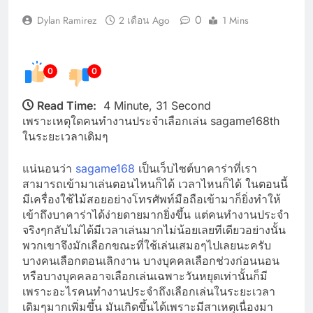
0
Dylan Ramirez
2 เดือน Ago
1 Mins
0
0
Read Time:
4 Minute, 31 Second
เพราะเหตุใดคนทำงานประจำเลือกเล่น sagame168th
ในระยะเวลาเดิมๆ
แน่นอนว่า
sagame168
เป็นเว็บไซต์บาคาร่าที่เรา
สามารถเข้ามาเล่นตอนไหนก็ได้ เวลาไหนก็ได้ ในตอนนี้
มีเครื่องใช้ไม้สอยอย่างโทรศัพท์มือถือเข้ามาก็ยิ่งทำให้
เข้าถึงบาคาร่าได้ง่ายดายมากยิ่งขึ้น แต่คนทำงานประจำ
จริงๆกลับไม่ได้มีเวลาเล่นมากไม่น้อยเลยทีเดียวอย่างนั้น
พวกเขาจึงมักเลือกขณะที่ใช้เล่นเสมอๆไปเลยนะครับ
บางคนเลือกตอนเลิกงาน บางบุคคลเลือกช่วงก่อนนอน
หรือบางบุคคลอาจเลือกเล่นเฉพาะวันหยุดเท่านั้นก็มี
เพราะอะไรคนทำงานประจำถึงเลือกเล่นในระยะเวลา
เดิมๆมากเพิ่มขึ้น มันเกิดขึ้นได้เพราะมีสาเหตุเนื่องมา