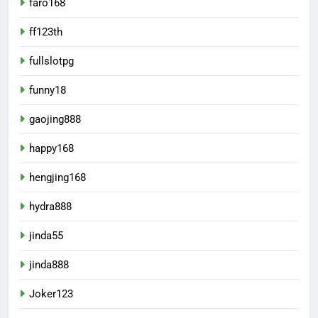
faro168
ff123th
fullslotpg
funny18
gaojing888
happy168
hengjing168
hydra888
jinda55
jinda888
Joker123