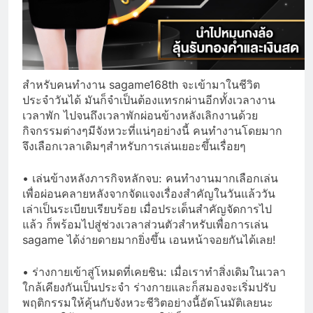
สำหรับคนทำงาน sagame168th จะเข้ามาในชีวิต
ประจำวันได้ มันก็จำเป็นต้องแทรกผ่านอีกทั้งเวลางาน
เวลาพัก ไปจนถึงเวลาพักผ่อนข้างหลังเลิกงานด้วย
กิจกรรมต่างๆมีจังหวะที่แน่ๆอย่างนี้ คนทำงานโดยมาก
จึงเลือกเวลาเดิมๆสำหรับการเล่นเยอะขึ้นเรื่อยๆ
• เล่นข้างหลังภารกิจหลักจบ: คนทำงานมากเลือกเล่น
เพื่อผ่อนคลายหลังจากจัดแจงเรื่องสำคัญในวันแล้ววัน
เล่าเป็นระเบียบเรียบร้อย เมื่อประเด็นสำคัญจัดการไป
แล้ว ก็พร้อมไปสู่ช่วงเวลาส่วนตัวสำหรับเพื่อการเล่น
sagame ได้ง่ายดายมากยิ่งขึ้น เอนหน้าจอยกันได้เลย!
• ร่างกายเข้าสู่โหมดที่เคยชิน: เมื่อเราทำสิ่งเดิมในเวลา
ใกล้เคียงกันเป็นประจำ ร่างกายและก็สมองจะเริ่มปรับ
พฤติกรรมให้คุ้นกับจังหวะชีวิตอย่างนี้อัตโนมัติเลยนะ