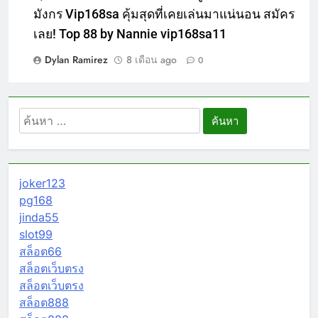
มังกร Vip168sa คุ้มสุดที่เคยเล่นมาแน่นอน สมัคร
เลย! Top 88 by Nannie vip168sa11
Dylan Ramirez
8 เดือน ago
0
ค้นหา
สำหรับ:
joker123
pg168
jinda55
slot99
สล็อต66
สล็อตเว็บตรง
สล็อตเว็บตรง
สล็อต888