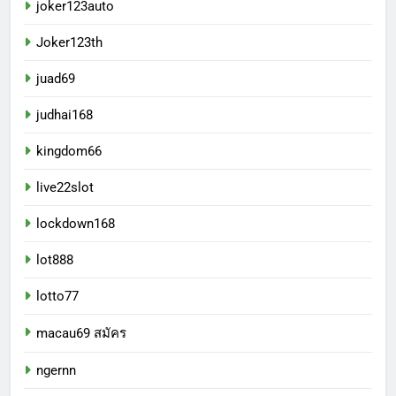
joker123auto
Joker123th
juad69
judhai168
kingdom66
live22slot
lockdown168
lot888
lotto77
macau69 สมัคร
ngernn