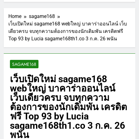
au69 สมัคร 30 March 2026 macau69 สมัคร เว็บตรงสายทำกำไร แต
ือน Ago
Home
sagame168
เว็บเปิดใหม่ sagame168 webใหญ่ บาคาร่าออนไลน์ เว็บ
ือน Ago
เดียวครบ จบทุกความต้องการของนักเดิมพัน เครดิตฟรี
อต168 Hengjing168.tv 6 สิงหาคม 2025 hengjing168 เว็บตรง ไม่ผ
Top 93 by Lucia sagame168th1.co 3 ก.ค. 26 พนัน
 Ago
ปดาห์ Ago
SAGAME168
au69 สมัคร 30 March 2026 macau69 สมัคร เว็บตรงสายทำกำไร แต
เว็บเปิดใหม่ sagame168
ือน Ago
webใหญ่ บาคาร่าออนไลน์
ือน Ago
เว็บเดียวครบ จบทุกความ
อต168 Hengjing168.tv 6 สิงหาคม 2025 hengjing168 เว็บตรง ไม่ผ
ต้องการของนักเดิมพัน เครดิต
 Ago
ฟรี Top 93 by Lucia
sagame168th1.co 3 ก.ค. 26
พนัน