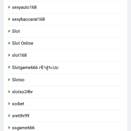
sexyauto168
sexybaccarat168
Slot
Slot Online
slot168
Slotgame666 เข้าสู่ระบบ
Slotxo
slotxo24hr
soibet
sretthi99
ssgame666