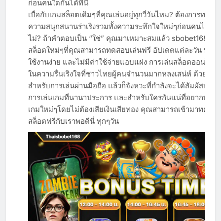
ก่อนคนใดกันได้ที่นี่
เบื่อกับเกมสล็อตเดิมๆที่คุณเล่นอยู่ทุกวี่วันไหม? ต้องการทดลอ
ความสนุกสนานร่าเริงรวมทั้งความระทึกใจใหม่ๆก่อนคนไหนกั
ไม่? ถ้าคำตอบเป็น “ใช่” คุณมาเหมาะสมแล้ว sbobet168 พว
สล็อตใหม่ๆที่คุณสามารถทดสอบเล่นฟรี อัปเดตแต่ละวัน พร้อม
ใช้งานง่าย และไม่มีค่าใช้จ่ายแอบแฝง การเล่นสล็อตออนไลน์เป
ในความรื่นเริงใจที่ชาวไทยผู้คนจำนวนมากหลงเสน่ห์ ด้วยค
สำหรับการเล่นผ่านมือถือ แล้วก็จังหวะที่กำลังจะได้สัมผัสปร
การเล่นเกมที่นานาประการ และสำหรับใครกันแน่ที่อยากทดสอ
เกมใหม่ๆโดยไม่ต้องเสียเงินเสียทอง คุณสามารถเข้ามาทดลอง
สล็อตฟรีกับเราพอดีนี่ ทุกๆวัน