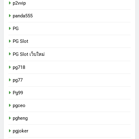
p2vvip
panda555
PG
PG Slot
PG Slot เว็บใหม่
pg718
pg77
Pg99
pgceo
pgheng
pgjoker