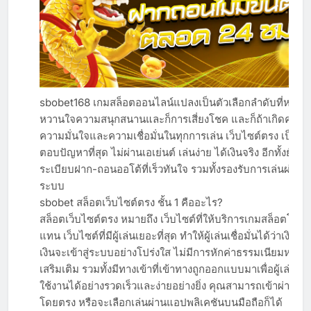
sbobet168 เกมสล็อตออนไลน์แปลงเป็นตัวเลือกลำดับที่หนึ่งของ
หวานใจความสนุกสนานและก็การเสี่ยงโชค และก็ถ้าเกิดคุณ
ความมั่นใจและความเชื่อมั่นในทุกการเล่น เว็บไซต์ตรง เป็นโอ
ตอบปัญหาที่สุด ไม่ผ่านเอเย่นต์ เล่นง่าย ได้เงินจริง อีกทั้งยังม
ระเบียบฝาก-ถอนออโต้ที่เร็วทันใจ รวมทั้งรองรับการเล่นผ่านมื
ระบบ
sbobet สล็อตเว็บไซต์ตรง ชั้น 1 คืออะไร?
สล็อตเว็บไซต์ตรง หมายถึง เว็บไซต์ที่ให้บริการเกมสล็อตโดยไม่
แทน เว็บไซต์ที่มีผู้เล่นเยอะที่สุด ทำให้ผู้เล่นเชื่อมั่นได้ว่าเงินท
เงินจะเข้าสู่ระบบอย่างโปร่งใส ไม่มีการหักค่าธรรมเนียมหรือค่
เสริมเติม รวมทั้งมีทางเข้าที่เข้าทางถูกออกแบบมาเพื่อผู้เล่นส
ใช้งานได้อย่างรวดเร็วและง่ายอย่างยิ่ง คุณสามารถเข้าผ่านเว็
โดยตรง หรือจะเลือกเล่นผ่านแอปพลิเคชันบนมือถือก็ได้