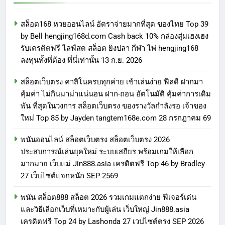
สล็อต168 หวยออนไลน์ อัตราจ่ายมากที่สุด ของไทย Top 39
by Bell hengjing168d.com Cash back 10% กล่องสุ่มเฮงเฮง
รับเครดิตฟรี ไลฟ์สด สล็อต ยิงปลา กีฬา ไพ่ hengjing168
ลงทุนทั้งที่ต้อง ที่นี่เท่านั้น 13 ก.ย. 2026
สล็อตเว็บตรง คาสิโนครบทุกค่าย เข้าเล่นง่าย ฟีลดี ฝากมา
คุ้มค่า ไม่กินมาม่าแน่นอน ฝาก-ถอน อัตโนมัติ คุ้มค่าการเดิม
พัน ที่สุดในวงการ สล็อตเว็บตรง ของรางวัลกำลังรอ เจ้าของ
ใหม่ Top 85 by Jayden tangtem168e.com 28 กรกฎาคม 69
พนันออนไลน์ สล็อตเว็บตรง สล็อตเว็บตรง 2026
ประสบการณ์เล่นยุคใหม่ ระบบเสถียร พร้อมเกมให้เลือก
มากมาย เว็บแม่ Jin888.asia เครดิตฟรี Top 46 by Bradley
27 เว็บไซต์แจกหนัก SEP 2569
พนัน สล็อต888 สล็อต 2026 รวมเกมแตกง่าย ฟีเจอร์เด่น
และวิธีเลือกเว็บที่เหมาะกับผู้เล่น เว็บใหญ่ Jin888.asia
เครดิตฟรี Top 24 by Lashonda 27 เวปไซต์ตรง SEP 2026