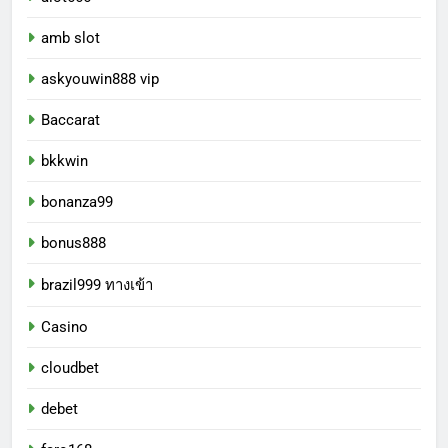
amb slot
askyouwin888 vip
Baccarat
bkkwin
bonanza99
bonus888
brazil999 ทางเข้า
Casino
cloudbet
debet