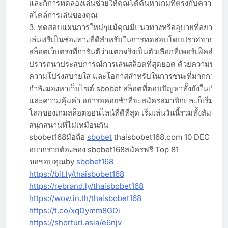
และก็การทดลองเล่นช่วยให้คุณได้ค้นหาเกมที่ตรงกับความพอใ
สไตล์การเล่นของคุณ
3. ทดสอบแผนการใหม่ๆแม้คุณมีแนวทางหรืออุบายที่อยากท
เล่นฟรีเป็นช่องทางที่ดีสำหรับในการทดสอบโดยปราศจากความ
สล็อตเว็บตรงที่การันตีว่าแตกจริงเป็นตัวเลือกที่เพอร์เฟ็คสำหรั
ปรารถนาประสบการณ์การเล่นสล็อตที่สุดยอด ด้วยความปลอด
ความโปร่งสบายใส และโอกาสสำหรับในการชนะที่มากกว่า ห
กำลังมองหาเว็บไซต์ sbobet สล็อตที่ตอบปัญหาทั้งยังในเรื่อง
และความคุ้มค่า อย่ารอคอยช้าที่จะสมัครสมาชิกและก็เริ่มการเ
โลกของเกมสล็อตออนไลน์ที่ดีที่สุด เริ่มเล่นวันนี้รวมทั้งสัมผัส
สนุกสนานที่ไม่เหมือนกัน
sbobet168มือถือ
sbobet
thaisbobet168.com 10 DEC 256
อยากรวยต้องลอง sbobet168สมัครฟรี Top 81
ขอขอบคุณby
sbobet168
https://bit.ly/thaisbobet168
https://rebrand.ly/thaisbobet168
https://wow.in.th/thaisbobet168
https://t.co/xqDymm8GDi
https://shorturl.asia/e6njv