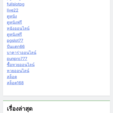
fullslotpg
live22
ดูหนัง
ดูหนังฟรี
หนังออนไลน์
ดูหนังฟรี
pgslot77
ปั่นแตก66
บาคาร่าออนไลน์
punpro777
ซื้อหวยออนไลน์
หวยออนไลน์
สล็อต
สล็อต168
เรื่องล่าสุด