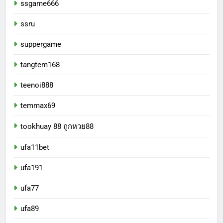
ssgame666
ssru
suppergame
tangtem168
teenoi888
temmax69
tookhuay 88 ถูกหวย88
ufa11bet
ufa191
ufa77
ufa89