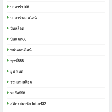
บาคาร่า168
บาคาร่าออนไลน์
ปั่นสล็อต
ปั่นแตก66
พนันออนไลน์
พุซซี่888
ยูฟ่าเบท
รวมเกมสล็อต
รอยัล558
สมัครสมาชิก lotto432