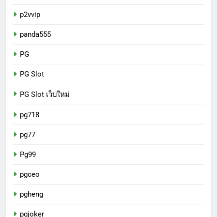
p2vvip
panda555
PG
PG Slot
PG Slot เว็บใหม่
pg718
pg77
Pg99
pgceo
pgheng
pgjoker