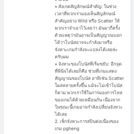
• สังเกตสัญลักษณ์สำคัญ: ในช่วง
เวลาที่พวกเรามองเห็นสัญลักษณ์
สำคัญอย่าง Wild หรือ Scatter ให้
พวกเราจำเอาไว้เลยว่า มันมากี่ครั้ง
ด้วยเหตุว่ามันอาจเป็นสัญญาณบอก
ได้ว่าโบนัสอาจจะกำลังมาหรือ
จังหวะเกมกำลังจะแปลงได้เลยล่ะ
ครับผม
• จังหวะของโบนัสที่เริ่มขยับ: อีกจุด
ที่พินิจได้เลยก็คือ ช่วงที่เกมแสดง
สัญญาณของโบนัส อาทิเช่น Scatter
โผล่หลายครั้งขึ้น แม้จะไม่เข้าโบนัส
ก็ตาม พวกเราใช้ในการมองการไหล
ของเกมได้ด้วยเหมือนกัน เนื่องจาก
ในขณะนี้เกมอาจกำลังเปลี่ยนจังหวะ
ได้เลย
2. เช็กจังหวะการสปินต่อเนื่องของ
เกม pgheng