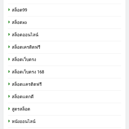
สล็อต99
สล็อตxo
สล็อตออนไลน์
สล็อตเครดิตฟรี
สล็อตเว็บตรง
สล็อตเว็บตรง 168
สล็อตเเครดิตฟรี
สล็อตแตกดี
สูตรสล็อต
หนังออนไลน์