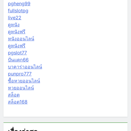
pgheng99
fullslotpg
live22
ดูหนัง
ดูหนังฟรี
หนังออนไลน์
ดูหนังฟรี
pgslot77
ปั่นแตก66
บาคาร่าออนไลน์
punpro777
ซื้อหวยออนไลน์
หวยออนไลน์
สล็อต
สล็อต168