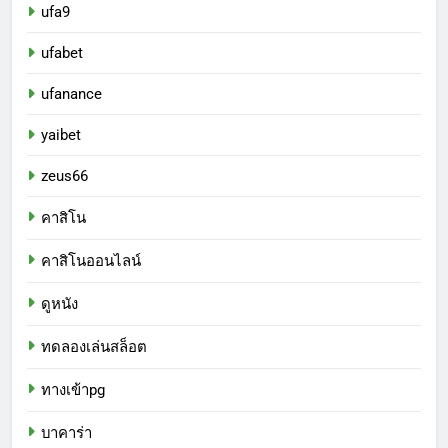
ufa9
ufabet
ufanance
yaibet
zeus66
คาสิโน
คาสิโนออนไลน์
ดูหนัง
ทดลองเล่นสล็อต
ทางเข้าpg
บาคาร่า