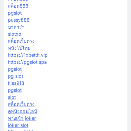
สล็อต888
pgslot
pussy888
บาคาร่า
slotxo
สล็อตเว็บตรง
หนังโป๊ไทย
https://1xbetth.vip
https://pgslot.spa
pgslot
pg slot
kiss918
pgslot
slot
สล็อตเว็บตรง
ดูหนังออนไลน์
ทางเข้า joker
joker slot