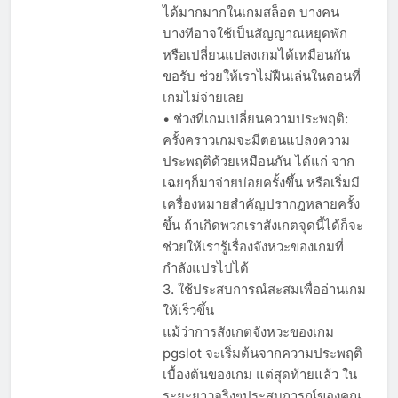
ได้มากมากในเกมสล็อต บางคน
บางทีอาจใช้เป็นสัญญาณหยุดพัก
หรือเปลี่ยนแปลงเกมได้เหมือนกัน
ขอรับ ช่วยให้เราไม่ฝืนเล่นในตอนที่
เกมไม่จ่ายเลย
• ช่วงที่เกมเปลี่ยนความประพฤติ:
ครั้งคราวเกมจะมีตอนแปลงความ
ประพฤติด้วยเหมือนกัน ได้แก่ จาก
เฉยๆก็มาจ่ายบ่อยครั้งขึ้น หรือเริ่มมี
เครื่องหมายสำคัญปรากฎหลายครั้ง
ขึ้น ถ้าเกิดพวกเราสังเกตจุดนี้ได้ก็จะ
ช่วยให้เรารู้เรื่องจังหวะของเกมที่
กำลังแปรไปได้
3. ใช้ประสบการณ์สะสมเพื่ออ่านเกม
ให้เร็วขึ้น
แม้ว่าการสังเกตจังหวะของเกม
pgslot จะเริ่มต้นจากความประพฤติ
เบื้องต้นของเกม แต่สุดท้ายแล้ว ใน
ระยะยาวจริงๆประสบการณ์ของคุณ