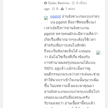
Dylan Ramirez
5 เดือน
ago
0
1 mins
pgslot
อ่านจังหวะเกมแบบง่ายๆ
บน pgslot มืออาชีพขอชี้แนะ!
เวลาเอ๋ยถึงการอ่านจังหวะเกม
pgslot หลายคนมักจะมีความคิดว่า
เกิดเรื่องที่ยากมากๆจะต้องใช้เวลา
สำหรับเพื่อการเล่นไปสักพัก
ถึงจะเริ่มสังเกตเห็นได้ แน่นอน
ว่า มันไม่ใช่เรื่องที่เกี่ยวข้องกับ
การทำนายผลสรุปของเกมได้แบบ
100% อยู่แล้ว แม้กระนั้นการดู
พฤติกรรมเกมระหว่างการเล่นจะช่วย
ทำให้พวกเราเข้าใจเกมนั้นๆมากเพิ่ม
ขึ้น ในบทความนี้ ผมจะพาคุณมา
อ่านจังหวะเกมแบบง่ายๆแบบมือโปร
เสนอแนะเองกับมือเลยนะครับ
รับรองเลยว่า อ่านเนื้อหานี้จบแล้ว