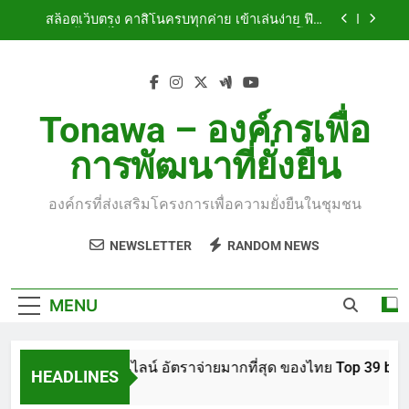
Skip
คุ้มค่าการเดิมพัน ที่สุดในวงการ สล็อตเว็บตรง ของ
พนันออนไลน์ สล็อตเว็บตรง สล็อตเว็บตรง 2026
รางวัลกำลังรอ เจ้าของใหม่ Top 85 by Jayden
to
ประสบการณ์เล่นยุคใหม่ ระบบเสถียร พร้อมเกมให้
tangtem168e.com 28 กรกฎาคม 69
เลือกมากมาย เว็บแม่ Jin888.asia เครดิตฟรี Top 46
content
พนัน สล็อต888 สล็อต 2026 รวมเกมแตกง่าย ฟีเจอร์
by Bradley 27 เว็บไซต์แจกหนัก SEP 2569
เด่น และวิธีเลือกเว็บที่เหมาะกับผู้เล่น เว็บใหญ่
Jin888.asia เครดิตฟรี Top 24 by Lashonda 27 เวป
สล็อต168 หวยออนไลน์ อัตราจ่ายมากที่สุด ของไทย
ไซต์ตรง SEP 2026
Top 39 by Bell hengjing168d.com Cash back 10%
Tonawa – องค์กรเพื่อ
กล่องสุ่มเฮงเฮง รับเครดิตฟรี ไลฟ์สด สล็อต ยิงปลา
สล็อตเว็บตรง คาสิโนครบทุกค่าย เข้าเล่นง่าย ฟีลดี
กีฬา ไพ่ hengjing168 ลงทุนทั้งที่ต้อง ที่นี่เท่านั้น 13
การพัฒนาที่ยั่งยืน
ฝากมาคุ้มค่า ไม่กินมาม่าแน่นอน ฝาก-ถอน อัตโนมัติ
ก.ย. 2026
คุ้มค่าการเดิมพัน ที่สุดในวงการ สล็อตเว็บตรง ของ
พนันออนไลน์ สล็อตเว็บตรง สล็อตเว็บตรง 2026
รางวัลกำลังรอ เจ้าของใหม่ Top 85 by Jayden
ประสบการณ์เล่นยุคใหม่ ระบบเสถียร พร้อมเกมให้
tangtem168e.com 28 กรกฎาคม 69
องค์กรที่ส่งเสริมโครงการเพื่อความยั่งยืนในชุมชน
เลือกมากมาย เว็บแม่ Jin888.asia เครดิตฟรี Top 46
พนัน สล็อต888 สล็อต 2026 รวมเกมแตกง่าย ฟีเจอร์
by Bradley 27 เว็บไซต์แจกหนัก SEP 2569
เด่น และวิธีเลือกเว็บที่เหมาะกับผู้เล่น เว็บใหญ่
NEWSLETTER
RANDOM NEWS
Jin888.asia เครดิตฟรี Top 24 by Lashonda 27 เวป
ไซต์ตรง SEP 2026
MENU
HEADLINES
ัปดาห์ Ago