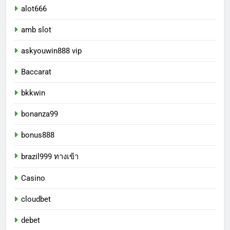
alot666
amb slot
askyouwin888 vip
Baccarat
bkkwin
bonanza99
bonus888
brazil999 ทางเข้า
Casino
cloudbet
debet