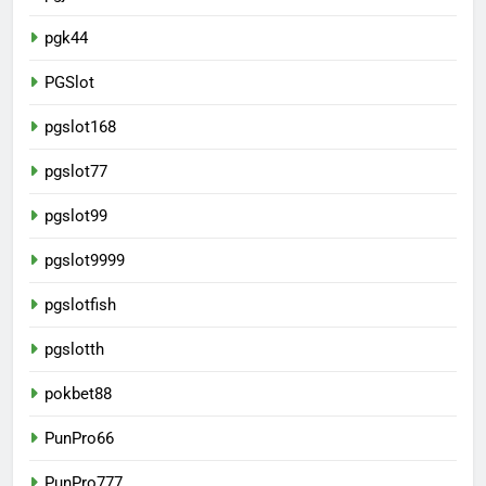
pgk44
PGSlot
pgslot168
pgslot77
pgslot99
pgslot9999
pgslotfish
pgslotth
pokbet88
PunPro66
PunPro777