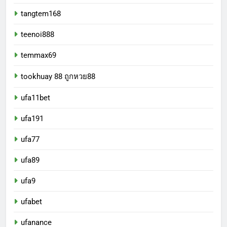
tangtem168
teenoi888
temmax69
tookhuay 88 ถูกหวย88
ufa11bet
ufa191
ufa77
ufa89
ufa9
ufabet
ufanance