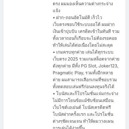
ตรง ผมมองเห็นความต่างกระจ่าง
แจ้ง
• ฝาก-ถอนอัตโนมัติ เร็วไว
เว็บตรงชอบใช้ระบบออโต้ ผมฝาก
เงินเข้าปุบปับ เครดิตเข้าในทันที รวม
ทั้งเวลาถอนก็เกือบจะไม่ต้องรอคอย
ทำให้เล่นได้ต่อเนื่องโดยไม่สะดุด
• เกมครบทุกค่าย เล่นได้ทุกระบบ
เว็บตรง 2025 รวมเกมสล็อตจากค่าย
ดังทุกค่าย มีทั้ง PG Slot, Joker123,
Pragmatic Play, รวมทั้งอีกหลาย
ค่าย ผมสามารถเลือกเกมที่ชอบรวม
ทั้งทดสอบเล่นฟรีก่อนลงทุนจริงได้
• โบนัสและก็โปรโมชั่นแจ่มกระจ่าง
ไม่มีการโยนข้อแม้ซับซ้อนเสมือน
เว็บไซต์เอเย่นต์ โบนัสเครดิตฟรี
โบนัสฝากครั้งแรก และโปรโมชั่น
ต่างๆชัดเจนเจน ทำให้ผมวางแผน
การเล่นได้ง่ายขึ้น