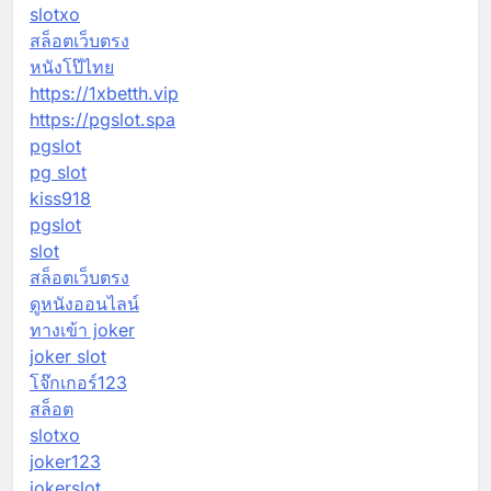
slotxo
สล็อตเว็บตรง
หนังโป๊ไทย
https://1xbetth.vip
https://pgslot.spa
pgslot
pg slot
kiss918
pgslot
slot
สล็อตเว็บตรง
ดูหนังออนไลน์
ทางเข้า joker
joker slot
โจ๊กเกอร์123
สล็อต
slotxo
joker123
jokerslot