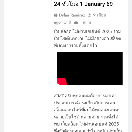
24 ชั่วโมง 1 January 69
Dylan Ramirez
9 เดือน
ago
0
1 mins
เว็บสล็อต ไม่ผ่านเอเย่นต์ 2025 รวม
เว็บไซต์แตกง่าย ไม่มีอย่างต่ำ สล็อต
ที่เล่นง่ายรวมทั้งแตกไว
สวัสดีครับทุกคนผมต้องการมาเล่า
ประสบการณ์ตรงเกี่ยวกับการเล่น
สล็อตออนไลน์ที่ผมได้ทดลองเล่นมา
หลายเว็บไซต์ หลายค่าย รวมทั้งได้
พบ เว็บสล็อต ไม่ผ่านเอเย่นต์ 2025
ซึ่งจำต้องบอกเลยว่าไม่เหมือนกับเว็บ