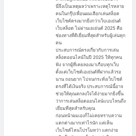
นี่จึงเป็นเหตุผลว่าเพราะเหตุไรหลาย
คนในกรุ๊ปเพื่อนผมเลือกเล่นสล็อต
เว็บไซต์ตรงมากยิ่งกว่าเว็บเอเย่นต์
เว็บสล็อต ไม่ผ่านเอเย่นต์ 2025 คือ
ช่องทางที่ดีเยี่ยมที่สุดสำหรับผู้เล่นทุก
คน
ประสบการณ์ตรงเกี่ยวกับการเล่น
สล็อตออนไลน์ในปี 2025 ให้ทุกคน
ฟัง จากผู้ที่เคยลองมาเกือบทุกเว็บ
ตั้งแต่เว็บไซต์เอเย่นต์ที่ฝากแล้วรอ
นาน ถอนยาก ไปจนกระทั่งเว็บไซต์
ตรงที่ได้เงินจริง ประสบการณ์นี้อาจ
ช่วยให้คุณตกลงใจได้ง่ายมากยิ่งขึ้น
ว่าการเล่นสล็อตออนไลน์แบบไหนถึง
เยี่ยมที่สุดสำหรับคุณ
ก่อนหน้าผมเองก็ไม่เคยทราบความ
แตกต่างมากเท่าไรนัก แค่เห็น
เว็บไซต์ไหนโปรโมทว่า แตกง่าย