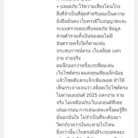
• ปลอดภัย ไร้ความเสี่ยงโดนโกง
สิ่งที่จำเป็นที่สุดสำหรับผมเป็นความ
ยั่งยืนมั่นคง เว็บตรงมีใบอนุญาตและ
ระบบตรวจสอบที่ปลอดภัย ข้อมูล
ส่วนตัวรวมทั้งเงินของผมไม่มี
อันตรายครั้งใดก็ตามเล่น
ประสบการณ์ตรง: เว็บสล็อต แตก
ง่าย จ่ายจริง
ผมนึกออกว่าครั้งแรกที่ผมเล่น
เว็บไซต์ตรง ผมลงทุนเพียงเล็กน้อย
แล้วโชคดีแตกแจ็กเพียงพอต ทำให้
เห็นกระจ่างเจนว่า สล็อตเว็บไซต์ตรง
ไม่ผ่านเอเย่นต์ 2025 แตกง่าย จ่าย
จริง ไม่เหมือนกับเว็บเอเย่นต์ที่เคย
เล่นมาก่อน การเล่นแต่ละครั้งผมรู้สึก
มั่นอกมั่นใจ ไม่จำเป็นที่จะต้องมา
วิตกกังวลว่าเงินจะหายไปไหน
ยิ่งกว่านั้น เว็บตรงยังมีระบบทดลอง