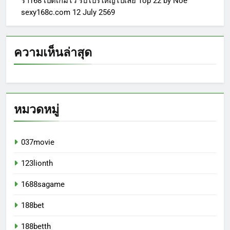
ร่า168 เปิดเกมไว รับโปรใหญ่ไปเลย Top 22 by Noe
sexy168c.com 12 July 2569
ความเห็นล่าสุด
หมวดหมู่
037movie
123lionth
1688sagame
188bet
188betth