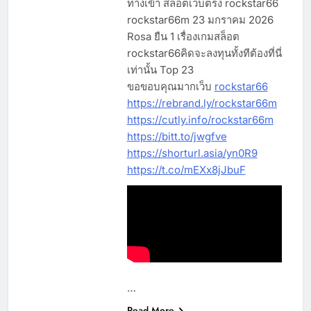
ทางเข้า สล็อตเว็บตรง rockstar66
rockstar66m 23 มกราคม 2026
Rosa ยืน 1 เรื่องเกมสล็อต
rockstar66คิดจะลงทุนทั้งทีต้องที่นี่
เท่านั้น Top 23
ขอขอบคุณมากเว็บ
rockstar66
https://rebrand.ly/rockstar66m
https://cutly.info/rockstar66m
https://bitt.to/jwgfve
https://shorturl.asia/yn0R9
https://t.co/mEXx8jJbuF
…
Read More