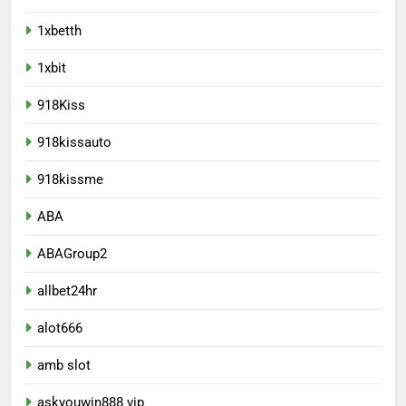
1xbetth
1xbit
918Kiss
918kissauto
918kissme
ABA
ABAGroup2
allbet24hr
alot666
amb slot
askyouwin888 vip