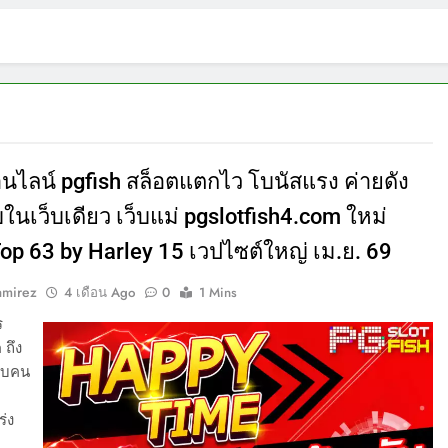
7 เดือน Ago
 จ่ายทุกยอด เว็บคุณภาพ มาตรฐานสูงภาพสวย คมชัด 3D temmax69 
บบเสถียร Top 41 by Larry
Faro168 websiteใหญ่ รวมโปรเด็
1 ปี Ago
สล็อตเว็บตรง คาสิโนครบทุกค่าย เข้าเล่นง่าย ฟีลดี ฝากมาค
2 สัปดาห์ Ago
นไลน์ pgfish สล็อตแตกไว โบนัสแรง ค่ายดัง
 macau69.one
พนัน สล็อต99 โปรสล็อตมาแล้ว เว็บสล็อตที่ให้ค
ในเว็บเดียว เว็บแม่ pgslotfish4.com ใหม่
7 เดือน Ago
 จ่ายทุกยอด เว็บคุณภาพ มาตรฐานสูงภาพสวย คมชัด 3D temmax69 
Top 63 by Harley 15 เวปไซต์ใหญ่ เม.ย. 69
amirez
บบเสถียร Top 41 by Larry
Faro168 websiteใหญ่ รวมโปรเด็
4 เดือน Ago
0
1 Mins
1 ปี Ago
ร
 ถึง
ับคน
”
ร่ง