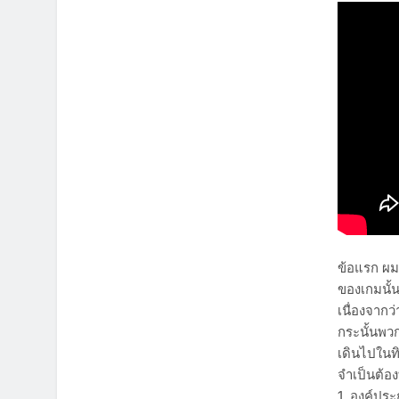
ข้อแรก ผม
ของเกมนั้น
เนื่องจากว
กระนั้นพว
เดินไปในทิ
จำเป็นต้อ
1. องค์ปร