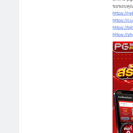
ขอขอบคุ
https://r
https://cu
https://bi
https://s