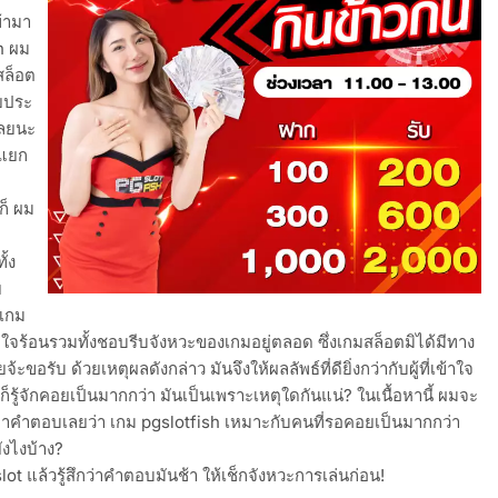
ข้ามา
h ผม
สล็อต
ยประ
ลยนะ
้แยก
ก็ ผม
่
ั้ง
ย
งเกม
้ที่ใจร้อนรวมทั้งชอบรีบจังหวะของเกมอยู่ตลอด ซึ่งเกมสล็อตมิได้มีทาง
้ะขอรับ ด้วยเหตุผลดังกล่าว มันจึงให้ผลลัพธ์ที่ดียิ่งกว่ากับผู้ที่เข้าใจ
็รู้จักคอยเป็นมากกว่า มันเป็นเพราะเหตุใดกันแน่? ในเนื้อหานี้ ผมจะ
คำตอบเลยว่า เกม pgslotfish เหมาะกับคนที่รอคอยเป็นมากกว่า
ยังไงบ้าง?
slot แล้วรู้สึกว่าคำตอบมันช้า ให้เช็กจังหวะการเล่นก่อน!