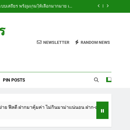
by Bradley 27 เว็บไซต์แจกหนัก SEP 2569
บที่เหมาะกับผู้เล่น เว็บใหญ่ Jin888.asia
24 by Lashonda 27 เวปไซต์ตรง SEP 2026
gjing168d.com Cash back 10% กล่องสุ่ม
ร
เฮงเฮง รับเครดิตฟรี ไลฟ์สด สล็อต ยิงปลา กีฬา ไพ่ hengjing168 ลงทุนทั้งที่ต้อง ที่นี่เท่านั้น 13 ก.ย. 2026
าม่าแน่นอน ฝาก-ถอน อัตโนมัติ คุ้มค่าการ
ม่ Top 85 by Jayden tangtem168e.com 28
NEWSLETTER
RANDOM NEWS
กรกฎาคม 69
ะบบเสถียร พร้อมเกมให้เลือกมากมาย เว็บ
by Bradley 27 เว็บไซต์แจกหนัก SEP 2569
บที่เหมาะกับผู้เล่น เว็บใหญ่ Jin888.asia
24 by Lashonda 27 เวปไซต์ตรง SEP 2026
PIN POSTS
ุ้มค่า ไม่กินมาม่าแน่นอน ฝาก-ถอน อัตโนมัติ คุ้มค่าการเดิมพัน
ุ้มตั้งแต่เริ่ม เล่นง่าย ได้ลุ้นทุกวัน เว็บใหญ่ bh99th.org ทดลองเ