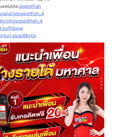
ณwebsite
pgslotfish
ebrand.ly/pgslotfish_4
tly.info/pgslotfish_4
tt.to/lf0qxw
horturl.asia/8By0z