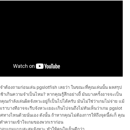
จำต้องถามก่อนเล่น pgslotfish เลยว่า ในขณะที่คุณเล่นนั้น ผลสรุป
ช้าเกินความจำเป็นไหม? หากคุณรู้สึกอย่างงี้ มันบางครั้งอาจจะเป็น
่าคุณกำลังเล่นผิดจังหวะอยู่ก็เป็นไปได้ครับ มันไม่ใช่ว่าเกมไม่จ่าย แม้
กเราบางทีอาจจะรีบจังหวะเยอะเกินไปจนถึงไม่ทันเห็นว่าเกม pgslot
ศทางไหนด้วยนั่นเอง ดังนั้น ถ้าหากคุณไม่ต้องการให้ถึงจุดนี้ล่ะก็ คุณ
งทำความเข้าใจเกมของพวกเราก่อน
ะกอบเกมแบบสะสมจังหวะ ทำให้คนใจเย็นดีกว่า