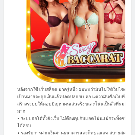
หลังจากใช้ เว็บสล็อต มาครู่หนึ่ง ผมพบว่ามันไม่ใช่เว็บไซต์ธ
เป้าหมายจะดูดเงินแล้วปลดปล่อยเบลอ แต่ว่ามันคือเว็บที่อุตส
สร้างระบบให้ตอบปัญหาคนเล่นจริงๆและโน่นเป็นสิ่งที่ผมติดอ
มาก
• ระบบออโต้ทั้งยังเว็บ ไม่ต้องคุยกับแอดไม่นแม้กระทั้งครั้งเดีย
ได้ครบ
• รองรับการฝากเงินผ่านธนาคารและก็ทรูวอเลท สบายสุดๆ