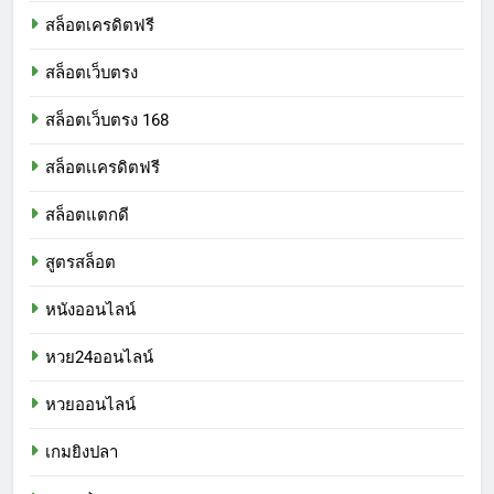
สล็อตเครดิตฟรี
สล็อตเว็บตรง
สล็อตเว็บตรง 168
สล็อตเเครดิตฟรี
สล็อตแตกดี
สูตรสล็อต
หนังออนไลน์
หวย24ออนไลน์
หวยออนไลน์
เกมยิงปลา