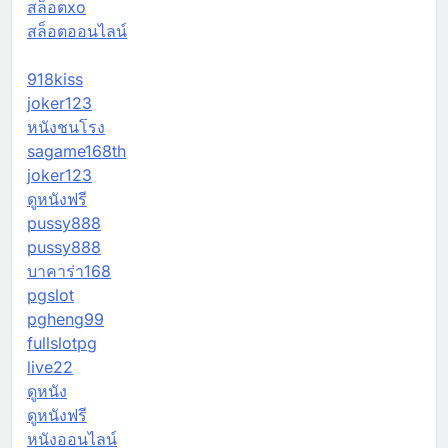
สล็อตxo
สล็อตออนไลน์
918kiss
joker123
หนังชนโรง
sagame168th
joker123
ดูหนังฟรี
pussy888
pussy888
บาคาร่า168
pgslot
pgheng99
fullslotpg
live22
ดูหนัง
ดูหนังฟรี
หนังออนไลน์