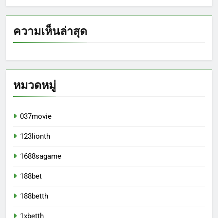
ความเห็นล่าสุด
หมวดหมู่
037movie
123lionth
1688sagame
188bet
188betth
1xbetth