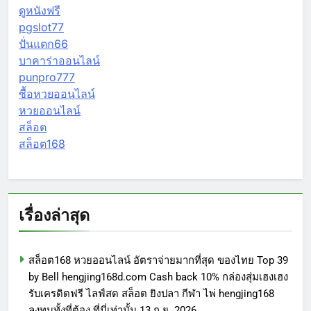
ดูหนังฟรี
pgslot77
ปั่นแตก66
บาคาร่าออนไลน์
punpro777
ซื้อหวยออนไลน์
หวยออนไลน์
สล็อต
สล็อต168
เรื่องล่าสุด
สล็อต168 หวยออนไลน์ อัตราจ่ายมากที่สุด ของไทย Top 39
by Bell hengjing168d.com Cash back 10% กล่องสุ่มเฮงเฮง
รับเครดิตฟรี ไลฟ์สด สล็อต ยิงปลา กีฬา ไพ่ hengjing168
ลงทุนทั้งที่ต้อง ที่นี่เท่านั้น 13 ก.ย. 2026