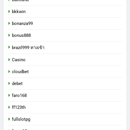
bkkwin
bonanza99
bonus888
brazil999 ทางเข้า
Casino
cloudbet
debet
faro168
ff123th
fullslotpg