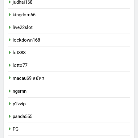
judhai168
kingdom66
live22slot
lockdown168
lot888
lotto77
macau69 สมัคร
ngernn
p2vvip
panda555
PG