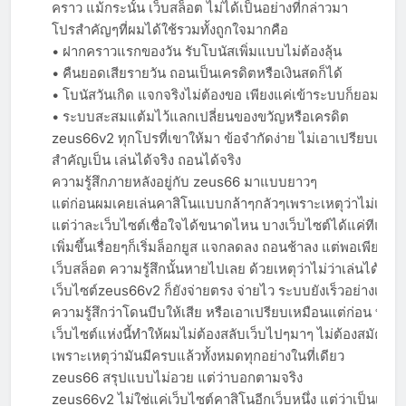
คราว แม้กระนั้น เว็บสล็อต ไม่ได้เป็นอย่างที่กล่าวมา
โปรสำคัญๆที่ผมได้ใช้รวมทั้งถูกใจมากคือ
• ฝากคราวแรกของวัน รับโบนัสเพิ่มแบบไม่ต้องลุ้น
• คืนยอดเสียรายวัน ถอนเป็นเครดิตหรือเงินสดก็ได้
• โบนัสวันเกิด แจกจริงไม่ต้องขอ เพียงแค่เข้าระบบก็ยอมรับไ
• ระบบสะสมแต้มไว้แลกเปลี่ยนของขวัญหรือเครดิต
zeus66v2 ทุกโปรที่เขาให้มา ข้อจำกัดง่าย ไม่เอาเปรียบเทียบ แ
สำคัญเป็น เล่นได้จริง ถอนได้จริง
ความรู้สึกภายหลังอยู่กับ zeus66 มาแบบยาวๆ
แต่ก่อนผมเคยเล่นคาสิโนแบบกล้าๆกลัวๆเพราะเหตุว่าไม่เคยท
แต่ว่าละเว็บไซต์เชื่อใจได้ขนาดไหน บางเว็บไซต์ได้แค่ทีแรกๆ
เพิ่มขึ้นเรื่อยๆก็เริ่มล็อกยูส แจกลดลง ถอนช้าลง แต่พอเพียงมาอ
เว็บสล็อต ความรู้สึกนั้นหายไปเลย ด้วยเหตุว่าไม่ว่าเล่นได้มา
เว็บไซต์zeus66v2 ก็ยังจ่ายตรง จ่ายไว ระบบยังเร็วอย่างเดิม ไ
ความรู้สึกว่าโดนบีบให้เสีย หรือเอาเปรียบเหมือนแต่ก่อน ที่สำ
เว็บไซต์แห่งนี้ทำให้ผมไม่ต้องสลับเว็บไปๆมาๆ ไม่ต้องสมัครหล
เพราะเหตุว่ามันมีครบแล้วทั้งหมดทุกอย่างในที่เดียว
zeus66 สรุปแบบไม่อวย แต่ว่าบอกตามจริง
zeus66v2 ไม่ใช่แค่เว็บไซต์คาสิโนอีกเว็บหนึ่ง แต่ว่าเป็นเว็บไซ