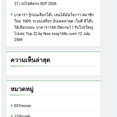
27 เวปไซต์ตรง SEP 2026
บาคาร่า รู้ก่อนเลือกโต๊ะ เล่นได้มั่นใจกว่า สมาชิก
ใหม่ 100% ระบบเสถียร อัปเดตล่าสุด เว็บดี มีโต๊ะ
ให้เลือกเยอะ บาคาร่า168 เปิดเกมไว รับโปรใหญ่
ไปเลย Top 22 by Noe sexy168c.com 12 July
2569
ความเห็นล่าสุด
หมวดหมู่
037movie
123lionth