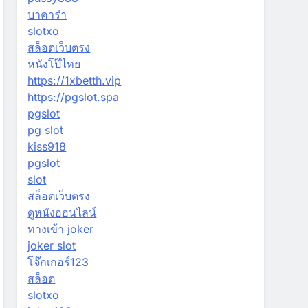
บาคาร่า
slotxo
สล็อตเว็บตรง
หนังโป๊ไทย
https://1xbetth.vip
https://pgslot.spa
pgslot
pg slot
kiss918
pgslot
slot
สล็อตเว็บตรง
ดูหนังออนไลน์
ทางเข้า joker
joker slot
โจ๊กเกอร์123
สล็อต
slotxo