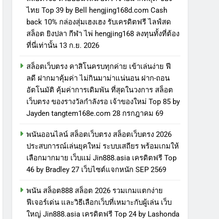
ไทย Top 39 by Bell hengjing168d.com Cash
back 10% กล่องสุ่มเฮงเฮง รับเครดิตฟรี ไลฟ์สด
สล็อต ยิงปลา กีฬา ไพ่ hengjing168 ลงทุนทั้งที่ต้อง
ที่นี่เท่านั้น 13 ก.ย. 2026
สล็อตเว็บตรง คาสิโนครบทุกค่าย เข้าเล่นง่าย ฟี
ลดี ฝากมาคุ้มค่า ไม่กินมาม่าแน่นอน ฝาก-ถอน
อัตโนมัติ คุ้มค่าการเดิมพัน ที่สุดในวงการ สล็อต
เว็บตรง ของรางวัลกำลังรอ เจ้าของใหม่ Top 85 by
Jayden tangtem168e.com 28 กรกฎาคม 69
พนันออนไลน์ สล็อตเว็บตรง สล็อตเว็บตรง 2026
ประสบการณ์เล่นยุคใหม่ ระบบเสถียร พร้อมเกมให้
เลือกมากมาย เว็บแม่ Jin888.asia เครดิตฟรี Top
46 by Bradley 27 เว็บไซต์แจกหนัก SEP 2569
พนัน สล็อต888 สล็อต 2026 รวมเกมแตกง่าย
ฟีเจอร์เด่น และวิธีเลือกเว็บที่เหมาะกับผู้เล่น เว็บ
ใหญ่ Jin888.asia เครดิตฟรี Top 24 by Lashonda