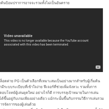
ิ่มต้นป้อมปราการอาจจะรวมทั้งไม่เป็นอันตราย
ล็อตค่าย PG เป็นตัวเลือกที่เหมาะสมเป็นอย่างมากสำหรับผู้เริ่มต้น
กมีระบบระเบียบที่เข้าใจง่าย ฟีเจอร์ที่ช่วยเพิ่มจังหวะ รวมทั้งการ
อบโจทย์ผู้เล่นยุคใหม่ อย่างไรก็ดี การบรรลุเป้าหมายในการเล่น
ได้ขึ้นอยู่กับเกมเพียงอย่างเดียว แม้กระนั้นขึ้นกับกรรมวิธีการเล่นรวม
หารจัดการของผู้เล่นด้วย