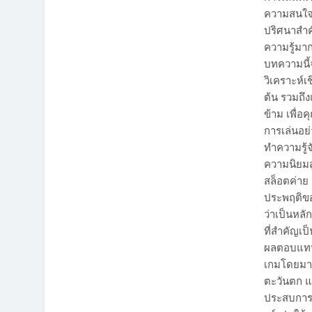
ความสนใจโ
ปริศนาสำคั
ความรู้มาก
บทความนี้
วิเคราะห์เ
ต้น รวมถึ
ข้าม เพื่อ
การเล่นอย่
ทำความรู้จ
ความนิยมสู
สล็อตค่าย
ประพฤติขอ
ว่าเป็นหลั
ที่สำคัญเ
ผลตอบแท
เกมโดยมาก
ตะวันตก แ
ประสบการณ์ใ