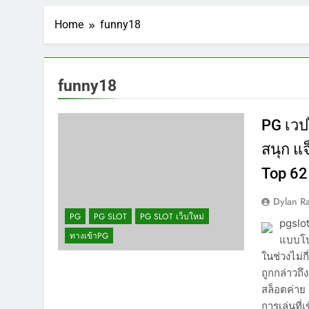
บเปิดใหม่ ใหม่ล่าสุด Top 70 by Quinton Punpro777.ceo 4 ธันวา 2568
Pgslot 24 พฤศจิกา 68 pgsl
Home
funny18
9 เดือน Ago
า รวมเกมทำเงินมาแรง รีวิวหน้าเว็บรับฟรี 8 เพชร แทงหวย ยิงปลา
funny18
PG เวป
ดรับ 300 บาท การันตีสมาชิกทั้งไทยและนอก macau69 สมัคร สมัค
สนุก แ
บเปิดใหม่ ใหม่ล่าสุด Top 70 by Quinton Punpro777.ceo 4 ธันวา 2568
Pgslot 24 พฤศจิกา 68 pgsl
Top 62
9 เดือน Ago
Dylan R
า รวมเกมทำเงินมาแรง รีวิวหน้าเว็บรับฟรี 8 เพชร แทงหวย ยิงปลา
PG
PG SLOT
PG SLOT เว็บใหม่
pgslot
ทางเข้าPG
แบบโ
ในช่วงไม่ก
ถูกกล่าวถึ
สล็อตค่าย 
การเล่นที่