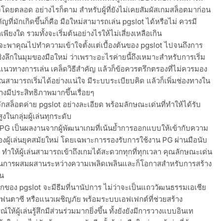
ดยตลอด อย่างไรก็ตาม สำหรับผู้ที่ยังไม่เคยสัมผัสเกมสล็อตมาก่อน
ญที่มักเกิดขึ้นก็คือ มือใหม่สามารถเล่น pgslot ได้หรือไม่ ควรมี
เพียงใด รวมทั้งจะเริ่มต้นอย่างไรให้ไม่เสี่ยงเหลือเกิน
จะพาคุณไปทำความเข้าใจตั้งแต่เบื้องต้นของ pgslot ไปจนถึงการ
ชิงลึกในมุมของมือใหม่ ว่าเพราะอะไรค่ายนี้ถึงเหมาะสำหรับการเริ่ม
งแนวทางการเล่น เคล็ดวิธีสำคัญ แล้วก็ข้อควรตรึกตรองที่ไม่ควรมอง
คุณสามารถเริ่มได้อย่างแน่ใจ มีระบบระเบียบคิด แล้วก็เพิ่มช่องทางใน
างมีประสิทธิภาพมากขึ้นเรื่อยๆ
ักสล็อตค่าย pgslot อย่างละเอียด พร้อมลักษณะเด่นที่ทำให้ได้รับ
งในกลุ่มผู้เล่นทุกระดับ
 PG เป็นผลงานจากผู้พัฒนาเกมที่เน้นย้ำการออกแบบให้เข้ากับความ
งผู้เล่นยุคสมัยใหม่ โดยเฉพาะการรองรับการใช้งาน PG ผ่านมือนับ
ก ทำให้ผู้เล่นสามารถเข้าถึงเกมได้สะดวกทุกที่ทุกเวลา คุณลักษณะเด่น
ป็นการผสมผสานระหว่างความเพลิดเพลินและก็โอกาสสำหรับการสร้าง
น
ของ pgslot จะมีธีมที่นานัปการ ไม่ว่าจะเป็นแถววัฒนธรรมเอเชีย
ฟนตาซี หรือแนวเผชิญภัย พร้อมระบบเอฟเฟกต์ที่ช่วยสร้าง
ห้ผู้เล่นรู้สึกมีส่วนร่วมมากยิ่งขึ้น ทั้งยังยังมีการวางแบบอินเท