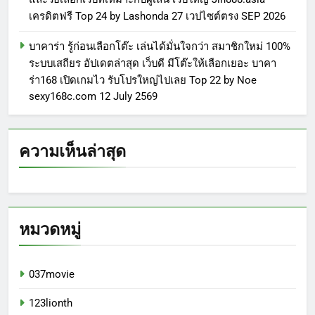
เครดิตฟรี Top 24 by Lashonda 27 เวปไซต์ตรง SEP 2026
บาคาร่า รู้ก่อนเลือกโต๊ะ เล่นได้มั่นใจกว่า สมาชิกใหม่ 100%
ระบบเสถียร อัปเดตล่าสุด เว็บดี มีโต๊ะให้เลือกเยอะ บาคา
ร่า168 เปิดเกมไว รับโปรใหญ่ไปเลย Top 22 by Noe
sexy168c.com 12 July 2569
ความเห็นล่าสุด
หมวดหมู่
037movie
123lionth