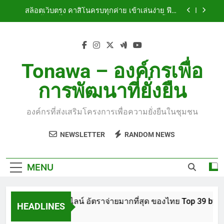
Skip
คุ้มค่าการเดิมพัน ที่สุดในวงการ สล็อตเว็บตรง ของ
พนันออนไลน์ สล็อตเว็บตรง สล็อตเว็บตรง 2026
รางวัลกำลังรอ เจ้าของใหม่ Top 85 by Jayden
to
ประสบการณ์เล่นยุคใหม่ ระบบเสถียร พร้อมเกมให้
tangtem168e.com 28 กรกฎาคม 69
เลือกมากมาย เว็บแม่ Jin888.asia เครดิตฟรี Top 46
content
พนัน สล็อต888 สล็อต 2026 รวมเกมแตกง่าย ฟีเจอร์
by Bradley 27 เว็บไซต์แจกหนัก SEP 2569
เด่น และวิธีเลือกเว็บที่เหมาะกับผู้เล่น เว็บใหญ่
Jin888.asia เครดิตฟรี Top 24 by Lashonda 27 เวป
สล็อต168 หวยออนไลน์ อัตราจ่ายมากที่สุด ของไทย
ไซต์ตรง SEP 2026
Top 39 by Bell hengjing168d.com Cash back 10%
Tonawa – องค์กรเพื่อ
กล่องสุ่มเฮงเฮง รับเครดิตฟรี ไลฟ์สด สล็อต ยิงปลา
สล็อตเว็บตรง คาสิโนครบทุกค่าย เข้าเล่นง่าย ฟีลดี
กีฬา ไพ่ hengjing168 ลงทุนทั้งที่ต้อง ที่นี่เท่านั้น 13
การพัฒนาที่ยั่งยืน
ฝากมาคุ้มค่า ไม่กินมาม่าแน่นอน ฝาก-ถอน อัตโนมัติ
ก.ย. 2026
คุ้มค่าการเดิมพัน ที่สุดในวงการ สล็อตเว็บตรง ของ
พนันออนไลน์ สล็อตเว็บตรง สล็อตเว็บตรง 2026
รางวัลกำลังรอ เจ้าของใหม่ Top 85 by Jayden
ประสบการณ์เล่นยุคใหม่ ระบบเสถียร พร้อมเกมให้
tangtem168e.com 28 กรกฎาคม 69
องค์กรที่ส่งเสริมโครงการเพื่อความยั่งยืนในชุมชน
เลือกมากมาย เว็บแม่ Jin888.asia เครดิตฟรี Top 46
พนัน สล็อต888 สล็อต 2026 รวมเกมแตกง่าย ฟีเจอร์
by Bradley 27 เว็บไซต์แจกหนัก SEP 2569
เด่น และวิธีเลือกเว็บที่เหมาะกับผู้เล่น เว็บใหญ่
NEWSLETTER
RANDOM NEWS
Jin888.asia เครดิตฟรี Top 24 by Lashonda 27 เวป
ไซต์ตรง SEP 2026
MENU
HEADLINES
ดาห์ Ago