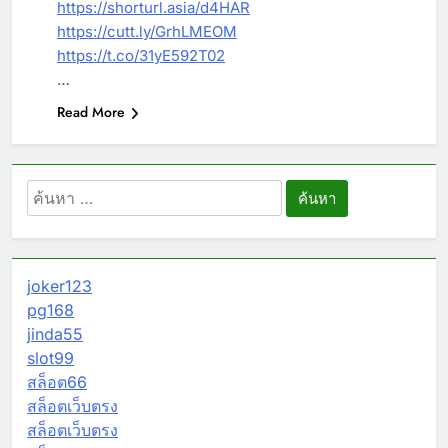
https://shorturl.asia/d4HAR
https://cutt.ly/GrhLMEOM
https://t.co/31yE592T02
…
Read More
ค้นหา
สำหรับ:
joker123
pg168
jinda55
slot99
สล็อต66
สล็อตเว็บตรง
สล็อตเว็บตรง