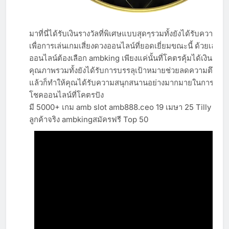
มาที่นี่ได้รับเงินรางวัลที่พิเศษแบบสุดๆรวมทั้งยังได้รับความสน
เพื่อการเล่นเกมเสี่ยงดวงออนไลน์ที่ยอดเยี่ยมขณะนี้ ด้วยเล่นเ
ออนไลน์ต้องเลือก ambking เพียงแค่นั้นที่โคตรคุ้มได้เงินรางวั
คุณภาพรวมทั้งยังได้รับการบรรลุเป้าหมายช่วยลดความตึงเครี
แล้วก็ทำให้คุณได้รับความสนุกสนานอย่างมากมายในการเล่นเก
โชคออนไลน์ที่โคตรปัง
มี 5000+ เกม amb slot amb888.ceo 19 เมษา 25 Tilly ดูรีว
ลูกค้าจริง ambkingสมัครฟรี Top 50