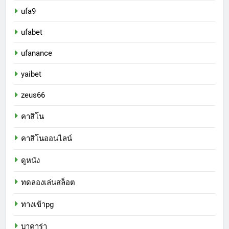
ufa9
ufabet
ufanance
yaibet
zeus66
คาสิโน
คาสิโนออนไลน์
ดูหนัง
ทดลองเล่นสล็อต
ทางเข้าpg
บาคาร่า