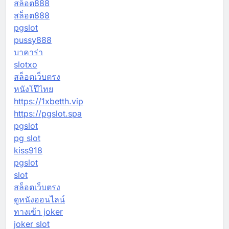
สล็อต888
สล็อต888
pgslot
pussy888
บาคาร่า
slotxo
สล็อตเว็บตรง
หนังโป๊ไทย
https://1xbetth.vip
https://pgslot.spa
pgslot
pg slot
kiss918
pgslot
slot
สล็อตเว็บตรง
ดูหนังออนไลน์
ทางเข้า joker
joker slot