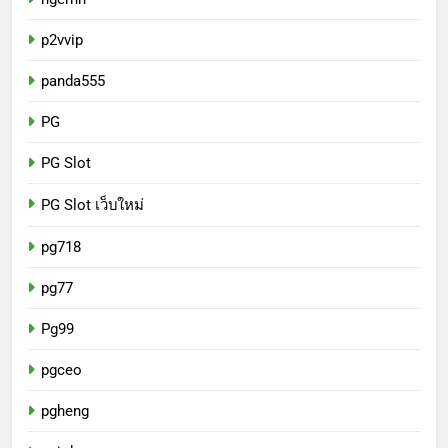
p2vvip
panda555
PG
PG Slot
PG Slot เว็บใหม่
pg718
pg77
Pg99
pgceo
pgheng