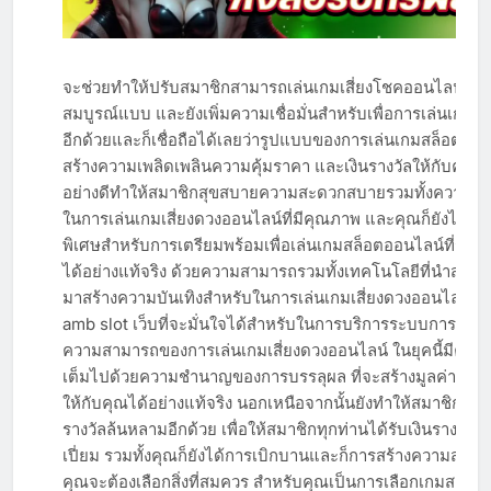
จะช่วยทำให้ปรับสมาชิกสามารถเล่นเกมเสี่ยงโชคออนไลน์ได้อ
สมบูรณ์แบบ และยังเพิ่มความเชื่อมั่นสำหรับเพื่อการเล่นเกม
อีกด้วยและก็เชื่อถือได้เลยว่ารูปแบบของการเล่นเกมสล็อตในขณ
สร้างความเพลิดเพลินความคุ้มราคา และเงินรางวัลให้กับคนได้
อย่างดีทำให้สมาชิกสุขสบายความสะดวกสบายรวมทั้งความน่า
ในการเล่นเกมเสี่ยงดวงออนไลน์ที่มีคุณภาพ และคุณก็ยังได้รั
พิเศษสำหรับการเตรียมพร้อมเพื่อเล่นเกมสล็อตออนไลน์ที่รวยใ
ได้อย่างแท้จริง ด้วยความสามารถรวมทั้งเทคโนโลยีที่นำสมัยอย
มาสร้างความบันเทิงสำหรับในการเล่นเกมเสี่ยงดวงออนไลน์กัน
amb slot เว็บที่จะมั่นใจได้สำหรับในการบริการระบบการพั
ความสามารถของการเล่นเกมเสี่ยงดวงออนไลน์ ในยุคนี้มีควา
เต็มไปด้วยความชำนาญของการบรรลุผล ที่จะสร้างมูลค่าแห่ง
ให้กับคุณได้อย่างแท้จริง นอกเหนือจากนั้นยังทำให้สมาชิกได้รั
รางวัลล้นหลามอีกด้วย เพื่อให้สมาชิกทุกท่านได้รับเงินรางวัลอย
เปี่ยม รวมทั้งคุณก็ยังได้การเบิกบานและก็การสร้างความสนุก
คุณจะต้องเลือกสิ่งที่สมควร สำหรับคุณเป็นการเลือกเกมสล็อ