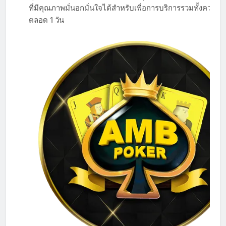
ที่มีคุณภาพมั่นอกมั่นใจได้สำหรับเพื่อการบริการรวมทั้งความคุ
ตลอด 1 วัน