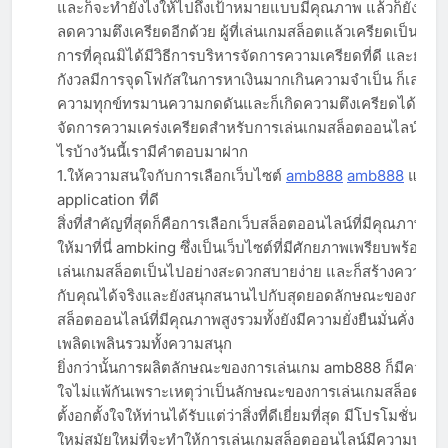
และก็จะทำยังไงให้ไปถึงเป้าหมายแบบมีคุณภาพ แล้วก็ยังเป็น
ลดความตึงเครียดอีกด้วย ผู้ที่เล่นเกมสล็อตแล้วเครียดเป็นป
การที่คุณมิได้มีวิธีการบริหารจัดการความเครียดที่ดี และยังม
กังวลมีการจุดโฟกัสในการหาเงินมากเกินความจำเป็น ก็เลยส่งผ
ความทุกข์ทรมานความกดดันและก็เกิดความตึงเครียดได้ ซึ่ง
จัดการความเคร่งเครียดสำหรับการเล่นเกมสล็อตออนไลน์จะต้
ไรบ้างวันนี้เรามีคำตอบมาฝาก
1.ให้ความสนใจกับการเลือกเว็บไซต์
amb888
amb888
แล้วก็
application ที่ดี
สิ่งที่สำคัญที่สุดก็คือการเลือกเว็บสล็อตออนไลน์ที่มีคุณภาพส
ให้มาที่นี่ ambking ซึ่งเป็นเว็บไซต์ที่มีศักยภาพเพรียบพร้อมท
เล่นเกมสล็อตเป็นไปอย่างสะดวกสบายง่าย และก็สร้างความรื่นเ
กับคุณได้จริงและยังสนุกสนานไปกับสุดยอดลักษณะของการเล
สล็อตออนไลน์ที่มีคุณภาพสูงรวมทั้งยังมีความยั่งยืนมั่นคั่ง ได้
เพลิดเพลินรวมทั้งความสนุก
ยิ่งกว่านั้นการผลิตลักษณะของการเล่นเกม amb888 ก็มีความน่
ใจไม่แพ้กันเพราะเหตุว่าเป็นลักษณะของการเล่นเกมสล็อต ที่ข
ตั้งอกตั้งใจให้ท่านได้รับแต่ว่าสิ่งที่ดีเยี่ยมที่สุด มีโปรโมชั่นที่ดี
ใหม่สมัยใหม่ที่จะทำให้การเล่นเกมสล็อตออนไลน์มีความบันเทิ