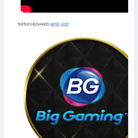
ขอขอบคุณweb
amb slot