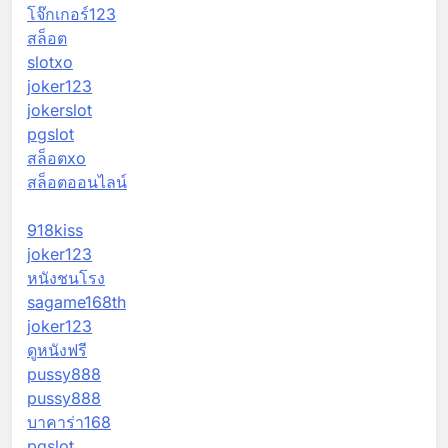
โจ๊กเกอร์123
สล็อต
slotxo
joker123
jokerslot
pgslot
สล็อตxo
สล็อตออนไลน์
918kiss
joker123
หนังชนโรง
sagame168th
joker123
ดูหนังฟรี
pussy888
pussy888
บาคาร่า168
pgslot