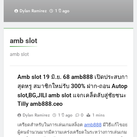
คาสิโนสุดหรู สมาชิกใหม่รับ
Dylan Ramirez
1 ปี ago
300% ฝาก-ถอน Autopg
slot,BG,JILI amb slot แจก
amb slot
เคล็ดลับสู่ชัยชนะ Top 15 by
amb slot
Tilly amb888.ceo
Amb slot 19 มิ.ย. 68 amb888 เปิดประสบการณ
สุดหรู สมาชิกใหม่รับ 300% ฝาก-ถอน Autopg
AMB
slot,BG,JILI amb slot แจกเคล็ดลับสู่ชัยชนะ To
SLOT
Tilly amb888.ceo
Dylan Ramirez
1 ปี ago
0
1 mins
เครียดสำหรับในการเล่นเกมสล็อต
amb888
มีวิธีแก้ไขอย่างไ
ผู้คนจำนวนมากมีความเคร่งเครียดในระหว่างการเล่นเกม am