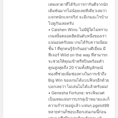
เทพเทวดาที่ได้รับการการันตีจากนัก
เดิมพันมากไม่น้อยเลยทีเดียวเลยว่า
แจกหนักแจกจริง! จะมีเกมอะไรบ้าง
ไปดูกันเลยครับ
• Caishen Wins: ไม่มีผู้ใดไม่ทราบ
เกมสล็อตยอดฮิตอันดับหนึ่งของเรา
แน่นอนครับผม เกมได้รับความนิยม
ชั้น 1 ที่ทุกคนรู้จักกันอย่างดีเยี่ยม มี
ฟีเจอร์ Wild on the way ที่สามารถ
จะช่วยให้คุณเข้าฟรีสปินพร้อมตัว
คูณสูงสุดถึง 20 รวมทั้งสัญลักษณ์
ทองที่ช่วยเพิ่มช่องทางในการเข้าถึง
Big Win ของเกมได้แบบฟินๆอีกด้วย
บอกเลยว่า ไม่เล่นไม่ได้แล้วครับผม!
• Genesha Fortune: พระพิฆเนศ
เป็นเทพแห่งการบรรลุเป้าหมายและก็
ความร่ำรวยอยู่แล้ว แฟนๆ pgslot99
หลายท่านก็ชอบเลือกเล่นเกมนี้ก่อน