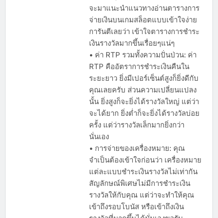
จะมาแนะนำแนวทางอ่านตารางการ
จ่ายเงินบนเกมสล็อตแบบเข้าใจง่าย
การันตีเลยว่า เข้าใจตารางการชำระ
เงินรางวัลมากขึ้นเรื่อยๆแน่ๆ
• ค่า RTP รวมทั้งความปั่นป่วน: ค่า
RTP คืออัตราการชำระเงินคืนใน
ระยะยาว ยิ่งมีเปอร์เซ็นต์สูงก็ยิ่งดีกับ
คุณเลยครับ ส่วนความเปลี่ยนแปลง
นั้น ยิ่งสูงก็จะยิ่งได้รางวัลใหญ่ แต่ว่า
จะได้ยาก ยิ่งต่ำก็จะยิ่งได้รางวัลบ่อย
ครั้ง แต่ว่ารางวัลเล็กมากยิ่งกว่า
นั่นเอง
• การจ่ายของเครื่องหมาย: คุณ
จำเป็นต้องเข้าใจก่อนว่า เครื่องหมาย
แต่ละแบบชำระเงินรางวัลไม่เท่ากัน
สัญลักษณ์พิเศษไม่มีการชำระเงิน
รางวัลให้กับคุณ แต่ว่าจะทำให้คุณ
เข้าถึงรอบโบนัส หรือเข้าถึงเงิน