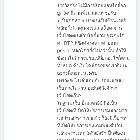
รางวัลจริง ไม่มีการล็อกผลหรือล็อก
ยูสใดๆก็ตามทั้งมวลแน่ๆขอรับ
• อัปเดตค่า RTP ตรงกับเซิร์ฟเวอร์
หลัก: ไม่ว่าคุณจะเล่น สล็อต ผ่าน
เว็บไซต์ตรงเว็บใดก็ตาม คุณจะได้
ค่า RTP ที่ซิงค์ตรงจากค่ายเกม
pgslot หลักโดยยิ่งไปกว่านั้น ทำให้
ข้อมูลไม่มีการปรับเปลี่ยนอะไรก็ตาม
ทั้งหมด ซึ่งเว็บไซต์ตรงของเราก็เป็น
อย่างนี้เลยล่ะนะครับ
เพราะอะไรเล่นเกมกับ ปั่นแตก66
เว็บตรงไม่ผ่านเอเย่นต์ถึงดีกว่า
เว็บไซต์อื่น?
ในฐานะเว็บ ปั่นแตก66 ถือเป็น
เว็บไซต์ที่เปิดให้บริการเกมมากมาย
แต่ว่านอกจากเราแล้ว ก็ยังมีเว็บฯลฯ
ที่เปิดให้บริการเกมเดิมพันเช่นกัน
แล้วเพราะเหตุใดถึงยังจำเป็นต้องมา