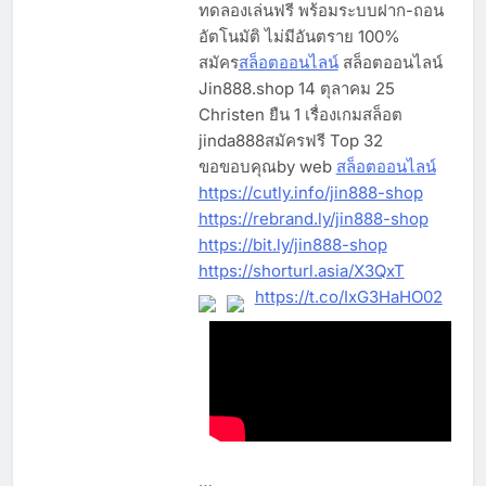
ทดลองเล่นฟรี พร้อมระบบฝาก-ถอน
อัตโนมัติ ไม่มีอันตราย 100%
สมัคร
สล็อตออนไลน์
สล็อตออนไลน์
Jin888.shop 14 ตุลาคม 25
Christen ยืน 1 เรื่องเกมสล็อต
jinda888สมัครฟรี Top 32
ขอขอบคุณby web
สล็อตออนไลน์
https://cutly.info/jin888-shop
https://rebrand.ly/jin888-shop
https://bit.ly/jin888-shop
https://shorturl.asia/X3QxT
https://t.co/IxG3HaHO02
…