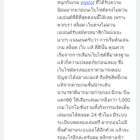
สนุกกับเกม
pgslot
ที่ได้รับความ
นิยมมากมายบนเว็บไซต์ตรงไม่ผ่าน
เอเย่นต์ที่ดีที่สุดตอนนี้ได้เลย เพราะ
พวกเรา สล็อต เว็บตรงไม่ผ่าน
เอเย่นต์รับสมัครสมาชิกใหม่เยอะ
มากๆ แน่นอนครับว่า การเริ่มต้นเล่น
เกม สล็อต เว็บ แท้ ที่ดีนั้น คุณควร
เริ่มจากการเลือกเว็บไซต์ที่มาตรฐาน
แล้วก็ความปลอดภัยก่อนเสมอ ซึ่ง
เว็บไซต์ตรงของเราสามารถตอบ
ปัญหาได้อย่างแน่แท้ ถือลิขสิทธิ์เกม
แท้จากค่ายเกมชั้นนำระดับ
นานาชาติมากมายก่ายกอง มีเกม ปั่น
แตก66 ให้เลือกเล่นมากยิ่งกว่า 1,000
เกม โปรโมชั่นรวมทั้งกิจกรรมจัดเต็ม
เล่นเกมได้ตลอด 24 ชั่วโมง มีระบบ
ระเบียบทดลองเล่นฟรี ฝากถอนไม่มี
ขั้นต่ำผ่านระบบออโต้อีกด้วย แล้วจะ
รออะไรอีกล่ะครับผม คลิกทางเข้า