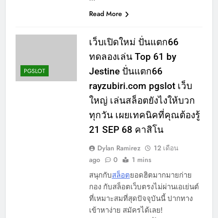
Read More
เว็บเปิดใหม่ ปั่นแตก66
ทดลองเล่น Top 61 by
Jestine ปั่นแตก66
PGSLOT
rayzubiri.com pgslot เว็บ
ใหญ่ เล่นสล็อตยังไงให้บวก
ทุกวัน เผยเทคนิคที่คุณต้องรู้
21 SEP 68 คาสิโน
Dylan Ramirez
12 เดือน
ago
0
1 mins
สนุกกับ
สล็อต
ยอดฮิตมากมายก่าย
กอง กับสล็อตเว็บตรงไม่ผ่านเอเย่นต์
ที่เหมาะสมที่สุดปัจจุบันนี้ ปากทาง
เข้าหาง่าย สมัครได้เลย!