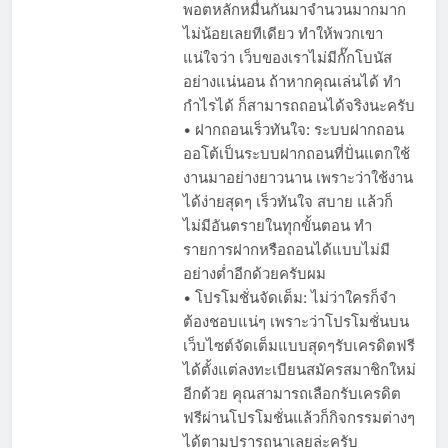
พอตหลักหมื่นกันมาจำนวนมากมาก
ไม่น้อยเลยทีเดียว ทำให้พวกเขา
แน่ใจว่า เว็บของเราไม่มีกั๊กโบนัส
อย่างแน่นอน ถ้าหากคุณเล่นได้ ทำ
กำไรได้ ก็สามารถถอนได้จริงนะครับ
• ฝากถอนเร็วทันใจ: ระบบฝากถอน
ออโต้เป็นระบบฝากถอนที่ปั่นแตกใช้
งานมาอย่างยาวนาน เพราะว่าใช้งาน
ได้ง่ายสุดๆ เร็วทันใจ สบาย แล้วก็
ไม่มีอันตรายในทุกขั้นตอน ทำ
รายการฝากหรือถอนได้แบบไม่มี
อย่างต่ำอีกด้วยครับผม
• โปรโมชั่นจัดเต็ม: ไม่ว่าใครก็จำ
ต้องชอบแน่ๆ เพราะว่าโปรโมชั่นบน
เว็บไซต์จัดเต็มแบบสุดๆรับเครดิตฟรี
ได้ตั้งแต่ลงทะเบียนสมัครสมาชิกใหม่
อีกด้วย คุณสามารถเลือกรับเครดิต
ฟรีผ่านโปรโมชั่นแล้วก็กิจกรรมต่างๆ
ได้ตามปรารถนาเลยล่ะครับ