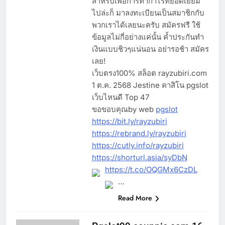
สำหรับเพื่อการทำกำไรที่ยอดเยี่ยม
ไปล่ะก็ มาลงทะเบียนเป็นสมาชิกกับ
พวกเราได้เลยนะครับ สมัครฟรี ใช้
ข้อมูลไม่กี่อย่างแค่นั้น ค้ำประกันทำ
เงินแบบชิวๆแน่นอน อย่ารอช้า สมัคร
เลย!
เว็บตรง100% สล็อต rayzubiri.com
1 ต.ค. 2568 Jestine คาสิโน pgslot
เว็บไหนดี Top 47
ขอขอบคุณby web
pgslot
https://bit.ly/rayzubiri
https://rebrand.ly/rayzubiri
https://cutly.info/rayzubiri
https://shorturl.asia/syDbN
https://t.co/OQGMx6CzDL
…
Read More