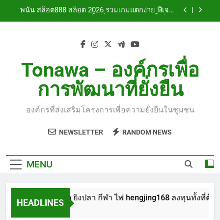
Skip
Jin888.asia เครดิตฟรี Top 24 by Lashonda 27 เวป
สล็อต168 หวยออนไลน์ อัตราจ่ายมากที่สุด ของไทย
ไซต์ตรง SEP 2026
to
Top 39 by Bell hengjing168d.com Cash back 10%
กล่องสุ่มเฮงเฮง รับเครดิตฟรี ไลฟ์สด สล็อต ยิงปลา
content
สล็อตเว็บตรง คาสิโนครบทุกค่าย เข้าเล่นง่าย ฟีลดี
กีฬา ไพ่ hengjing168 ลงทุนทั้งที่ต้อง ที่นี่เท่านั้น 13
ฝากมาคุ้มค่า ไม่กินมาม่าแน่นอน ฝาก-ถอน อัตโนมัติ
ก.ย. 2026
คุ้มค่าการเดิมพัน ที่สุดในวงการ สล็อตเว็บตรง ของ
พนันออนไลน์ สล็อตเว็บตรง สล็อตเว็บตรง 2026
รางวัลกำลังรอ เจ้าของใหม่ Top 85 by Jayden
ประสบการณ์เล่นยุคใหม่ ระบบเสถียร พร้อมเกมให้
Tonawa – องค์กรเพื่อ
tangtem168e.com 28 กรกฎาคม 69
เลือกมากมาย เว็บแม่ Jin888.asia เครดิตฟรี Top 46
พนัน สล็อต888 สล็อต 2026 รวมเกมแตกง่าย ฟีเจอร์
by Bradley 27 เว็บไซต์แจกหนัก SEP 2569
การพัฒนาที่ยั่งยืน
เด่น และวิธีเลือกเว็บที่เหมาะกับผู้เล่น เว็บใหญ่
Jin888.asia เครดิตฟรี Top 24 by Lashonda 27 เวป
สล็อต168 หวยออนไลน์ อัตราจ่ายมากที่สุด ของไทย
ไซต์ตรง SEP 2026
Top 39 by Bell hengjing168d.com Cash back 10%
องค์กรที่ส่งเสริมโครงการเพื่อความยั่งยืนในชุมชน
กล่องสุ่มเฮงเฮง รับเครดิตฟรี ไลฟ์สด สล็อต ยิงปลา
สล็อตเว็บตรง คาสิโนครบทุกค่าย เข้าเล่นง่าย ฟีลดี
กีฬา ไพ่ hengjing168 ลงทุนทั้งที่ต้อง ที่นี่เท่านั้น 13
ฝากมาคุ้มค่า ไม่กินมาม่าแน่นอน ฝาก-ถอน อัตโนมัติ
ก.ย. 2026
NEWSLETTER
RANDOM NEWS
คุ้มค่าการเดิมพัน ที่สุดในวงการ สล็อตเว็บตรง ของ
พนันออนไลน์ สล็อตเว็บตรง สล็อตเว็บตรง 2026
รางวัลกำลังรอ เจ้าของใหม่ Top 85 by Jayden
ประสบการณ์เล่นยุคใหม่ ระบบเสถียร พร้อมเกมให้
tangtem168e.com 28 กรกฎาคม 69
เลือกมากมาย เว็บแม่ Jin888.asia เครดิตฟรี Top 46
พนัน สล็อต888 สล็อต 2026 รวมเกมแตกง่าย ฟีเจอร์
MENU
by Bradley 27 เว็บไซต์แจกหนัก SEP 2569
เด่น และวิธีเลือกเว็บที่เหมาะกับผู้เล่น เว็บใหญ่
Jin888.asia เครดิตฟรี Top 24 by Lashonda 27 เวป
ไซต์ตรง SEP 2026
HEADLINES