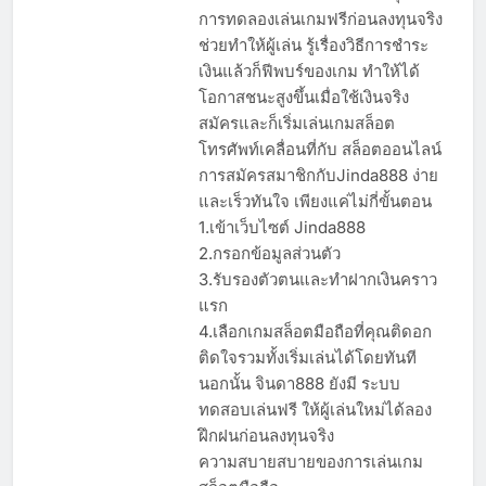
การทดลองเล่นเกมฟรีก่อนลงทุนจริง
ช่วยทำให้ผู้เล่น รู้เรื่องวิธีการชำระ
เงินแล้วก็ฟีพบร์ของเกม ทำให้ได้
โอกาสชนะสูงขึ้นเมื่อใช้เงินจริง
สมัครและก็เริ่มเล่นเกมสล็อต
โทรศัพท์เคลื่อนที่กับ สล็อตออนไลน์
การสมัครสมาชิกกับJinda888 ง่าย
และเร็วทันใจ เพียงแค่ไม่กี่ขั้นตอน
1.เข้าเว็บไซต์ Jinda888
2.กรอกข้อมูลส่วนตัว
3.รับรองตัวตนและทำฝากเงินคราว
แรก
4.เลือกเกมสล็อตมือถือที่คุณติดอก
ติดใจรวมทั้งเริ่มเล่นได้โดยทันที
นอกนั้น จินดา888 ยังมี ระบบ
ทดสอบเล่นฟรี ให้ผู้เล่นใหม่ได้ลอง
ฝึกฝนก่อนลงทุนจริง
ความสบายสบายของการเล่นเกม