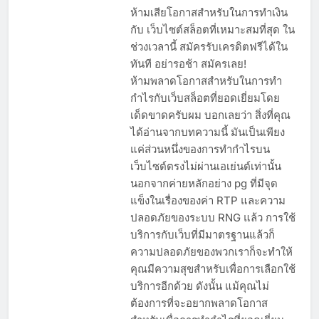
ห้ามเสียโอกาสสำหรับในการทำเงิน
กับ เว็บไซต์สล็อตที่เหมาะสมที่สุด ใน
ช่วงเวลานี้ สมัครรับเครดิตฟรีได้ใน
ทันที อย่ารอช้า สมัครเลย!
ห้ามพลาดโอกาสสำหรับในการทำ
กำไรกับเว็บสล็อตที่ยอดเยี่ยมโดย
เด็ดขาดครับผม บอกเลยว่า สิ่งที่คุณ
ได้อ่านจากบทความนี้ มันเป็นเพียง
แค่ส่วนหนึ่งของการทำกำไรบน
เว็บไซต์ตรงไม่ผ่านเอเย่นต์เท่านั้น
นอกจากค่ายหลักอย่าง pg ที่มีจุด
แข็งในเรื่องของค่า RTP และความ
ปลอดภัยของระบบ RNG แล้ว การใช้
บริการกับเว็บที่มีมาตรฐานแล้วก็
ความปลอดภัยของพวกเราก็จะทำให้
คุณมีความสุขสำหรับเพื่อการเลือกใช้
บริการอีกด้วย ดังนั้น แม้คุณไม่
ต้องการที่จะอยากพลาดโอกาส