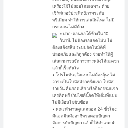
เครื่องใช้ไม้สอยโดยเฉพาะ ด้วย
เซิร์ฟเวอร์ประสิทธิภาพระดับ
พรีเมียม ทำให้การเล่นลื่นไหล ไม่มี
กระดอน ไม่มีค้าง
• ฝาก-ถอนออโต้ข้างใน 10
วินาที: ไม่ต้องรอแอดไม่น ไม่
ต้องแจ้งสลิป ระบบอัตโนมัติที่
ปลอดภัยและก็ถูกต้อง ช่วยทำให้ผู้
เล่นสามารถจัดการการคลังได้สะดวก
แล้วก็เร็วทันใจ
• โปรโมชันจุใจแบบไม่ต้องลุ้น: ไม่
ว่าจะเป็นโบนัสฝากครั้งแรก โบนัส
รายวัน คืนยอดเสีย หรือกิจกรรมแจก
เครดิตฟรี เว็บไซต์นี้จัดให้เต็มที่แบบ
ไม่มีเงื่อนไขซับซ้อน
• คณะทำงานดูแลตลอด 24 ชั่วโมง:
มีแอดมินมืออาชีพรอตอบปัญหา
จัดการกับปัญหา แล้วก็ให้คำแนะนำ