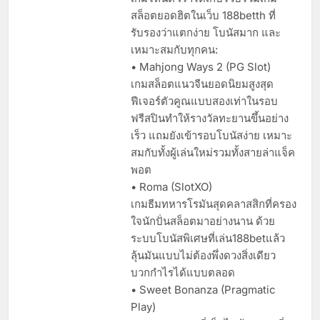
สล็อตยอดฮิตในเว็บ 188betth ที่
รับรองว่าแตกง่าย โบนัสมาก และ
เหมาะสมกับทุกคน:
• Mahjong Ways 2 (PG Slot)
เกมสล็อตแนวจีนยอดนิยมสูงสุด
ฟีเจอร์ตัวคูณแบบสองเท่าในรอบ
ฟรีสปินทำให้รางวัลทะยานขึ้นอย่าง
เร็ว แถมยังเข้ารอบโบนัสง่าย เหมาะ
สมกับทั้งผู้เล่นใหม่รวมทั้งสายล่าแจ็ค
พอต
• Roma (SlotXO)
เกมธีมทหารโรมันสุดคลาสสิกที่ครอง
ใจนักปั่นสล็อตมาอย่างนาน ด้วย
ระบบโบนัสพิเศษที่เล่น188betแล้ว
ลุ้นมันแบบไม่ต้องพึ่งดวงสิ่งเดียว
บวกกำไรได้แบบตลอด
• Sweet Bonanza (Pragmatic
Play)