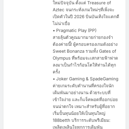
ใหม่ปัจจุบัน ตั้งแต่ Treasure of
Aztec จนกระทั่งเกมใหม่ๆที่เพิ่งจะ
เปิดตัวในปี 2026 ปั่นบันเทิงใจแตกดี
ไม่น่าเบื่อ
• Pragmatic Play (PP)
สายลุ้นตัวคูณมากมายก่ายกองจำ
ต้องค่ายนี้! ผู้ครอบครองเกมดังอย่าง
Sweet Bonanza รวมทั้ง Gates of
Olympus ที่พร้อมจะเสกสายฟ้าฟาด
ลงมาเป็นกำไรก้อนโตให้ท่านได้ทุก
ครั้ง
• Joker Gaming & SpadeGaming
ค่ายเกมระดับตำนานที่ครองใจนัก
เดิมพันมาอย่างนาน ด้วยระบบที่
เข้าใจง่าย และก็แจ็คพอตที่ออกบ่อย
จนน่าตกใจ เหมาะสำหรับผู้ที่อยาก
เริ่มปั้นทุนน้อยให้เป็นทุนใหญ่
188betth บริการระดับพรีเมียม:
เพลิดเพลินใจทุกการเดิมพัน