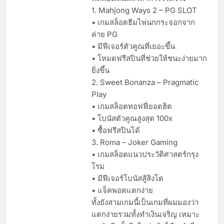
1. Mahjong Ways 2 – PG SLOT
• เกมสล็อตธีมไพ่นกกระจอกจาก
ค่าย PG
• มีฟีเจอร์ตัวคูณที่เยอะขึ้น
• โหมดฟรีสปินที่ช่วยให้ชนะง่ายมาก
ยิ่งขึ้น
2. Sweet Bonanza – Pragmatic
Play
• เกมสล็อตทอฟฟี่ยอดฮิต
• โบนัสตัวคูณสูงสุด 100x
• ซื้อฟรีสปินได้
3. Roma – Joker Gaming
• เกมสล็อตแนวประวัติศาสตร์กรุง
โรม
• มีฟีเจอร์โบนัสสู้สิงโต
• แจ็คพอตแตกง่าย
ทั้งยังสามเกมนี้เป็นเกมที่ผมมองว่า
แตกง่ายรวมทั้งทำเงินเจริญ เหมาะ