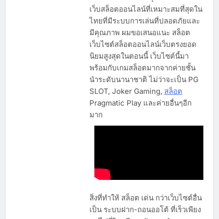
เว็บสล็อตออนไลน์ที่เหมาะสมที่สุดใน
ไทยที่มีระบบการเล่นที่ปลอดภัยและ
มีคุณภาพ ผมขอเสนอแนะ สล็อต
เว็บไซต์สล็อตออนไลน์เว็บตรงยอด
นิยมสูงสุดในตอนนี้ เว็บไซต์นี้มา
พร้อมกับเกมสล็อตมากจากค่ายชั้น
นำระดับนานาชาติ ไม่ว่าจะเป็น PG
SLOT, Joker Gaming,
สล็อต
Pragmatic Play และค่ายอื่นๆอีก
มาก
สิ่งที่ทำให้ สล็อต เด่น กว่าเว็บไซต์อื่น
เป็น ระบบฝาก-ถอนออโต้ ที่เร็วเพียง