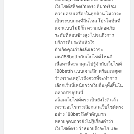
เว็บไซต์สล็อตเว็บตรง ที่มาพร้อม
ความครบเครื่องในทุกด้าน ไม่ว่าจะ
เป็นระบบเกมที่ลื่นไหล โปรโมชั่นที่
แจกแบบไม่มีกั๊ก ความปลอดภัย
ระดับที่ค่อนข้างสูง ไปจนถึงการ
บริการที่ประทับหัวใจ
ถ้าเกิดคุณกำลังลังเลว่าจะ
เล่น188betthกับเว็บไซต์ไหนดี
เนื้อหานี้จะพาคุณไปรู้จักกับเว็บไซต์
188betth แบบเจาะลึก พร้อมเหตุผล
ว่าเพราะเหตุไรถึงควรที่จะทำการ
เลือกเว็บนี้เหนือกว่าเว็บอื่นๆทั้งสิ้นใน
ตลาดปัจจุบันนี้
สล็อตเว็บไซต์ตรง เป็นยังไง? แล้ว
เพราะอะไรการเลือกเล่นเว็บไซต์ตรง
อย่าง 188bet ถึงสำคัญมาก
หลายๆคนอาจยังไม่รู้เรื่องคำว่า
เว็บไซต์ตรง ว่าหมายถึงอะไร และ