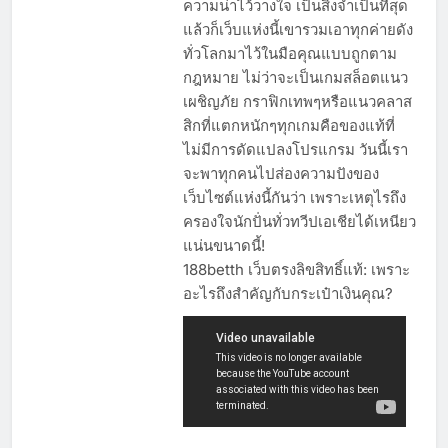
ความน่าไว้วางใจ เป็นสิ่งจำเป็นที่สุด
แล้วก็เว็บแห่งนี้เขารวมเอาทุกค่ายดัง
ทั่วโลกมาไว้ในมือคุณแบบถูกตาม
กฎหมาย ไม่ว่าจะเป็นเกมสล็อตแนว
เผชิญภัย กราฟิกเทพๆหรือแนวคลาส
สิกที่แตกหนักๆทุกเกมคือของแท้ที่
ไม่มีการดัดแปลงโปรแกรม วันนี้เรา
จะพาทุกคนไปส่องความปังของ
เว็บไซต์แห่งนี้กันว่า เพราะเหตุไรถึง
ครองใจนักปั่นทั่วทวีปเอเชียได้เหนียว
แน่นขนาดนี้!
188betth เว็บตรงลิขสิทธิ์แท้: เพราะ
อะไรถึงสำคัญกับกระเป๋าเงินคุณ?