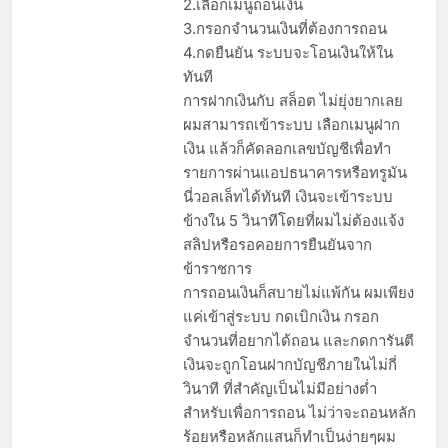
2.เลือกเมนูถอนเงิน
3.กรอกจำนวนเงินที่ต้องการถอน
4.กดยืนยัน ระบบจะโอนเงินให้ใน
ทันที
การฝากเงินกับ สล็อต ไม่ยุ่งยากเลย
ผมสามารถเข้าระบบ เลือกเมนูฝาก
เงิน แล้วก็คัดลอกเลขบัญชีเพื่อทำ
รายการผ่านแอปธนาคารหรือทรูมัน
นี่วอลเล็ทได้ทันที เงินจะเข้าระบบ
ข้างใน 5 วินาทีโดยที่ผมไม่ต้องแจ้ง
สลิปหรือรอคอยการยืนยันจาก
ข้าราชการ
การถอนเงินก็สบายไม่แพ้กัน ผมเพียง
แค่เข้าสู่ระบบ กดเบิกเงิน กรอก
จำนวนที่อยากได้ถอน และกดการันตี
เงินจะถูกโอนฝากบัญชีภายในไม่กี่
วินาที ที่สำคัญเป็นไม่มีอย่างต่ำ
สำหรับเพื่อการถอน ไม่ว่าจะถอนหลัก
ร้อยหรือหลักแสนก็ทำเป็นง่ายๆผม