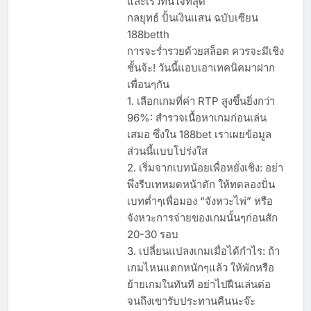
และเร็วทันใจที่สุด
กลยุทธ์ ปั้นเงินแสน ฉบับเซียน
188betth
การจะร่ำรวยด้วยสล็อต ควรจะมีเชิง
ชั้นจ้ะ! วันนี้แอบเอาเทคนิคมาฝาก
เพื่อนๆกัน
1. เลือกเกมที่ค่า RTP สูงขึ้นยิ่งกว่า
96%: สำรวจเนื้อหาเกมก่อนเล่น
เสมอ ซึ่งใน 188bet เราเผยข้อมูล
ส่วนนี้แบบโปร่งใส
2. เริ่มจากเบทน้อยเพื่อหยั่งเชิง: อย่า
พึ่งรีบเทหมดหน้าตัก ให้ทดลองปั่น
เบทต่ำๆเพื่อมอง “จังหวะไพ่” หรือ
จังหวะการจ่ายของเกมนั้นๆก่อนสัก
20-30 รอบ
3. เปลี่ยนแปลงเกมเมื่อได้กำไร: ถ้า
เกมไหนแตกหนักๆแล้ว ให้พักหรือ
ย้ายเกมในทันที อย่าไปฝืนเล่นต่อ
จนถึงเขารับประทานคืนนะจ๊ะ