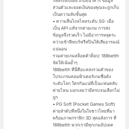
รหัสระดับเดียวกับธนาคาร ข้อมูล
ส่วนตัวและยอดเงินของคุณจะถูกเก็บ
เป็นความลับขั้นสุด
• ความลื่นไถลไหลระดับ 5G: เมื่อ
เป็น API แท้จากค่ายเกม การส่ง
ข้อมูลจึงรวดเร็ว ไม่มีอาการหลุดระ
หว่างเข้าฟีพบร์ฟรีสปินให้เสียอารมณ์
แน่นอน
รวมค่ายเกมสล็อตตัวท็อป: 188betth
จัดให้เน้นย้ำๆ
188betth ที่นี่คือแหล่งรวมตัวของ
โปรแกรมคอมพิวเตอร์เกมชื่อดัง
ระดับโลก ใครกันแน่ที่เป็นแฟนคลับ
ค่ายไหน บอกเลยว่ามีครบจนเลือกไม่
ถูก
• PG Soft (Pocket Games Soft)
ค่ายลำดับที่หนึ่งในใจชาวไทยที่มา
พร้อมภาพกราฟิก 3D สุดอลังการ ที่
188betth พวกเรามีทุกเกมอัปเดต