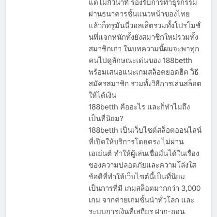
แต่ไม่กี่วินาที รองรับการทำธุรกรรม
ผ่านธนาคารชั้นแนวหน้าของไทย
แล้วก็ทรูมันนี่วอลเล็ตรวมทั้งโปรโมชั่
นที่แจกหนักทั้งยังสมาชิกใหม่รวมทั้ง
สมาชิกเก่า ในบทความนี้ผมจะพาทุก
คนไปดูลักษณะเด่นของ 188betth
พร้อมเสนอแนะเกมสล็อตยอดฮิต วิธี
สมัครสมาชิก รวมทั้งวิธีการเล่นสล็อต
ให้ได้เงิน
188betth คืออะไร และก็ทำไมถึง
เป็นที่นิยม?
188betth เป็นเว็บไซต์สล็อตออนไลน์
ที่เปิดให้บริการโดยตรง ไม่ผ่าน
เอเย่นต์ ทำให้ผู้เล่นเชื่อมั่นได้ในเรื่อง
ของความปลอดภัยและความโล่งใส
ข้อดีที่ทำให้เว็บไซต์นี้เป็นที่นิยม
เป็นการที่มี เกมสล็อตมากกว่า 3,000
เกม จากค่ายเกมชั้นนำทั่วโลก และ
ระบบการเงินที่เสถียร ฝาก-ถอน