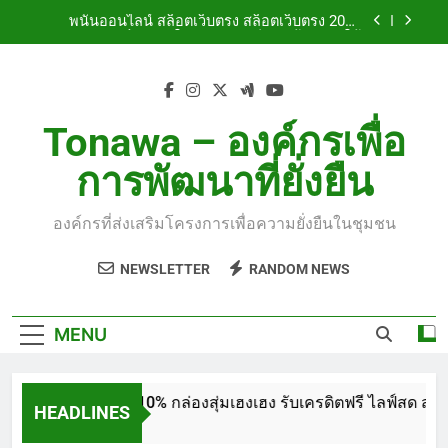
Skip
คุ้มค่าการเดิมพัน ที่สุดในวงการ สล็อตเว็บตรง ของ
พนันออนไลน์ สล็อตเว็บตรง สล็อตเว็บตรง 2026
รางวัลกำลังรอ เจ้าของใหม่ Top 85 by Jayden
to
ประสบการณ์เล่นยุคใหม่ ระบบเสถียร พร้อมเกมให้
tangtem168e.com 28 กรกฎาคม 69
เลือกมากมาย เว็บแม่ Jin888.asia เครดิตฟรี Top 46
content
พนัน สล็อต888 สล็อต 2026 รวมเกมแตกง่าย ฟีเจอร์
by Bradley 27 เว็บไซต์แจกหนัก SEP 2569
เด่น และวิธีเลือกเว็บที่เหมาะกับผู้เล่น เว็บใหญ่
Jin888.asia เครดิตฟรี Top 24 by Lashonda 27 เวป
สล็อต168 หวยออนไลน์ อัตราจ่ายมากที่สุด ของไทย
ไซต์ตรง SEP 2026
Top 39 by Bell hengjing168d.com Cash back 10%
Tonawa – องค์กรเพื่อ
กล่องสุ่มเฮงเฮง รับเครดิตฟรี ไลฟ์สด สล็อต ยิงปลา
สล็อตเว็บตรง คาสิโนครบทุกค่าย เข้าเล่นง่าย ฟีลดี
กีฬา ไพ่ hengjing168 ลงทุนทั้งที่ต้อง ที่นี่เท่านั้น 13
การพัฒนาที่ยั่งยืน
ฝากมาคุ้มค่า ไม่กินมาม่าแน่นอน ฝาก-ถอน อัตโนมัติ
ก.ย. 2026
คุ้มค่าการเดิมพัน ที่สุดในวงการ สล็อตเว็บตรง ของ
พนันออนไลน์ สล็อตเว็บตรง สล็อตเว็บตรง 2026
รางวัลกำลังรอ เจ้าของใหม่ Top 85 by Jayden
ประสบการณ์เล่นยุคใหม่ ระบบเสถียร พร้อมเกมให้
tangtem168e.com 28 กรกฎาคม 69
องค์กรที่ส่งเสริมโครงการเพื่อความยั่งยืนในชุมชน
เลือกมากมาย เว็บแม่ Jin888.asia เครดิตฟรี Top 46
พนัน สล็อต888 สล็อต 2026 รวมเกมแตกง่าย ฟีเจอร์
by Bradley 27 เว็บไซต์แจกหนัก SEP 2569
เด่น และวิธีเลือกเว็บที่เหมาะกับผู้เล่น เว็บใหญ่
NEWSLETTER
RANDOM NEWS
Jin888.asia เครดิตฟรี Top 24 by Lashonda 27 เวป
ไซต์ตรง SEP 2026
MENU
HEADLINES