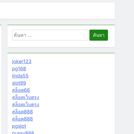
าก 5% ถอนปุ๊บเงินเข้าทันที ไม่ต้องรอ ลุ้นโบนัส ของรางวัลอื่นๆมา
่าสุด Top 91 by Michelle joker123 Joker123.org joker123th web
ค้นหา
6
บาคาร่า รู้ก่อนเลือกโต๊ะ เล่นได้มั่นใจกว่า สมาชิกใหม่ 
สำหรับ:
4 สัปดาห์ Ago
PG 
joker123
pg168
าก 5% ถอนปุ๊บเงินเข้าทันที ไม่ต้องรอ ลุ้นโบนัส ของรางวัลอื่นๆมา
jinda55
slot99
่าสุด Top 91 by Michelle joker123 Joker123.org joker123th web
สล็อต66
สล็อตเว็บตรง
สล็อตเว็บตรง
สล็อต888
สล็อต888
pgslot
pussy888