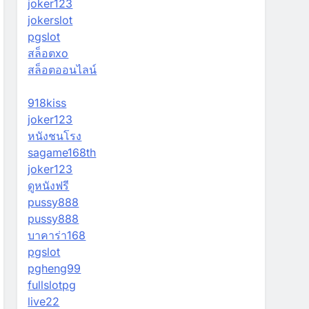
joker123
jokerslot
pgslot
สล็อตxo
สล็อตออนไลน์
918kiss
joker123
หนังชนโรง
sagame168th
joker123
ดูหนังฟรี
pussy888
pussy888
บาคาร่า168
pgslot
pgheng99
fullslotpg
live22