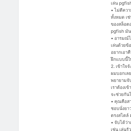
เล่น pgfis
• ไม่ตีควา
ทั้งหมด เช่
ของสล็อตอย
pgfish มัน
• อารมณ์ไ
เล่นด้วยข
อยากเอาคืน
ฝึกแบบนี้ใ
2. เข้าใจจ
ผมบอกเลยว่
พยายามจับเ
เราต้องเข้
จะช่วยกันไ
• คุณคือส
ชอบนั่งยาว
ตรงสไตล์ 
• จับได้ว่
เช่น เล่นรั