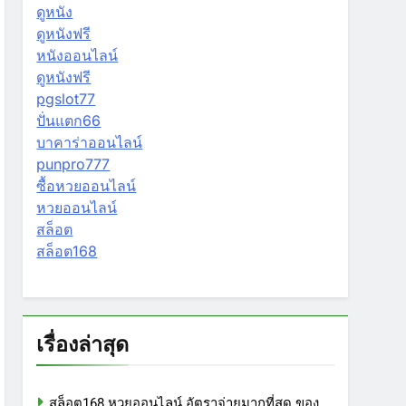
ดูหนัง
ดูหนังฟรี
หนังออนไลน์
ดูหนังฟรี
pgslot77
ปั่นแตก66
บาคาร่าออนไลน์
punpro777
ซื้อหวยออนไลน์
หวยออนไลน์
สล็อต
สล็อต168
เรื่องล่าสุด
สล็อต168 หวยออนไลน์ อัตราจ่ายมากที่สุด ของ