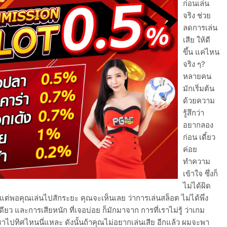
ก่อนเล่น
จริง ช่วย
ลดการเล่น
เสีย ให้ดี
ขึ้น แค่ไหน
จริง ๆ?
หลายคน
มักเริ่มต้น
ด้วยความ
รู้สึกว่า
อยากลอง
ก่อน เดี๋ยว
ค่อย
ทำความ
เข้าใจ ซึ่งก็
ไม่ได้ผิด
ต่พอคุณเล่นไปสักระยะ คุณจะเห็นเลย ว่าการเล่นสล็อต ไม่ได้พึ่ง
ดียว และการเสียหนัก ที่เจอบ่อย ก็มักมาจาก การที่เราไม่รู้ ว่าเกม
ราไปทิศไหนนี่แหละ ดังนั้นถ้าคุณไม่อยากเล่นเสีย อีกแล้ว ผมจะพา