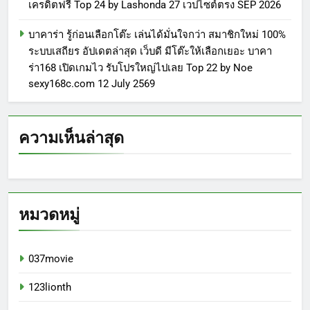
เครดิตฟรี Top 24 by Lashonda 27 เวปไซต์ตรง SEP 2026
บาคาร่า รู้ก่อนเลือกโต๊ะ เล่นได้มั่นใจกว่า สมาชิกใหม่ 100%
ระบบเสถียร อัปเดตล่าสุด เว็บดี มีโต๊ะให้เลือกเยอะ บาคา
ร่า168 เปิดเกมไว รับโปรใหญ่ไปเลย Top 22 by Noe
sexy168c.com 12 July 2569
ความเห็นล่าสุด
หมวดหมู่
037movie
123lionth