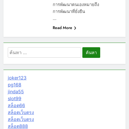
การพัฒนาตนเองหมายถึง
การพัฒนาที่ยั่งยืน
…
Read More
ค้นหา
สำหรับ:
joker123
pg168
jinda55
slot99
สล็อต66
สล็อตเว็บตรง
สล็อตเว็บตรง
สล็อต888