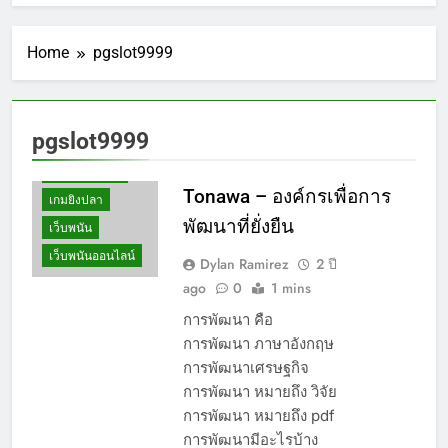
คาสิโนออนไลน์
Macau69 สมัคร 30 March 2026 macau69 สมัคร เว็บตรงสายทำกำไร
บาคาร่า
7 เดือน Ago
Home
pgslot9999
บาคาร่าออนไลน์
9 เดือน Ago
ปั่นแตก66
สล็อต168 Hengjing168.tv 6 สิงหาคม 2025 hengjing168 เว็บตรง 
พนันออนไลน์
pgslot9999
1 ปี Ago
สล็อต
สล็อตออนไลน์
1 สัปดาห์ Ago
Tonawa – องค์กรเพื่อการ
เกมยิงปลา
Macau69 สมัคร 30 March 2026 macau69 สมัคร เว็บตรงสายทำกำไร
พัฒนาที่ยั่งยืน
เว็บพนัน
7 เดือน Ago
เว็บพนันออนไลน์
Dylan Ramirez
2 ปี
ago
0
1 mins
9 เดือน Ago
การพัฒนา คือ
สล็อต168 Hengjing168.tv 6 สิงหาคม 2025 hengjing168 เว็บตรง 
การพัฒนา ภาษาอังกฤษ
1 ปี Ago
การพัฒนาเศรษฐกิจ
การพัฒนา หมายถึง วิจัย
การพัฒนา หมายถึง pdf
การพัฒนามีอะไรบ้าง