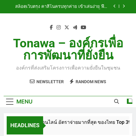
CASINO
Skip
กล่องสุ่มเฮงเฮง รับเครดิตฟรี ไลฟ์สด สล็อต ยิงปลา
สล็อตเว็บตรง คาสิโนครบทุกค่าย เข้าเล่นง่าย ฟีลดี
กีฬา ไพ่ hengjing168 ลงทุนทั้งที่ต้อง ที่นี่เท่านั้น 13
JOKER123
to
ฝากมาคุ้มค่า ไม่กินมาม่าแน่นอน ฝาก-ถอน อัตโนมัติ
ก.ย. 2026
คุ้มค่าการเดิมพัน ที่สุดในวงการ สล็อตเว็บตรง ของ
content
JOKER123TH
พนันออนไลน์ สล็อตเว็บตรง สล็อตเว็บตรง 2026
รางวัลกำลังรอ เจ้าของใหม่ Top 85 by Jayden
ประสบการณ์เล่นยุคใหม่ ระบบเสถียร พร้อมเกมให้
tangtem168e.com 28 กรกฎาคม 69
NGERNN
PG
เลือกมากมาย เว็บแม่ Jin888.asia เครดิตฟรี Top 46
พนัน สล็อต888 สล็อต 2026 รวมเกมแตกง่าย ฟีเจอร์
by Bradley 27 เว็บไซต์แจกหนัก SEP 2569
PG SLOT
เด่น และวิธีเลือกเว็บที่เหมาะกับผู้เล่น เว็บใหญ่
Tonawa – องค์กรเพื่อ
Jin888.asia เครดิตฟรี Top 24 by Lashonda 27 เวป
PGSLOT
สล็อต168 หวยออนไลน์ อัตราจ่ายมากที่สุด ของไทย
ไซต์ตรง SEP 2026
การพัฒนาที่ยั่งยืน
Top 39 by Bell hengjing168d.com Cash back 10%
PGSLOT77
กล่องสุ่มเฮงเฮง รับเครดิตฟรี ไลฟ์สด สล็อต ยิงปลา
สล็อตเว็บตรง คาสิโนครบทุกค่าย เข้าเล่นง่าย ฟีลดี
PGSLOT9999
กีฬา ไพ่ hengjing168 ลงทุนทั้งที่ต้อง ที่นี่เท่านั้น 13
ฝากมาคุ้มค่า ไม่กินมาม่าแน่นอน ฝาก-ถอน อัตโนมัติ
ก.ย. 2026
องค์กรที่ส่งเสริมโครงการเพื่อความยั่งยืนในชุมชน
PUNPRO66
คุ้มค่าการเดิมพัน ที่สุดในวงการ สล็อตเว็บตรง ของ
พนันออนไลน์ สล็อตเว็บตรง สล็อตเว็บตรง 2026
รางวัลกำลังรอ เจ้าของใหม่ Top 85 by Jayden
PUNPRO777
ประสบการณ์เล่นยุคใหม่ ระบบเสถียร พร้อมเกมให้
tangtem168e.com 28 กรกฎาคม 69
NEWSLETTER
RANDOM NEWS
เลือกมากมาย เว็บแม่ Jin888.asia เครดิตฟรี Top 46
PUSSY888
พนัน สล็อต888 สล็อต 2026 รวมเกมแตกง่าย ฟีเจอร์
by Bradley 27 เว็บไซต์แจกหนัก SEP 2569
เด่น และวิธีเลือกเว็บที่เหมาะกับผู้เล่น เว็บใหญ่
SAGAME168TH
Jin888.asia เครดิตฟรี Top 24 by Lashonda 27 เวป
MENU
ไซต์ตรง SEP 2026
SEXYBACCARAT168
SLOT
SLOT ONLINE
HEADLINES
SLOTXO
คาสิโน
1 สัปดาห์ Ago