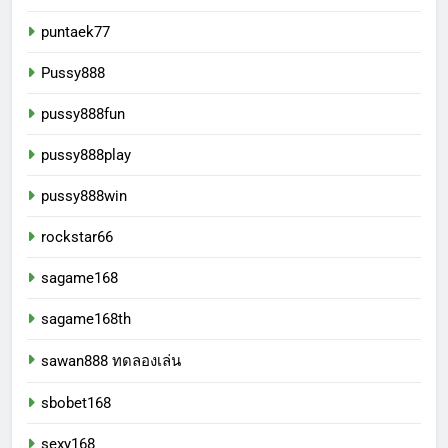
puntaek77
Pussy888
pussy888fun
pussy888play
pussy888win
rockstar66
sagame168
sagame168th
sawan888 ทดลองเล่น
sbobet168
sexy168