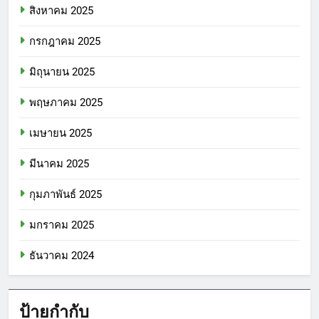
สิงหาคม 2025
กรกฎาคม 2025
มิถุนายน 2025
พฤษภาคม 2025
เมษายน 2025
มีนาคม 2025
กุมภาพันธ์ 2025
มกราคม 2025
ธันวาคม 2024
ป้ายกำกับ