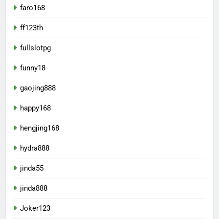
faro168
ff123th
fullslotpg
funny18
gaojing888
happy168
hengjing168
hydra888
jinda55
jinda888
Joker123