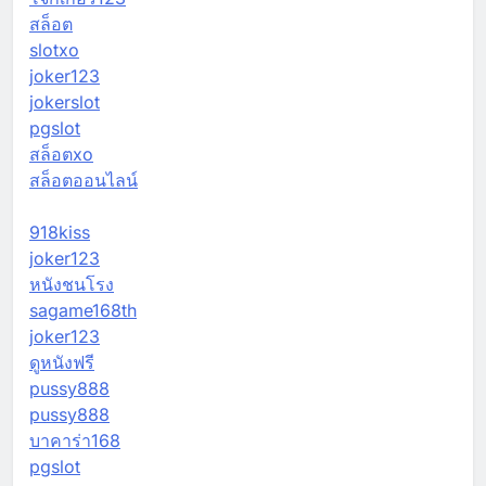
สล็อต
slotxo
joker123
jokerslot
pgslot
สล็อตxo
สล็อตออนไลน์
918kiss
joker123
หนังชนโรง
sagame168th
joker123
ดูหนังฟรี
pussy888
pussy888
บาคาร่า168
pgslot