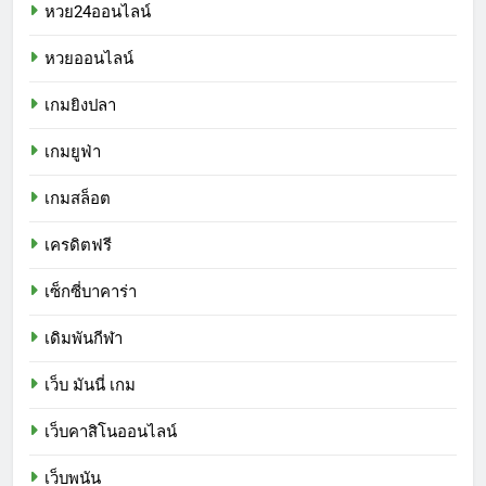
หวย24ออนไลน์
หวยออนไลน์
เกมยิงปลา
เกมยูฟ่า
เกมสล็อต
เครดิตฟรี
เซ็กซี่บาคาร่า
เดิมพันกีฬา
เว็บ มันนี่ เกม
เว็บคาสิโนออนไลน์
เว็บพนัน