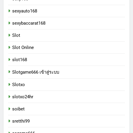
sexyauto168
sexybaccarat168
Slot
Slot Online
slot168
Slotgame666 เข้าสู่ระบบ
Slotxo
slotxo24hr
soibet
sretthi99