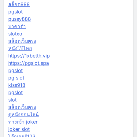
สล็อต888
pgslot
pussy888
บาคาร่า
slotxo
สล็อตเว็บตรง
หนังโป๊ไทย
https://1xbetth.vip
https://pgslot.spa
pgslot
pg slot
kiss918
pgslot
slot
สล็อตเว็บตรง
ดูหนังออนไลน์
ทางเข้า joker
joker slot
โจ๊กเกอร์123