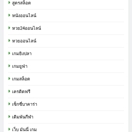
สูตรสล็อต
หนังออนไลน์
หวย24ออนไลน์
หวยออนไลน์
เกมยิงปลา
เกมยูฟ่า
เกมสล็อต
เครดิตฟรี
เซ็กซี่บาคาร่า
เดิมพันกีฬา
เว็บ มันนี่ เกม