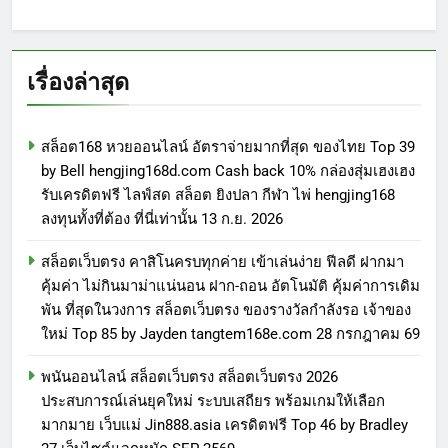
เรื่องล่าสุด
สล็อต168 หวยออนไลน์ อัตราจ่ายมากที่สุด ของไทย Top 39
by Bell hengjing168d.com Cash back 10% กล่องสุ่มเฮงเฮง
รับเครดิตฟรี ไลฟ์สด สล็อต ยิงปลา กีฬา ไพ่ hengjing168
ลงทุนทั้งที่ต้อง ที่นี่เท่านั้น 13 ก.ย. 2026
สล็อตเว็บตรง คาสิโนครบทุกค่าย เข้าเล่นง่าย ฟีลดี ฝากมา
คุ้มค่า ไม่กินมาม่าแน่นอน ฝาก-ถอน อัตโนมัติ คุ้มค่าการเดิม
พัน ที่สุดในวงการ สล็อตเว็บตรง ของรางวัลกำลังรอ เจ้าของ
ใหม่ Top 85 by Jayden tangtem168e.com 28 กรกฎาคม 69
พนันออนไลน์ สล็อตเว็บตรง สล็อตเว็บตรง 2026
ประสบการณ์เล่นยุคใหม่ ระบบเสถียร พร้อมเกมให้เลือก
มากมาย เว็บแม่ Jin888.asia เครดิตฟรี Top 46 by Bradley