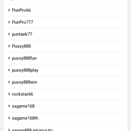
PunPro66
PunPro777
puntaek77
Pussy888
pussy888fun
pussy888play
pussy888win
rockstar66
sagame168
sagame168th
sawan888 ทดลองเล่น