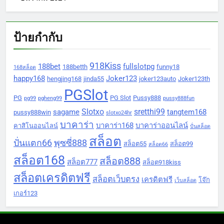
ป้ายกำกับ
918Kiss
188bet
fullslotpg
188betth
funny18
168สล็อต
happy168
Joker123
hengjing168
jinda55
joker123auto
Joker123th
PGSlot
PG
PG Slot
Pussy888
pg99
pgheng99
pussy888fun
Slotxo
sretthi99
sagame
tangtem168
pussy888win
slotxo24hr
บาคาร่า
บาคาร่า168
บาคาร่าออนไลน์
คาสิโนออนไลน์
ปั่นสล็อต
สล็อต
ปั่นแตก66
พุซซี่888
สล็อต55
สล็อต99
สล็อต66
สล็อต168
สล็อต888
สล็อต777
สล็อต918kiss
สล็อตเครดิตฟรี
สล็อตเว็บตรง
เครดิตฟรี
โจ๊ก
เว็บสล็อต
เกอร์123