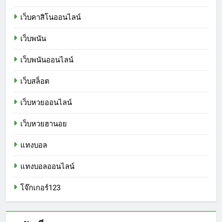
เว็บคาสิโนออนไลน์
เว็บพนัน
เว็บพนันออนไลน์
เว็บสล็อต
เว็บหวยออนไลน์
เว็บหวยฮานอย
แทงบอล
แทงบอลออนไลน์
โจ๊กเกอร์123