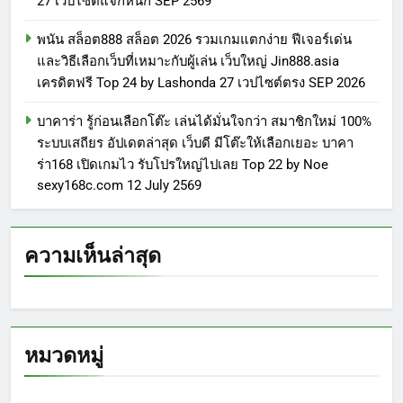
27 เว็บไซต์แจกหนัก SEP 2569
พนัน สล็อต888 สล็อต 2026 รวมเกมแตกง่าย ฟีเจอร์เด่น
และวิธีเลือกเว็บที่เหมาะกับผู้เล่น เว็บใหญ่ Jin888.asia
เครดิตฟรี Top 24 by Lashonda 27 เวปไซต์ตรง SEP 2026
บาคาร่า รู้ก่อนเลือกโต๊ะ เล่นได้มั่นใจกว่า สมาชิกใหม่ 100%
ระบบเสถียร อัปเดตล่าสุด เว็บดี มีโต๊ะให้เลือกเยอะ บาคา
ร่า168 เปิดเกมไว รับโปรใหญ่ไปเลย Top 22 by Noe
sexy168c.com 12 July 2569
ความเห็นล่าสุด
หมวดหมู่