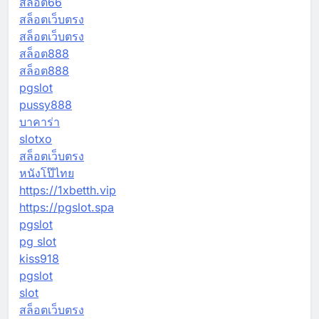
สล็อต66
สล็อตเว็บตรง
สล็อตเว็บตรง
สล็อต888
สล็อต888
pgslot
pussy888
บาคาร่า
slotxo
สล็อตเว็บตรง
หนังโป๊ไทย
https://1xbetth.vip
https://pgslot.spa
pgslot
pg slot
kiss918
pgslot
slot
สล็อตเว็บตรง