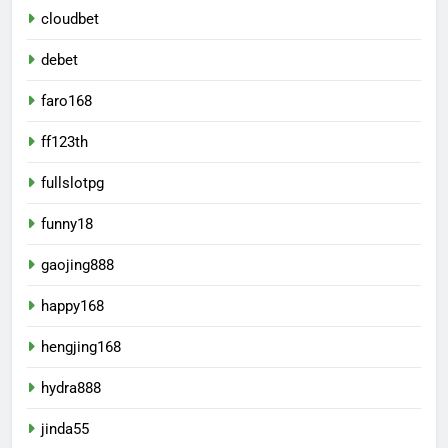
cloudbet
debet
faro168
ff123th
fullslotpg
funny18
gaojing888
happy168
hengjing168
hydra888
jinda55