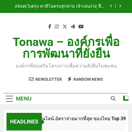
Skip
กล่องสุ่มเฮงเฮง รับเครดิตฟรี ไลฟ์สด สล็อต ยิงปลา
สล็อตเว็บตรง คาสิโนครบทุกค่าย เข้าเล่นง่าย ฟีลดี
กีฬา ไพ่ hengjing168 ลงทุนทั้งที่ต้อง ที่นี่เท่านั้น 13
to
ฝากมาคุ้มค่า ไม่กินมาม่าแน่นอน ฝาก-ถอน อัตโนมัติ
ก.ย. 2026
คุ้มค่าการเดิมพัน ที่สุดในวงการ สล็อตเว็บตรง ของ
content
พนันออนไลน์ สล็อตเว็บตรง สล็อตเว็บตรง 2026
รางวัลกำลังรอ เจ้าของใหม่ Top 85 by Jayden
ประสบการณ์เล่นยุคใหม่ ระบบเสถียร พร้อมเกมให้
tangtem168e.com 28 กรกฎาคม 69
เลือกมากมาย เว็บแม่ Jin888.asia เครดิตฟรี Top 46
พนัน สล็อต888 สล็อต 2026 รวมเกมแตกง่าย ฟีเจอร์
by Bradley 27 เว็บไซต์แจกหนัก SEP 2569
เด่น และวิธีเลือกเว็บที่เหมาะกับผู้เล่น เว็บใหญ่
Tonawa – องค์กรเพื่อ
Jin888.asia เครดิตฟรี Top 24 by Lashonda 27 เวป
สล็อต168 หวยออนไลน์ อัตราจ่ายมากที่สุด ของไทย
ไซต์ตรง SEP 2026
การพัฒนาที่ยั่งยืน
Top 39 by Bell hengjing168d.com Cash back 10%
กล่องสุ่มเฮงเฮง รับเครดิตฟรี ไลฟ์สด สล็อต ยิงปลา
สล็อตเว็บตรง คาสิโนครบทุกค่าย เข้าเล่นง่าย ฟีลดี
กีฬา ไพ่ hengjing168 ลงทุนทั้งที่ต้อง ที่นี่เท่านั้น 13
ฝากมาคุ้มค่า ไม่กินมาม่าแน่นอน ฝาก-ถอน อัตโนมัติ
ก.ย. 2026
องค์กรที่ส่งเสริมโครงการเพื่อความยั่งยืนในชุมชน
คุ้มค่าการเดิมพัน ที่สุดในวงการ สล็อตเว็บตรง ของ
พนันออนไลน์ สล็อตเว็บตรง สล็อตเว็บตรง 2026
รางวัลกำลังรอ เจ้าของใหม่ Top 85 by Jayden
ประสบการณ์เล่นยุคใหม่ ระบบเสถียร พร้อมเกมให้
tangtem168e.com 28 กรกฎาคม 69
NEWSLETTER
RANDOM NEWS
เลือกมากมาย เว็บแม่ Jin888.asia เครดิตฟรี Top 46
พนัน สล็อต888 สล็อต 2026 รวมเกมแตกง่าย ฟีเจอร์
by Bradley 27 เว็บไซต์แจกหนัก SEP 2569
เด่น และวิธีเลือกเว็บที่เหมาะกับผู้เล่น เว็บใหญ่
Jin888.asia เครดิตฟรี Top 24 by Lashonda 27 เวป
MENU
ไซต์ตรง SEP 2026
HEADLINES
1 สัปดาห์ Ago