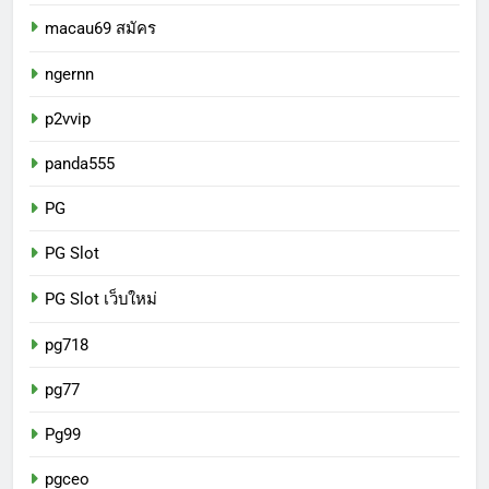
macau69 สมัคร
ngernn
p2vvip
panda555
PG
PG Slot
PG Slot เว็บใหม่
pg718
pg77
Pg99
pgceo