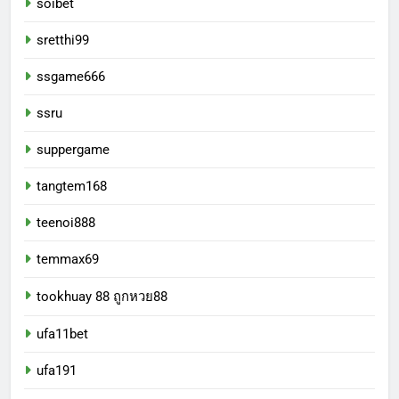
soibet
sretthi99
ssgame666
ssru
suppergame
tangtem168
teenoi888
temmax69
tookhuay 88 ถูกหวย88
ufa11bet
ufa191