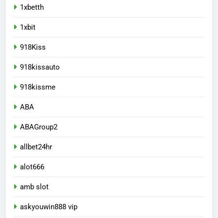
1xbetth
1xbit
918Kiss
918kissauto
918kissme
ABA
ABAGroup2
allbet24hr
alot666
amb slot
askyouwin888 vip