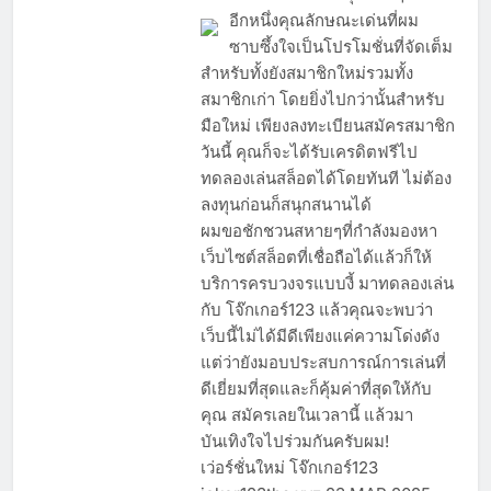
อีกหนึ่งคุณลักษณะเด่นที่ผม
ซาบซึ้งใจเป็นโปรโมชั่นที่จัดเต็ม
สำหรับทั้งยังสมาชิกใหม่รวมทั้ง
สมาชิกเก่า โดยยิ่งไปกว่านั้นสำหรับ
มือใหม่ เพียงลงทะเบียนสมัครสมาชิก
วันนี้ คุณก็จะได้รับเครดิตฟรีไป
ทดลองเล่นสล็อตได้โดยทันที ไม่ต้อง
ลงทุนก่อนก็สนุกสนานได้
ผมขอชักชวนสหายๆที่กำลังมองหา
เว็บไซต์สล็อตที่เชื่อถือได้แล้วก็ให้
918KISS
ABA
บริการครบวงจรแบบงี้ มาทดลองเล่น
ABAGROUP2
กับ โจ๊กเกอร์123 แล้วคุณจะพบว่า
เว็บนี้ไม่ได้มีดีเพียงแค่ความโด่งดัง
BACCARAT
แต่ว่ายังมอบประสบการณ์การเล่นที่
CASINO
ดีเยี่ยมที่สุดและก็คุ้มค่าที่สุดให้กับ
JOKER123
คุณ สมัครเลยในเวลานี้ แล้วมา
JOKER123TH
บันเทิงใจไปร่วมกันครับผม!
NGERNN
PG
เว่อร์ชั่นใหม่ โจ๊กเกอร์123
PG SLOT