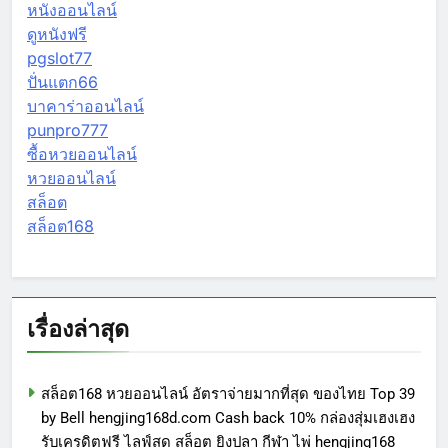
หนังออนไลน์
ดูหนังฟรี
pgslot77
ปั่นแตก66
บาคาร่าออนไลน์
punpro777
ซื้อหวยออนไลน์
หวยออนไลน์
สล็อต
สล็อต168
เรื่องล่าสุด
สล็อต168 หวยออนไลน์ อัตราจ่ายมากที่สุด ของไทย Top 39
by Bell hengjing168d.com Cash back 10% กล่องสุ่มเฮงเฮง
รับเครดิตฟรี ไลฟ์สด สล็อต ยิงปลา กีฬา ไพ่ hengjing168