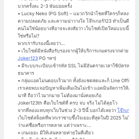
บวกครั้งละ 2-3 พันบ่อยครั้ง
• Lucky Neko (PG Soft) – แมวกวักนำโชคที่ใครๆก็หลงรัก
ความปลอดภัย และความน่าวางใจ โจ๊กเกอร์123 ทำเป็นดีเกิน
คนไม่ใช่น้อยบางทีอาจจะสงสัยว่า เว็บไซต์เปิดใหม่แบบนี้จะเชื
ใช่หรือไม่?
พวกเรารับรองนี้เลยว่า…
• เว็บไซต์มีหนังสือรับรองจากผู้ให้บริการเกมตรงจากค่าย (Jok
Joker123
PG ฯลฯ)
• มีระบบระเบียบเข้ารหัส SSL ไม่มีอันตรายเวลาใช้บัตรหรือบั
ธนาคาร
• กลุ่มแอดไม่นตอบเร็วมาก ทั้งยังแชตสดและก็ Line Official
เราเคยพบเจอปัญหาเพิ่มเติมเงินไม่เข้า แอดมินจัดการให้ภาย
นาที ถือว่าไวมากมาย ไม่ต้องมานั่งคอยเก้อ
Joker123th คือเว็บไซต์ที่ ครบ จบ จริง ไม่ได้คุยโว
จากที่ลองแทบทุกเว็บในช่วง 2-3 ปีนี้ บอกได้เลยว่า
โจ๊กเกอร์1
เว็บไซต์สล็อตที่พวกเราซาบซึ้งใจเยอะที่สุดในปี 2025 ไม่ใช่เพ
ว่าแค่ชื่อหรือการตลาด แต่ว่าเพราะ…
• เกมเยอะ มีให้เล่นหลายค่ายในที่เดียว