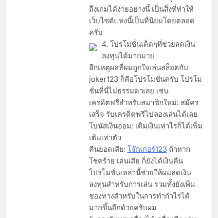
ถึงเกมได้ง่ายอย่างนี้ เป็นสิ่งที่ทำให้
เว็บไซต์แห่งนี้เป็นที่นิยมโดยตลอด
ครับ
4. โปรโมชั่นเด็ดๆที่ช่วยลดเงิน
ลงทุนได้มากมาย
อีกเหตุผลที่ผมถูกใจเล่นสล็อตกับ
joker123 ก็คือโปรโมชั่นครับ โปรโม
ชั่นที่นี่ไม่ธรรมดาเลย เช่น
เครดิตฟรีสำหรับสมาชิกใหม่: สมัคร
เสร็จ รับเครดิตฟรีไปลองเล่นได้เลย
โบนัสเงินออม: เติมเงินเท่าไรก็ได้เพิ่ม
เติมเท่าตัว
คืนยอดเสีย:
โจ๊กเกอร์123
ถ้าหาก
โชคร้าย เล่นเสีย ก็ยังได้เงินคืน
โปรโมชั่นเหล่านี้ช่วยให้ผมลดเงิน
ลงทุนสำหรับการเล่น รวมทั้งยังเพิ่ม
ช่องทางสำหรับในการทำกำไรได้
มากขึ้นอีกด้วยครับผม