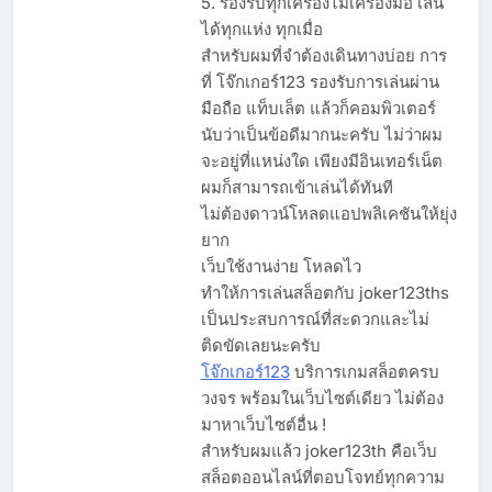
5. รองรับทุกเครื่องไม้เครื่องมือ เล่น
ได้ทุกแห่ง ทุกเมื่อ
สำหรับผมที่จำต้องเดินทางบ่อย การ
ที่ โจ๊กเกอร์123 รองรับการเล่นผ่าน
มือถือ แท็บเล็ต แล้วก็คอมพิวเตอร์
นับว่าเป็นข้อดีมากนะครับ ไม่ว่าผม
จะอยู่ที่แหน่งใด เพียงมีอินเทอร์เน็ต
ผมก็สามารถเข้าเล่นได้ทันที
ไม่ต้องดาวน์โหลดแอปพลิเคชันให้ยุ่ง
ยาก
เว็บใช้งานง่าย โหลดไว
ทำให้การเล่นสล็อตกับ joker123ths
เป็นประสบการณ์ที่สะดวกและไม่
ติดขัดเลยนะครับ
โจ๊กเกอร์123
บริการเกมสล็อตครบ
วงจร พร้อมในเว็บไซต์เดียว ไม่ต้อง
มาหาเว็บไซต์อื่น !
สำหรับผมแล้ว joker123th คือเว็บ
สล็อตออนไลน์ที่ตอบโจทย์ทุกความ