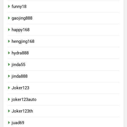
funny18
gaojing888
happy168
hengjing168
hydra888
jinda55
jinda888
Joker123
joker123auto
Joker123th
juad69