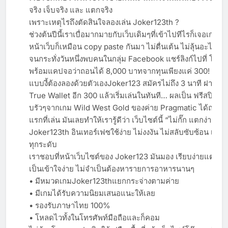
จริง เจ็บจริง และ แตกจริง
เพราะเหตุไรถึงตัดสินใจลองเล่น Joker123th ?
ช่วงต้นปีนี้เราเบื่อมากมายกับเว็บเดิมๆที่เข้าไปทีไรก็เจอเกมเดิ
หน้าเว็บก็เหมือน copy paste กันมา ไม่ตื่นเต้น ไม่ลุ้นอะไรเลย
จนกระทั่งวันหนึ่งพบคนในกลุ่ม Facebook แชร์ลิงก์ไปที่ โจ๊กเ
พร้อมแคปจอว่าถอนได้ 8,000 บาทจากทุนเพียงแค่ 300! เอาว
แบบงี้ต้องลองด้วยตัวเองJoker123 สมัครไม่ถึง 3 นาที ฝากเงิ
True Wallet อีก 300 แล้วเริ่มเล่นในทันที… ผลเป็น ฟรีสปินม
บรัวๆจากเกม Wild West Gold ของค่าย Pragmatic ได้ถอนตั้
แรกที่เล่น มันเลยทำให้เรารู้ดีว่า เว็บไซต์นี้ “ไม่กั๊ก แตกง่าย” จ
Joker123th อินเทอร์เฟซใช้ง่าย ไม่งงงัน ไม่สลับซับซ้อน เหม
ทุกระดับ
เราชอบที่หน้าเว็บไซต์ของ Joker123 มันมอง เรียบง่ายแต่เป็น
เป็นเข้าใจง่าย ไม่จำเป็นต้องหารายการอาหารนานๆ
• มีหมวดเกมJoker123thแยกกระจ่างตามค่าย
• มีเกมได้รับความนิยมเสนอแนะให้เลย
• รองรับภาษาไทย 100%
• โหลดไวทั้งในโทรศัพท์มือถือและก็คอม