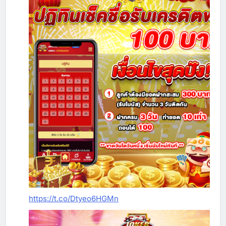
https://t.co/Dtyeo6HGMn