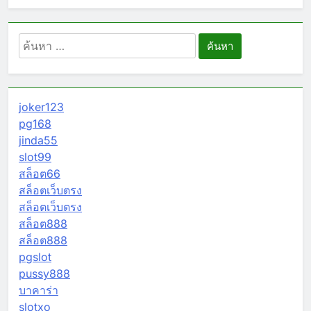
ค้นหา
สำหรับ:
joker123
pg168
jinda55
slot99
สล็อต66
สล็อตเว็บตรง
สล็อตเว็บตรง
สล็อต888
สล็อต888
pgslot
pussy888
บาคาร่า
slotxo