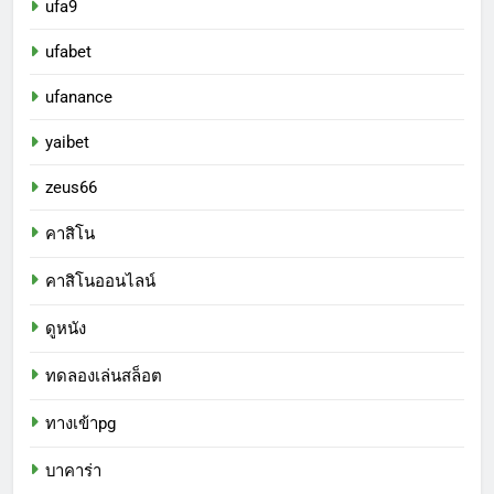
ufa9
ufabet
ufanance
yaibet
zeus66
คาสิโน
คาสิโนออนไลน์
ดูหนัง
ทดลองเล่นสล็อต
ทางเข้าpg
บาคาร่า