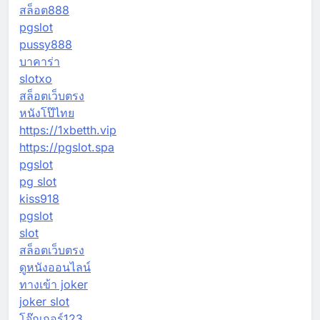
สล็อต888
pgslot
pussy888
บาคาร่า
slotxo
สล็อตเว็บตรง
หนังโป๊ไทย
https://1xbetth.vip
https://pgslot.spa
pgslot
pg slot
kiss918
pgslot
slot
สล็อตเว็บตรง
ดูหนังออนไลน์
ทางเข้า joker
joker slot
โจ๊กเกอร์123