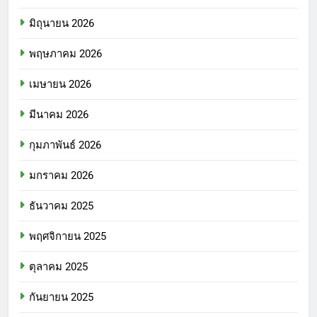
มิถุนายน 2026
พฤษภาคม 2026
เมษายน 2026
มีนาคม 2026
กุมภาพันธ์ 2026
มกราคม 2026
ธันวาคม 2025
พฤศจิกายน 2025
ตุลาคม 2025
กันยายน 2025