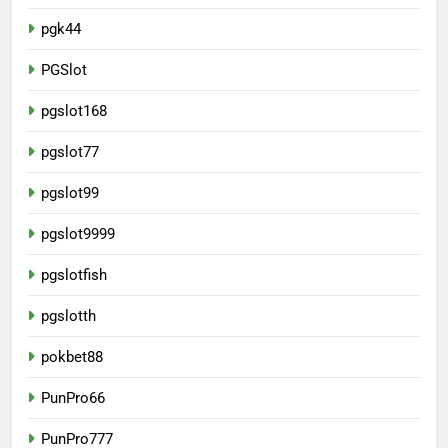
pgk44
PGSlot
pgslot168
pgslot77
pgslot99
pgslot9999
pgslotfish
pgslotth
pokbet88
PunPro66
PunPro777