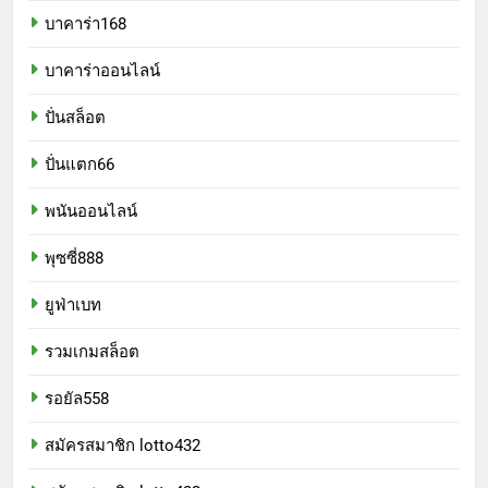
บาคาร่า168
บาคาร่าออนไลน์
ปั่นสล็อต
ปั่นแตก66
พนันออนไลน์
พุซซี่888
ยูฟ่าเบท
รวมเกมสล็อต
รอยัล558
สมัครสมาชิก lotto432