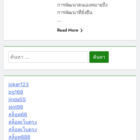
การพัฒนาตนเองหมายถึง
การพัฒนาที่ยั่งยืน
…
Read More
ค้นหา
สำหรับ:
joker123
pg168
jinda55
slot99
สล็อต66
สล็อตเว็บตรง
สล็อตเว็บตรง
สล็อต888