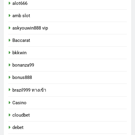
alot666
amb slot
askyouwin888 vip
Baccarat
bkkwin
bonanza99
bonus888
brazil999 ทางเข้า
Casino
cloudbet
debet