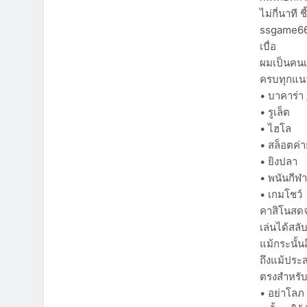
ไม่กี่นาที 
ssgame666
เบื่อ
ผมเป็นคนเบื
ครบทุกแนว
• บาคาร่า 
• รูเล็ต
• ไฮโล
• สล็อตค่า
• ยิงปลา
• พนันกีฬ
• เกมโชว์
คาสิโนสดจ
เล่นได้สลับ
แม้กระนั้น
ถึงแม้ประ
ตรงสำหรับ
• อย่าโลภ 