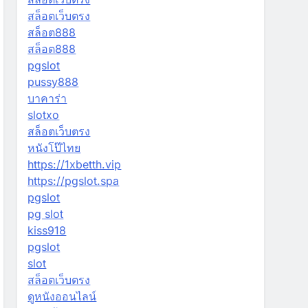
สล็อตเว็บตรง
สล็อต888
สล็อต888
pgslot
pussy888
บาคาร่า
slotxo
สล็อตเว็บตรง
หนังโป๊ไทย
https://1xbetth.vip
https://pgslot.spa
pgslot
pg slot
kiss918
pgslot
slot
สล็อตเว็บตรง
ดูหนังออนไลน์