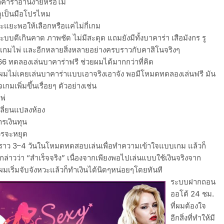
คาร่าอ่านง่ายหรือไม่
ดูเป็นมือโปรไหม
ะแยะพอให้เลือกหรือแค่ไม่กี่เกม
บบดีเกินคาด ภาพชัด ไม่มีสะดุด แถมยังมีทั้งบาคาร่า เสือมังกร รู
ต เกมไพ่ และอีกหลายสิ่งหลายอย่างครบราวกับคาสิโนจริงๆ
 ทดลองเล่นบาคาร่าฟรี ช่วยผมได้มากกว่าที่คิด
ี้ผมไม่เคยเล่นบาคาร่าแบบเอาจริงเอาจัง พอมีโหมดทดลองเล่นฟรี มัน
เกมเพิ่มขึ้นเรื่อยๆ ตัวอย่างเช่น
ไพ่
ปลี่ยนแปลงห้อง
รเงินทุน
ควรจะหยุด
ราว 3–4 วันในโหมดทดสอบเล่นเพื่อทำความเข้าใจแบบเกม แล้วก็
กล่าวว่า “สำเร็จจริง” เนื่องจากเพียงพอไปเล่นแบบใช้เงินจริงจาก
ผมเริ่มจับจังหวะแล้วก็ทำเงินได้นิดๆหน่อยๆโดยทันที
ระบบฝากถอน
ออโต้ 24 ชม.
ที่ผมต้องใจ
อีกสิ่งที่ทำให้มี