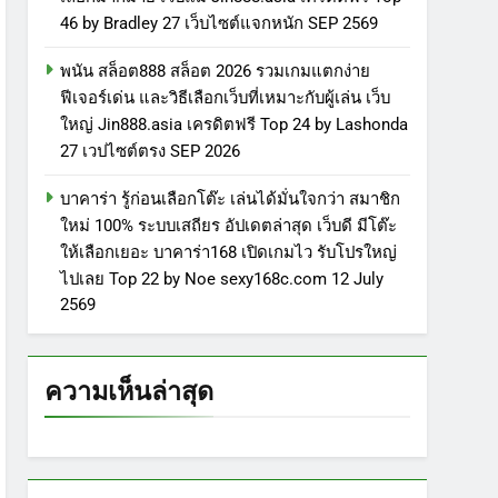
46 by Bradley 27 เว็บไซต์แจกหนัก SEP 2569
พนัน สล็อต888 สล็อต 2026 รวมเกมแตกง่าย
ฟีเจอร์เด่น และวิธีเลือกเว็บที่เหมาะกับผู้เล่น เว็บ
ใหญ่ Jin888.asia เครดิตฟรี Top 24 by Lashonda
27 เวปไซต์ตรง SEP 2026
บาคาร่า รู้ก่อนเลือกโต๊ะ เล่นได้มั่นใจกว่า สมาชิก
ใหม่ 100% ระบบเสถียร อัปเดตล่าสุด เว็บดี มีโต๊ะ
ให้เลือกเยอะ บาคาร่า168 เปิดเกมไว รับโปรใหญ่
ไปเลย Top 22 by Noe sexy168c.com 12 July
2569
ความเห็นล่าสุด