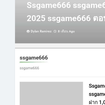
Ssgame666 ssgame6
2025 ssgame666 ตอ
ร่า โปรวัดใจสายฝาก 1
Dylan Ramirez
8 เดือน Ago
เร็ว ได้สิทธิประโยชน
ssgame666 เข้าสู่ระบบ ล
ssgame666
ssgame666
ได้ Top 69 by Sarah
Ssgam
ssgame
ฝาก 1,