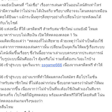
ล้ว ผมยังเป็นคนที่ “ไม่เชื่อ” เรื่องการเล่นคาสิโนออนไลน์สักเท่าไหร่
ว่ามีความคิดว่าไม่น่าจะได้เงินจริง หรือบางทีอาจจะโดนหลอกเหมือน
ี่เคยได้ยินมา แม้กระนั้นทุกๆสิ่งทุกๆอย่างก็เปลี่ยนไปภายหลังผมได้
กับเว็บไซต์
แห่งหนึ่ง ที่ให้ เครดิตฟรี สำหรับสมาชิกใหม่ แถมยังมี โหมด
บาคาร่าแบบไม่เสียเงิน เปิดให้ทดลองตลอด 1 วัน
ผมคิดเพียงแค่ว่า “ทดลองก็ไม่เสียหาย ด้วยเหตุว่าไม่จำเป็นต้องใช้
แต่จากการทดลองเล่นคราวนั้น เปลี่ยนเป็นจุดเริ่มให้ผมรู้เรื่องระบบ
ไลน์เพิ่มขึ้นเรื่อยๆ ซึ่งวันนี้อยากมาเล่าแบบตรงๆจากประสบการณ์
เว็บรูปแบบนี้มันคืออะไร คุ้มหรือไม่ รวมทั้งต้องระวังอะไรบ้าง
 เข้าสู่ระบบ จุดเริ่มแรก:
ssgame666
เนื่องจากเครดิตฟรี ทำให้
 เข้าสู่ระบบ อย่างแรกที่ทำให้ผมตกลงใจสมัคร คือโปรโมชั่น
สำหรับสมาชิกใหม่ ที่ไม่ต้องฝากก่อน ซึ่งบอกตามตรงว่ามันทำให้ผม
นตนเองมากขึ้น เนื่องจากว่าไม่จำเป็นที่จะต้องใช้เงินตัวเองในทีแรก
ครเสร็จ เว็บไซต์ก็มียูสทดสอบ พร้อมเครดิตฟรีให้ใช้โดยทันที โน่น
้ทดลองเล่นเกมจริงๆมองว่า
ลื่นไหม