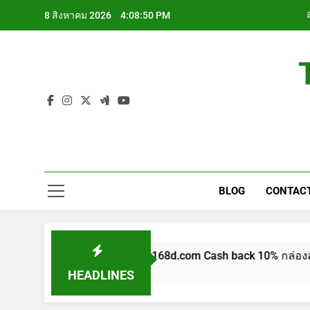
Skip
8 สิงหาคม 2026
4:08:51 PM
to
content
พน
พน
BLOG
CONTAC
HEADLINES
กำไร แตกไวไม่กั๊ก สมาชิกใหม่ รับเลย 350 วันเกิดรับ 300 บาท