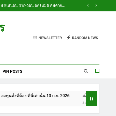
าม่าแน่นอน ฝาก-ถอน อัตโนมัติ คุ้มค่าการ
ม่ Top 85 by Jayden tangtem168e.com 28
กรกฎาคม 69
ะบบเสถียร พร้อมเกมให้เลือกมากมาย เว็บ
by Bradley 27 เว็บไซต์แจกหนัก SEP 2569
ร
บที่เหมาะกับผู้เล่น เว็บใหญ่ Jin888.asia
24 by Lashonda 27 เวปไซต์ตรง SEP 2026
NEWSLETTER
RANDOM NEWS
gjing168d.com Cash back 10% กล่องสุ่ม
เฮงเฮง รับเครดิตฟรี ไลฟ์สด สล็อต ยิงปลา กีฬา ไพ่ hengjing168 ลงทุนทั้งที่ต้อง ที่นี่เท่านั้น 13 ก.ย. 2026
าม่าแน่นอน ฝาก-ถอน อัตโนมัติ คุ้มค่าการ
ม่ Top 85 by Jayden tangtem168e.com 28
กรกฎาคม 69
ะบบเสถียร พร้อมเกมให้เลือกมากมาย เว็บ
by Bradley 27 เว็บไซต์แจกหนัก SEP 2569
PIN POSTS
บที่เหมาะกับผู้เล่น เว็บใหญ่ Jin888.asia
24 by Lashonda 27 เวปไซต์ตรง SEP 2026
สล็อต168 หวยออนไลน์ อัตราจ่ายมากที่สุด ของไทย Top 39 by Bell hengjing168d.com Cash back 10% กล่องสุ่มเฮงเฮง รับเครดิตฟรี ไลฟ์สด สล็อต ยิงปลา กีฬา ไพ่ hengjing168 ลงทุนทั้งที่ต้อง ที่นี่เท่านั้น 13 ก.ย. 2026
สล็อตเว็บตรง คาสิโนครบทุกค่าย เข
3 สัปดาห์ Ago
ที่บ้าน Top 35 by Lucia macau69.one
พนัน สล็อต99 โปรสล็