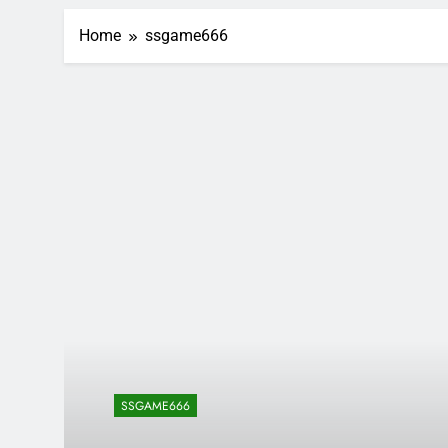
สล็อต777 เว็บใหญ่ สล็อตมือใหม่ เริ่มตรงไหนไม่เจ็บตัว พนันออนไลน์ เว็บเปิดใหม่ ใหม่ล่าสุด Top 70 by 
Home
ssgame666
ตรง ไม่ผ่านเอเยนต์ มีใบเซอร์รับรอง เดิมพันบาคาร่า รวมเกมทำเงิ
กำไร แตกไวไม่กั๊ก สมาชิกใหม่ รับเลย 350 วันเกิดรับ 300 บาท
สล็อต777 เว็บใหญ่ สล็อตมือใหม่ เริ่มตรงไหนไม่เจ็บตัว พนันออนไลน์ เว็บเปิดใหม่ ใหม่ล่าสุด Top 70 by 
ตรง ไม่ผ่านเอเยนต์ มีใบเซอร์รับรอง เดิมพันบาคาร่า รวมเกมทำเงิ
SSGAME666