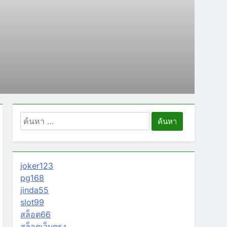
ค้นหา
สำหรับ:
joker123
pg168
jinda55
slot99
สล็อต66
สล็อตเว็บตรง