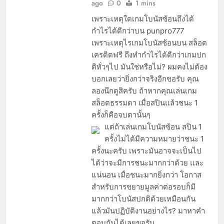
ago
0
1 mins
เพราะเหตุใดเกมโบนัสซ้อนถึงได้
กำไรได้ดีกว่าบน punpro777
เพราะเหตุไรเกมโบนัสซ้อนบน สล็อต
เครดิตฟรี ถึงทำกำไรได้ดีกว่าเกมปก
ติทั่วๆไป มันใช่หรือไม่? ผมคงไม่ต้อง
บอกเลยว่ายิ่งกว่าจริงอีกขอรับ คุณ
ลองนึกดูสิครับ ถ้าหากคุณเล่นเกม
สล็อตธรรมดา เมื่อสปินแล้วชนะ 1
ครั้งก็คือจบตานั้นๆ
แต่ถ้าเล่นเกมโบนัสซ้อน สปิน 1
ครั้งไม่ได้มีความหมายว่าชนะ 1
ครั้งนะครับ เพราะมันอาจจะเป็นไป
ได้ว่าจะมีการชนะมากกว่าด้วย และ
แน่นอน เมื่อชนะมากยิ่งกว่า โอกาส
สำหรับการขยายมูลค่าต่อรอบก็มี
มากกว่าโบนัสปกติด้วยเหมือนกัน
แล้วมันปฏิบัติงานอย่างไร? มาหาคำ
ตอบกันได้เลยขอรับ