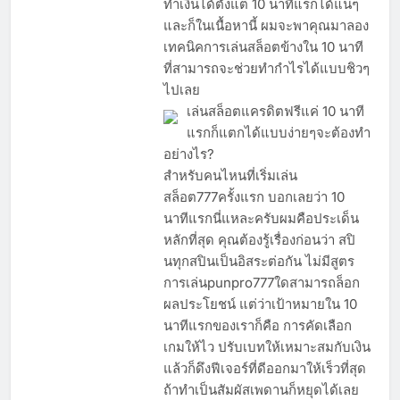
ทำเงินได้ตั้งแต่ 10 นาทีแรกได้แน่ๆ
และก็ในเนื้อหานี้ ผมจะพาคุณมาลอง
เทคนิคการเล่นสล็อตข้างใน 10 นาที
ที่สามารถจะช่วยทำกำไรได้แบบชิวๆ
ไปเลย
เล่นสล็อตแครดิตฟรีแค่ 10 นาที
แรกก็แตกได้แบบง่ายๆจะต้องทำ
อย่างไร?
สำหรับคนไหนที่เริ่มเล่น
สล็อต777ครั้งแรก บอกเลยว่า 10
นาทีแรกนี่แหละครับผมคือประเด็น
หลักที่สุด คุณต้องรู้เรื่องก่อนว่า สปิ
นทุกสปินเป็นอิสระต่อกัน ไม่มีสูตร
การเล่นpunpro777ใดสามารถล็อก
ผลประโยชน์ แต่ว่าเป้าหมายใน 10
นาทีแรกของเราก็คือ การคัดเลือก
เกมให้ไว ปรับเบทให้เหมาะสมกับเงิน
แล้วก็ดึงฟีเจอร์ที่ดีออกมาให้เร็วที่สุด
ถ้าทำเป็นสัมผัสเพดานก็หยุดได้เลย