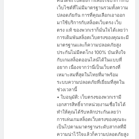
คนใดจะไปต้องการเสี่ยงใช้บริการกับ
เว็บไซต์ที่ไม่มีมาตรฐานรวมทั้งความ
ปลอดภัยกัน การที่คุณเลือกเอาออก
มาใช้บริการกับสล็อตเว็บตรง เว็บ
ตรง แท้ ของพวกเราก็มั่นใจได้เลยว่า
การเดิมพันสล็อตเว็บตรงของคุณจะมี
มาตรฐานและก็ความปลอดภัยสูง
ประกันไม่มีคดโกง 100% บันเทิงใจ
กับเกมสล็อตออนไลน์ได้ในแบบที่
อยาก เนื่องจากว่านี่เป็นเว็บตรงที่
เหมาะสมที่สุดในไทยที่มาพร้อม
ระบบความปลอดภัยที่เยี่ยมที่สุดใน
ช่วงเวลานี้
• ใบอนุมัติ: เว็บตรงของพวกเรามี
เอกสารสิทธิ์จากหน่วยงานเชื่อใจได้
ทำให้คุณได้รับหลักประกันเลยว่า
การเล่นเกมสล็อตเว็บตรงของคุณจะ
เป็นไปตามมาตรฐานระดับสากลที่มี
ความน่าไว้ใจแล้วก็ความปลอดภัยสูง