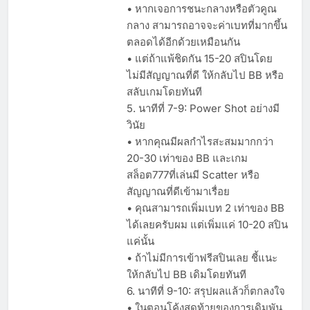
• หากเจอการชนะกลางหรือตัวคูณ
กลาง สามารถอาจจะค่าเบทที่มากขึ้น
ตลอดได้อีกด้วยเหมือนกัน
• แต่ถ้าแพ้ชิดกัน 15-20 สปินโดย
ไม่มีสัญญาณที่ดี ให้กลับไป BB หรือ
สลับเกมโดยทันที
5. นาทีที่ 7-9: Power Shot อย่างมี
วินัย
• หากคุณมีผลกำไรสะสมมากกว่า
20-30 เท่าของ BB และเกม
สล็อต777ที่เล่นมี Scatter หรือ
สัญญาณที่ดีเข้ามาเรื่อย
• คุณสามารถเพิ่มเบท 2 เท่าของ BB
ได้เลยครับผม แต่เพิ่มแค่ 10-20 สปิน
แค่นั้น
• ถ้าไม่มีการเข้าฟรีสปินเลย ชี้แนะ
ให้กลับไป BB เดิมโดยทันที
6. นาทีที่ 9-10: สรุปผลแล้วก็ตกลงใจ
• ในตอนโค้งสุดท้ายของการเดิมพัน