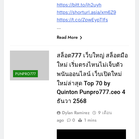
https://bitt.to/jh2uyh
https://shorturl.asia/xm6Z9
https://t.co/ZpwEypTIfs
…
Read More
สล็อต777 เว็บใหญ่ สล็อตมือ
ใหม่ เริ่มตรงไหนไม่เจ็บตัว
พนันออนไลน์ เว็บเปิดใหม่
PUNPRO777
ใหม่ล่าสุด Top 70 by
Quinton Punpro777.ceo 4
ธันวา 2568
Dylan Ramirez
9 เดือน
ago
0
1 mins