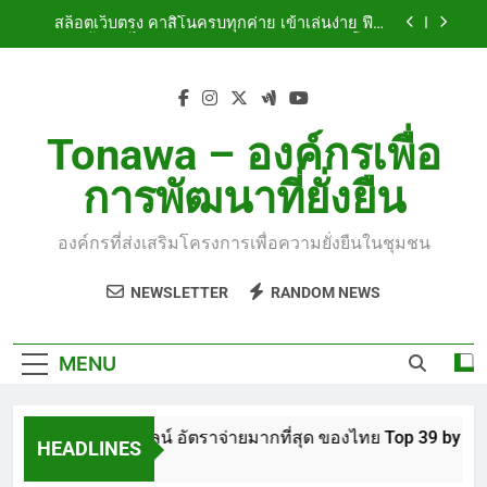
Skip
คุ้มค่าการเดิมพัน ที่สุดในวงการ สล็อตเว็บตรง ของ
พนันออนไลน์ สล็อตเว็บตรง สล็อตเว็บตรง 2026
รางวัลกำลังรอ เจ้าของใหม่ Top 85 by Jayden
to
ประสบการณ์เล่นยุคใหม่ ระบบเสถียร พร้อมเกมให้
tangtem168e.com 28 กรกฎาคม 69
เลือกมากมาย เว็บแม่ Jin888.asia เครดิตฟรี Top 46
content
พนัน สล็อต888 สล็อต 2026 รวมเกมแตกง่าย ฟีเจอร์
by Bradley 27 เว็บไซต์แจกหนัก SEP 2569
เด่น และวิธีเลือกเว็บที่เหมาะกับผู้เล่น เว็บใหญ่
Jin888.asia เครดิตฟรี Top 24 by Lashonda 27 เวป
สล็อต168 หวยออนไลน์ อัตราจ่ายมากที่สุด ของไทย
ไซต์ตรง SEP 2026
Top 39 by Bell hengjing168d.com Cash back 10%
Tonawa – องค์กรเพื่อ
กล่องสุ่มเฮงเฮง รับเครดิตฟรี ไลฟ์สด สล็อต ยิงปลา
สล็อตเว็บตรง คาสิโนครบทุกค่าย เข้าเล่นง่าย ฟีลดี
กีฬา ไพ่ hengjing168 ลงทุนทั้งที่ต้อง ที่นี่เท่านั้น 13
การพัฒนาที่ยั่งยืน
ฝากมาคุ้มค่า ไม่กินมาม่าแน่นอน ฝาก-ถอน อัตโนมัติ
ก.ย. 2026
คุ้มค่าการเดิมพัน ที่สุดในวงการ สล็อตเว็บตรง ของ
พนันออนไลน์ สล็อตเว็บตรง สล็อตเว็บตรง 2026
รางวัลกำลังรอ เจ้าของใหม่ Top 85 by Jayden
ประสบการณ์เล่นยุคใหม่ ระบบเสถียร พร้อมเกมให้
tangtem168e.com 28 กรกฎาคม 69
องค์กรที่ส่งเสริมโครงการเพื่อความยั่งยืนในชุมชน
เลือกมากมาย เว็บแม่ Jin888.asia เครดิตฟรี Top 46
พนัน สล็อต888 สล็อต 2026 รวมเกมแตกง่าย ฟีเจอร์
by Bradley 27 เว็บไซต์แจกหนัก SEP 2569
เด่น และวิธีเลือกเว็บที่เหมาะกับผู้เล่น เว็บใหญ่
NEWSLETTER
RANDOM NEWS
Jin888.asia เครดิตฟรี Top 24 by Lashonda 27 เวป
ไซต์ตรง SEP 2026
MENU
HEADLINES
าห์ Ago