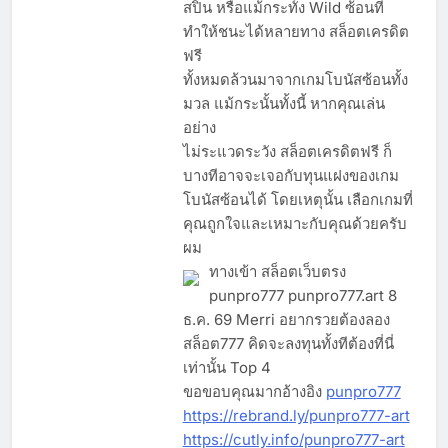
สปิน หรือแม้กระทั้ง Wild ซ้อนที่
ทำให้ชนะได้หลายทาง สล็อตเครดิต
ฟรี
ทั้งหมดล้วนมาจากเกมโบนัสซ้อนทั้ง
มวล แม้กระนั้นทั้งนี้ หากคุณเล่น
อย่าง
ไม่ระแวดระวัง สล็อตเครดิตฟรี ก็
บางทีอาจจะเจอกับทุนแฝงของเกม
โบนัสซ้อนได้ โดยเหตุนั้น เลือกเกมที่
คุณถูกใจและเหมาะกับคุณด้วยครับ
ผม
ทางเข้า สล็อตเว็บตรง
punpro777 punpro777.art 8
ธ.ค. 69 Merri อยากรวยต้องลอง
สล็อต777 คิดจะลงทุนทั้งทีต้องที่นี่
เท่านั้น Top 4
ขอขอบคุณมากอ้างอิง
punpro777
https://rebrand.ly/punpro777-art
https://cutly.info/punpro777-art