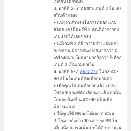
เปลี่ยนโดยทันที
3. นาทีที่ 3-5: ทดสอบเกมที่ 2 ใน 30
สปินด้วย BB
• แน่ๆว่า สำหรับในการทดลองเกม
สล็อตเเครดิตฟรีที่ 2 คุณก็ทำราวกับ
เกมแรกได้เลยขอรับ
• แม้เกมที่ 2 ดียิ่งกว่าอย่างแจ่มแจ้ง
อย่างเช่น มีการชนะบ่อยมากกว่า มี
เครื่องหมายโผล่มามากยิ่งกว่า ก็เลือก
เกมที่ 2 เป็นเกมทำเงิน
4. นาทีที่ 5-7:
สล็อต777
โฟกัส 40-
60 สปินในเกมที่คัดเลือกมาแล้ว
• เมื่อคุณได้เกมที่อยากแล้ว เราจะ
โฟกัสกับเกมที่คัดเลือกมาแล้วเท่านั้น
โดยจะเริ่มสปิน 40-60 สปินเพื่อ
พิจารณาผล
• ให้คุณใช้ BB ต่อได้เลย ถ้ามีผล
กำไรมากยิ่งกว่า 10 เท่าของ BB ใน
เดี๋ยวนี้สามารถเพิ่มเบทได้อีกบางส่วน