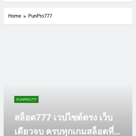
u69 สมัคร 30 March 2026 macau69 สมัคร เว็บตรงสายทำกำไร แตกไ
น Ago
Home
PunPro777
น Ago
ต168 Hengjing168.tv 6 สิงหาคม 2025 hengjing168 เว็บตรง ไม่ผ่
go
าห์ Ago
u69 สมัคร 30 March 2026 macau69 สมัคร เว็บตรงสายทำกำไร แตกไ
น Ago
น Ago
ต168 Hengjing168.tv 6 สิงหาคม 2025 hengjing168 เว็บตรง ไม่ผ่
PUNPRO777
go
สล็อต777 เวปไซต์ตรง เว็บ
เดียวจบ ครบทุกเกมสล็อตที่