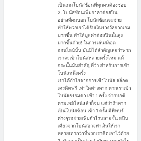
เป็นเกมโบนัสซ้อนที่ทุกคนต้องชอบ
2. โบนัสซ้อนเพิ่มราคาต่อสปิน
อย่างที่ผมบอก โบนัสซ้อนจะช่วย
ทำให้พวกเราได้รับเงินรางวัลจากเกม
มากขึ้น ทำให้มูลค่าต่อสปินนั้นสูง
มากขึ้นด้วย! ในการเล่นสล็อต
ออนไลน์นั้น มันมิได้สำคัญเลยว่าพวก
เราจะเข้าโบนัสหลายครั้งไหม แม้
กระนั้นมันสำคัญที่ว่า สำหรับการเข้า
โบนัสหนึ่งครั้ง
เราได้กำไรจากการเข้าโบนัส สล็อต
เครดิตฟรี เท่าใดต่างหาก หากเราเข้า
โบนัสธรรมดา เข้า 1 ครั้ง จ่ายปกติ
ตามเพย์ไลน์แล้วก็จบ แต่ว่าถ้าหาก
เป็นโบนัสซ้อน เข้า 1 ครั้ง มีฟีพบร์
ต่างๆรอช่วยเพิ่มกำไรหลายชั้น สปิน
เดียวจากโบนัสอาจทำเงินให้เรา
หลายเท่ากว่าที่พวกเราคิดเอาไว้ด้วย
3. ตัวคูณเป็นส่วนสำคัญของผลกำไร