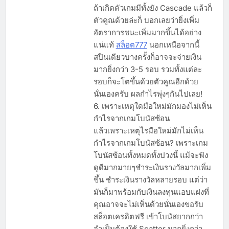
ถ้าเกิดตัวเกมมีทั้งยัง Cascade แล้วก็
ตัวคูณด้วยล่ะก็ บอกเลยว่ายิ่งเพิ่ม
อัตราการชนะเพิ่มมากขึ้นได้อย่าง
แน่แท้
สล็อต777
นอกเหนือจากนี้
สปินเดียวบางครั้งก็อาจจะจ่ายเงิน
มากยิ่งกว่า 3-5 รอบ รวมทั้งแต่ละ
รอบก็จะโตขึ้นด้วยตัวคูณอีกด้วย
นั่นเองครับ ผลกำไรพุ่งๆกันไปเลย!
6. เพราะเหตุใดมือใหม่มักมองไม่เห็น
กำไรจากเกมโบนัสซ้อน
แล้วเพราะเหตุไรมือใหม่มักไม่เห็น
กำไรจากเกมโบนัสซ้อน? เพราะเกม
โบนัสซ้อนทั้งหมดทั้งปวงนี้ แม้จะฟัง
ดูดีมากมายๆชำระเงินรางวัลมากเพิ่ม
ขึ้น ชำระเงินรางวัลหลายรอบ แต่ว่า
มันก็มาพร้อมกับเงินลงทุนแอบแฝงที่
คุณอาจจะไม่เห็นด้วยนั่นเองขอรับ
สล็อตเครดิตฟรี เข้าโบนัสยากกว่า
จำเป็นต้องใช้ Scatter มากยิ่งกว่า