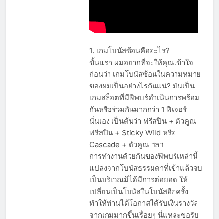
1. เกมโบนัสซ้อนคืออะไร?
ขั้นแรก ผมอยากที่จะให้คุณเข้าใจ
ก่อนว่า เกมโบนัสซ้อนในความหมาย
ของผมเป็นอย่างไรกันแน่? มันเป็น
เกมสล็อตที่มีฟีพบร์ดำเนินการพร้อม
กันหรือร่วมกันมากกว่า 1 ฟีเจอร์
นั่นเอง เป็นต้นว่า ฟรีสปิน + ตัวคูณ,
ฟรีสปิน + Sticky Wild หรือ
Cascade + ตัวคูณ ฯลฯ
การทำงานด้วยกันของฟีพบร์เหล่านี้
แปลงจากโบนัสธรรมดาที่เข้าแล้วจบ
เป็นบริเวณมิได้มีการต่อยอด ให้
เปลี่ยนเป็นโบนัสในโบนัสอีกครั้ง
ทำให้ท่านได้โอกาสได้รับเงินรางวัล
จากเกมมากขึ้นเรื่อยๆ นี่แหละขอรับ