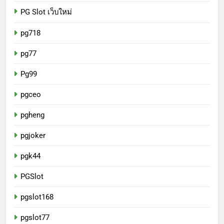
PG Slot เว็บใหม่
pg718
pg77
Pg99
pgceo
pgheng
pgjoker
pgk44
PGSlot
pgslot168
pgslot77