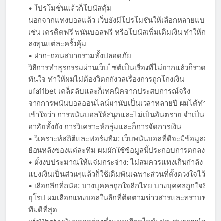
• โปรโมชั่นแล้วก็โบนัสคุ้ม
นอกจากแทงบอลแล้ว เว็บยังมีโปรโมชั่นให้เลือกหลายแบบ ดัง
เช่น เครดิตฟรี พนันบอลฟรี หรือโบนัสเพิ่มเติมเงิน ทำให้การ
ลงทุนแต่ละครั้งคุ้ม
• ฝาก-ถอนสบายรวมทั้งปลอดภัย
วิธีการทำธุรกรรมผ่านเว็บไซต์เป็นเรื่องที่ไม่ยากแล้วก็รวดเร็ว
ทันใจ ทำให้ผมไม่ต้องวิตกกังวลเรื่องการถูกโกงเงิน
ufa11bet เคล็ดลับและก็เทคนิคจากประสบการณ์จริง
จากการพนันบอลออนไลน์มานับเป็นเวลาหลายปี ผมได้ทำควา
เข้าใจว่า การพนันบอลให้สนุกและไม่เป็นอันตราย จำเป็นต้อง
อาศัยทั้งยัง การวิเคราะห์กลุ่มและก็การจัดการเงิน
• วิเคราะห์สถิติและฟอร์มทีม: เว็บพนันบอลที่ดีจะมีข้อมูลสถิติ
ย้อนหลังของแต่ละทีม ผมมักใช้ข้อมูลนี้ประกอบการตกลงใจ
• ตั้งงบประมาณให้แจ่มกระจ่าง: ไม่สมควรแทงเกินกำลัง ผมมั
แบ่งเงินเป็นส่วนๆแล้วก็ใช้เดิมพันเฉพาะส่วนที่ตั้งดวงใจไว้
• เลือกลีกที่ถนัด: บางบุคคลถูกใจลีกไทย บางบุคคลถูกใจลีก
ยุโรป ผมเลือกแทงบอลในลีกที่ติดตามข่าวสารและทราบฟอร์ม
ทีมดีที่สุด