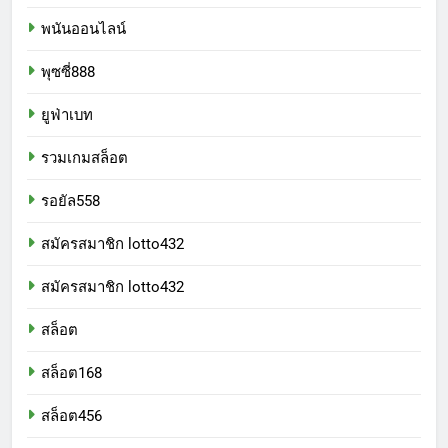
พนันออนไลน์
พุซซี่888
ยูฟ่าเบท
รวมเกมสล็อต
รอยัล558
สมัครสมาชิก lotto432
สมัครสมาชิก lotto432
สล็อต
สล็อต168
สล็อต456