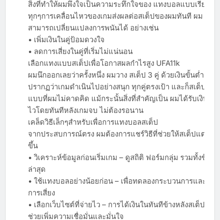
สิ่งที่ทำให้ผมพึงใจเป็นความระทึกใจของ แทงบอลแบบเรียลไท
ทุกๆการเคลื่อนไหวของเกมส่งผลต่อสเต็ปของผมทันที ผม
สามารถเปลี่ยนแปลงการพนันได้ อย่างเช่น
• เพิ่มเงินในคู่ป้อมดวงใจ
• ลดการเสี่ยงในคู่ที่เริ่มไม่แน่นอน
เลือกแทงแบบสเต็ปเพื่อโอกาสผลกำไรสูง UFA11k
ผมนึกออกเลยว่าครั้งหนึ่ง ผมวาง สเต็ป 3 คู่ ด้วยเงินขั้นต่ำ ผล
ปรากฏว่าเกมดำเนินไปอย่างสนุก ทุกคู่ตรงเป้า และก็สเต็ปแตก
แบบที่ผมไม่คาดคิด แม้กระนั้นสิ่งที่สำคัญเป็น ผมได้รับเงิน จ่า
ไวโดยทันทีหลังเกมจบ ไม่ต้องรอนาน
เคล็ดวิธีเล็กๆสำหรับเพื่อการแทงบอลสเต็ป
จากประสบการณ์ตรง ผมต้องการแชร์วิธีที่ช่วยให้สเต็ปแตกง่า
ขึ้น
• วิเคราะห์ข้อมูลก่อนเริ่มเกม – ดูสถิติ ฟอร์มกลุ่ม รวมทั้งข้อมูล
ล่าสุด
• ใช้แทงบอลอย่างน้อยก่อน – เพื่อทดลองกระบวนการและลด
การเสี่ยง
• เลือกเว็บไซต์ที่จ่ายไว – การได้เงินในทันทีข้างหลังสเต็ปแตก
ช่วยเพิ่มความเชื่อมั่นและมั่นใจ