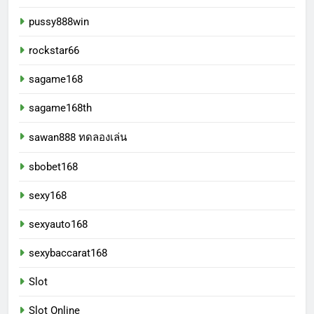
pussy888win
rockstar66
sagame168
sagame168th
sawan888 ทดลองเล่น
sbobet168
sexy168
sexyauto168
sexybaccarat168
Slot
Slot Online