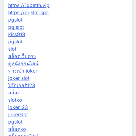
https://1xbetth.vip
https://pgslot.spa
pgslot
pg slot
kiss918
pgslot
slot
สล็อตเว็บตรง
ดูหนังออนไลน์
ทางเข้า joker
joker slot
โจ๊กเกอร์123
สล็อต
slotxo
joker123
jokerslot
pgslot
สล็อตxo