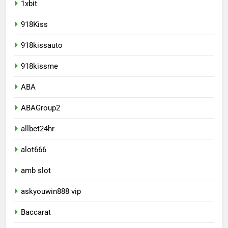
1xbit
918Kiss
918kissauto
918kissme
ABA
ABAGroup2
allbet24hr
alot666
amb slot
askyouwin888 vip
Baccarat