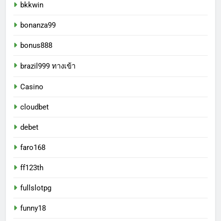
bkkwin
bonanza99
bonus888
brazil999 ทางเข้า
Casino
cloudbet
debet
faro168
ff123th
fullslotpg
funny18