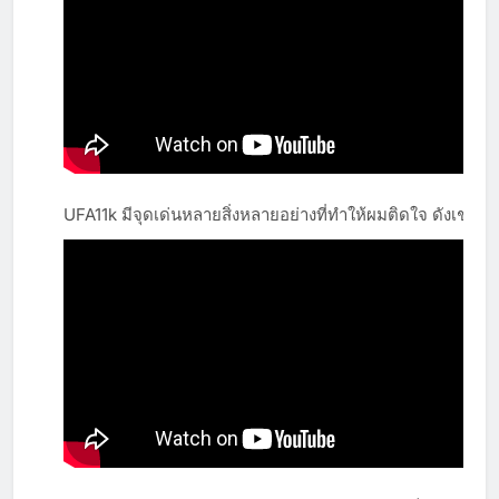
UFA11k มีจุดเด่นหลายสิ่งหลายอย่างที่ทำให้ผมติดใจ ดังเช่น