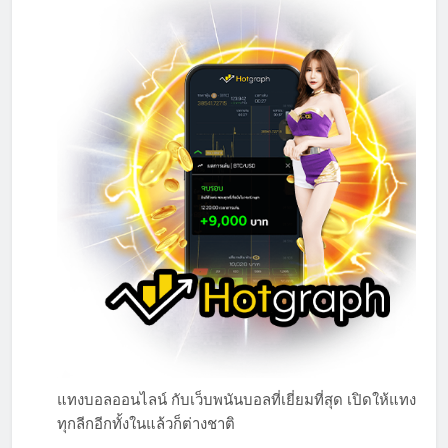
แทงบอลออนไลน์ กับเว็บพนันบอลที่เยี่ยมที่สุด เปิดให้แทงบอล
ทุกลีกอีกทั้งในแล้วก็ต่างชาติ