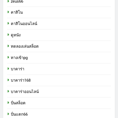
zeus66
คาสิโน
คาสิโนออนไลน์
ดูหนัง
ทดลองเล่นสล็อต
ทางเข้าpg
บาคาร่า
บาคาร่า168
บาคาร่าออนไลน์
ปั่นสล็อต
ปั่นแตก66