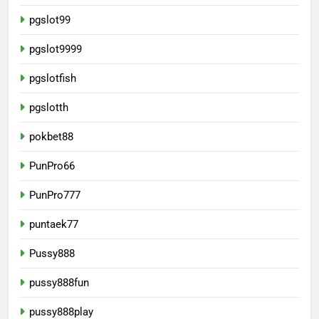
pgslot99
pgslot9999
pgslotfish
pgslotth
pokbet88
PunPro66
PunPro777
puntaek77
Pussy888
pussy888fun
pussy888play