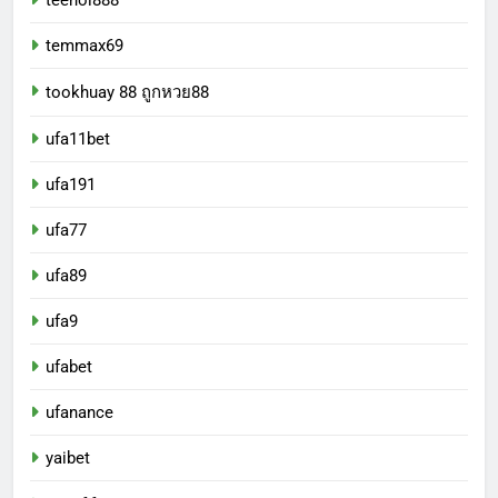
temmax69
tookhuay 88 ถูกหวย88
ufa11bet
ufa191
ufa77
ufa89
ufa9
ufabet
ufanance
yaibet