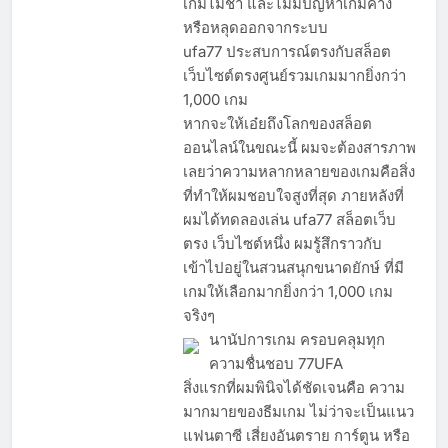
เกมไม่ช้า และไม่มีปัญหาเกมค้าง
หรือหลุดออกจากระบบ
ufa77 ประสบการณ์ตรงกับสล็อต
เว็บไซต์ตรงศูนย์รวมเกมมากยิ่งกว่า
1,000 เกม
หากจะให้เอ๋ยถึงโลกของสล็อต
ออนไลน์ในขณะนี้ ผมจะต้องสารภาพ
เลยว่าความหลากหลายของเกมคือสิ่ง
ที่ทำให้ผมชอบใจสูงที่สุด ภายหลังที่
ผมได้ทดลองเล่น ufa77 สล็อตเว็บ
ตรง เว็บไซต์หนึ่ง ผมรู้สึกราวกับ
เข้าไปอยู่ในสวนสนุกขนาดยักษ์ ที่มี
เกมให้เลือกมากยิ่งกว่า 1,000 เกม
จริงๆ
นานัปการเกม ครอบคลุมทุก
ความชื่นชอบ 77UFA
สิ่งแรกที่ผมพินิจได้ชัดเจนคือ ความ
มากมายของธีมเกม ไม่ว่าจะเป็นแนว
แฟนตาซี เสี่ยงอันตราย การ์ตูน หรือ