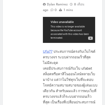
Dylan Ramirez
8 เดือน
ago
0
1 mins
Ufa77
ประสบการณ์ตรงกับเว็บไซต์
ครบวงจร ระบบฝากถอนเร็วที่สุด
ไม่มีสะดุด
เคยมีประสบการณ์กับเว็บ ufabet
สล็อตหรือคาสิโนออนไลน์หลายเว็บ
มาบ้าง แต่ว่าไม่ใช่ทุกเว็บที่จะตอบ
โจทย์ความสบายสบายของผู้เล่นแบบ
เดียวกัน สำหรับผมแล้ว การพบเว็บที่
ครบวงจรแล้วก็ระบบฝากถอนเร็ว
ที่สุด เป็นเรื่องที่เปลี่ยนประสบการณ์