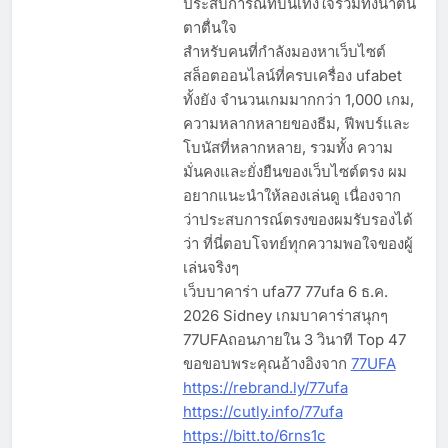
ประสบการณ์ที่บันเทิงใจรวมทั้งน่าตื่น
ตาตื่นใจ
สำหรับคนที่กำลังมองหาเว็บไซต์
สล็อตออนไลน์ที่ครบเครื่อง ufabet
ทั้งยัง จำนวนเกมมากกว่า 1,000 เกม,
ความหลากหลายของธีม, ฟีพบร์และ
โบนัสที่หลากหลาย, รวมทั้ง ความ
มั่นคงและยั่งยืนของเว็บไซต์ตรง ผม
อยากแนะนำให้ลองเล่นดู เนื่องจาก
ว่าประสบการณ์ตรงของผมรับรองได้
ว่า ที่นี่ตอบโจทย์ทุกความพอใจของผู้
เล่นจริงๆ
เว็บบาคาร่า ufa77 77ufa 6 ธ.ค.
2026 Sidney เกมบาคาร่าสนุกๆ
77UFAถอนภายใน 3 วินาที Top 47
ขอขอบพระคุณอ้างอิงจาก
77UFA
https://rebrand.ly/77ufa
https://cutly.info/77ufa
https://bitt.to/6rns1c