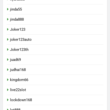
jinda55
jinda888
Joker123
joker123auto
Joker123th
juad69
judhai168
kingdom66
live22slot
lockdown168