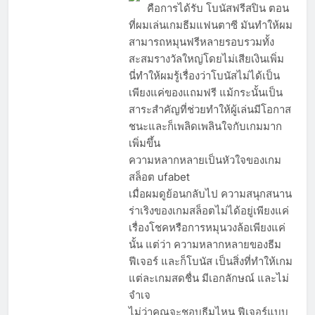
คือการได้รับ โบนัสฟรีสปิน ตอน
ที่ผมเล่นเกมธีมแฟนตาซี มันทำให้ผม
สามารถหมุนฟรีหลายรอบรวมทั้ง
สะสมรางวัลใหญ่โดยไม่เสียเงินเพิ่ม
นี่ทำให้ผมรู้เรื่องว่าโบนัสไม่ได้เป็น
เพียงแค่ของแถมฟรี แม้กระนั้นเป็น
สาระสำคัญที่ช่วยทำให้ผู้เล่นมีโอกาส
ชนะและก็เพลิดเพลินใจกับเกมมาก
เพิ่มขึ้น
ความหลากหลายเป็นหัวใจของเกม
สล็อต ufabet
เมื่อผมดูย้อนกลับไป ความสนุกสนาน
ร่าเริงของเกมสล็อตไม่ได้อยู่เพียงแค่
เรื่องโชคหรือการหมุนวงล้อเพียงแค่
นั้น แต่ว่า ความหลากหลายของธีม
ฟีเจอร์ และก็โบนัส เป็นสิ่งที่ทำให้เกม
แต่ละเกมสดชื่น มีเอกลักษณ์ และไม่
จำเจ
ไม่ว่าคุณจะชอบธีมไหน ฟีเจอร์แบบ