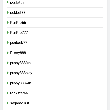
pgslotth
pokbet88
PunPro66
PunPro777
puntaek77
Pussy888
pussy888fun
pussy888play
pussy888win
rockstar66
sagame168