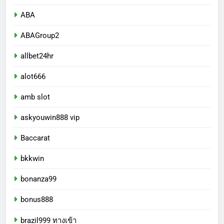
ABA
ABAGroup2
allbet24hr
alot666
amb slot
askyouwin888 vip
Baccarat
bkkwin
bonanza99
bonus888
brazil999 ทางเข้า