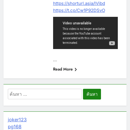
https://shorturl.asia/lVibd
https://t.co/Cw1P92DSvO
…
Read More
ค้นหา
สำหรับ:
joker123
pg168