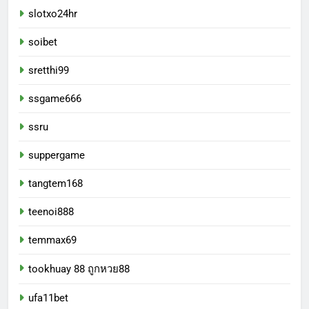
slotxo24hr
soibet
sretthi99
ssgame666
ssru
suppergame
tangtem168
teenoi888
temmax69
tookhuay 88 ถูกหวย88
ufa11bet