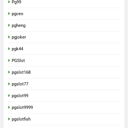
Pg99
pgceo
pgheng
pgjoker
pgk44
PGSlot
pgslot168
pgslot77
pgslot99
pgslot9999
pgslotfish