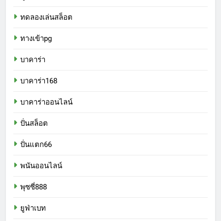
ทดลองเล่นสล็อต
ทางเข้าpg
บาคาร่า
บาคาร่า168
บาคาร่าออนไลน์
ปั่นสล็อต
ปั่นแตก66
พนันออนไลน์
พุซซี่888
ยูฟ่าเบท