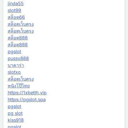
jinda55
slot99
สล็อต66
สล็อตเว็บตรง
สล็อตเว็บตรง
สล็อต888
สล็อต888
pgslot
pussy888
บาคาร่า
slotxo
สล็อตเว็บตรง
หนังโป๊ไทย
https://1xbetth.vip
https://pgslot.spa
pgslot
pg slot
kiss918
pgslot