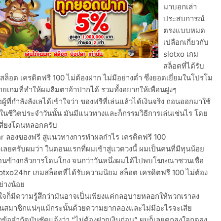
มาบอกเล่า
ประสบการณ์
ตรงแบบหมด
เปลือกเกี่ยวกับ
slotxo เกม
สล็อตที่ได้รับ
ล็อต เครดิตฟรี 100 ไม่ต้องฝาก ไม่มีอย่างต่ำ ซึ่งยอดเยี่ยมในโปรโม
่ายเกมที่ทำให้ผมลืมตาอ้าปากได้ รวมทั้งอยากให้เพื่อนฝูงๆ
ผู้ที่กำลังลังเลได้เข้าใจว่า ของฟรีที่เล่นแล้วได้เงินจริง ถอนออกมาใช้
งในชีวิตประจำวันนั้น มันมีแนวทางและก็กรรมวิธีการเล่นเช่นไร โดย
เสี่ยงโดนหลอกครับ
r ลองของฟรี สู่แนวทางการทำผลกำไร เครดิตฟรี 100
เลยครับผมว่า ในตอนแรกที่ผมเข้าสู่แวดวงนี้ ผมเป็นคนที่มีทุนน้อย
นข้างกลัวการโดนโกง จนกว่าวันหนึ่งผมได้ไปพบโฆษณาชวนเชื่อ
slotxo24hr เกมสล็อตที่ได้รับความนิยม สล็อต เครดิตฟรี 100 ไม่ต้อง
ย่างน้อย
จก็มีความรู้สึกว่ามันอาจเป็นเพียงแค่กลอุบายหลอกให้พวกเราลง
็นสมาชิกแน่ๆแม้กระนั้นด้วยความยากลองและไม่มีอะไรจะเสีย
่าข้อจำกัดมันชัดแจ้งว่า “ไม่ต้องฝากเงินก่อน” ผมก็เลยตกลงใจกดลง