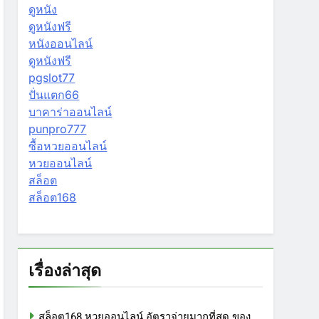
ดูหนัง
ดูหนังฟรี
หนังออนไลน์
ดูหนังฟรี
pgslot77
ปั่นแตก66
บาคาร่าออนไลน์
punpro777
ซื้อหวยออนไลน์
หวยออนไลน์
สล็อต
สล็อต168
เรื่องล่าสุด
สล็อต168 หวยออนไลน์ อัตราจ่ายมากที่สุด ของ