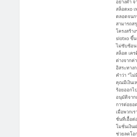
อย่างต่ำ จ
สล็อตxo เพ
ตลอดจนกระ
สามารถสรุ
โครงสร้าง
slotxo ขึ้
ไม่ซับซ้อน
สล็อต เคร
ต่างจากค่
อิสระทางกา
คำว่า “ไม่
คุณมีเงินเ
ร้อยออกไป
อนุมัติจาก
การต่อยอดท
เมื่อพวกเ
ชั่นที่เอื
โมชั่นเงิน
ช่วยลดโอก