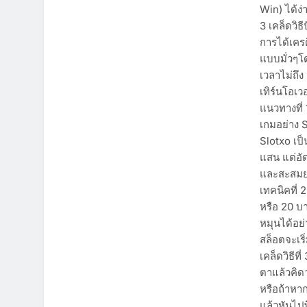
Win) ได้ง่า
3 เคล็ดวิธ
การได้เครด
แบบมั่วๆโ
เวลาไม่ถึง
เทิร์นโอเว
แนวทางที่ 
เกมอย่าง 
Slotxo เป็
แสน แต่อั
และสะสมยอ
เทคนิคที่ 
หรือ 20 บา
หมุนได้อย่
สล็อตจะเร
เคล็ดวิธีที่
ตาแล้วคิดว
หรือถ้าหาก
แล้วหันไปพ