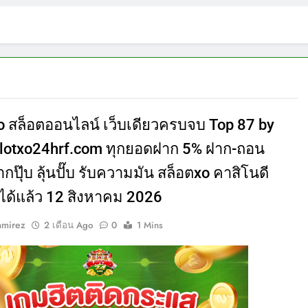
ีจัดพอร์ตแบบคนมีวินัย December 2025
Pgslot 17 November 
9 เดือน Ago
ต เว็บตรง ไม่มีขั้นต่ำแจกเครดิตฟรี 1,000 บาท Pgslot มี 1 บาทก็เล
ล็อตเว็บตรง สล็อตเว็บตรง 2026 ประสบการณ์เล่นยุคใหม่ ระบบเสถ
o สล็อตออนไลน์ เว็บเดียวครบจบ Top 87 by
ูส รวมเกมคาสิโนออนไลน์ ที่ดีที่สุด เว็บสล็อต สมัครปุ๊บ พร้อม
lotxo24hrf.com ทุกยอดฝาก 5% ฝาก-ถอน
ีจัดพอร์ตแบบคนมีวินัย December 2025
Pgslot 17 November 
กปุ๊บ ลุ้นปั๊บ รับความมัน สล็อตxo คาสิโนดี
9 เดือน Ago
ม่ได้แล้ว 12 สิงหาคม 2026
ต เว็บตรง ไม่มีขั้นต่ำแจกเครดิตฟรี 1,000 บาท Pgslot มี 1 บาทก็เล
amirez
2 เดือน Ago
0
1 Mins