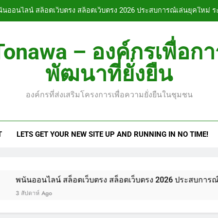
ันออนไลน์ สล็อตเว็บตรง สล็อตเว็บตรง 2026 ประสบการณ์เล่นยุคใหม่ ร
แม่ Jin888.asia เครดิตฟรี Top 46 
พนัน สล็อต888 สล็อต 2026 รวมเกมแตกง่าย ฟีเจอร์เด่น และวิธีเลือกเว็
เครดิตฟรี Top 
Tonawa – องค์กรเพื่อกา
สล็อต168 หวยออนไลน์ อัตราจ่ายมากที่สุด ของไทย Top 39 by Bell hen
พัฒนาที่ยั่งยืน
สล็อตเว็บตรง คาสิโนครบทุกค่าย เข้าเล่นง่าย ฟีลดี ฝากมาคุ้มค่า ไม่กินม
เดิมพัน ที่สุดในวงการ สล็อตเว็บตรง ของรางวัลกำลังรอ เจ้าของให
องค์กรที่ส่งเสริมโครงการเพื่อความยั่งยืนในชุมชน
ันออนไลน์ สล็อตเว็บตรง สล็อตเว็บตรง 2026 ประสบการณ์เล่นยุคใหม่ ร
แม่ Jin888.asia เครดิตฟรี Top 46 
พนัน สล็อต888 สล็อต 2026 รวมเกมแตกง่าย ฟีเจอร์เด่น และวิธีเลือกเว็
เครดิตฟรี Top 
T
LETS GET YOUR NEW SITE UP AND RUNNING IN NO TIME!
ล็อตเว็บตรง สล็อตเว็บตรง 2026 ประสบการณ์เล่นยุคใหม่ ระบบเสถ
ูส รวมเกมคาสิโนออนไลน์ ที่ดีที่สุด เว็บสล็อต สมัครปุ๊บ พร้อม