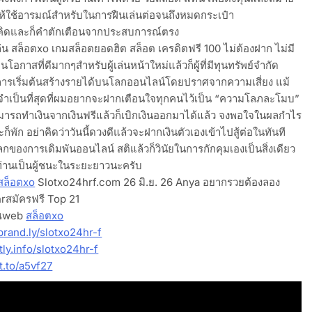
ให้ใช้อารมณ์สำหรับในการฝืนเล่นต่อจนถึงหมดกระเป๋า
ิดและก็คำตักเตือนจากประสบการณ์ตรง
่น สล็อตxo เกมสล็อตยอดฮิต สล็อต เครดิตฟรี 100 ไม่ต้องฝาก ไม่มี
็นโอกาสที่ดีมากๆสำหรับผู้เล่นหน้าใหม่แล้วก็ผู้ที่มีทุนทรัพย์จำกัด
ารเริ่มต้นสร้างรายได้บนโลกออนไลน์โดยปราศจากความเสี่ยง แม้
ิ่งจำเป็นที่สุดที่ผมอยากจะฝากเตือนใจทุกคนไว้เป็น “ความโลภละโมบ”
ามารถทำเงินจากเงินฟรีแล้วก็เบิกเงินออกมาได้แล้ว จงพอใจในผลกำไร
ะก็พัก อย่าคิดว่าวันนี้ดวงดีแล้วจะฝากเงินตัวเองเข้าไปสู้ต่อในทันที
ของการเดิมพันออนไลน์ สติแล้วก็วินัยในการกักคุมเองเป็นสิ่งเดียว
้ท่านเป็นผู้ชนะในระยะยาวนะครับ
สล็อตxo
Slotxo24hrf.com 26 มิ.ย. 26 Anya อยากรวยต้องลอง
rสมัครฟรี Top 21
ณweb
สล็อตxo
ebrand.ly/slotxo24hr-f
tly.info/slotxo24hr-f
tt.to/a5vf27