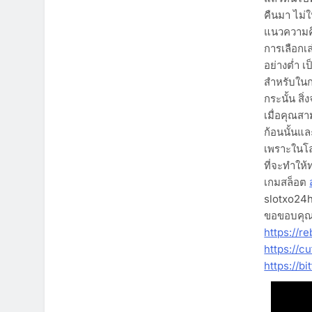
คืนมา ไม่
แนวความค
การเลือกเล
อย่างต่ำ เป
สำหรับในก
กระนั้น ส
เมื่อคุณส
ก้อนนั้นแล
เพราะในโลก
ที่จะทำให
เกมสล็อต
slotxo24h
ขอขอบคุ
https://r
https://cu
https://bi