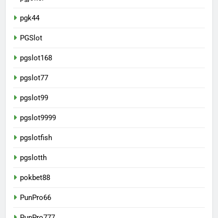
pgk44
PGSlot
pgslot168
pgslot77
pgslot99
pgslot9999
pgslotfish
pgslotth
pokbet88
PunPro66
PunPro777