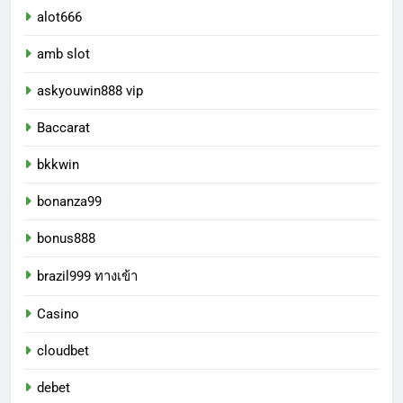
alot666
amb slot
askyouwin888 vip
Baccarat
bkkwin
bonanza99
bonus888
brazil999 ทางเข้า
Casino
cloudbet
debet