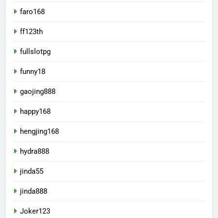
faro168
ff123th
fullslotpg
funny18
gaojing888
happy168
hengjing168
hydra888
jinda55
jinda888
Joker123