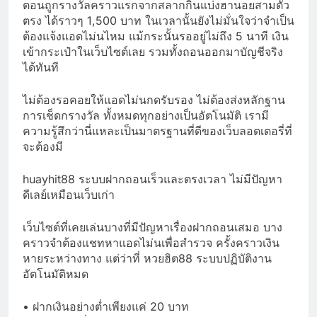
ตอนถูกรางวัลคราวแรกจากสลากกินแบ่งฮานอยสามตัว
ตรง ได้ราวๆ 1,500 บาท ในเวลานั้นยังไม่มั่นใจว่าจำเป็น
ต้องแจ้งแอดไม่นไหม แม้กระนั้นรออยู่ไม่ถึง 5 นาที เงิน
เข้ากระเป๋าในเว็บไซต์เลย รวมทั้งถอนออกมาบัญชีจริง
ได้ทันที
ไม่ต้องรอคอยให้แอดไม่นกดรับรอง ไม่ต้องส่งหลักฐาน
การเช็ดกรางวัล ทั้งหมดทุกอย่างเป็นอัตโนมัติ เรามี
ความรู้สึกว่านี่แหละเป็นมาตรฐานที่ดีของเว็บลอตเตอรี่ที่
จะต้องมี
huayhit88 ระบบฝากถอนเร็วและตรงเวลา ไม่มีปัญหา
ดีเลย์เหมือนเว็บเก่า
เว็บไซต์ที่เคยเล่นบางที่มีปัญหาเรื่องฝากถอนเสมอ บาง
คราวจำต้องแชทหาแอดไม่นเพื่อสำรวจ ครั้งคราวเงิน
หายระหว่างทาง แต่ว่าที่ หวยฮิต88 ระบบปฏิบัติงาน
อัตโนมัติหมด
• ฝากเงินอย่างต่ำเพียงแค่ 20 บาท