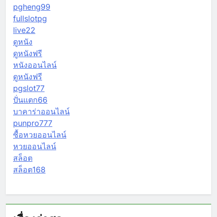
pgheng99
fullslotpg
live22
ดูหนัง
ดูหนังฟรี
หนังออนไลน์
ดูหนังฟรี
pgslot77
ปั่นแตก66
บาคาร่าออนไลน์
punpro777
ซื้อหวยออนไลน์
หวยออนไลน์
สล็อต
สล็อต168