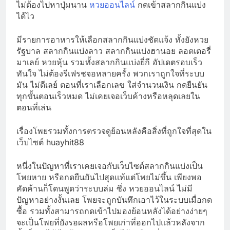
ไม่ต้องไปหาปุ่มนาน
หวยออนไลน์
กดเข้าสลากกินแบ่ง
ได้ไว
มีรายการอาหารให้เลือกสลากกินแบ่งชัดแจ้ง ทั้งยังหวย
รัฐบาล สลากกินแบ่งลาว สลากกินแบ่งฮานอย ลอตเตอรี่
มาเลย์ หวยหุ้น รวมทั้งสลากกินแบ่งยี่กี อัปเดตรอบเร็ว
ทันใจ ไม่ต้องรีเฟรชจอหลายครั้ง พวกเราถูกใจที่ระบบ
มัน ไม่ดีเลย์ ตอนที่เราเลือกเลข ใส่จำนวนเงิน กดยืนยัน
ทุกขั้นตอนเร็วหมด ไม่เคยเจอเว็บค้างหรือหลุดเลยใน
ตอนที่เล่น
เรื่องโพยรวมทั้งการตรวจดูย้อนหลังคือสิ่งที่ถูกใจที่สุดใน
เว็บไซต์ huayhit88
หนึ่งในปัญหาที่เราเคยเจอกับเว็บไซต์สลากกินแบ่งเป็น
โพยหาย หรือกดยืนยันไปสุดแท้แต่โพยไม่ขึ้น เพียงพอ
คัดค้านก็โดนพูดว่าระบบล่ม ซึ่ง หวยออนไลน์ ไม่มี
ปัญหาอย่างงั้นเลย โพยจะถูกบันทึกเอาไว้ในระบบเมื่อกด
ซื้อ รวมทั้งสามารถกดเข้าไปมองย้อนหลังได้อย่างง่ายๆ
จะเป็นโพยที่ยังรอผลหรือโพยเก่าที่ออกไปแล้วหลังจาก