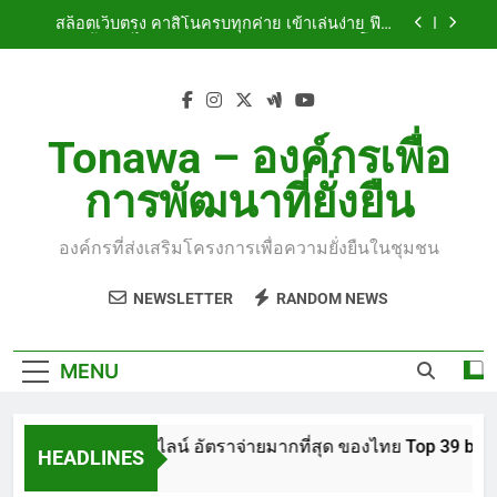
Skip
คุ้มค่าการเดิมพัน ที่สุดในวงการ สล็อตเว็บตรง ของ
พนันออนไลน์ สล็อตเว็บตรง สล็อตเว็บตรง 2026
รางวัลกำลังรอ เจ้าของใหม่ Top 85 by Jayden
to
ประสบการณ์เล่นยุคใหม่ ระบบเสถียร พร้อมเกมให้
tangtem168e.com 28 กรกฎาคม 69
เลือกมากมาย เว็บแม่ Jin888.asia เครดิตฟรี Top 46
content
พนัน สล็อต888 สล็อต 2026 รวมเกมแตกง่าย ฟีเจอร์
by Bradley 27 เว็บไซต์แจกหนัก SEP 2569
เด่น และวิธีเลือกเว็บที่เหมาะกับผู้เล่น เว็บใหญ่
Jin888.asia เครดิตฟรี Top 24 by Lashonda 27 เวป
สล็อต168 หวยออนไลน์ อัตราจ่ายมากที่สุด ของไทย
ไซต์ตรง SEP 2026
Top 39 by Bell hengjing168d.com Cash back 10%
Tonawa – องค์กรเพื่อ
กล่องสุ่มเฮงเฮง รับเครดิตฟรี ไลฟ์สด สล็อต ยิงปลา
สล็อตเว็บตรง คาสิโนครบทุกค่าย เข้าเล่นง่าย ฟีลดี
กีฬา ไพ่ hengjing168 ลงทุนทั้งที่ต้อง ที่นี่เท่านั้น 13
การพัฒนาที่ยั่งยืน
ฝากมาคุ้มค่า ไม่กินมาม่าแน่นอน ฝาก-ถอน อัตโนมัติ
ก.ย. 2026
คุ้มค่าการเดิมพัน ที่สุดในวงการ สล็อตเว็บตรง ของ
พนันออนไลน์ สล็อตเว็บตรง สล็อตเว็บตรง 2026
รางวัลกำลังรอ เจ้าของใหม่ Top 85 by Jayden
ประสบการณ์เล่นยุคใหม่ ระบบเสถียร พร้อมเกมให้
tangtem168e.com 28 กรกฎาคม 69
องค์กรที่ส่งเสริมโครงการเพื่อความยั่งยืนในชุมชน
เลือกมากมาย เว็บแม่ Jin888.asia เครดิตฟรี Top 46
พนัน สล็อต888 สล็อต 2026 รวมเกมแตกง่าย ฟีเจอร์
by Bradley 27 เว็บไซต์แจกหนัก SEP 2569
เด่น และวิธีเลือกเว็บที่เหมาะกับผู้เล่น เว็บใหญ่
NEWSLETTER
RANDOM NEWS
Jin888.asia เครดิตฟรี Top 24 by Lashonda 27 เวป
ไซต์ตรง SEP 2026
MENU
HEADLINES
ปดาห์ Ago