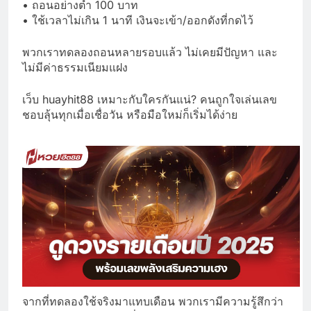
• ถอนอย่างต่ำ 100 บาท
• ใช้เวลาไม่เกิน 1 นาที เงินจะเข้า/ออกดังที่กดไว้
พวกเราทดลองถอนหลายรอบแล้ว ไม่เคยมีปัญหา และ
ไม่มีค่าธรรมเนียมแฝง
เว็บ huayhit88 เหมาะกับใครกันแน่? คนถูกใจเล่นเลข
ชอบลุ้นทุกเมื่อเชื่อวัน หรือมือใหม่ก็เริ่มได้ง่าย
จากที่ทดลองใช้จริงมาแทบเดือน พวกเรามีความรู้สึกว่า