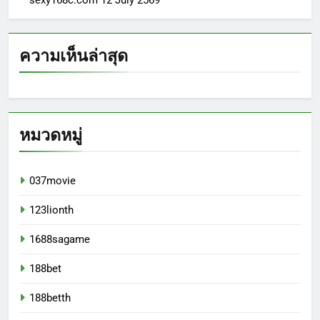
ความเห็นล่าสุด
หมวดหมู่
037movie
123lionth
1688sagame
188bet
188betth