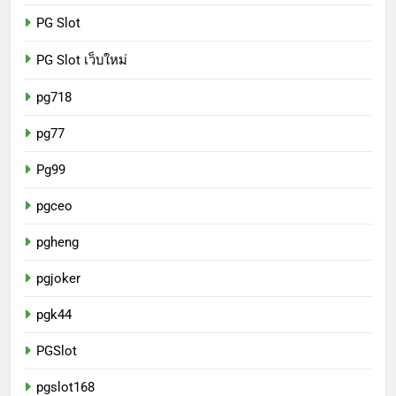
PG Slot
PG Slot เว็บใหม่
pg718
pg77
Pg99
pgceo
pgheng
pgjoker
pgk44
PGSlot
pgslot168