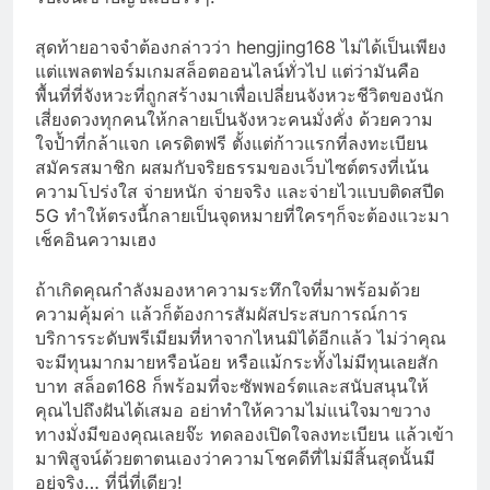
สุดท้ายอาจจำต้องกล่าวว่า hengjing168 ไม่ได้เป็นเพียง
แต่แพลตฟอร์มเกมสล็อตออนไลน์ทั่วไป แต่ว่ามันคือ
พื้นที่ที่จังหวะที่ถูกสร้างมาเพื่อเปลี่ยนจังหวะชีวิตของนัก
เสี่ยงดวงทุกคนให้กลายเป็นจังหวะคนมั่งคั่ง ด้วยความ
ใจป้ำที่กล้าแจก เครดิตฟรี ตั้งแต่ก้าวแรกที่ลงทะเบียน
สมัครสมาชิก ผสมกับจริยธรรมของเว็บไซต์ตรงที่เน้น
ความโปร่งใส จ่ายหนัก จ่ายจริง และจ่ายไวแบบติดสปีด
5G ทำให้ตรงนี้กลายเป็นจุดหมายที่ใครๆก็จะต้องแวะมา
เช็คอินความเฮง
ถ้าเกิดคุณกำลังมองหาความระทึกใจที่มาพร้อมด้วย
ความคุ้มค่า แล้วก็ต้องการสัมผัสประสบการณ์การ
บริการระดับพรีเมียมที่หาจากไหนมิได้อีกแล้ว ไม่ว่าคุณ
จะมีทุนมากมายหรือน้อย หรือแม้กระทั้งไม่มีทุนเลยสัก
บาท สล็อต168 ก็พร้อมที่จะซัพพอร์ตและสนับสนุนให้
คุณไปถึงฝันได้เสมอ อย่าทำให้ความไม่แน่ใจมาขวาง
ทางมั่งมีของคุณเลยจ๊ะ ทดลองเปิดใจลงทะเบียน แล้วเข้า
มาพิสูจน์ด้วยตาตนเองว่าความโชคดีที่ไม่มีสิ้นสุดนั้นมี
อยู่จริง… ที่นี่ที่เดียว!