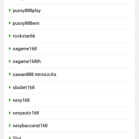
pussy888play
pussy888win
rockstar66
sagame168
sagame168th
sawan888 ทดลองเล่น
sbobet168
sexy168
sexyauto168
sexybaccarat168
Slot