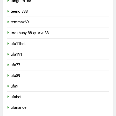
tangtem168
teenoi888
temmax69
tookhuay 88 ถูกหวย88
ufa11bet
ufa191
ufa77
ufa89
ufa9
ufabet
ufanance