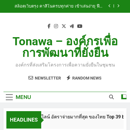
Skip
คุ้มค่าการเดิมพัน ที่สุดในวงการ สล็อตเว็บตรง ของ
พนันออนไลน์ สล็อตเว็บตรง สล็อตเว็บตรง 2026
รางวัลกำลังรอ เจ้าของใหม่ Top 85 by Jayden
to
ประสบการณ์เล่นยุคใหม่ ระบบเสถียร พร้อมเกมให้
tangtem168e.com 28 กรกฎาคม 69
เลือกมากมาย เว็บแม่ Jin888.asia เครดิตฟรี Top 46
content
พนัน สล็อต888 สล็อต 2026 รวมเกมแตกง่าย ฟีเจอร์
by Bradley 27 เว็บไซต์แจกหนัก SEP 2569
เด่น และวิธีเลือกเว็บที่เหมาะกับผู้เล่น เว็บใหญ่
Jin888.asia เครดิตฟรี Top 24 by Lashonda 27 เวป
สล็อต168 หวยออนไลน์ อัตราจ่ายมากที่สุด ของไทย
ไซต์ตรง SEP 2026
Top 39 by Bell hengjing168d.com Cash back 10%
Tonawa – องค์กรเพื่อ
กล่องสุ่มเฮงเฮง รับเครดิตฟรี ไลฟ์สด สล็อต ยิงปลา
สล็อตเว็บตรง คาสิโนครบทุกค่าย เข้าเล่นง่าย ฟีลดี
กีฬา ไพ่ hengjing168 ลงทุนทั้งที่ต้อง ที่นี่เท่านั้น 13
การพัฒนาที่ยั่งยืน
ฝากมาคุ้มค่า ไม่กินมาม่าแน่นอน ฝาก-ถอน อัตโนมัติ
ก.ย. 2026
คุ้มค่าการเดิมพัน ที่สุดในวงการ สล็อตเว็บตรง ของ
พนันออนไลน์ สล็อตเว็บตรง สล็อตเว็บตรง 2026
รางวัลกำลังรอ เจ้าของใหม่ Top 85 by Jayden
ประสบการณ์เล่นยุคใหม่ ระบบเสถียร พร้อมเกมให้
tangtem168e.com 28 กรกฎาคม 69
องค์กรที่ส่งเสริมโครงการเพื่อความยั่งยืนในชุมชน
เลือกมากมาย เว็บแม่ Jin888.asia เครดิตฟรี Top 46
พนัน สล็อต888 สล็อต 2026 รวมเกมแตกง่าย ฟีเจอร์
by Bradley 27 เว็บไซต์แจกหนัก SEP 2569
เด่น และวิธีเลือกเว็บที่เหมาะกับผู้เล่น เว็บใหญ่
NEWSLETTER
RANDOM NEWS
Jin888.asia เครดิตฟรี Top 24 by Lashonda 27 เวป
ไซต์ตรง SEP 2026
MENU
HEADLINES
ัปดาห์ Ago