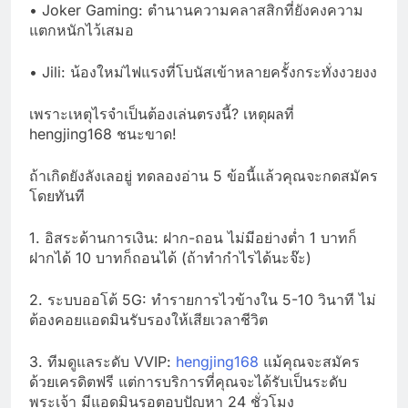
• Joker Gaming: ตำนานความคลาสสิกที่ยังคงความ
แตกหนักไว้เสมอ
• Jili: น้องใหม่ไฟแรงที่โบนัสเข้าหลายครั้งกระทั่งงวยงง
เพราะเหตุไรจำเป็นต้องเล่นตรงนี้? เหตุผลที่
hengjing168 ชนะขาด!
ถ้าเกิดยังลังเลอยู่ ทดลองอ่าน 5 ข้อนี้แล้วคุณจะกดสมัคร
โดยทันที
1. อิสระด้านการเงิน: ฝาก-ถอน ไม่มีอย่างต่ำ 1 บาทก็
ฝากได้ 10 บาทก็ถอนได้ (ถ้าทำกำไรได้นะจ๊ะ)
2. ระบบออโต้ 5G: ทำรายการไวข้างใน 5-10 วินาที ไม่
ต้องคอยแอดมินรับรองให้เสียเวลาชีวิต
3. ทีมดูแลระดับ VVIP:
hengjing168
แม้คุณจะสมัคร
ด้วยเครดิตฟรี แต่การบริการที่คุณจะได้รับเป็นระดับ
พระเจ้า มีแอดมินรอตอบปัญหา 24 ชั่วโมง