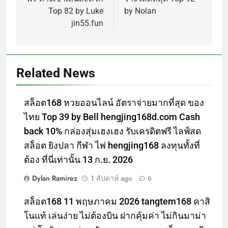
Top 82 by Luke
by Nolan
jin55.fun
Related News
สล็อต168 หวยออนไลน์ อัตราจ่ายมากที่สุด ของ
ไทย Top 39 by Bell hengjing168d.com Cash
back 10% กล่องสุ่มเฮงเฮง รับเครดิตฟรี ไลฟ์สด
สล็อต ยิงปลา กีฬา ไพ่ hengjing168 ลงทุนทั้งที่
ต้อง ที่นี่เท่านั้น 13 ก.ย. 2026
Dylan Ramirez
1 สัปดาห์ ago
0
สล็อต168 11 พฤษภาคม 2026 tangtem168 คาสิ
โนแท้ เล่นง่าย ไม่ต้องบิน ฝากคุ้มค่า ไม่กินมาม่า