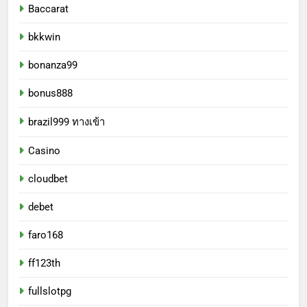
Baccarat
bkkwin
bonanza99
bonus888
brazil999 ทางเข้า
Casino
cloudbet
debet
faro168
ff123th
fullslotpg