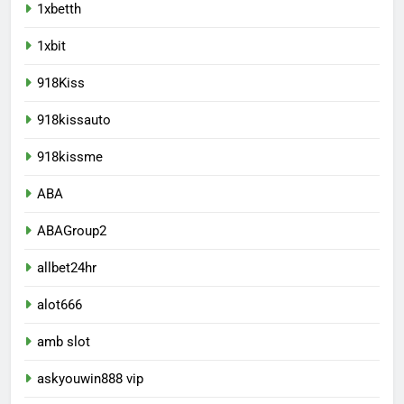
1xbetth
1xbit
918Kiss
918kissauto
918kissme
ABA
ABAGroup2
allbet24hr
alot666
amb slot
askyouwin888 vip