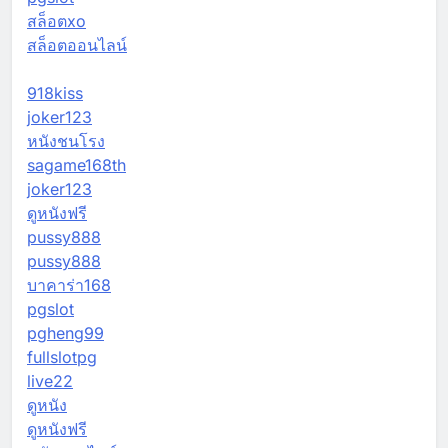
สล็อตxo
สล็อตออนไลน์
918kiss
joker123
หนังชนโรง
sagame168th
joker123
ดูหนังฟรี
pussy888
pussy888
บาคาร่า168
pgslot
pgheng99
fullslotpg
live22
ดูหนัง
ดูหนังฟรี