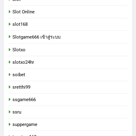
Slot Online
slot168
Slotgame666 เข้าสู่ระบบ
Slotxo
slotxo24hr
soibet
sretthi99
ssgame666
ssru
suppergame