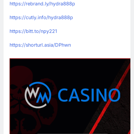
https://rebrand.ly/hydra888p
https://cutly.info/hydra888p
https://bitt.to/npy221
https://shorturl.asia/DPhwn