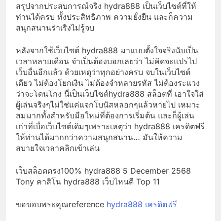
สรุปจากประสบการณ์จริง hydra888 เป็นเว็บไซต์ที่ให้
ท่านได้ครบ ทั้งประสิทธิภาพ ความยั่งยืน และก็ความ
สนุกสนานร่าเริงไม่รู้จบ
หลังจากใช้เว็บไซต์ hydra888 มาแบบตั้งใจจริงนับเป็น
เวลาหลายเดือน จำเป็นต้องบอกเลยว่า ไม่คิดจะแปรไป
เว็บอื่นอีกแล้ว ด้วยเหตุว่าทุกอย่างครบ จบในเว็บไซต์
เดียว ไม่ต้องโยกเงิน ไม่ต้องจำหลายรหัส ไม่ต้องระแวง
ว่าจะโดนโกง นี่เป็นเว็บไซต์hydra888 สล็อตที่ เอาใจใส่
ผู้เล่นจริงๆไม่ใช่แค่แจกโบนัสหลอกๆแล้วหายไป เหมาะ
สมมากทั้งสำหรับมือใหม่ที่ต้องการเริ่มต้น และก็ผู้เล่น
เก่าที่เบื่อเว็บไซต์เดิมๆเพราะเหตุว่า hydra888 เครดิตฟรี
ให้ท่านได้มากกว่าความสนุกสนาน… มันให้ความ
สบายใจเวลาคลิกเข้าเล่น
เว็บสล็อตตรง100% hydra888 5 December 2568
Tony คาสิโน hydra888 เว็บไหนดี Top 11
ขอขอบพระคุณreference
hydra888 เครดิตฟรี