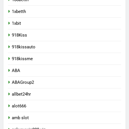
1xbetth
1xbit
918Kiss
918kissauto
918kissme
ABA
ABAGroup2
allbet24hr
alot666
amb slot