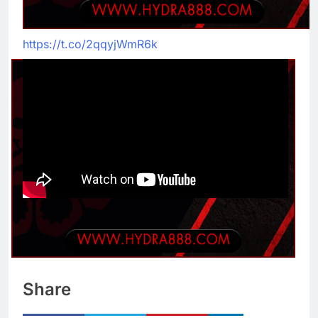
https://t.co/2qqyjWmR6k
Share