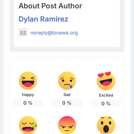
About Post Author
Dylan Ramirez
noreply@tonawa.org
Happy
Sad
Excited
0
%
0
%
0
%