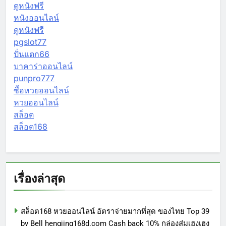
ดูหนังฟรี
หนังออนไลน์
ดูหนังฟรี
pgslot77
ปั่นแตก66
บาคาร่าออนไลน์
punpro777
ซื้อหวยออนไลน์
หวยออนไลน์
สล็อต
สล็อต168
เรื่องล่าสุด
สล็อต168 หวยออนไลน์ อัตราจ่ายมากที่สุด ของไทย Top 39
by Bell hengjing168d.com Cash back 10% กล่องสุ่มเฮงเฮง