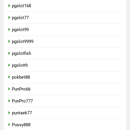
pgslot168
pgslot77
pgslot99
pgslot9999
pgslotfish
pgslotth
pokbet88
PunPro66
PunPro777
puntaek77
Pussy888