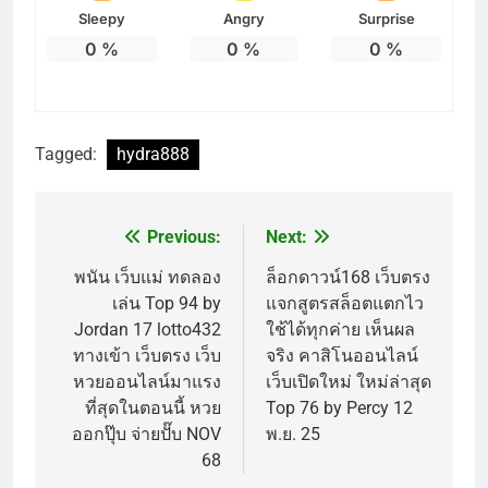
Sleepy
Angry
Surprise
0
%
0
%
0
%
Tagged:
hydra888
Previous:
Next:
แนะแนว
เรื่อง
พนัน เว็บแม่ ทดลอง
ล็อกดาวน์168 เว็บตรง
เล่น Top 94 by
แจกสูตรสล็อตแตกไว
Jordan 17 lotto432
ใช้ได้ทุกค่าย เห็นผล
ทางเข้า เว็บตรง เว็บ
จริง คาสิโนออนไลน์
หวยออนไลน์มาแรง
เว็บเปิดใหม่ ใหม่ล่าสุด
ที่สุดในตอนนี้ หวย
Top 76 by Percy 12
ออกปุ๊บ จ่ายปั๊บ NOV
พ.ย. 25
68