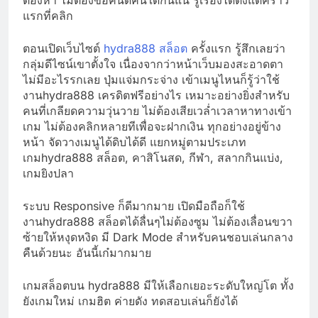
แรกที่คลิก
ตอนเปิดเว็บไซต์
hydra888 สล็อต
ครั้งแรก รู้สึกเลยว่า
กลุ่มดีไซน์เขาตั้งใจ เนื่องจากว่าหน้าเว็บมองสะอาดตา
ไม่มีอะไรรกเลย ปุ่มแจ่มกระจ่าง เข้าเมนูไหนก็รู้ว่าใช้
งานhydra888 เครดิตฟรีอย่างไร เหมาะอย่างยิ่งสำหรับ
คนที่เกลียดความวุ่นวาย ไม่ต้องเสียเวล่ำเวลาหาทางเข้า
เกม ไม่ต้องคลิกหลายทีเพื่อจะฝากเงิน ทุกอย่างอยู่ข้าง
หน้า จัดวางเมนูได้ดิบได้ดี แยกหมู่ตามประเภท
เกมhydra888 สล็อต, คาสิโนสด, กีฬา, สลากกินแบ่ง,
เกมยิงปลา
ระบบ Responsive ก็ดีมากมาย เปิดมือถือก็ใช้
งานhydra888 สล็อตได้ลื่นๆไม่ต้องซูม ไม่ต้องเลื่อนขวา
ซ้ายให้หงุดหงิด มี Dark Mode สำหรับคนชอบเล่นกลาง
คืนด้วยนะ อันนี้เก๋มากมาย
เกมสล็อตบน hydra888 มีให้เลือกเยอะระดับใหญ่โต ทั้ง
ยังเกมใหม่ เกมฮิต ค่ายดัง ทดสอบเล่นก็ยังได้