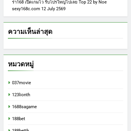
ร่า168 เปิดเกมไว รับโปรใหญ่ไปเลย Top 22 by Noe
sexy168c.com 12 July 2569
ความเห็นล่าสุด
หมวดหมู่
037movie
123lionth
1688sagame
188bet
188betth