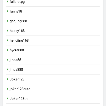
fullslotpg
funny18
gaojing888
happy168
hengjing168
hydra888
jinda55
jinda888
Joker123
joker123auto
Joker123th