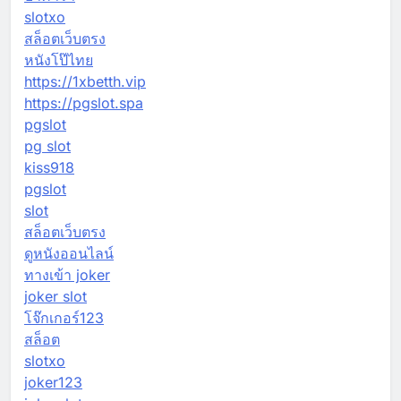
slotxo
สล็อตเว็บตรง
หนังโป๊ไทย
https://1xbetth.vip
https://pgslot.spa
pgslot
pg slot
kiss918
pgslot
slot
สล็อตเว็บตรง
ดูหนังออนไลน์
ทางเข้า joker
joker slot
โจ๊กเกอร์123
สล็อต
slotxo
joker123