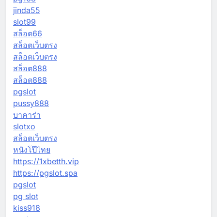
jinda55
slot99
สล็อต66
สล็อตเว็บตรง
สล็อตเว็บตรง
สล็อต888
สล็อต888
pgslot
pussy888
บาคาร่า
slotxo
สล็อตเว็บตรง
หนังโป๊ไทย
https://1xbetth.vip
https://pgslot.spa
pgslot
pg slot
kiss918