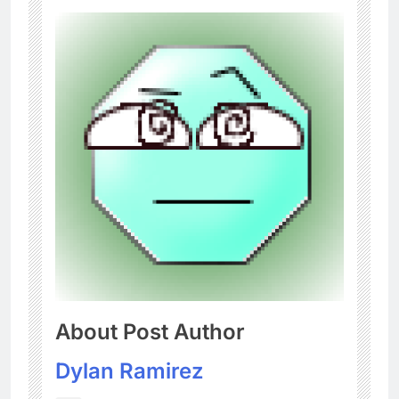
About Post Author
Dylan Ramirez