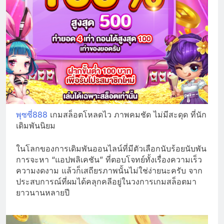
พุซซี่888
เกมสล็อตโหลดไว ภาพคมชัด ไม่มีสะดุด ที่นัก
เดิมพันนิยม
ในโลกของการเดิมพันออนไลน์ที่มีตัวเลือกนับร้อยนับพัน
การจะหา “แอปพลิเคชัน” ที่ตอบโจทย์ทั้งเรื่องความเร็ว
ความงดงาม แล้วก็เสถียรภาพนั้นไม่ใช่ง่ายนะครับ จาก
ประสบการณ์ที่ผมได้คลุกคลีอยู่ในวงการเกมสล็อตมา
ยาวนานหลายปี