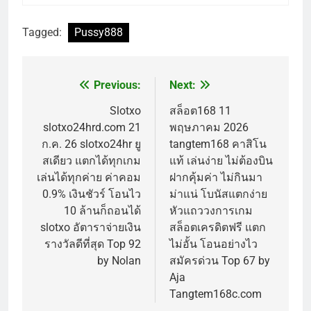
Tagged:
Pussy888
Previous:
Next:
แนะแนว
เรื่อง
Slotxo
สล็อต168 11
slotxo24hrd.com 21
พฤษภาคม 2026
ก.ค. 26 slotxo24hr ยู
tangtem168 คาสิโน
สเดียว แตกได้ทุกเกม
แท้ เล่นง่าย ไม่ต้องบิน
เล่นได้ทุกค่าย ค่าคอม
ฝากคุ้มค่า ไม่กินมา
0.9% เงินชัวร์ โอนไว
ม่าแน่ โบนัสแตกง่าย
10 ล้านก็ถอนได้
หัวแถววงการเกม
slotxo อัตาราจ่ายเงิน
สล็อตเครดิตฟรี แตก
รางวัลดีที่สุด Top 92
ไม่อั้น โอนอย่างไว
by Nolan
สมัครด่วน Top 67 by
Aja
Tangtem168c.com