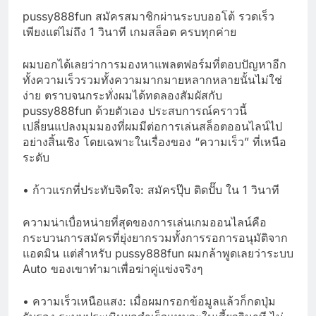
pussy888fun สมัครสมาชิกผ่านระบบออโต้ รวดเร็ว
เพียงแต่ไม่ถึง 1 วินาที เกมสล็อต ครบทุกค่าย
ผมบอกได้เลยว่าการมองหาแพลตฟอร์มที่ตอบปัญหาอีก
ทั้งความเร็วรวมทั้งความมากมายหลากหลายนั้นไม่ใช่
ง่าย ตราบจนกระทั่งผมได้ทดลองสัมผัสกับ
pussy888fun ด้วยตัวเอง ประสบการณ์คราวนี้
เปลี่ยนแปลงมุมมองที่ผมมีต่อการเล่นสล็อตออนไลน์ไป
อย่างสิ้นเชิง โดยเฉพาะในเรื่องของ “ความเร็ว” ที่เหนือ
ระดับ
• ก้าวแรกที่ประทับจิตใจ: สมัครปุ๊บ ติดปั๊บ ใน 1 วินาที
ความน่าเบื่อหน่ายที่สุดของการเล่นเกมออนไลน์คือ
กระบวนการสมัครที่ยุ่งยากรวมทั้งการรอการอนุมัติจาก
แอดมิน แต่สำหรับ pussy888fun ผมกล้าพูดเลยว่าระบบ
Auto ของเขาทำมาเพื่อฆ่าคู่แข่งจริงๆ
• ความเร็วเหนือแสง: เมื่อผมกรอกข้อมูลแล้วก็กดปุ่ม