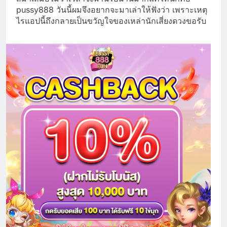
pussy888 วันนี้ผมจึงอยากจะมาเล่าให้ฟังว่า เพราะเหตุ
ไรแอปนี้ถึงกลายเป็นขวัญใจของเหล่านักเสี่ยงดวงขอรับ