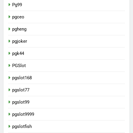
Pg99
pgceo
pgheng
pgjoker
pgk44
PGSlot
pgslot168
pgslot77
pgslot99
pgslot9999
pgslotfish