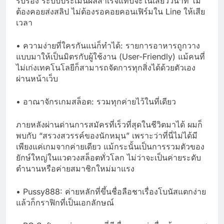
รับรอง ระบบประเมินผลสำเร็จแทบจะในเสี้ยววินาที ไม่
ต้องคอยส่งสลิป ไม่ต้องรอคอยคอนเฟิร์มใน Line ให้เสีย
เวลา
• ความง่ายที่ใครกันแน่ก็ทำได้: รายการอาหารถูกวาง
แบบมาให้เป็นมิตรกับผู้ใช้งาน (User-Friendly) แม้คนที่
ไม่เก่งเทคโนโลยีก็สามารถจัดการทุกสิ่งได้ด้วยตัวเอง
ผ่านหน้าเว็บ
• อาณาจักรเกมสล็อต: รวมทุกค่ายไว้ในที่เดียว
ภายหลังผ่านด่านการสมัครที่เร็วที่สุดในชีวิตมาได้ ผมก็
พบกับ “สรวงสวรรค์ของนักหมุน” เพราะว่าที่นี่ไม่ได้มี
เพียงแค่เกมจากค่ายเดียว แม้กระนั้นเป็นการรวมตัวของ
ยักษ์ใหญ่ในแวดวงสล็อตทั่วโลก ไม่ว่าจะเป็นค่ายระดับ
ตำนานหรือค่ายสมาชิกใหม่มาแรง
• Pussy888: ค่ายหลักที่ขึ้นชื่อลือชาเรื่องโบนัสแตกง่าย
แล้วก็กราฟิกที่เป็นเอกลักษณ์