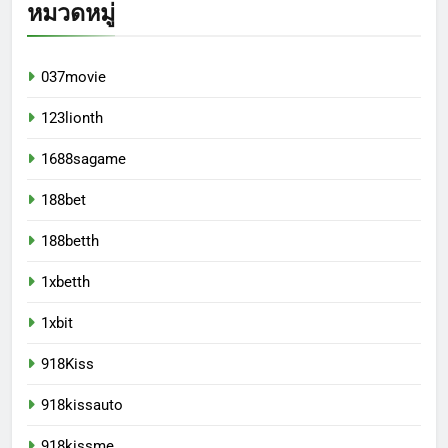
หมวดหมู่
037movie
123lionth
1688sagame
188bet
188betth
1xbetth
1xbit
918Kiss
918kissauto
918kissme