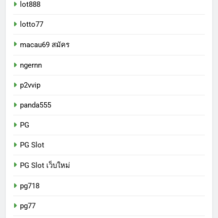
lot888
lotto77
macau69 สมัคร
ngernn
p2vvip
panda555
PG
PG Slot
PG Slot เว็บใหม่
pg718
pg77