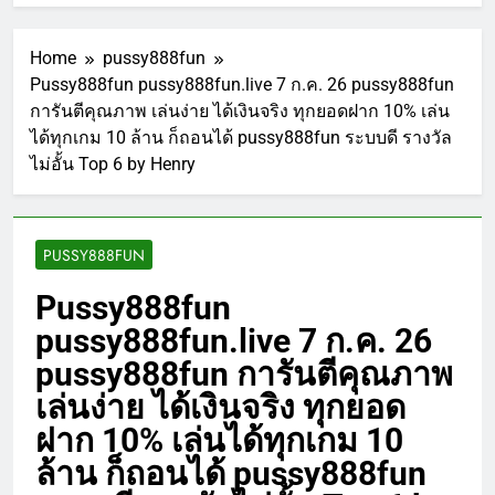
au69 สมัคร 30 March 2026 macau69 สมัคร เว็บตรงสายทำกำไร แตก
อน Ago
Home
pussy888fun
Pussy888fun pussy888fun.live 7 ก.ค. 26 pussy888fun
อน Ago
การันตีคุณภาพ เล่นง่าย ได้เงินจริง ทุกยอดฝาก 10% เล่น
ต168 Hengjing168.tv 6 สิงหาคม 2025 hengjing168 เว็บตรง ไม่ผ่
ได้ทุกเกม 10 ล้าน ก็ถอนได้ pussy888fun ระบบดี รางวัล
Ago
ไม่อั้น Top 6 by Henry
ดาห์ Ago
au69 สมัคร 30 March 2026 macau69 สมัคร เว็บตรงสายทำกำไร แตก
PUSSY888FUN
อน Ago
Pussy888fun
อน Ago
pussy888fun.live 7 ก.ค. 26
ต168 Hengjing168.tv 6 สิงหาคม 2025 hengjing168 เว็บตรง ไม่ผ่
pussy888fun การันตีคุณภาพ
Ago
เล่นง่าย ได้เงินจริง ทุกยอด
ฝาก 10% เล่นได้ทุกเกม 10
ล้าน ก็ถอนได้ pussy888fun