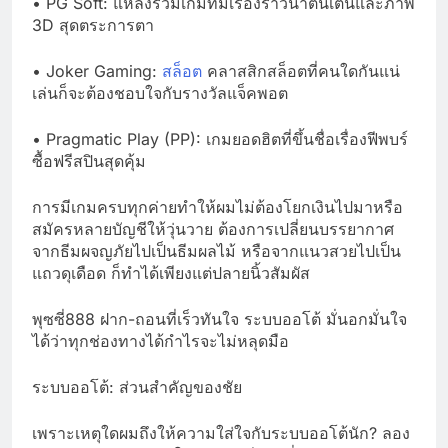
• PG Soft: แหล่งรวมเกมที่มีเรื่องราวน่าตื่นเต้นและภาพ
3D สุดตระการตา
• Joker Gaming:
สล็อต
คลาสสิกสล็อตที่คนใดกันแน่
เล่นก็จะต้องชอบใจกับรางวัลแจ็คพอต
• Pragmatic Play (PP): เกมยอดฮิตที่ขึ้นชื่อเรื่องฟีพบร์
ซื้อฟรีสปินสุดคุ้ม
การมีเกมครบทุกค่ายทำให้ผมไม่ต้องโยกเงินไปมาหรือ
สมัครหลายบัญชีให้วุ่นวาย ต้องการเปลี่ยนบรรยากาศ
จากธีมผจญภัยไปเป็นธีมผลไม้ หรือจากแนวสวยไปเป็น
แถวดุเดือด ก็ทำได้เพียงแต่ปลายนิ้วสัมผัส
พุซซี่888 ฝาก-ถอนที่เร็วทันใจ ระบบออโต้ มั่นอกมั่นใจ
ได้ว่าทุกช่องทางได้กำไรจะไม่หลุดมือ
ระบบออโต้: ส่วนสำคัญของชัย
เพราะเหตุใดผมถึงให้ความใส่ใจกับระบบออโต้นัก? ลอง