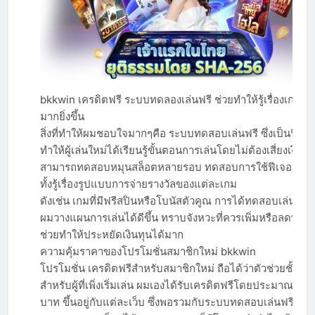
bkkwin เครดิตฟรี ระบบทดลองเล่นฟรี ช่วยทำให้รู้เรื่องเกมได
มากยิ่งขึ้น
สิ่งที่ทำให้ผมชอบใจมากๆคือ ระบบทดสอบเล่นฟรี ซึ่งเป็นฟีพบร์
ทำให้ผู้เล่นใหม่ได้เรียนรู้ขั้นตอนการเล่นโดยไม่ต้องเสี่ยงเงินต
สามารถทดสอบหมุนสล็อตหลายรอบ ทดสอบการใช้ฟีเจอร์โบน
ทั้งรู้เรื่องรูปแบบการจ่ายรางวัลของแต่ละเกม
ดังเช่น เกมที่มีฟรีสปินหรือโบนัสตัวคูณ การได้ทดสอบเล่นก่อ
ผมวางแผนการเล่นได้ดีขึ้น ทราบจังหวะที่ควรเพิ่มหรือลดพนัน
ช่วยทำให้ประหยัดเงินทุนได้มาก
ความคุ้มราคาของโปรโมชั่นสมาชิกใหม่ bkkwin
โปรโมชั่น เครดิตฟรีสำหรับสมาชิกใหม่ ถือได้ว่าตัวช่วยชั้นหนึ่
สำหรับผู้ที่เพิ่งเริ่มเล่น ผมเองได้รับเครดิตฟรีโดยประมาณ 10
บาท ขึ้นอยู่กับแต่ละเว็บ ซึ่งพอรวมกับระบบทดสอบเล่นฟรีแล้ว