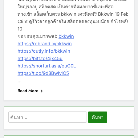
ใหญ่รออยู่ สล็อตสด เป็นค่ายที่ผมอยากชี้แนะที่สุด
ทางเข้า สล็อตเว็บตรง bkkwin เครดิตฟรี Bkkwin 19 Februa
Clint ดูรีวิวจากลูกค้าจริง สล็อตสดลงทุนงบน้อย กำไรหลักแส
10
ขอขอบคุณมากweb
bkkwin
https://rebrand.ly/bkkwin
https://cutly.info/bkkwin
https://bitt.to/4jx45u
https://shorturl.asia/ouG0L
https://t.co/9d8BwlvlO5
…
Read More
ค้นหา
สำหรับ: