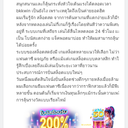
สนุกสนานและก็ลุ้นกระทั่งหัวใจเต้นแรงได้ตลอดเวลา
bkkwin เป็นยังไง เพราะเหตุใดถึงเป็นค่ายยอดฮิต
ผมเริ่มรู้จัก สล็อตสด จากการค้นหาเกมที่แตกง่ายแล้วก็มีรางวั
หลังจากทดลองเล่นไม่กี่เกมก็รู้เรื่องโดยทันทีว่าความพิเศษของค
อยู่ที่ ระบบเกมที่เสถียร เล่นได้ลื่นไหลตลอด 24 ชั่วโมง และที่
เป็น โบนัสแตกง่าย แจ็คพอตมาบ่อย ทำให้ผมสามารถลุ้นรางวั
ได้บ่อยครั้ง
ระบบของสล็อตสดยังมี เกมสล็อตหลายแนวให้เลือก ไม่ว่าจะเป
แฟนตาซี ผจญภัย หรือแม้แต่เกมสล็อตแบบคลาสสิก ทำให้ผม
รู้สึกเบื่อเลยถึงแม้เล่นเป็นระยะเวลาที่ยาวนาน
ประสบการณ์การปั่นสล็อตแบบใหม่ๆ
วันหนึ่งผมตัดสินใจนั่งปั่นสล็อตช่วงดึกๆภายหลังเมื่อยล้ามาตล
ผมเลือกเกมธีมแฟนตาซีเนื่องจากว่ากราฟิกสวยแล้วก็มีฟีเจอร์
หลายขั้น ตอนต้นก็เริ่มจากเงินทุนเล็กๆแม้กระนั้นความเพลิดเพลิ
การลุ้นรางวัลแบบเรียลไทม์