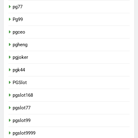
pg77
Pg99
pgceo
pgheng
pgjoker
pgk44
PGSlot
pgslot168
pgslot77
pgslot99
pgslot9999