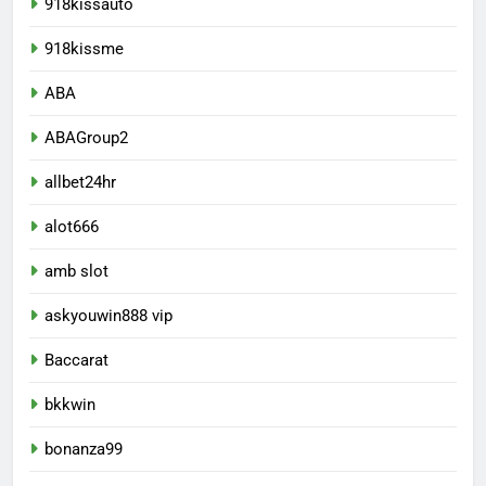
918kissauto
918kissme
ABA
ABAGroup2
allbet24hr
alot666
amb slot
askyouwin888 vip
Baccarat
bkkwin
bonanza99