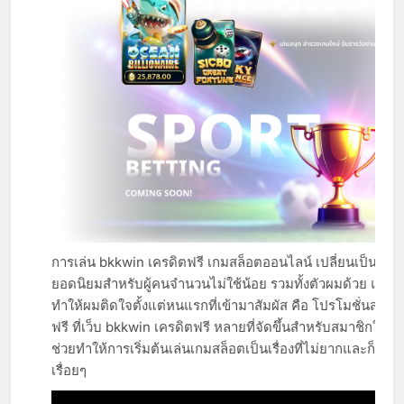
การเล่น bkkwin เครดิตฟรี เกมสล็อตออนไลน์ เปลี่ยนเป็นกิจ
ยอดนิยมสำหรับผู้คนจำนวนไม่ใช้น้อย รวมทั้งตัวผมด้วย แต่ว่าสิ่
ทำให้ผมติดใจตั้งแต่หนแรกที่เข้ามาสัมผัส คือ โปรโมชั่นสล็อต
ฟรี ที่เว็บ bkkwin เครดิตฟรี หลายที่จัดขึ้นสำหรับสมาชิกใหม่ ซ
ช่วยทำให้การเริ่มต้นเล่นเกมสล็อตเป็นเรื่องที่ไม่ยากและก็สนุก
เรื่อยๆ