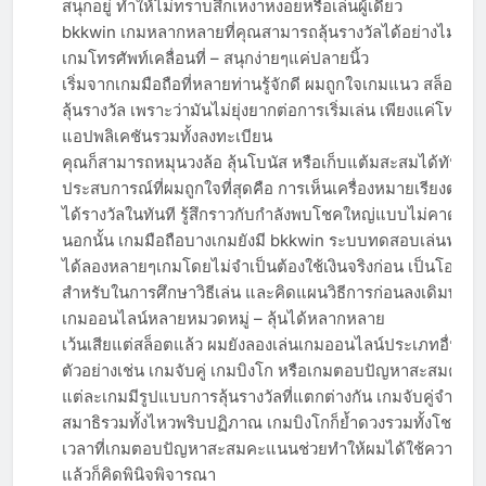
สนุกอยู่ ทำให้ไม่ทราบสึกเหงาหงอยหรือเล่นผู้เดียว
bkkwin เกมหลากหลายที่คุณสามารถลุ้นรางวัลได้อย่างไม่ยาก
เกมโทรศัพท์เคลื่อนที่ – สนุกง่ายๆแค่ปลายนิ้ว
เริ่มจากเกมมือถือที่หลายท่านรู้จักดี ผมถูกใจเกมแนว สล็อตแล้
ลุ้นรางวัล เพราะว่ามันไม่ยุ่งยากต่อการเริ่มเล่น เพียงแค่โหลด
แอปพลิเคชันรวมทั้งลงทะเบียน
คุณก็สามารถหมุนวงล้อ ลุ้นโบนัส หรือเก็บแต้มสะสมได้ทันที
ประสบการณ์ที่ผมถูกใจที่สุดคือ การเห็นเครื่องหมายเรียงตรงก
ได้รางวัลในทันที รู้สึกราวกับกำลังพบโชคใหญ่แบบไม่คาดคิด
นอกนั้น เกมมือถือบางเกมยังมี bkkwin ระบบทดสอบเล่นฟรี ท
ได้ลองหลายๆเกมโดยไม่จำเป็นต้องใช้เงินจริงก่อน เป็นโอกาสที
สำหรับในการศึกษาวิธีเล่น และคิดแผนวิธีการก่อนลงเดิมพันจร
เกมออนไลน์หลายหมวดหมู่ – ลุ้นได้หลากหลาย
เว้นเสียแต่สล็อตแล้ว ผมยังลองเล่นเกมออนไลน์ประเภทอื่นๆย
ตัวอย่างเช่น เกมจับคู่ เกมบิงโก หรือเกมตอบปัญหาสะสมคะแ
แต่ละเกมมีรูปแบบการลุ้นรางวัลที่แตกต่างกัน เกมจับคู่จำเป็นต
สมาธิรวมทั้งไหวพริบปฏิภาณ เกมบิงโกก็ย้ำดวงรวมทั้งโชค ใน
เวลาที่เกมตอบปัญหาสะสมคะแนนช่วยทำให้ผมได้ใช้ความสา
แล้วก็คิดพินิจพิจารณา