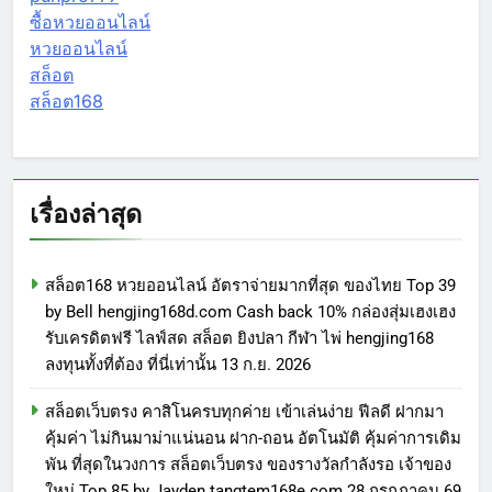
ซื้อหวยออนไลน์
หวยออนไลน์
สล็อต
สล็อต168
เรื่องล่าสุด
สล็อต168 หวยออนไลน์ อัตราจ่ายมากที่สุด ของไทย Top 39
by Bell hengjing168d.com Cash back 10% กล่องสุ่มเฮงเฮง
รับเครดิตฟรี ไลฟ์สด สล็อต ยิงปลา กีฬา ไพ่ hengjing168
ลงทุนทั้งที่ต้อง ที่นี่เท่านั้น 13 ก.ย. 2026
สล็อตเว็บตรง คาสิโนครบทุกค่าย เข้าเล่นง่าย ฟีลดี ฝากมา
คุ้มค่า ไม่กินมาม่าแน่นอน ฝาก-ถอน อัตโนมัติ คุ้มค่าการเดิม
พัน ที่สุดในวงการ สล็อตเว็บตรง ของรางวัลกำลังรอ เจ้าของ
ใหม่ Top 85 by Jayden tangtem168e.com 28 กรกฎาคม 69