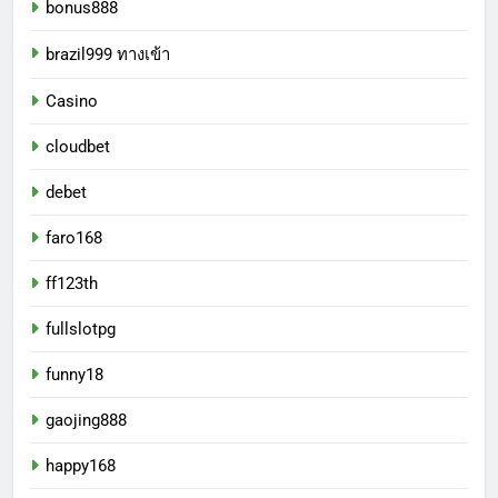
bonus888
brazil999 ทางเข้า
Casino
cloudbet
debet
faro168
ff123th
fullslotpg
funny18
gaojing888
happy168