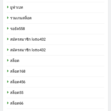
ยูฟ่าเบท
รวมเกมสล็อต
รอยัล558
สมัครสมาชิก lotto432
สมัครสมาชิก lotto432
สล็อต
สล็อต168
สล็อต456
สล็อต55
สล็อต66