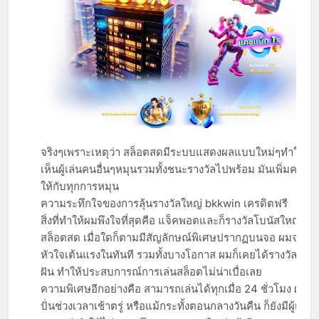
จริงๆเพราะเหตุว่า สล็อตสดมีระบบแสดงผลแบบใหม่ๆทำให้ผ
เห็นผู้เล่นคนอื่นๆหมุนรวมทั้งชนะรางวัลไปพร้อม มันเพิ่มความ
ให้กับทุกการหมุน
ความระทึกใจของการลุ้นรางวัลใหญ่ bkkwin เครดิตฟรี
สิ่งที่ทำให้ผมพึงใจที่สุดคือ แจ็คพอตและก็รางวัลโบนัสใหญ่ ขอ
สล็อตสด เมื่อใดก็ตามมีสัญลักษณ์พิเศษปรากฏบนจอ ผมจะรู้สึ
หัวใจเต้นแรงในทันที รวมทั้งบางโอกาส ผมก็เคยได้รางวัลที่ไม่
ฝัน ทำให้ประสบการณ์การเล่นสล็อตไม่น่าเบื่อเลย
ความพิเศษอีกอย่างคือ สามารถเล่นได้ทุกเมื่อ 24 ชั่วโมง ผมเ
ปั่นช่วงเวลาเช้าตรู่ หรือแม้กระทั้งตอนกลางวันคืน ก็ยังมีผู้เล่นอ