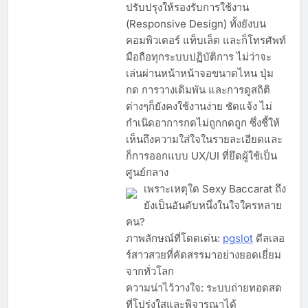
ปรับปรุงให้รองรับการใช้งาน
(Responsive Design) ทั้งยังบน
คอมพิวเตอร์ แท็บเล็ต และก็โทรศัพท์
มือถือทุกระบบปฏิบัติการ ไม่ว่าจะ
เล่นผ่านหน้าหน้าจอขนาดไหน ปุ่ม
กด การวางเดิมพัน และการดูสถิติ
ต่างๆก็ยังคงใช้งานง่าย ชัดแจ้ง ไม่
กำเนิดอาการกดไม่ถูกกดถูก ซึ่งชี้ให้
เห็นถึงความใส่ใจในรายละเอียดและ
ก็การออกแบบ UX/UI ที่ยึดผู้ใช้เป็น
ศูนย์กลาง
เพราะเหตุใด Sexy Baccarat ถึง
ยังเป็นอันดับหนึ่งในใจใครหลาย
คน?
ภาพลักษณ์ที่โดดเด่น:
pgslot
ดีลเลอ
ร์สาวสวยที่คัดสรรมาอย่างยอดเยี่ยม
จากทั่วโลก
ความน่าไว้วางใจ: ระบบถ่ายทอดสด
ที่โปร่งใสและพิจารณาได้