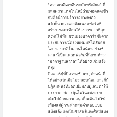
“ความเพลิดเพลินระดับพรีเมียม” ที่
ผสมผสานเทคโนโลยีถ่ายทอดสดเข้า
กับศิลป์การบริการอย่างลงตัว
แล้วก็หากจะเอ่ยถึงแพลตฟอร์มที่
สร้างแรงสะเทือนให้วงการมากที่สุด
คงหนีไม่พ้น ชวนมองบาคาร่า ซึ่งจาก
ประสบการณ์ตรงของผมที่ได้สัมผัส
โลกของคาสิโนออนไลน์มาอย่างช้า
นาน นี่เป็นแพลตฟอร์มที่นิยามคำว่า
“มาตรฐานสากล” ได้อย่างแจ่มแจ้ง
ที่สุด
ดีลเลอร์ผู้ที่มีความชำนาญทำหน้าที่
ได้อย่างเป็นมือโปร นอบน้อม และก็มี
ปฏิสัมพันธ์ที่ยอดเยี่ยมกับผู้เล่น ทำให้
บรรยากาศการลุ้นไพ่ในแต่ละรอบ
เต็มไปด้วยความสนุกตื่นเต้น ไม่ใช่
เพียงแค่ผู้กระทำดสุ่มคำตอบแบบ
แห้งแล้ง แต่เป็นศาสตร์และศิลป์แห่ง