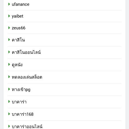
ufanance
yaibet
zeus66
คาสิโน
คาสิโนออนไลน์
ดูหนัง
ทดลองเล่นสล็อต
ทางเข้าpg
บาคาร่า
บาคาร่า168
บาคาร่าออนไลน์