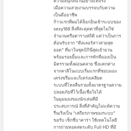
ความสนุกสนานอย่างแท้จริง
เมื่อความสวยงามบรรจบกับความ
เป็นมืออาชีพ
ก้าวแรกที่ผมได้ล็อกอินเข้าระบบของ
sexy168 สิ่งที่สะดุดตาที่สุดไม่ใช่
จำนวนหรือตารางสถิติ แต่ว่าเป็นการ
ต้อนรับจาก “ดีลเลอร์สาวสวยสุด
ยอด” ที่มาในชุดบิกินี่สุดเย้ายวน
พร้อมรอยยิ้มและการทักที่มองเป็น
มิตรรวมทั้งผ่อนคลาย ซึ่งแตกต่าง
จากคาสิโนแบบเริ่มแรกที่ชอบมอง
เคร่งขรึมและก็เคร่งเคลียด
ระบบที่ไหลลื่นรวมทั้งมาตรฐานความ
ปลอดภัยที่ไว้เนื้อเชื่อใจได้
ในมุมมองของนักเล่นที่มี
ประสบการณ์ สิ่งที่สำคัญไม่แพ้ความ
รื่นเริงเป็น “เสถียรภาพของระบบ”
ขอรับ เซ็กซี่บาคาร่า ใช้เทคโนโลยี
การถ่ายทอดสดระดับ Full HD ที่มี