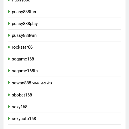
Pussy888
pussy888fun
pussy888play
pussy888win
rockstar66
sagame168
sagame168th
sawan888 ทดลองเล่น
sbobet168
sexy168
sexyauto168