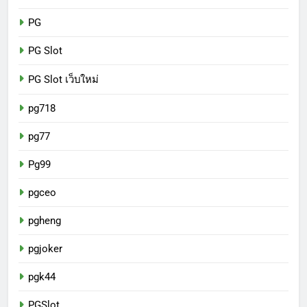
PG
PG Slot
PG Slot เว็บใหม่
pg718
pg77
Pg99
pgceo
pgheng
pgjoker
pgk44
PGSlot