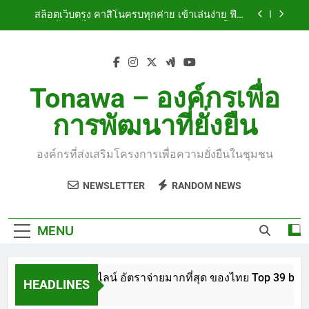
Skip
คุ้มค่าการเดิมพัน ที่สุดในวงการ สล็อตเว็บตรง ของ
พนันออนไลน์ สล็อตเว็บตรง สล็อตเว็บตรง 2026
รางวัลกำลังรอ เจ้าของใหม่ Top 85 by Jayden
to
ประสบการณ์เล่นยุคใหม่ ระบบเสถียร พร้อมเกมให้
tangtem168e.com 28 กรกฎาคม 69
เลือกมากมาย เว็บแม่ Jin888.asia เครดิตฟรี Top 46
content
พนัน สล็อต888 สล็อต 2026 รวมเกมแตกง่าย ฟีเจอร์
by Bradley 27 เว็บไซต์แจกหนัก SEP 2569
เด่น และวิธีเลือกเว็บที่เหมาะกับผู้เล่น เว็บใหญ่
Jin888.asia เครดิตฟรี Top 24 by Lashonda 27 เวป
สล็อต168 หวยออนไลน์ อัตราจ่ายมากที่สุด ของไทย
ไซต์ตรง SEP 2026
Top 39 by Bell hengjing168d.com Cash back 10%
Tonawa – องค์กรเพื่อ
กล่องสุ่มเฮงเฮง รับเครดิตฟรี ไลฟ์สด สล็อต ยิงปลา
สล็อตเว็บตรง คาสิโนครบทุกค่าย เข้าเล่นง่าย ฟีลดี
กีฬา ไพ่ hengjing168 ลงทุนทั้งที่ต้อง ที่นี่เท่านั้น 13
การพัฒนาที่ยั่งยืน
ฝากมาคุ้มค่า ไม่กินมาม่าแน่นอน ฝาก-ถอน อัตโนมัติ
ก.ย. 2026
คุ้มค่าการเดิมพัน ที่สุดในวงการ สล็อตเว็บตรง ของ
พนันออนไลน์ สล็อตเว็บตรง สล็อตเว็บตรง 2026
รางวัลกำลังรอ เจ้าของใหม่ Top 85 by Jayden
ประสบการณ์เล่นยุคใหม่ ระบบเสถียร พร้อมเกมให้
tangtem168e.com 28 กรกฎาคม 69
องค์กรที่ส่งเสริมโครงการเพื่อความยั่งยืนในชุมชน
เลือกมากมาย เว็บแม่ Jin888.asia เครดิตฟรี Top 46
พนัน สล็อต888 สล็อต 2026 รวมเกมแตกง่าย ฟีเจอร์
by Bradley 27 เว็บไซต์แจกหนัก SEP 2569
เด่น และวิธีเลือกเว็บที่เหมาะกับผู้เล่น เว็บใหญ่
NEWSLETTER
RANDOM NEWS
Jin888.asia เครดิตฟรี Top 24 by Lashonda 27 เวป
ไซต์ตรง SEP 2026
MENU
HEADLINES
ัปดาห์ Ago