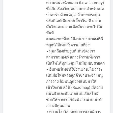
ความหน่วงน้อยมาก (Low Latency)
ซึ่งเกิดเรื่องวิกฤตมากมายสำหรับเกม
บาคาร่า ด้วยเหตุว่าถ้าภาพกระตุก
หรือดีเลย์เพียงแต่เสี้ยววินาที ความ
มั่นใจและความเชื่อมั่นจะหายไปใน
ทันที
ตลอดเวลาที่ผมใช้งาน ระบบของที่นี่
พิสูจน์ให้เห็นถึงความเสถียร:
• มุมกล้องถ่ายรูปที่เด่นชัด: เรา
สามารถมองเห็นการจั่วรวมทั้งการ
เปิดไพ่ได้ทุกแง่มุม ไม่มีมุมอับสายตา
• อินเทอร์เฟซที่ใช้งานง่าย: ไม่ว่าจะ
เป็นมือใหม่หรือลูกค้าขาประจำ เมนู
การวางเดิมพันถูกวางแบบมาให้
เข้าใจง่าย สถิติ (Roadmap) มีความ
แม่นยำและอัปเดตแบบเรียลไทม์
ช่วยให้พวกเราพินิจพิจารณาเกมได้
อย่างมีคุณภาพ
• ความโล่งใส: ทุกตาการเล่นมีการ