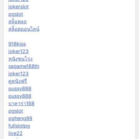
jokerslot
pgslot
สล็อตxo
สล็อตออนไลน์
918kiss
joker123
หนังชนโรง
sagame168th
joker123
ดูหนังฟรี
pussy888
pussy888
บาคาร่า168
pgslot
pgheng99
fullslotpg
live22