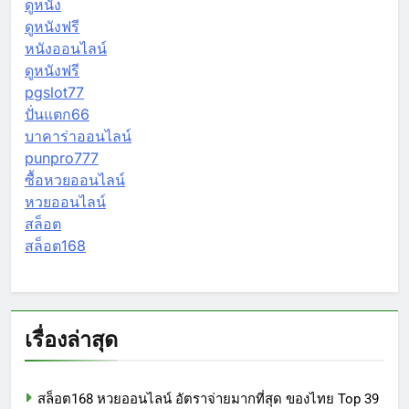
ดูหนัง
ดูหนังฟรี
หนังออนไลน์
ดูหนังฟรี
pgslot77
ปั่นแตก66
บาคาร่าออนไลน์
punpro777
ซื้อหวยออนไลน์
หวยออนไลน์
สล็อต
สล็อต168
เรื่องล่าสุด
สล็อต168 หวยออนไลน์ อัตราจ่ายมากที่สุด ของไทย Top 39