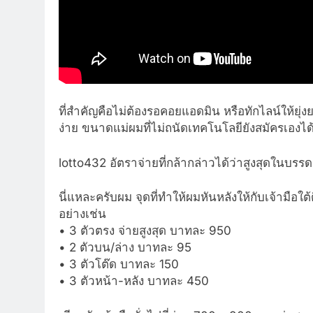
ที่สำคัญคือไม่ต้องรอคอยแอดมิน หรือทักไลน์ให้ยุ่ง
ง่าย ขนาดแม่ผมที่ไม่ถนัดเทคโนโลยียังสมัครเองได
lotto432 อัตราจ่ายที่กล้ากล่าวได้ว่าสูงสุดในบรรด
นี่แหละครับผม จุดที่ทำให้ผมหันหลังให้กับเจ้ามือใต
อย่างเช่น
• 3 ตัวตรง จ่ายสูงสุด บาทละ 950
• 2 ตัวบน/ล่าง บาทละ 95
• 3 ตัวโต๊ด บาทละ 150
• 3 ตัวหน้า-หลัง บาทละ 450