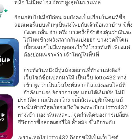
หนัก ไม่มีคดโกง อัตราสูงสุดในประเทศ
ย้อนกลับไปเมื่อปีก่อน ผมยังคงเป็นเยี่ยมในคนที่ซื้อ
ลอตเตอรี่แบบเดิมๆเป็นส่งโพยกับเจ้ามือแถวบ้าน มีทั้ง
ยังเลขกลั้น จ่ายครึ่ง บางครั้งก็จำต้องลุ้นว่าเงินจะ
ได้ไหมข้างหลังสลากกินแบ่งออก บางงวดก็โดน
เบี้ยวเฉยๆไม่มีเหตุผลอะไรให้โกรธทันที เพียงแค่
ต้องยอมเพราะว่า เจ้าใหญ่ในพื้นที่
กระทั่งวันหนึ่งมีรุ่นน้องสถานที่ทำงานส่งลิงก์
เว็บไซต์ชื่อแปลกมาให้ เป็นเว็บ lotto432 ทาง
เข้า พูดว่าเป็นเว็บไซต์สลากกินแบ่งออนไลน์ที่
กำลังมาแรง อัตราจ่ายสูง แถมได้เงินจริง ไม่มี
ประวัติความเป็นมาโกง ผมก็ลังเลอยู่พักใหญ่ แม้
กระนั้นท้ายที่สุดก็ลองเปิดใจ ลงทะเบียน lotto432
ทางเข้า มอง นั่นแหละ… จุดกำเนิดของการเปลี่ยน
ชีวิตการซื้อลอตเตอรี่ให้ ล้ำสมัย ขึ้นอีกระดับ
เพราะเหตุไร lotto432 ถึงถูกชูให้เป็นเว็บไซต์