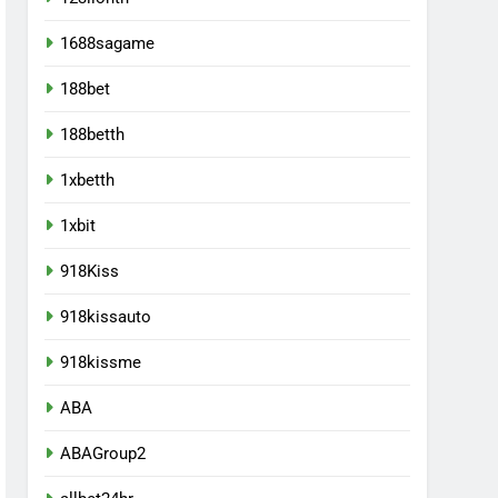
1688sagame
188bet
188betth
1xbetth
1xbit
918Kiss
918kissauto
918kissme
ABA
ABAGroup2