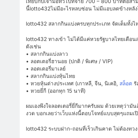
เทียบกับเจ้ามือทั่วไปที่จ่าย 700 – 800 บาทต่อสาม
นี้lotto432ไม่มีอะไรหลบซ่อน ไม่มีแอบลดข้างหลัง
lotto432 สลากกินแบ่งครบทุกประเภท จัดเต็มทั้งไท
lotto432 ทางเข้า ไม่ได้มีแค่หวยรัฐบาลไทยเดือนละ
ดังเช่น
• สลากกินแบ่งลาว
• ลอตเตอรี่ฮานอย (ปกติ / พิเศษ / VIP)
• ลอตเตอรี่มาเลย์
• สลากกินแบ่งหุ้นไทย
• หวยหุ้นต่างประเทศ (เกาหลี, จีน, นิเคอิ,
สล็อต
รั
• หวยยี่กี (ออกทุก 15 นาที)
ผมเองพึงใจลอตเตอรี่ยี่กีมากครับผม ด้วยเหตุว่ามัน
งวด บอกเลยว่าเว็บแห่งนี้ตอบโจทย์แบบสุดๆแถมเป
lotto432 ระบบฝาก-ถอนที่เร็วเกินคาด ไม่ต้องทวง 