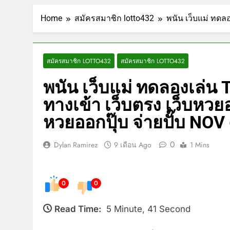
สล็อต777 เว็บใหญ่ สล็อตมือใหม่ เริ่มตรงไหนไม่เจ็บตัว พนันออนไลน์ เว็บเปิดใหม่ ใหม่ล่าสุด Top 70 by Qu
Home
สมัครสมาชิก lotto432
พนัน เว็บแม่ ทดล
รง ไม่ผ่านเอเยนต์ มีใบเซอร์รับรอง เดิมพันบาคาร่า รวมเกมทำเงิ
สมัครสมาชิก LOTTO432
สมัครสมาชิก LOTTO432
พนัน เว็บแม่ ทดลองเล่น 
กำไร แตกไวไม่กั๊ก สมาชิกใหม่ รับเลย 350 วันเกิดรับ 300 บาท 
ทางเข้า เว็บตรง เว็บหวย
หวยออกปุ๊บ จ่ายปั๊บ NOV
สล็อต777 เว็บใหญ่ สล็อตมือใหม่ เริ่มตรงไหนไม่เจ็บตัว พนันออนไลน์ เว็บเปิดใหม่ ใหม่ล่าสุด Top 70 by Qu
0
Dylan Ramirez
9 เดือน Ago
1 Mins
รง ไม่ผ่านเอเยนต์ มีใบเซอร์รับรอง เดิมพันบาคาร่า รวมเกมทำเงิ
0
0
Read Time:
5 Minute, 41 Second