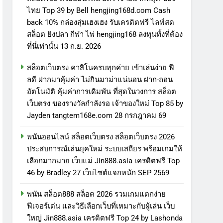
ไทย Top 39 by Bell hengjing168d.com Cash
back 10% กล่องสุ่มเฮงเฮง รับเครดิตฟรี ไลฟ์สด
สล็อต ยิงปลา กีฬา ไพ่ hengjing168 ลงทุนทั้งที่ต้อง
ที่นี่เท่านั้น 13 ก.ย. 2026
สล็อตเว็บตรง คาสิโนครบทุกค่าย เข้าเล่นง่าย ฟี
ลดี ฝากมาคุ้มค่า ไม่กินมาม่าแน่นอน ฝาก-ถอน
อัตโนมัติ คุ้มค่าการเดิมพัน ที่สุดในวงการ สล็อต
เว็บตรง ของรางวัลกำลังรอ เจ้าของใหม่ Top 85 by
Jayden tangtem168e.com 28 กรกฎาคม 69
พนันออนไลน์ สล็อตเว็บตรง สล็อตเว็บตรง 2026
ประสบการณ์เล่นยุคใหม่ ระบบเสถียร พร้อมเกมให้
เลือกมากมาย เว็บแม่ Jin888.asia เครดิตฟรี Top
46 by Bradley 27 เว็บไซต์แจกหนัก SEP 2569
พนัน สล็อต888 สล็อต 2026 รวมเกมแตกง่าย
ฟีเจอร์เด่น และวิธีเลือกเว็บที่เหมาะกับผู้เล่น เว็บ
ใหญ่ Jin888.asia เครดิตฟรี Top 24 by Lashonda