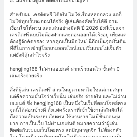
5. มีแอดมินดูแล ติดต่อได้เมื่อมีปัญหา
สำหรับผม เครดิตฟรี ได้จริง ไม่ใช่เรื่องหลอกลวง แต่ก็
ไม่ใช่ทุกเว็บจะถอนได้จริง ผู้เล่นต้องคัดเว็บให้ดี อ่าน
เงื่อนไขให้ครบ และเล่นอย่างมีสติ ปี 2026 ยังมีเว็บแจก
เครดิตฟรีแบบไม่ต้องฝากและถอนออกได้จริงอยู่ เพียงแค่
ต้องรู้จักคัดกรอง หากคุณเป็นมือใหม่ นี่ถือเป็นจุดเริ่มต้น
ที่ดีในการเข้าสู่โลกเกมออนไลน์แบบเริ่มแบบไม่เจ็บตัว
แต่ยังมีลุ้นกำไรจริง
hengjing168 ไม่ผ่านเอเย่นต์ ฝากเร็วถอนไว ขั้นต่ำ 0
เล่นจริงจ่ายจริง
สิ่งที่ผู้เล่น เครดิตฟรี ส่วนใหญ่ตามหาไม่ใช่แค่เกมสนุก
แต่คือความมั่นใจว่าเว็บนั้น เล่นจริง จ่ายจริง และไม่ผ่าน
เอเย่นต์ ซึ่ง hengjing168 เป็นหนึ่งในเว็บที่ตอบโจทย์ตรง
จุดนี้ได้ค่อนข้างดี ตั้งแต่ครั้งแรกที่เข้าใช้งานก็สัมผัสได้
ถึงความเป็นระบบ เว็บตรง ใช้งานง่าย ไม่มีขั้นตอนยุ่ง
ยาก การเป็นเว็บ ไม่ผ่านเอเย่นต์ หมายความว่าผู้เล่น
ติดต่อกับระบบเว็บโดยตรง ลดปัญหาจุกจิก ไม่ต้องกลัว
โดนโกงหรือเครดิตหายโดยไม่มีสาเหตุ ทุกการเล่นเป็น