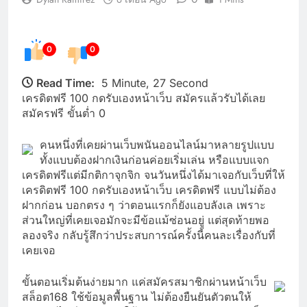
0
0
Read Time:
5 Minute, 27 Second
เครดิตฟรี 100 กดรับเองหน้าเว็บ สมัครแล้วรับได้เลย
สมัครฟรี ขั้นต่ำ 0
คนหนึ่งที่เคยผ่านเว็บพนันออนไลน์มาหลายรูปแบบ
ทั้งแบบต้องฝากเงินก่อนค่อยเริ่มเล่น หรือแบบแจก
เครดิตฟรีแต่มีกติกาจุกจิก จนวันหนึ่งได้มาเจอกับเว็บที่ให้
เครดิตฟรี 100 กดรับเองหน้าเว็บ เครดิตฟรี แบบไม่ต้อง
ฝากก่อน บอกตรง ๆ ว่าตอนแรกก็ยังแอบลังเล เพราะ
ส่วนใหญ่ที่เคยเจอมักจะมีข้อแม้ซ่อนอยู่ แต่สุดท้ายพอ
ลองจริง กลับรู้สึกว่าประสบการณ์ครั้งนี้คนละเรื่องกับที่
เคยเจอ
ขั้นตอนเริ่มต้นง่ายมาก แค่สมัครสมาชิกผ่านหน้าเว็บ
สล็อต168 ใช้ข้อมูลพื้นฐาน ไม่ต้องยืนยันตัวตนให้