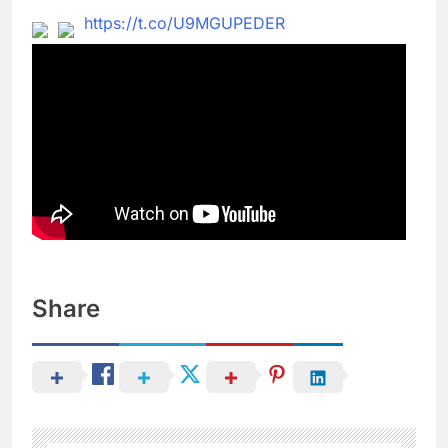
https://t.co/U9MGUPEDER
Share