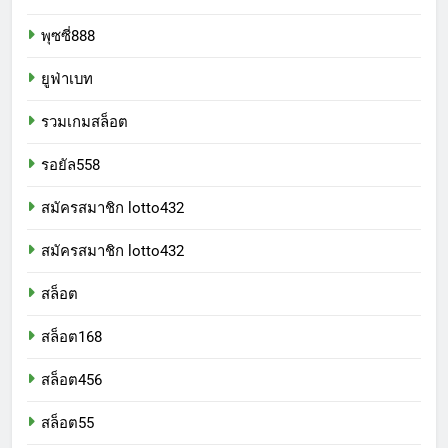
พุซซี่888
ยูฟ่าเบท
รวมเกมสล็อต
รอยัล558
สมัครสมาชิก lotto432
สมัครสมาชิก lotto432
สล็อต
สล็อต168
สล็อต456
สล็อต55