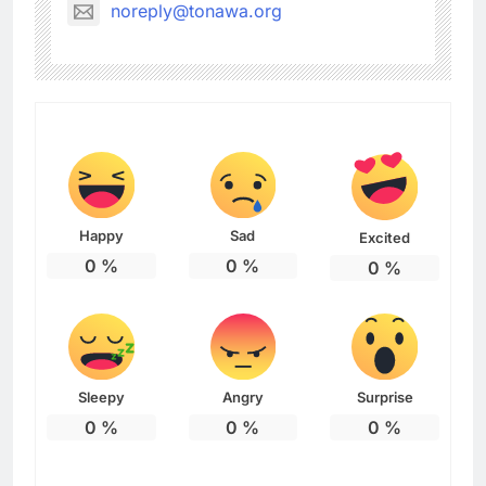
noreply@tonawa.org
Happy
Sad
Excited
0
%
0
%
0
%
Sleepy
Angry
Surprise
0
%
0
%
0
%