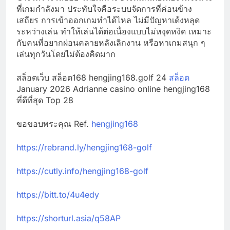
ที่เกมกำลังมา ประทับใจคือระบบจัดการที่ค่อนข้าง
เสถียร การเข้าออกเกมทำได้ไหล ไม่มีปัญหาเด้งหลุด
ระหว่างเล่น ทำให้เล่นได้ต่อเนื่องแบบไม่หงุดหงิด เหมาะ
กับคนที่อยากผ่อนคลายหลังเลิกงาน หรือหาเกมสนุก ๆ
เล่นทุกวันโดยไม่ต้องคิดมาก
สล็อตเว็บ สล็อต168 hengjing168.golf 24
สล็อต
January 2026 Adrianne casino online hengjing168
ที่ดีที่สุด Top 28
ขอขอบพระคุณ Ref.
hengjing168
https://rebrand.ly/hengjing168-golf
https://cutly.info/hengjing168-golf
https://bitt.to/4u4edy
https://shorturl.asia/q58AP