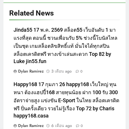
Related News
Jinda55 17 พ.ค. 2569 สล็อต55 เว็บอันดับ 1 มา
แรงที่สุด ตอนนี้ ชวนเพื่อนรับ 5% ช่วงนี้โบนัสไหล
เป็นชุด เกมสล็อตลิขสิทธิ์แท้ มั่นใจได้ทุกสปิน
สล็อตเครดิตฟรี ทางเข้าเล่นสะดวก Top 82 by
Luke jin55.fun
Dylan Ramirez
3 เดือน ago
0
Happy168 17 กุมภา 26 happy168 เว็บใหญ่ ทุน
หนา ต้องแฮปปี้168 สายทุนน้อย ฝาก 100 รับ 300
อัตราจ่ายสูง แข่งขัน E-Sport ในไทย สล็อตเครดิต
ฟรี ปั่นครั้งเดียว รวยไม่รู้เรื่อง Top 72 by Charis
happy168.casa
Dylan Ramirez
6 เดือน ago
0