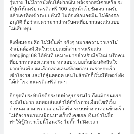
วุ่นวาย ไม่มีการบังคับให้ฝากเงิน หลังจากสมัครเสร็จ จะ
มีปุ่มให้กดรับ เครดิตฟรี 100 อยู่หน้าเว็บชัดเจน กดรับ
แล้วเครดิตเข้าระบบทันที ไม่ต้องทักแอดมิน ไม่ต้องรอ
อนุมัติ ถือว่าสะดวกมากสำหรับคนที่อยากลองเล่นแบบ
ไม่เสี่ยงทุน
สิ่งที่ผมชอบคือ ไม่มีขั้นต่ำ จริงๆ หมายความว่าเราไม่
จำเป็นต้องมีเงินในระบบเลยก็สามารถเริ่มเล่น
hengjing168 ได้ทันที เหมาะมากสำหรับมือใหม่ หรือคน
ที่อยากทดลองแนวเกม ทดสอบระบบเว็บก่อนตัดสินใจ
ฝากเงินจริง ผมเลือกลองเล่นสล็อตก่อน เพราะจบเร็ว
เข้าใจง่าย และได้ลุ้นตลอด เล่นไปสักพักก็เริ่มมีฟีเจอร์เด้ง
ได้กำไรจากเครดิตฟรีล้วน ๆ
อีกจุดที่ประทับใจคือระบบทำธุรกรรมไว ถึงแม้ตอนแรก
จะยังไม่ฝาก แต่พอเล่นแล้วได้กำไรตามเงื่อนไขที่เว็บ
กำหนด สามารถกดถอนได้จริง ระบบทำงานค่อนข้างเร็ว
ไม่ต้องรอนานเหมือนบางเว็บที่เคยเจอ เงินเข้าไม่ยื้อ
ทำให้รู้สึกว่าเว็บนี้โอนจริง ไม่กั๊ก ไม่ดึงเวลา