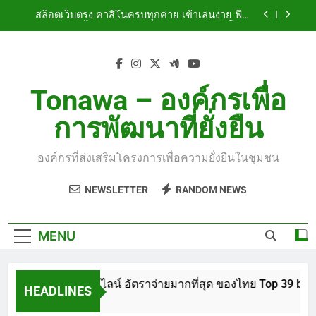
Skip
คุ้มค่าการเดิมพัน ที่สุดในวงการ สล็อตเว็บตรง ของ
พนันออนไลน์ สล็อตเว็บตรง สล็อตเว็บตรง 2026
รางวัลกำลังรอ เจ้าของใหม่ Top 85 by Jayden
to
ประสบการณ์เล่นยุคใหม่ ระบบเสถียร พร้อมเกมให้
tangtem168e.com 28 กรกฎาคม 69
เลือกมากมาย เว็บแม่ Jin888.asia เครดิตฟรี Top 46
content
พนัน สล็อต888 สล็อต 2026 รวมเกมแตกง่าย ฟีเจอร์
by Bradley 27 เว็บไซต์แจกหนัก SEP 2569
เด่น และวิธีเลือกเว็บที่เหมาะกับผู้เล่น เว็บใหญ่
Jin888.asia เครดิตฟรี Top 24 by Lashonda 27 เวป
สล็อต168 หวยออนไลน์ อัตราจ่ายมากที่สุด ของไทย
ไซต์ตรง SEP 2026
Top 39 by Bell hengjing168d.com Cash back 10%
Tonawa – องค์กรเพื่อ
กล่องสุ่มเฮงเฮง รับเครดิตฟรี ไลฟ์สด สล็อต ยิงปลา
สล็อตเว็บตรง คาสิโนครบทุกค่าย เข้าเล่นง่าย ฟีลดี
กีฬา ไพ่ hengjing168 ลงทุนทั้งที่ต้อง ที่นี่เท่านั้น 13
การพัฒนาที่ยั่งยืน
ฝากมาคุ้มค่า ไม่กินมาม่าแน่นอน ฝาก-ถอน อัตโนมัติ
ก.ย. 2026
คุ้มค่าการเดิมพัน ที่สุดในวงการ สล็อตเว็บตรง ของ
พนันออนไลน์ สล็อตเว็บตรง สล็อตเว็บตรง 2026
รางวัลกำลังรอ เจ้าของใหม่ Top 85 by Jayden
ประสบการณ์เล่นยุคใหม่ ระบบเสถียร พร้อมเกมให้
tangtem168e.com 28 กรกฎาคม 69
องค์กรที่ส่งเสริมโครงการเพื่อความยั่งยืนในชุมชน
เลือกมากมาย เว็บแม่ Jin888.asia เครดิตฟรี Top 46
พนัน สล็อต888 สล็อต 2026 รวมเกมแตกง่าย ฟีเจอร์
by Bradley 27 เว็บไซต์แจกหนัก SEP 2569
เด่น และวิธีเลือกเว็บที่เหมาะกับผู้เล่น เว็บใหญ่
NEWSLETTER
RANDOM NEWS
Jin888.asia เครดิตฟรี Top 24 by Lashonda 27 เวป
ไซต์ตรง SEP 2026
MENU
HEADLINES
ัปดาห์ Ago