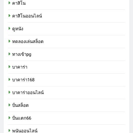
คาสิโน
คาสิโนออนไลน์
ดูหนัง
ทดลองเล่นสล็อต
ทางเข้าpg
บาคาร่า
บาคาร่า168
บาคาร่าออนไลน์
ปั่นสล็อต
ปั่นแตก66
พนันออนไลน์