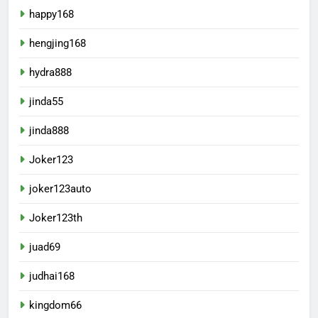
happy168
hengjing168
hydra888
jinda55
jinda888
Joker123
joker123auto
Joker123th
juad69
judhai168
kingdom66