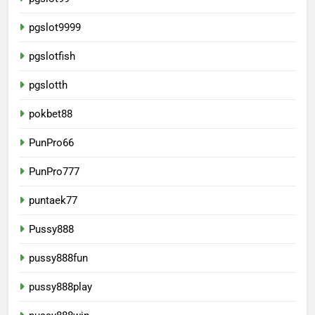
pgslot9999
pgslotfish
pgslotth
pokbet88
PunPro66
PunPro777
puntaek77
Pussy888
pussy888fun
pussy888play