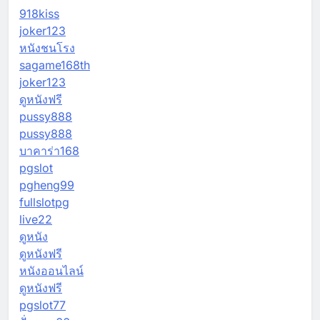
918kiss
joker123
หนังชนโรง
sagame168th
joker123
ดูหนังฟรี
pussy888
pussy888
บาคาร่า168
pgslot
pgheng99
fullslotpg
live22
ดูหนัง
ดูหนังฟรี
หนังออนไลน์
ดูหนังฟรี
pgslot77