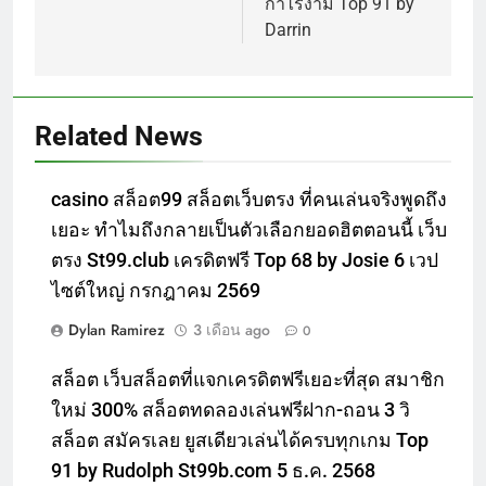
กำไรงาม Top 91 by
Darrin
Related News
casino สล็อต99 สล็อตเว็บตรง ที่คนเล่นจริงพูดถึง
เยอะ ทำไมถึงกลายเป็นตัวเลือกยอดฮิตตอนนี้ เว็บ
ตรง St99.club เครดิตฟรี Top 68 by Josie 6 เวป
ไซต์ใหญ่ กรกฎาคม 2569
Dylan Ramirez
3 เดือน ago
0
สล็อต เว็บสล็อตที่แจกเครดิตฟรีเยอะที่สุด สมาชิก
ใหม่ 300% สล็อตทดลองเล่นฟรีฝาก-ถอน 3 วิ
สล็อต สมัครเลย ยูสเดียวเล่นได้ครบทุกเกม Top
91 by Rudolph St99b.com 5 ธ.ค. 2568