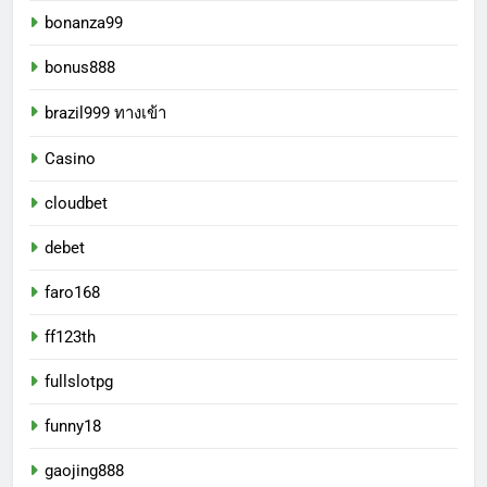
bonanza99
bonus888
brazil999 ทางเข้า
Casino
cloudbet
debet
faro168
ff123th
fullslotpg
funny18
gaojing888