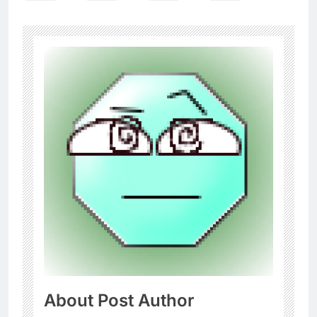
About Post Author