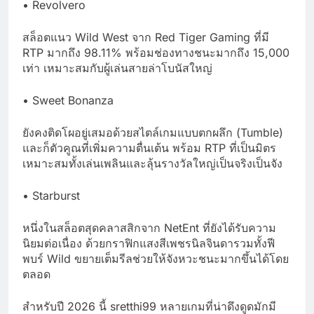
• Revolvero
สล็อตแนว Wild West จาก Red Tiger Gaming ที่มี
RTP มากถึง 98.11% พร้อมช่องทางชนะมากถึง 15,000
เท่า เหมาะสมกับผู้เล่นสายล่าโบนัสใหญ่
• Sweet Bonanza
ยังคงติดโผอยู่เสมอด้วยสไตล์เกมแบบตกผลึก (Tumble)
และก็ตัวคูณที่เพิ่มความตื่นเต้น พร้อม RTP ที่เป็นมิตร
เหมาะสมทั้งเล่นเพลินและลุ้นรางวัลใหญ่เป็นจริงเป็นจัง
• Starburst
หนึ่งในสล็อตสุดคลาสสิกจาก NetEnt ที่ยังได้รับความ
นิยมต่อเนื่อง ด้วยกราฟิกแสงสีเพชรนิลจินดารวมทั้งฟี
พบร์ Wild ขยายเต็มรีลช่วยให้จังหวะชนะมากขึ้นได้โดย
ตลอด
สำหรับปี 2026 นี้ sretthi99 หลายเกมที่น่าดึงดูดมักมี