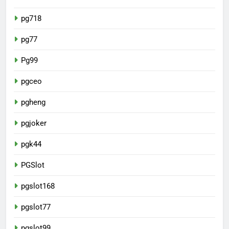
pg718
pg77
Pg99
pgceo
pgheng
pgjoker
pgk44
PGSlot
pgslot168
pgslot77
pgslot99