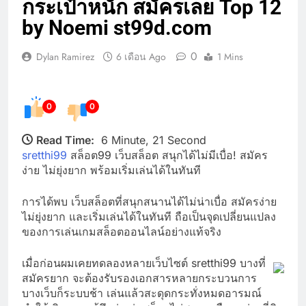
กระเป๋าหนัก สมัครเลย Top 12
by Noemi st99d.com
0
Dylan Ramirez
6 เดือน Ago
1 Mins
0
0
Read Time:
6 Minute, 21 Second
sretthi99
สล็อต99 เว็บสล็อต สนุกได้ไม่มีเบื่อ! สมัคร
ง่าย ไม่ยุ่งยาก พร้อมเริ่มเล่นได้ในทันที
การได้พบ เว็บสล็อตที่สนุกสนานได้ไม่น่าเบื่อ สมัครง่าย
ไม่ยุ่งยาก และเริ่มเล่นได้ในทันที ถือเป็นจุดเปลี่ยนแปลง
ของการเล่นเกมสล็อตออนไลน์อย่างแท้จริง
เมื่อก่อนผมเคยทดลองหลายเว็บไซต์ sretthi99 บางที่
สมัครยาก จะต้องรับรองเอกสารหลายกระบวนการ
บางเว็บก็ระบบช้า เล่นแล้วสะดุดกระทั่งหมดอารมณ์