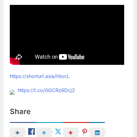
https://shorturl.asia/HiocL
https://t.co/0GCRz6Dcj2
Share