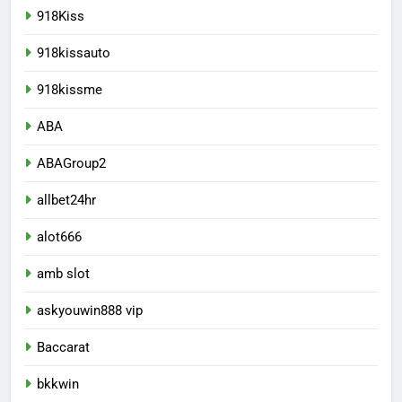
918Kiss
918kissauto
918kissme
ABA
ABAGroup2
allbet24hr
alot666
amb slot
askyouwin888 vip
Baccarat
bkkwin