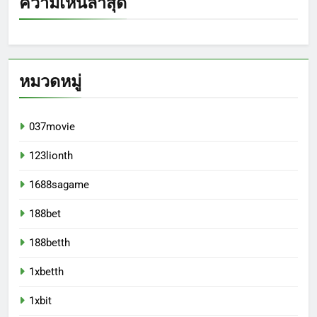
ความเห็นล่าสุด
หมวดหมู่
037movie
123lionth
1688sagame
188bet
188betth
1xbetth
1xbit