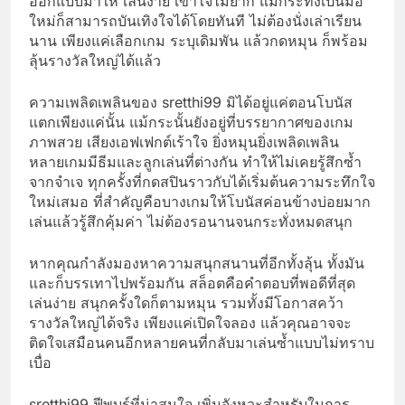
ออกแบบมาให้ เล่นง่าย เข้าใจไม่ยาก แม้กระทั่งเป็นมือ
ใหม่ก็สามารถบันเทิงใจได้โดยทันที ไม่ต้องนั่งเล่าเรียน
นาน เพียงแค่เลือกเกม ระบุเดิมพัน แล้วกดหมุน ก็พร้อม
ลุ้นรางวัลใหญ่ได้แล้ว
ความเพลิดเพลินของ sretthi99 มิได้อยู่แค่ตอนโบนัส
แตกเพียงแค่นั้น แม้กระนั้นยังอยู่ที่บรรยากาศของเกม
ภาพสวย เสียงเอฟเฟกต์เร้าใจ ยิ่งหมุนยิ่งเพลิดเพลิน
หลายเกมมีธีมและลูกเล่นที่ต่างกัน ทำให้ไม่เคยรู้สึกซ้ำ
จากจำเจ ทุกครั้งที่กดสปินราวกับได้เริ่มต้นความระทึกใจ
ใหม่เสมอ ที่สำคัญคือบางเกมให้โบนัสค่อนข้างบ่อยมาก
เล่นแล้วรู้สึกคุ้มค่า ไม่ต้องรอนานจนกระทั่งหมดสนุก
หากคุณกำลังมองหาความสนุกสนานที่อีกทั้งลุ้น ทั้งมัน
และก็บรรเทาไปพร้อมกัน สล็อตคือคำตอบที่พอดีที่สุด
เล่นง่าย สนุกครั้งใดก็ตามหมุน รวมทั้งมีโอกาสคว้า
รางวัลใหญ่ได้จริง เพียงแค่เปิดใจลอง แล้วคุณอาจจะ
ติดใจเสมือนคนอีกหลายคนที่กลับมาเล่นซ้ำแบบไม่ทราบ
เบื่อ
sretthi99 ฟีพบร์ที่น่าสนใจ เพิ่มจังหวะสำหรับในการ