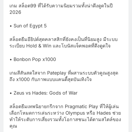
เกม สล็อต99 ที่ได้รับความนิยมรวมทั้งน่าดึงดูดในปี
2026
• Sun of Egypt 5
สล็อตธีมอียิปต์สุดคลาสสิกที่ยังคงเป็นที่นิยมสูง มีระบบ
ระเบียบ Hold & Win และโบนัสแจ็คพอตที่ดึงดูดใจ
• Bonbon Pop x1000
เกมสีสันสดใสจาก Pateplay ที่ผสานระบบตัวคูณสูงสุด
ถึง x1000 กับภาพแบบแคนดี้สุดบันเทิงใจ
• Zeus vs Hades: Gods of War
สล็อตธีมเทพนิยายกรีกจาก Pragmatic Play ที่ให้ผู้เล่น
เลือกโหมดการเล่นระหว่าง Olympus หรือ Hades ช่วย
ทำให้ระดับการเสี่ยงรวมทั้งโอกาสชนะได้ตามสไตล์ของ
คุณ