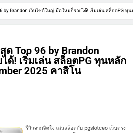
0 by Quinton Punpro777.ceo 4 ธันวา 2568
Pgslot 24 พฤศจิกา 68 pgslot เว็บสล็อ
 96 by Brandon เว็บไซต์ใหญ่ มือใหม่ก็รวยได้! เริ่มเล่น สล็อตPG
9 เดือน Ago
เงินมาแรง รีวิวหน้าเว็บรับฟรี 8 เพชร แทงหวย ยิงปลา สล็อต บาคา
่าสุด Top 96 by Brandon
าท การันตีสมาชิกทั้งไทยและนอก macau69 สมัคร สมัครเล่นง่ายๆไ
ได้! เริ่มเล่น สล็อตPG ทุนหลัก
ember 2025 คาสิโน
0 by Quinton Punpro777.ceo 4 ธันวา 2568
Pgslot 24 พฤศจิกา 68 pgslot เว็บสล็อ
9 เดือน Ago
เงินมาแรง รีวิวหน้าเว็บรับฟรี 8 เพชร แทงหวย ยิงปลา สล็อต บาคา
รีวิวจากจิตใจ เล่นสล็อตกับ pgslotceo เว็บตรง