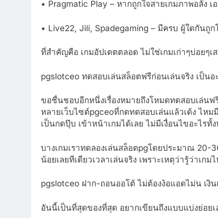
• Pragmatic Play – หากถูกใจสายเกมภาพอลัง เอฟเ
• Live22, Jili, Spadegaming – มีครบ ผู้ใดกันถ
ที่สำคัญคือ เกมอัปเดตตลอด ไม่ใช่เกมเก่าๆบ่อยๆเ
pgslotceo ทดสอบเล่นสล็อตฟรีก่อนเล่นจริง เป็น
ขอชื่นชอบอีกหนึ่งเรื่องหมายถึงโหมดทดสอบเล่นฟรี
หลายเว็บไซต์pgceoที่กดทดสอบเล่นแล้วเด้ง ไหมมีระ
เป็นกดปุ๊บ เข้าหน้าเกมได้เลย ไม่มีเงื่อนไขอะไรทั้
บางเกมเราทดลองเล่นสล็อตpgโดยประมาณ 20-30 นาทีเ
น้อยเลยทีเดียวเวลาเล่นจริง เพราะเหตุว่ารู้ว่าเกม
pgslotceo ฝาก-ถอนออโต้ ไม่ต้องง้อแอดไม่น เงินเ
อันนี้เป็นที่สุดของที่สุด อยากเขียนถึงแบบแบ่งย่อย