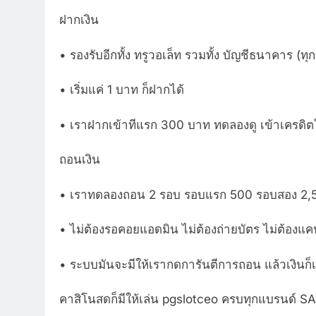
ฝากเงิน
• รองรับอีกทั้ง ทรูวอเล็ท รวมทั้ง บัญชีธนาคาร (ท
• เริ่มแค่ 1 บาท ก็ฝากได้
• เราฝากเข้าทีแรก 300 บาท ทดลองดู เข้าเครดิตในบ
ถอนเงิน
• เราทดลองถอน 2 รอบ รอบแรก 500 รอบสอง 2,500 
• ไม่ต้องรอคอยแอดมิน ไม่ต้องถ่ายบัตร ไม่ต้องแ
• ระบบมันจะมีให้เรากดการันตีการถอน แล้วเงินก็
คาสิโนสดก็มีให้เล่น pgslotceo ครบทุกแบรนด์ S