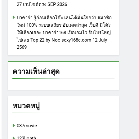
27 เวปไซต์ตรง SEP 2026
บาคาร่า รู้ก่อนเลือกโต๊ะ เล่นได้มั่นใจกว่า สมาชิก
ใหม่ 100% ระบบเสถียร อัปเดตล่าสุด เว็บดี มีโต๊ะ
ให้เลือกเยอะ บาคาร่า168 เปิดเกมไว รับโปรใหญ่
ไปเลย Top 22 by Noe sexy168c.com 12 July
2569
ความเห็นล่าสุด
หมวดหมู่
037movie
123lionth