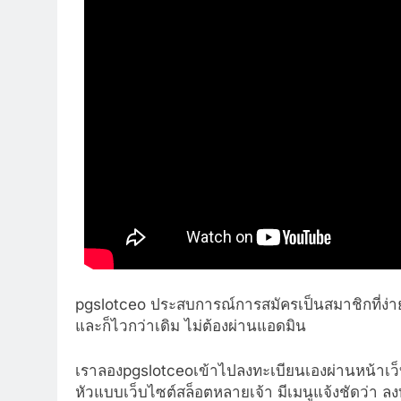
pgslotceo ประสบการณ์การสมัครเป็นสมาชิกที่ง่า
และก็ไวกว่าเดิม ไม่ต้องผ่านแอดมิน
เราลองpgslotceoเข้าไปลงทะเบียนเองผ่านหน้าเว็บขอ
หัวแบบเว็บไซต์สล็อตหลายเจ้า มีเมนูแจ้งชัดว่า ลง