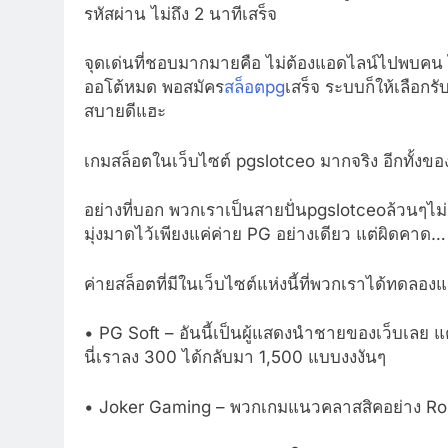
รหัสผ่าน ไม่ถึง 2 นาทีเสร็จ
จุดเด่นที่ชอบมากมายคือ ไม่ต้องแอดไลน์ไปพบคน ไม
ออโต้หมด พอสมัคร
สล็อตpg
เสร็จ ระบบก็ให้เลือกรั
สบายดีแฮะ
เกมสล็อตในเว็บไซต์ pgslotceo มากจริง อีกทั้งข
อย่างที่บอก พวกเราเป็นสายปั่นpgslotceoล้วนๆไม
มุ่งมาดไว้เพียงแค่ค่าย PG อย่างเดียว แต่ผิดคา
ค่ายสล็อตที่มีในเว็บไซต์แห่งนี้ที่พวกเราได้ทดลองแ
• PG Soft – อันนี้เป็นผู้แสดงนำชายของเว็บเลย
นี่เราลง 300 ได้กลับมา 1,500 แบบงงงันๆ
• Joker Gaming – พวกเกมแนวคลาสสิคอย่าง Roma ก็