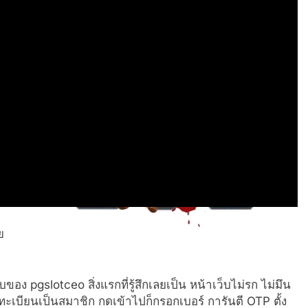
ย
ง pgslotceo สิ่งแรกที่รู้สึกเลยเป็น หน้าเว็บไม่รก ไม่มึน
ทะเบียนเป็นสมาชิก กดเข้าไปก็กรอกเบอร์ การันตี OTP ตั้ง