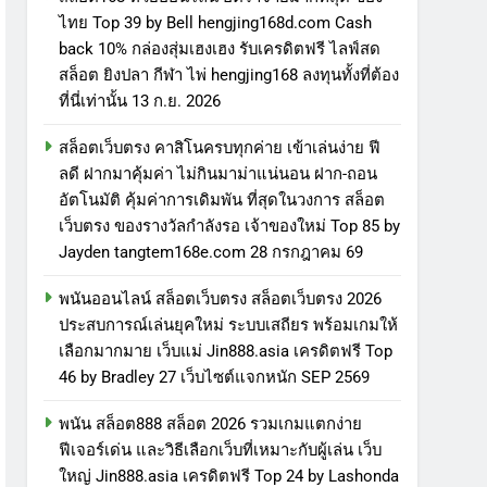
ไทย Top 39 by Bell hengjing168d.com Cash
back 10% กล่องสุ่มเฮงเฮง รับเครดิตฟรี ไลฟ์สด
สล็อต ยิงปลา กีฬา ไพ่ hengjing168 ลงทุนทั้งที่ต้อง
ที่นี่เท่านั้น 13 ก.ย. 2026
สล็อตเว็บตรง คาสิโนครบทุกค่าย เข้าเล่นง่าย ฟี
ลดี ฝากมาคุ้มค่า ไม่กินมาม่าแน่นอน ฝาก-ถอน
อัตโนมัติ คุ้มค่าการเดิมพัน ที่สุดในวงการ สล็อต
เว็บตรง ของรางวัลกำลังรอ เจ้าของใหม่ Top 85 by
Jayden tangtem168e.com 28 กรกฎาคม 69
พนันออนไลน์ สล็อตเว็บตรง สล็อตเว็บตรง 2026
ประสบการณ์เล่นยุคใหม่ ระบบเสถียร พร้อมเกมให้
เลือกมากมาย เว็บแม่ Jin888.asia เครดิตฟรี Top
46 by Bradley 27 เว็บไซต์แจกหนัก SEP 2569
พนัน สล็อต888 สล็อต 2026 รวมเกมแตกง่าย
ฟีเจอร์เด่น และวิธีเลือกเว็บที่เหมาะกับผู้เล่น เว็บ
ใหญ่ Jin888.asia เครดิตฟรี Top 24 by Lashonda