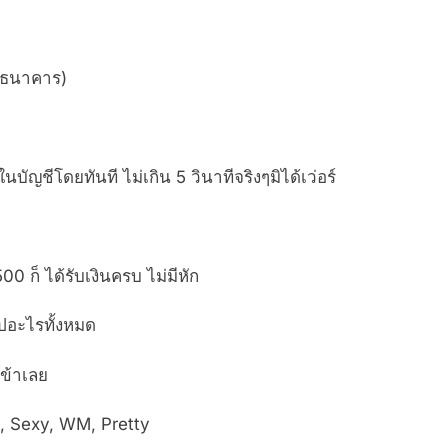
ุกธนาคาร)
ัญชีโดยทันที ไม่เกิน 5 วินาทีจริงๆมิได้เว่อร์
ก็ ได้รับเงินครบ ไม่มีหัก
คปอะไรทั้งหมด
เข้าเลย
A, Sexy, WM, Pretty