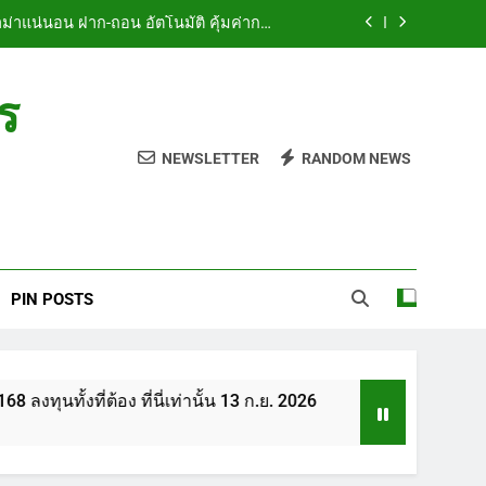
าม่าแน่นอน ฝาก-ถอน อัตโนมัติ คุ้มค่าการ
ม่ Top 85 by Jayden tangtem168e.com 28
กรกฎาคม 69
ะบบเสถียร พร้อมเกมให้เลือกมากมาย เว็บ
by Bradley 27 เว็บไซต์แจกหนัก SEP 2569
ร
บที่เหมาะกับผู้เล่น เว็บใหญ่ Jin888.asia
24 by Lashonda 27 เวปไซต์ตรง SEP 2026
NEWSLETTER
RANDOM NEWS
gjing168d.com Cash back 10% กล่องสุ่ม
เฮงเฮง รับเครดิตฟรี ไลฟ์สด สล็อต ยิงปลา กีฬา ไพ่ hengjing168 ลงทุนทั้งที่ต้อง ที่นี่เท่านั้น 13 ก.ย. 2026
าม่าแน่นอน ฝาก-ถอน อัตโนมัติ คุ้มค่าการ
ม่ Top 85 by Jayden tangtem168e.com 28
กรกฎาคม 69
ะบบเสถียร พร้อมเกมให้เลือกมากมาย เว็บ
by Bradley 27 เว็บไซต์แจกหนัก SEP 2569
PIN POSTS
บที่เหมาะกับผู้เล่น เว็บใหญ่ Jin888.asia
24 by Lashonda 27 เวปไซต์ตรง SEP 2026
สล็อต168 หวยออนไลน์ อัตราจ่ายมากที่สุด ของไทย Top 39 by Bell hengjing168d.com Cash back 10% กล่องสุ่มเฮงเฮง รับเครดิตฟรี ไลฟ์สด สล็อต ยิงปลา กีฬา ไพ่ hengjing168 ลงทุนทั้งที่ต้อง ที่นี่เท่านั้น 13 ก.ย. 2026
สล็อตเว็บตรง คาสิโนครบทุกค่าย 
2 สัปดาห์ Ago
ด้ที่บ้าน Top 35 by Lucia macau69.one
พนัน สล็อต99 โปร