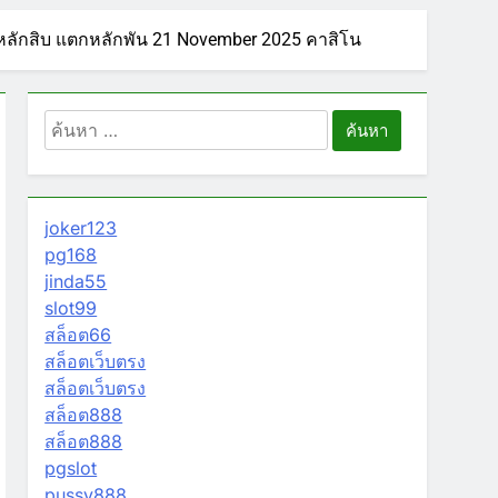
7 เดือน Ago
ตอันดับ 1 ของไทย ค่ายใหญ่ จ่ายทุกยอด เว็บคุณภาพ มาตรฐานสูง
 ทุนหลักสิบ แตกหลักพัน 21 November 2025 คาสิโน
ร่า hengjing168 API แท้ระบบเสถียร Top 41 by Larry
Faro
1 ปี A
ค้นหา
สล็อต168 หวยออนไลน์ อัตราจ่ายมากที่สุด ของไทย Top 39 by Bell hengjing168d.com Cash back 10% กล่องสุ่มเฮงเฮง รับเครดิตฟรี ไลฟ์สด สล็อต ยิงปลา กีฬา ไพ่ hengjing168 ลงทุนทั้งที่ต้อง ที่นี่เท่านั้น 13 ก.ย. 2026
สล็อตเว็บตรง คาสิโนครบทุกค่าย 
สำหรับ:
2 สัปดาห์ Ago
ด้ที่บ้าน Top 35 by Lucia macau69.one
พนัน สล็อต99 โปร
joker123
7 เดือน Ago
pg168
ตอันดับ 1 ของไทย ค่ายใหญ่ จ่ายทุกยอด เว็บคุณภาพ มาตรฐานสูง
jinda55
slot99
ร่า hengjing168 API แท้ระบบเสถียร Top 41 by Larry
Faro
สล็อต66
1 ปี A
สล็อตเว็บตรง
สล็อตเว็บตรง
สล็อต888
สล็อต888
pgslot
pussy888