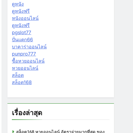
ดูหนัง
ดูหนังฟรี
หนังออนไลน์
ดูหนังฟรี
pgslot77
ปั่นแตก66
บาคาร่าออนไลน์
punpro777
ซื้อหวยออนไลน์
หวยออนไลน์
สล็อต
สล็อต168
เรื่องล่าสุด
สล็อต168 หวยออนไลน์ อัตราจ่ายมากที่สุด ของ