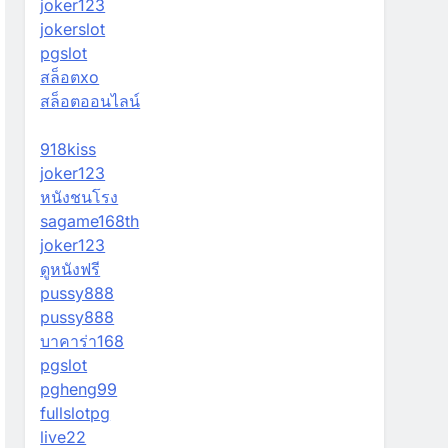
joker123
jokerslot
pgslot
สล็อตxo
สล็อตออนไลน์
918kiss
joker123
หนังชนโรง
sagame168th
joker123
ดูหนังฟรี
pussy888
pussy888
บาคาร่า168
pgslot
pgheng99
fullslotpg
live22