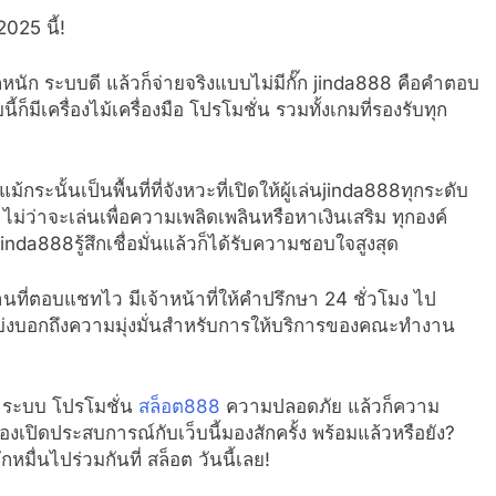
025 นี้!
กหนัก ระบบดี แล้วก็จ่ายจริงแบบไม่มีกั๊ก jinda888 คือคำตอบ
ี้ก็มีเครื่องไม้เครื่องมือ โปรโมชั่น รวมทั้งเกมที่รองรับทุก
ระนั้นเป็นพื้นที่ที่จังหวะที่เปิดให้ผู้เล่นjinda888ทุกระดับ
ไม่ว่าจะเล่นเพื่อความเพลิดเพลินหรือหาเงินเสริม ทุกองค์
inda888รู้สึกเชื่อมั่นแล้วก็ได้รับความชอบใจสูงสุด
้านที่ตอบแชทไว มีเจ้าหน้าที่ให้คำปรึกษา 24 ชั่วโมง ไป
นี้บ่งบอกถึงความมุ่งมั่นสำหรับการให้บริการของคณะทำงาน
าย ระบบ โปรโมชั่น
สล็อต888
ความปลอดภัย แล้วก็ความ
องเปิดประสบการณ์กับเว็บนี้มองสักครั้ง พร้อมแล้วหรือยัง?
มื่นไปร่วมกันที่ สล็อต วันนี้เลย!