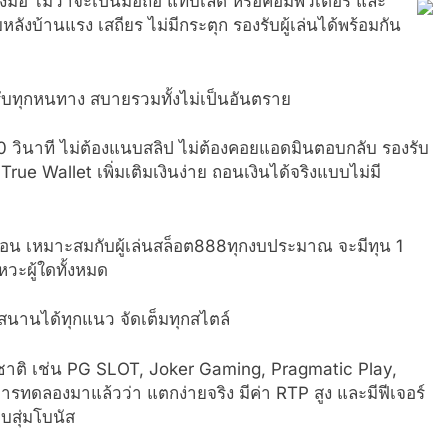
องมือ ไม่ว่าจะเป็นมือถือ แท็บเล็ต หรือคอมพิวเตอร์ และ
งบ้านแรง เสถียร ไม่มีกระตุก รองรับผู้เล่นได้พร้อมกัน
ับทุกหนทาง สบายรวมทั้งไม่เป็นอันตราย
10 วินาที ไม่ต้องแนบสลิป ไม่ต้องคอยแอดมินตอบกลับ รองรับ
ue Wallet เพิ่มเติมเงินง่าย ถอนเงินได้จริงแบบไม่มี
รือถอน เหมาะสมกับผู้เล่นสล็อต888ทุกงบประมาณ จะมีทุน 1
หวะผู้ใดทั้งหมด
สนานได้ทุกแนว จัดเต็มทุกสไตล์
าติ เช่น PG SLOT, Joker Gaming, Pragmatic Play,
การทดลองมาแล้วว่า แตกง่ายจริง มีค่า RTP สูง และมีฟีเจอร์
บสุ่มโบนัส