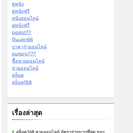
ดูหนัง
ดูหนังฟรี
หนังออนไลน์
ดูหนังฟรี
pgslot77
ปั่นแตก66
บาคาร่าออนไลน์
punpro777
ซื้อหวยออนไลน์
หวยออนไลน์
สล็อต
สล็อต168
เรื่องล่าสุด
สล็อต168 หวยออนไลน์ อัตราจ่ายมากที่สุด ของ