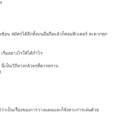
ทร
บซ้อน สมัครได้อีกทั้งบนมือถือแล้วก็คอมพิวเตอร์ สะดวกทุก
เริ่มอย่างไรให้ได้กำไร
นี่เป็นวิถีทางกล้วยๆที่ควรทราบ
)
ส
ต่ว่าเป็นเรื่องของการวางแผนและก็จังหวะการเล่นด้วย