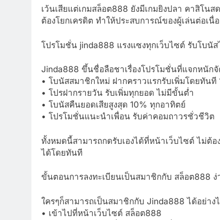
เว้นเสียแต่เกมสล็อต888 ยังมีเกมยิงปลา คาสิโนสด
ต้องโยกเครดิต ทำให้ประสบการณ์ของผู้เล่นต่อเนื่อง
โปรโมชั่น jinda888 แรงแซงทุกเว็บไซต์ รับโบนัสได้ท
Jinda888 ขึ้นชื่อลือชาเรื่องโปรโมชั่นที่แจกหนักจั
• โบนัสสมาชิกใหม่ ฝากคราวแรกรับเพิ่มโดยทัน
• โปรฝากรายวัน รับเพิ่มทุกยอด ไม่มีขั้นต่ำ
• โบนัสคืนยอดเสียสูงสุด 10% ทุกอาทิตย์
• โปรโมชั่นแนะนำเพื่อน รับค่าคอมถาวรชั่วชีวิต
ทั้งหมดนี้สามารถกดรับเองได้ที่หน้าเว็บไซต์ ไม่ต้
ได้โดยทันที
ขั้นตอนการลงทะเบียนเป็นสมาชิกกับ สล็อต888 ง่า
ใครๆก็สามารถเป็นสมาชิกกับ Jinda888 ได้อย่างไม
• เข้าไปที่หน้าเว็บไซต์ สล็อต888