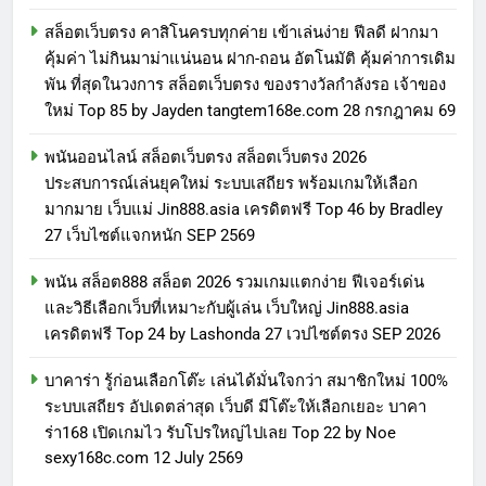
สล็อตเว็บตรง คาสิโนครบทุกค่าย เข้าเล่นง่าย ฟีลดี ฝากมา
คุ้มค่า ไม่กินมาม่าแน่นอน ฝาก-ถอน อัตโนมัติ คุ้มค่าการเดิม
พัน ที่สุดในวงการ สล็อตเว็บตรง ของรางวัลกำลังรอ เจ้าของ
ใหม่ Top 85 by Jayden tangtem168e.com 28 กรกฎาคม 69
พนันออนไลน์ สล็อตเว็บตรง สล็อตเว็บตรง 2026
ประสบการณ์เล่นยุคใหม่ ระบบเสถียร พร้อมเกมให้เลือก
มากมาย เว็บแม่ Jin888.asia เครดิตฟรี Top 46 by Bradley
27 เว็บไซต์แจกหนัก SEP 2569
พนัน สล็อต888 สล็อต 2026 รวมเกมแตกง่าย ฟีเจอร์เด่น
และวิธีเลือกเว็บที่เหมาะกับผู้เล่น เว็บใหญ่ Jin888.asia
เครดิตฟรี Top 24 by Lashonda 27 เวปไซต์ตรง SEP 2026
บาคาร่า รู้ก่อนเลือกโต๊ะ เล่นได้มั่นใจกว่า สมาชิกใหม่ 100%
ระบบเสถียร อัปเดตล่าสุด เว็บดี มีโต๊ะให้เลือกเยอะ บาคา
ร่า168 เปิดเกมไว รับโปรใหญ่ไปเลย Top 22 by Noe
sexy168c.com 12 July 2569