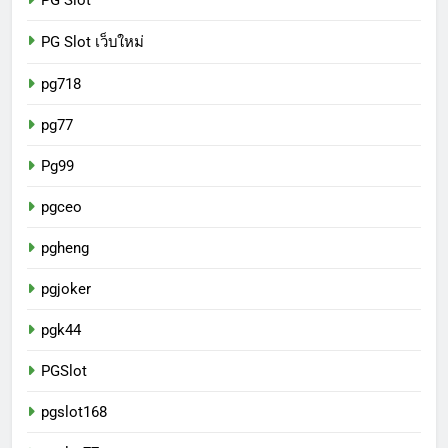
PG Slot เว็บใหม่
pg718
pg77
Pg99
pgceo
pgheng
pgjoker
pgk44
PGSlot
pgslot168