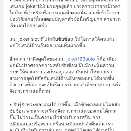
เล่นเกม joker123 นานๆอยู่แล้ว บางคราวเราอาจมีเวลา
ไม่กี่นาทีสำหรับเพื่อการเล่นเพียงแค่นั้น เกมที่เข้าใจง่าย
ของโจ๊กเกอร์ก็เลยตอบปัญหาหัวข้อนี้เจริญมาก สามารถ
เริ่มเล่นได้อย่างเร็ว
เกม joker slot ที่ไม่สลับซับซ้อน ให้โอกาสให้คนเล่น
พอใจเสน่ห์ด้านอื่นของเกมเพิ่มมากขึ้น
อีกความน่าดึงดูดใจของเกม
joker123auto
ก็คือ เพียง
พอมันปราศจากความสลับซับซ้อน มีแม้กระนั้นความ
ง่ายๆให้พวกเรามองเห็นอยู่ตลอด มันก็ทำให้พวกเรา
สามารถจุดโฟกัสกับเสน่ห์ด้านอื่นๆของเกมได้มากขึ้น
ด้วย บางทีก็อาจจะเป็นธีม บรรยากาศ เสียงประกอบ หรือ
จังหวะการเล่นก็ตาม
• รับรู้จังหวะของเกมได้ง่ายขึ้น: เมื่อข้อตกลงเกมไม่สลับ
ซับซ้อน พวกเราจะเริ่มดูจังหวะการเล่นของเกมได้มาก
ขึ้น ไม่ว่าจะเป็นความเร็วสำหรับการสปิน การ
เปลี่ยนแปลงเรื่องราว หรือช่วงที่เกมกำลังตื่นเต้น เรา
จะบันเทิงใจกับการเล่นเกม joker123auto ได้มากขึ้น