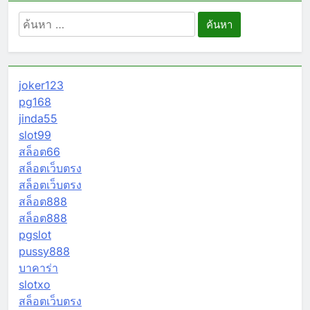
ค้นหา
สำหรับ:
joker123
pg168
jinda55
slot99
สล็อต66
สล็อตเว็บตรง
สล็อตเว็บตรง
สล็อต888
สล็อต888
pgslot
pussy888
บาคาร่า
slotxo
สล็อตเว็บตรง