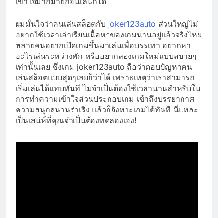
เข้าใจมากมายก่อนเล่นก็ได้
ผมมั่นใจว่าคนเล่นสล็อตกับ
joker123auto
ส่วนใหญ่ไม่
อยากใช้เวลาเล่าเรียนเนื้อหาของเกมนานอยู่แล้วจริงไหม
หลายคนอยากเปิดเกมขึ้นมาเล่นเพื่อบรรเทา อยากหา
อะไรเล่นระหว่างพัก หรืออยากลองเกมใหม่แบบสบายๆ
เท่านั้นเลย ซึ่งเกม joker123auto ถือว่าตอบปัญหาคน
เล่นสล็อตแบบสุดๆเลยก็ว่าได้ เพราะเหตุว่าเราสามารถ
เริ่มเล่นได้แทบทันที ไม่จำเป็นต้องใช้เวลานานสำหรับใน
การทำความเข้าใจส่วนประกอบเกม เข้าถึงบรรยากาศ
ความสนุกสนานร่าเริง แล้วก็จังหวะเกมได้ทันที นี่แหละ
เป็นเสน่ห์ที่คุณจำเป็นต้องทดลองเอง!