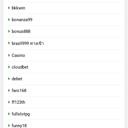
bkkwin
bonanza99
bonus888
brazil999 ทางเข้า
Casino
cloudbet
debet
faro168
ff123th
fullslotpg
funny18