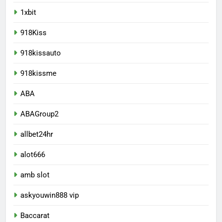
1xbit
918Kiss
918kissauto
918kissme
ABA
ABAGroup2
allbet24hr
alot666
amb slot
askyouwin888 vip
Baccarat