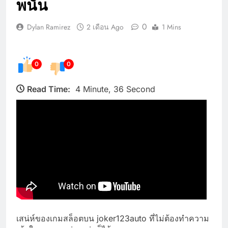
พนัน
0
Dylan Ramirez
2 เดือน Ago
1 Mins
0
0
Read Time:
4 Minute, 36 Second
เสน่ห์ของเกมสล็อตบน joker123auto ที่ไม่ต้องทำความ