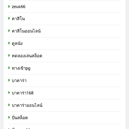
zeus66
คาสิโน
คาสิโนออนไลน์
ดูหนัง
ทดลองเล่นสล็อต
ทางเข้าpg
บาคาร่า
บาคาร่า168
บาคาร่าออนไลน์
ปั่นสล็อต