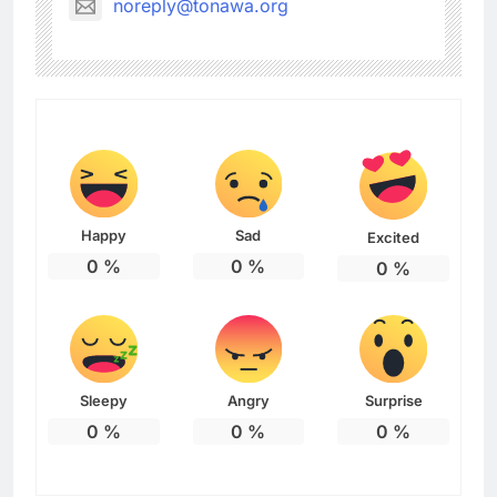
noreply@tonawa.org
Happy
Sad
Excited
0
%
0
%
0
%
Sleepy
Angry
Surprise
0
%
0
%
0
%