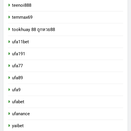
teenoi888
temmax69
tookhuay 88 ถูกหวย88
ufa11bet
ufa191
ufa77
ufa89
ufa9
ufabet
ufanance
yaibet