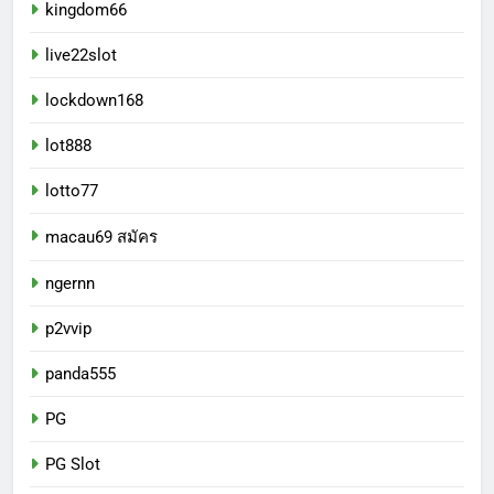
kingdom66
live22slot
lockdown168
lot888
lotto77
macau69 สมัคร
ngernn
p2vvip
panda555
PG
PG Slot