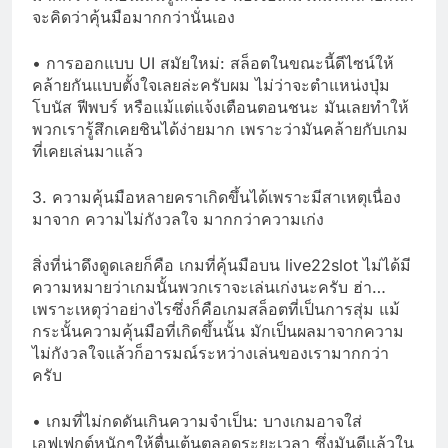
จะคิดว่าคุ้นมือมากกว่านั่นเอง
• การออกแบบ UI สมัยใหม่: สล็อตในขณะนี้ดีไซน์ให้
คล้ายกันแบบตั้งใจเลยล่ะครับผม ไม่ว่าจะตำแหน่งปุ่ม
โบนัส ฟีพบร์ หรือแม้แต่แจ้งเตือนตอนชนะ มันเลยทำให้
พวกเรารู้สึกเคยชินได้ง่ายมาก เพราะว่ามันคล้ายกับเกม
ที่เคยเล่นมาแล้ว
3. ความคุ้นมือหลายคราเกิดขึ้นได้เพราะมีสาเหตุเนื่อง
มาจาก ความไม่กังวลใจ มากกว่าความเก่ง
สิ่งที่น่าดึงดูดเลยก็คือ เกมที่คุ้นมือบน live22slot ไม่ได้มี
ความหมายว่าเกมนั้นพวกเราจะเล่นเก่งนะครับ ฮ่า…
เพราะเหตุว่าอย่างไรซึ่งก็คือเกมสล็อตที่เป็นการสุ่ม แม้
กระนั้นความคุ้นมือที่เกิดขึ้นนั้น มักเป็นผลมาจากความ
ไม่กังวลใจแล้วก็อารมณ์ระหว่างเล่นของเรามากกว่า
ครับ
• เกมที่ไม่กดดันเกินความจำเป็น: บางเกมอาจใส่
เอฟเฟกต์หนักๆให้ตื่นเต้นตลอดระยะเวลา ซึ่งมันดีแล้วใน