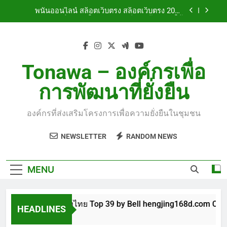
Skip
คุ้มค่าการเดิมพัน ที่สุดในวงการ สล็อตเว็บตรง ของ
พนันออนไลน์ สล็อตเว็บตรง สล็อตเว็บตรง 2026
รางวัลกำลังรอ เจ้าของใหม่ Top 85 by Jayden
to
ประสบการณ์เล่นยุคใหม่ ระบบเสถียร พร้อมเกมให้
tangtem168e.com 28 กรกฎาคม 69
เลือกมากมาย เว็บแม่ Jin888.asia เครดิตฟรี Top 46
content
พนัน สล็อต888 สล็อต 2026 รวมเกมแตกง่าย ฟีเจอร์
by Bradley 27 เว็บไซต์แจกหนัก SEP 2569
เด่น และวิธีเลือกเว็บที่เหมาะกับผู้เล่น เว็บใหญ่
Jin888.asia เครดิตฟรี Top 24 by Lashonda 27 เวป
สล็อต168 หวยออนไลน์ อัตราจ่ายมากที่สุด ของไทย
ไซต์ตรง SEP 2026
Top 39 by Bell hengjing168d.com Cash back 10%
Tonawa – องค์กรเพื่อ
กล่องสุ่มเฮงเฮง รับเครดิตฟรี ไลฟ์สด สล็อต ยิงปลา
สล็อตเว็บตรง คาสิโนครบทุกค่าย เข้าเล่นง่าย ฟีลดี
กีฬา ไพ่ hengjing168 ลงทุนทั้งที่ต้อง ที่นี่เท่านั้น 13
การพัฒนาที่ยั่งยืน
ฝากมาคุ้มค่า ไม่กินมาม่าแน่นอน ฝาก-ถอน อัตโนมัติ
ก.ย. 2026
คุ้มค่าการเดิมพัน ที่สุดในวงการ สล็อตเว็บตรง ของ
พนันออนไลน์ สล็อตเว็บตรง สล็อตเว็บตรง 2026
รางวัลกำลังรอ เจ้าของใหม่ Top 85 by Jayden
ประสบการณ์เล่นยุคใหม่ ระบบเสถียร พร้อมเกมให้
tangtem168e.com 28 กรกฎาคม 69
องค์กรที่ส่งเสริมโครงการเพื่อความยั่งยืนในชุมชน
เลือกมากมาย เว็บแม่ Jin888.asia เครดิตฟรี Top 46
พนัน สล็อต888 สล็อต 2026 รวมเกมแตกง่าย ฟีเจอร์
by Bradley 27 เว็บไซต์แจกหนัก SEP 2569
เด่น และวิธีเลือกเว็บที่เหมาะกับผู้เล่น เว็บใหญ่
NEWSLETTER
RANDOM NEWS
Jin888.asia เครดิตฟรี Top 24 by Lashonda 27 เวป
ไซต์ตรง SEP 2026
MENU
HEADLINES