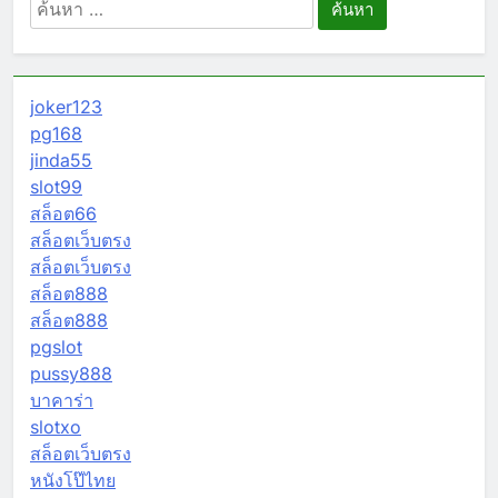
ค้นหา
สำหรับ:
joker123
pg168
jinda55
slot99
สล็อต66
สล็อตเว็บตรง
สล็อตเว็บตรง
สล็อต888
สล็อต888
pgslot
pussy888
บาคาร่า
slotxo
สล็อตเว็บตรง
หนังโป๊ไทย