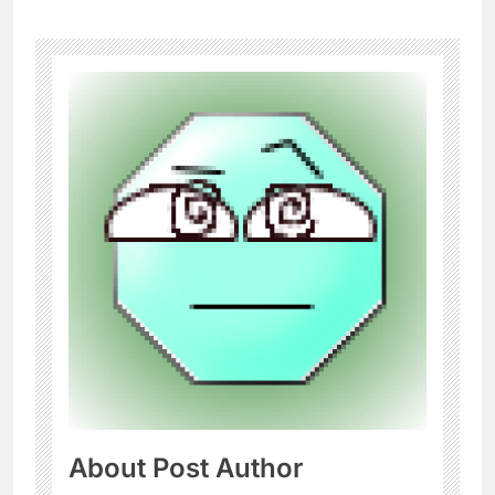
About Post Author