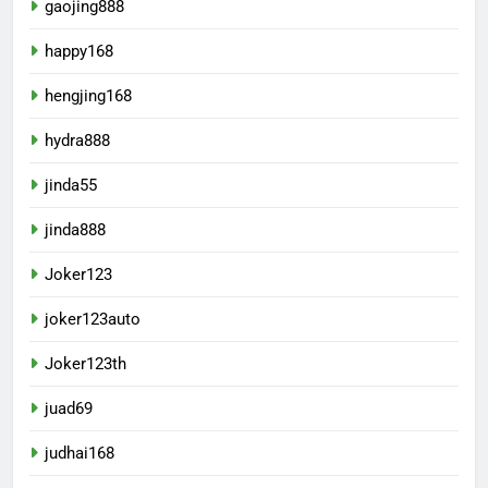
gaojing888
happy168
hengjing168
hydra888
jinda55
jinda888
Joker123
joker123auto
Joker123th
juad69
judhai168