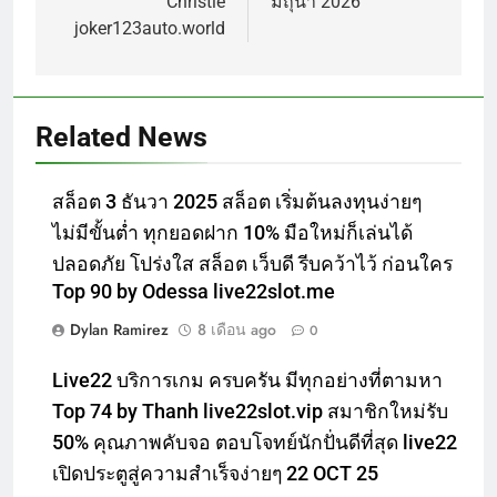
Christie
มิถุนา 2026
joker123auto.world
Related News
สล็อต 3 ธันวา 2025 สล็อต เริ่มต้นลงทุนง่ายๆ
ไม่มีขั้นต่ำ ทุกยอดฝาก 10% มือใหม่ก็เล่นได้
ปลอดภัย โปร่งใส สล็อต เว็บดี รีบคว้าไว้ ก่อนใคร
Top 90 by Odessa live22slot.me
Dylan Ramirez
8 เดือน ago
0
Live22 บริการเกม ครบครัน มีทุกอย่างที่ตามหา
Top 74 by Thanh live22slot.vip สมาชิกใหม่รับ
50% คุณภาพคับจอ ตอบโจทย์นักปั่นดีที่สุด live22
เปิดประตูสู่ความสำเร็จง่ายๆ 22 OCT 25