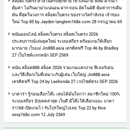
สล็อตเว็บตรง คาสิโนครบทุกค่าย เข้าเล่นง่าย ฟีลดี ฝากมา
คุ้มค่า ไม่กินมาม่าแน่นอน ฝาก-ถอน อัตโนมัติ คุ้มค่าการเดิม
พัน ที่สุดในวงการ สล็อตเว็บตรง ของรางวัลกำลังรอ เจ้าของ
ใหม่ Top 85 by Jayden tangtem168e.com 28 กรกฎาคม 69
พนันออนไลน์ สล็อตเว็บตรง สล็อตเว็บตรง 2026
ประสบการณ์เล่นยุคใหม่ ระบบเสถียร พร้อมเกมให้เลือก
มากมาย เว็บแม่ Jin888.asia เครดิตฟรี Top 46 by Bradley
27 เว็บไซต์แจกหนัก SEP 2569
พนัน สล็อต888 สล็อต 2026 รวมเกมแตกง่าย ฟีเจอร์เด่น
และวิธีเลือกเว็บที่เหมาะกับผู้เล่น เว็บใหญ่ Jin888.asia
เครดิตฟรี Top 24 by Lashonda 27 เวปไซต์ตรง SEP 2026
บาคาร่า รู้ก่อนเลือกโต๊ะ เล่นได้มั่นใจกว่า สมาชิกใหม่ 100%
ระบบเสถียร อัปเดตล่าสุด เว็บดี มีโต๊ะให้เลือกเยอะ บาคา
ร่า168 เปิดเกมไว รับโปรใหญ่ไปเลย Top 22 by Noe
sexy168c.com 12 July 2569