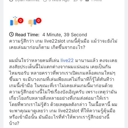
0
0
Read Time:
4 Minute, 39 Second
ความรู้สึกว่า เกม live22slot เกมนี้คุ้นมือ แม้ว่าจะยังไม่
เคยเล่นมาก่อนก็ตาม เกิดขึ้นจากอะไร?
ผมมั่นใจว่าหลายคนที่เล่น
live22
มานานแล้ว คงจะเคย
สงสัยประเด็นนี้ไม่แตกต่างจากผมแน่นอน เคยเป็นกัน
ไหมขอรับ หลายคราวที่พวกเราเปิดเกมสล็อตเกมใหม่ๆ
ขึ้นมา จะมีบางเกมที่เล่นเพียงแค่ไม่กี่นาทีก็รู้ได้ทันทีว่า
เกมนี้เข้ามือ ในขณะที่เราไม่เคยเล่นเกมนี้มาก่อนด้วย
ความรู้สึกอย่างนี้ไม่ใช่เรื่องบังเอิญครับ เพราะเหตุว่ามัน
เกี่ยวโยงกับหลายสิ่งหลายอย่างที่เกมส่งต่อมาให้เรา
โดยที่พวกเราไม่รู้ตัว ด้วยเหตุผลดังกล่าว ในเนื้อหานี้ ผม
จะพาคุณมาดูเลยว่า เกม live22slot ที่ให้ความรู้คุ้นมือ
หรือเข้ามือนั้น มันมีอะไรที่ทำให้พวกเรารู้สึกอย่างนี้
บ้าง?