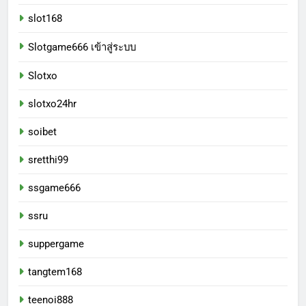
slot168
Slotgame666 เข้าสู่ระบบ
Slotxo
slotxo24hr
soibet
sretthi99
ssgame666
ssru
suppergame
tangtem168
teenoi888