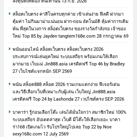
ลงทุนทั้งที่ต้อง ที่นี่เท่านั้น 13 ก.ย. 2026
สล็อตเว็บตรง คาสิโนครบทุกค่าย เข้าเล่นง่าย ฟีลดี ฝากมา
คุ้มค่า ไม่กินมาม่าแน่นอน ฝาก-ถอน อัตโนมัติ คุ้มค่าการเดิม
พัน ที่สุดในวงการ สล็อตเว็บตรง ของรางวัลกำลังรอ เจ้าของ
ใหม่ Top 85 by Jayden tangtem168e.com 28 กรกฎาคม 69
พนันออนไลน์ สล็อตเว็บตรง สล็อตเว็บตรง 2026
ประสบการณ์เล่นยุคใหม่ ระบบเสถียร พร้อมเกมให้เลือก
มากมาย เว็บแม่ Jin888.asia เครดิตฟรี Top 46 by Bradley
27 เว็บไซต์แจกหนัก SEP 2569
พนัน สล็อต888 สล็อต 2026 รวมเกมแตกง่าย ฟีเจอร์เด่น
และวิธีเลือกเว็บที่เหมาะกับผู้เล่น เว็บใหญ่ Jin888.asia
เครดิตฟรี Top 24 by Lashonda 27 เวปไซต์ตรง SEP 2026
บาคาร่า รู้ก่อนเลือกโต๊ะ เล่นได้มั่นใจกว่า สมาชิกใหม่ 100%
ระบบเสถียร อัปเดตล่าสุด เว็บดี มีโต๊ะให้เลือกเยอะ บาคา
ร่า168 เปิดเกมไว รับโปรใหญ่ไปเลย Top 22 by Noe
sexy168c.com 12 July 2569