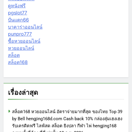
ดูหนังฟรี
pgslot77
ปั่นแตก66
บาคาร่าออนไลน์
punpro777
ซื้อหวยออนไลน์
หวยออนไลน์
สล็อต
สล็อต168
เรื่องล่าสุด
สล็อต168 หวยออนไลน์ อัตราจ่ายมากที่สุด ของไทย Top 39
by Bell hengjing168d.com Cash back 10% กล่องสุ่มเฮงเฮง
รับเครดิตฟรี ไลฟ์สด สล็อต ยิงปลา กีฬา ไพ่ hengjing168