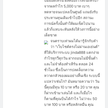
ปั๊มยอดเทิร์น ผลคืออะไรล่ะนะครับ?
จากผลกำไร 5,000 บาท เบาๆ
หดหายจนแปลงเป็นศูนย์ แถมยังรับ
ประทานทุนเดิมเข้าไปอีก สถานะ
การณ์ครั้งนั้นทำให้ผมเข็ดไปนาน
แล้วก็แทบจะหันหลังให้วงการนี้อย่าง
เด็ดขาด
จนตราบเท่าผมได้มารู้จักกับคำ
ว่า “เว็บไซต์ตรงไม่ผ่านเอเย่นต์”
ที่ให้บริการระบบ jinda888 แตกง่าย
กำไรทุกวี่ทุกวัน ฝากถอนไม่มีขั้นต่ำ
และไม่จำต้องทำเทิร์น ตลอด 24
ชั่วโมง ซึ่งเป็นการปลดล็อกความ
หวาดกลัวของผมอย่างสิ้นเชิง ระบบนี้
แปลว่าเช่นไร? มันหมายความว่า วัน
นี้คุณมีทุน 10 บาท หรือ 20 บาท คุณ
ก็ฝากเข้ามาเล่นได้ และก็เมื่อไร
ก็ตามที่คุณปั่นได้กำไร ไม่ว่าจะ 50
บาท 100 บาท หรือหลักหมื่น คุณ