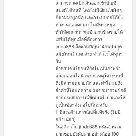
สามารถกดเบิกเงินออกเข้าบัญชี
แบงค์ได้ทันที โดยไม่มีเงื่อนไขใดๆ
ก็ตามมาผูกมัด และก็ระบบออโต้ยัง
ทำงานตลอดเวลา ไม่มีทางหยุด
ทำให้ผมสามารถเข้ามาสร้างรายได้
เสริมได้ทุกเมื่อที่ต้องการ
jinda888 ถึงตอบปัญหานักพนันยุค
สมัยใหม่? แตกง่าย ทำกำไรได้ทุกๆ
วัน
สำหรับคนใดกันที่ยังไม่เห็นภาพว่า
สล็อตออนไลน์ เพราะเหตุใดระบบนี้
ถึงมีความหมายนัก และทำไมผมถึง
ย้ำคำนี้ในบทความ ผมขอมารวมข้อดี
จากประสบการณ์ที่เล่นจริงมาแกะให้
ดูเป็นข้อๆดังต่อไปนี้นะครับ
1. อิสระด้านการเงินที่แท้จริง (ไม่มี
อย่างน้อย)
ในอดีต เว็บ jinda888 พนันจำนวน
มากชอบบังคับฝากอย่างน้อย 100