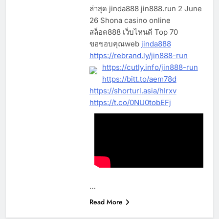
ล่าสุด jinda888 jin888.run 2 June
26 Shona casino online
สล็อต888 เว็บไหนดี Top 70
ขอขอบคุณweb
jinda888
https://rebrand.ly/jin888-run
https://cutly.info/jin888-run
https://bitt.to/aem78d
https://shorturl.asia/hIrxv
https://t.co/0NU0tobEFj
…
Read More