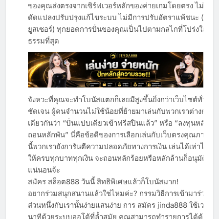
ของคุณส่งตรงจากเซิร์ฟเวอร์หลักของค่ายเกมโดยตรง ไม่มีกา
ดัดแปลงปรับปรุงแก้ไขระบบ ไม่มีการปรับอัตราแพ้ชนะ (Loc
ยูสเซอร์) ทุกยอดการปั่นของคุณเป็นไปตามกลไกที่โปร่งใสรวมทั
ธรรมที่สุด
จังหวะที่คุณจะทำโบนัสแตกก็เลยมีสูงขึ้นยิ่งกว่าเว็บไซต์ทั่วๆไ
ชัดเจน ผู้คนจำนวนไม่ใช้น้อยที่ย้ายมาเล่นกับพวกเราต่างกล่าวเ
เดียวกันว่า “ปั่นแปบเดียวเข้าฟรีสปินแล้ว” หรือ “ลงทุนหลักสิบ
ถอนหลักพัน” นี่คือข้อดีของการเลือกเล่นกับเว็บตรงคุณภาพสูง ย
นี้พวกเรายังการันตีความปลอดภัยทางการเงิน เล่นได้เท่าไรพว
ให้ครบทุกบาททุกเงิน จะถอนหลักร้อยหรือหลักล้านก็อนุมัติไว 
แน่นอนจ้ะ
สมัคร สล็อต888 วันนี้ สิทธิพิเศษแล้วก็โบนัสมาก!
อยากร่วมสนุกสนานแล้วใช่ไหมค่ะ? กรรมวิธีการเข้ามาร่วมเป
ส่วนหนึ่งกับเรานั้นง่ายแสนง่าย การ สมัคร jinda888 ใช้เวลาไม
นาทีด้วยระบบออโต้ที่ล้ำสมัย คุณสามารถทำรายการได้ด้วยตั