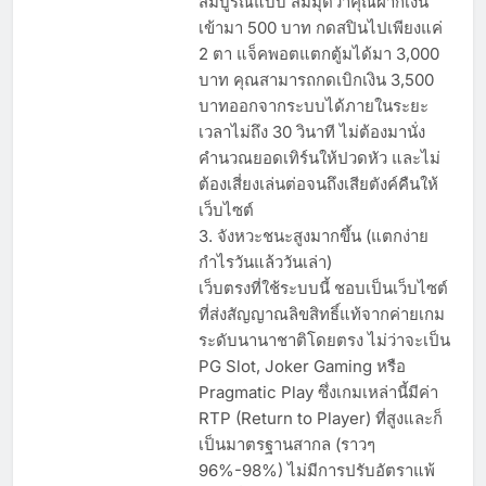
สมบูรณ์แบบ สมมุติว่าคุณฝากเงิน
เข้ามา 500 บาท กดสปินไปเพียงแค่
2 ตา แจ็คพอตแตกตู้มได้มา 3,000
บาท คุณสามารถกดเบิกเงิน 3,500
บาทออกจากระบบได้ภายในระยะ
เวลาไม่ถึง 30 วินาที ไม่ต้องมานั่ง
คำนวณยอดเทิร์นให้ปวดหัว และไม่
ต้องเสี่ยงเล่นต่อจนถึงเสียตังค์คืนให้
เว็บไซต์
3. จังหวะชนะสูงมากขึ้น (แตกง่าย
กำไรวันแล้ววันเล่า)
เว็บตรงที่ใช้ระบบนี้ ชอบเป็นเว็บไซต์
ที่ส่งสัญญาณลิขสิทธิ์แท้จากค่ายเกม
ระดับนานาชาติโดยตรง ไม่ว่าจะเป็น
PG Slot, Joker Gaming หรือ
Pragmatic Play ซึ่งเกมเหล่านี้มีค่า
RTP (Return to Player) ที่สูงและก็
เป็นมาตรฐานสากล (ราวๆ
96%-98%) ไม่มีการปรับอัตราแพ้