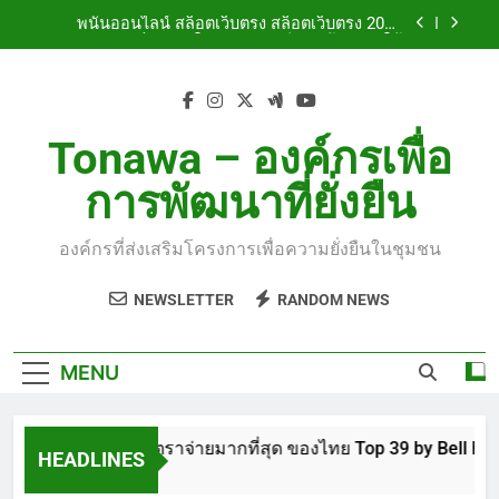
Skip
คุ้มค่าการเดิมพัน ที่สุดในวงการ สล็อตเว็บตรง ของ
พนันออนไลน์ สล็อตเว็บตรง สล็อตเว็บตรง 2026
รางวัลกำลังรอ เจ้าของใหม่ Top 85 by Jayden
to
ประสบการณ์เล่นยุคใหม่ ระบบเสถียร พร้อมเกมให้
tangtem168e.com 28 กรกฎาคม 69
เลือกมากมาย เว็บแม่ Jin888.asia เครดิตฟรี Top 46
content
พนัน สล็อต888 สล็อต 2026 รวมเกมแตกง่าย ฟีเจอร์
by Bradley 27 เว็บไซต์แจกหนัก SEP 2569
เด่น และวิธีเลือกเว็บที่เหมาะกับผู้เล่น เว็บใหญ่
Jin888.asia เครดิตฟรี Top 24 by Lashonda 27 เวป
สล็อต168 หวยออนไลน์ อัตราจ่ายมากที่สุด ของไทย
ไซต์ตรง SEP 2026
Top 39 by Bell hengjing168d.com Cash back 10%
Tonawa – องค์กรเพื่อ
กล่องสุ่มเฮงเฮง รับเครดิตฟรี ไลฟ์สด สล็อต ยิงปลา
สล็อตเว็บตรง คาสิโนครบทุกค่าย เข้าเล่นง่าย ฟีลดี
กีฬา ไพ่ hengjing168 ลงทุนทั้งที่ต้อง ที่นี่เท่านั้น 13
การพัฒนาที่ยั่งยืน
ฝากมาคุ้มค่า ไม่กินมาม่าแน่นอน ฝาก-ถอน อัตโนมัติ
ก.ย. 2026
คุ้มค่าการเดิมพัน ที่สุดในวงการ สล็อตเว็บตรง ของ
พนันออนไลน์ สล็อตเว็บตรง สล็อตเว็บตรง 2026
รางวัลกำลังรอ เจ้าของใหม่ Top 85 by Jayden
ประสบการณ์เล่นยุคใหม่ ระบบเสถียร พร้อมเกมให้
tangtem168e.com 28 กรกฎาคม 69
องค์กรที่ส่งเสริมโครงการเพื่อความยั่งยืนในชุมชน
เลือกมากมาย เว็บแม่ Jin888.asia เครดิตฟรี Top 46
พนัน สล็อต888 สล็อต 2026 รวมเกมแตกง่าย ฟีเจอร์
by Bradley 27 เว็บไซต์แจกหนัก SEP 2569
เด่น และวิธีเลือกเว็บที่เหมาะกับผู้เล่น เว็บใหญ่
NEWSLETTER
RANDOM NEWS
Jin888.asia เครดิตฟรี Top 24 by Lashonda 27 เวป
ไซต์ตรง SEP 2026
MENU
HEADLINES
go