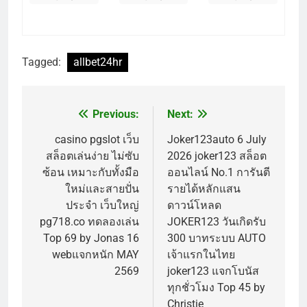
Tagged:
allbet24hr
Previous:
Next:
แนะแนว
เรื่อง
casino pgslot เว็บ
Joker123auto 6 July
สล็อตเล่นง่าย ไม่ซับ
2026 joker123 สล็อต
ซ้อน เหมาะกับทั้งมือ
ออนไลน์ No.1 การันตี
ใหม่และสายปั่น
รายได้หลักแสน
ประจำ เว็บใหญ่
ดาวน์โหลด
pg718.co ทดลองเล่น
JOKER123 วันเกิดรับ
Top 69 by Jonas 16
300 บาทระบบ AUTO
webแจกหนัก MAY
เจ้าแรกในไทย
2569
joker123 แจกโบนัส
ทุกชั่วโมง Top 45 by
Christie