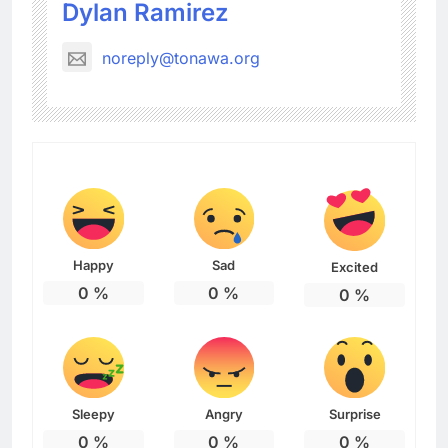
Dylan Ramirez
noreply@tonawa.org
Happy
Sad
Excited
0
%
0
%
0
%
Sleepy
Angry
Surprise
0
%
0
%
0
%