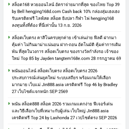
สล็อต168 หวยออนไลน์ อัตราจ่ายมากที่สุด ของไทย Top 39
by Bell hengjing168d.com Cash back 10% กล่องสุ่มเฮงเฮง
รับเครดิตฟรี ไลฟ์สด สล็อต ยิงปลา กีฬา ไพ่ hengjing168
ลงทุนทั้งที่ต้อง ที่นี่เท่านั้น 13 ก.ย. 2026
สล็อตเว็บตรง คาสิโนครบทุกค่าย เข้าเล่นง่าย ฟีลดี ฝากมา
คุ้มค่า ไม่กินมาม่าแน่นอน ฝาก-ถอน อัตโนมัติ คุ้มค่าการเดิม
พัน ที่สุดในวงการ สล็อตเว็บตรง ของรางวัลกำลังรอ เจ้าของ
ใหม่ Top 85 by Jayden tangtem168e.com 28 กรกฎาคม 69
พนันออนไลน์ สล็อตเว็บตรง สล็อตเว็บตรง 2026
ประสบการณ์เล่นยุคใหม่ ระบบเสถียร พร้อมเกมให้เลือก
มากมาย เว็บแม่ Jin888.asia เครดิตฟรี Top 46 by Bradley
27 เว็บไซต์แจกหนัก SEP 2569
พนัน สล็อต888 สล็อต 2026 รวมเกมแตกง่าย ฟีเจอร์เด่น
และวิธีเลือกเว็บที่เหมาะกับผู้เล่น เว็บใหญ่ Jin888.asia
เครดิตฟรี Top 24 by Lashonda 27 เวปไซต์ตรง SEP 2026