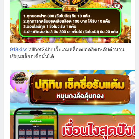
918kiss
allbet24hr เว็บเกมสล็อตยอดฮิตระดับตำนาน
เซียนสล็อตเชื่อมั่นได้