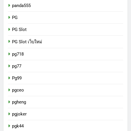
panda555
PG
PG Slot
PG Slot เว็บใหม่
pg718
pg77
Pg99
pgceo
pgheng
pgjoker
pgk44