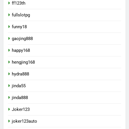
ff123th
fullslotpg
funny18
gaojing888
happy168
hengjing168
hydra888
jinda55
jinda888
Joker123
joker123auto