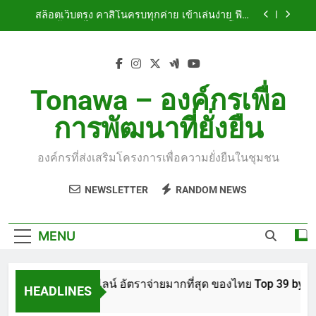
Skip
คุ้มค่าการเดิมพัน ที่สุดในวงการ สล็อตเว็บตรง ของ
พนันออนไลน์ สล็อตเว็บตรง สล็อตเว็บตรง 2026
รางวัลกำลังรอ เจ้าของใหม่ Top 85 by Jayden
to
ประสบการณ์เล่นยุคใหม่ ระบบเสถียร พร้อมเกมให้
tangtem168e.com 28 กรกฎาคม 69
เลือกมากมาย เว็บแม่ Jin888.asia เครดิตฟรี Top 46
content
พนัน สล็อต888 สล็อต 2026 รวมเกมแตกง่าย ฟีเจอร์
by Bradley 27 เว็บไซต์แจกหนัก SEP 2569
เด่น และวิธีเลือกเว็บที่เหมาะกับผู้เล่น เว็บใหญ่
Jin888.asia เครดิตฟรี Top 24 by Lashonda 27 เวป
สล็อต168 หวยออนไลน์ อัตราจ่ายมากที่สุด ของไทย
ไซต์ตรง SEP 2026
Top 39 by Bell hengjing168d.com Cash back 10%
Tonawa – องค์กรเพื่อ
กล่องสุ่มเฮงเฮง รับเครดิตฟรี ไลฟ์สด สล็อต ยิงปลา
สล็อตเว็บตรง คาสิโนครบทุกค่าย เข้าเล่นง่าย ฟีลดี
กีฬา ไพ่ hengjing168 ลงทุนทั้งที่ต้อง ที่นี่เท่านั้น 13
การพัฒนาที่ยั่งยืน
ฝากมาคุ้มค่า ไม่กินมาม่าแน่นอน ฝาก-ถอน อัตโนมัติ
ก.ย. 2026
คุ้มค่าการเดิมพัน ที่สุดในวงการ สล็อตเว็บตรง ของ
พนันออนไลน์ สล็อตเว็บตรง สล็อตเว็บตรง 2026
รางวัลกำลังรอ เจ้าของใหม่ Top 85 by Jayden
ประสบการณ์เล่นยุคใหม่ ระบบเสถียร พร้อมเกมให้
tangtem168e.com 28 กรกฎาคม 69
องค์กรที่ส่งเสริมโครงการเพื่อความยั่งยืนในชุมชน
เลือกมากมาย เว็บแม่ Jin888.asia เครดิตฟรี Top 46
พนัน สล็อต888 สล็อต 2026 รวมเกมแตกง่าย ฟีเจอร์
by Bradley 27 เว็บไซต์แจกหนัก SEP 2569
เด่น และวิธีเลือกเว็บที่เหมาะกับผู้เล่น เว็บใหญ่
NEWSLETTER
RANDOM NEWS
Jin888.asia เครดิตฟรี Top 24 by Lashonda 27 เวป
ไซต์ตรง SEP 2026
MENU
HEADLINES
าห์ Ago