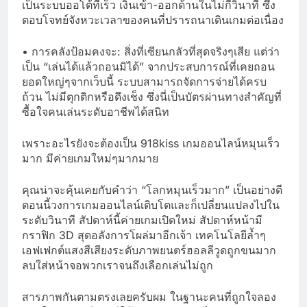
เป็นระบบออโต้ที่เร็ว เงินเข้า-ออกด้านในไม่กี่วินาที ซึ่ง
ตอบโจทย์จังหวะเวลาของคนที่ปรารถนาเดินเกมต่อเนื่อง
• การคลังป้อมคงจะ: สิ่งที่เซียนกลัวที่สุดจริงๆเสีย แต่ว่า
เป็น “เล่นได้แล้วถอนมิได้” จากประสบการณ์ที่เคยถอน
ยอดใหญ่ๆจากเว็บนี้ ระบบสามารถจัดการจ่ายได้ครบ
ถ้วน ไม่มีตุกติกหรือดึงเช็ง ซึ่งนี่เป็นบัตรผ่านทางสำคัญที่
ซื้อใจคนเล่นระดับอาชีพได้สนิท
เพราะอะไรยังจะต้องเป็น 918kiss เกมออนไลน์หมุนเร็ว
มาก มีค่ายเกมใหม่ๆมากมาย
คุณน่าจะคุ้นเคยกับคำว่า “โลกหมุนเร็วมาก” เป็นอย่างดี
ตอนนี้วงการเกมออนไลน์เติบโตและก็เปลี่ยนแปลงไปใน
ระดับวินาที สัปดาห์นี้ค่ายเกมเปิดใหม่ สัปดาห์หน้ามี
กราฟิก 3D สุดอลังการโผล่มาอีกเจ้า เทคโนโลยีล้ำๆ
เอฟเฟกต์แสงสีเสียงระดับภาพยนตร์ฮอลลีวูดถูกขนมาก
ลบใส่หน้าจอพวกเราจนถึงเลือกเล่นไม่ถูก
สารภาพกันตามตรงเลยครับผม ในฐานะคนที่ถูกใจลอง