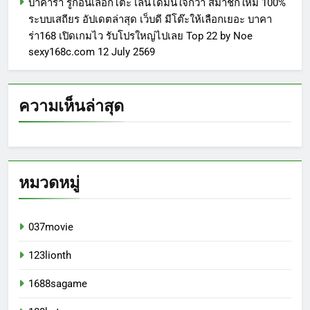
บาคาร่า รู้ก่อนเลือกโต๊ะ เล่นได้มั่นใจกว่า สมาชิกใหม่ 100%
ระบบเสถียร อัปเดตล่าสุด เว็บดี มีโต๊ะให้เลือกเยอะ บาคา
ร่า168 เปิดเกมไว รับโปรใหญ่ไปเลย Top 22 by Noe
sexy168c.com 12 July 2569
ความเห็นล่าสุด
หมวดหมู่
037movie
123lionth
1688sagame