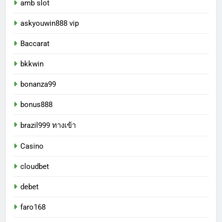
amb slot
askyouwin888 vip
Baccarat
bkkwin
bonanza99
bonus888
brazil999 ทางเข้า
Casino
cloudbet
debet
faro168