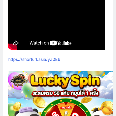
https://shorturl.asia/yZ0E6