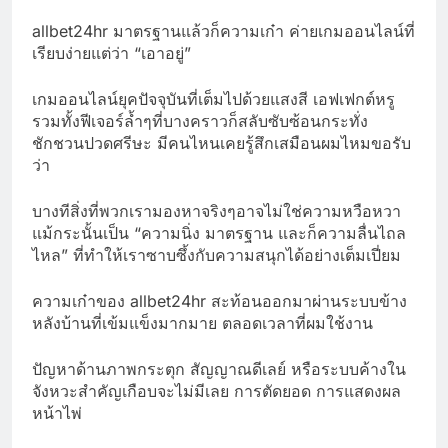
allbet24hr มาตรฐานแล้วก็ความเก๋า ค่ายเกมออนไลน์ที่
เรียบง่ายแต่ว่า “เอาอยู่”
เกมออนไลน์ยุคปัจจุบันที่เต็มไปด้วยแสงสี เอฟเฟกต์หรู
รวมทั้งฟีเจอร์ล้ำๆที่บางคราวก็สลับซับซ้อนกระทั่ง
ชักชวนปวดศรีษะ มีคนไหนเคยรู้สึกเสมือนผมไหมขอรับ
ว่า
บางทีสิ่งที่พวกเรามองหาจริงๆอาจไม่ใช่ความหวือหวา
แม้กระนั้นเป็น “ความนิ่ง มาตรฐาน และก็ความลื่นไถล
ไหล” ที่ทำให้เราซาบซึ้งกับความสนุกได้อย่างเต็มเปี่ยม
ความเก๋าของ allbet24hr สะท้อนออกมาผ่านระบบข้าง
หลังบ้านที่เข้มแข็งมากมาย ตลอดเวลาที่ผมใช้งาน
ปัญหาด้านภาพกระตุก สัญญาณดีเลย์ หรือระบบค้างใน
จังหวะสำคัญเกือบจะไม่มีเลย การตัดยอด การแสดงผล
หน้าไพ่