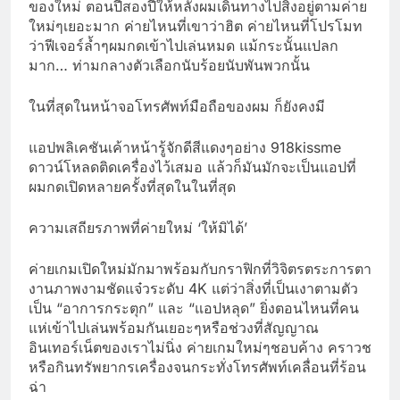
ของใหม่ ตอนปีสองปีให้หลังผมเดินทางไปสิงอยู่ตามค่าย
ใหม่ๆเยอะมาก ค่ายไหนที่เขาว่าฮิต ค่ายไหนที่โปรโมท
ว่าฟีเจอร์ล้ำๆผมกดเข้าไปเล่นหมด แม้กระนั้นแปลก
มาก… ท่ามกลางตัวเลือกนับร้อยนับพันพวกนั้น
ในที่สุดในหน้าจอโทรศัพท์มือถือของผม ก็ยังคงมี
แอปพลิเคชันเค้าหน้ารู้จักดีสีแดงๆอย่าง 918kissme
ดาวน์โหลดติดเครื่องไว้เสมอ แล้วก็มันมักจะเป็นแอปที่
ผมกดเปิดหลายครั้งที่สุดในในที่สุด
ความเสถียรภาพที่ค่ายใหม่ ‘ให้มิได้’
ค่ายเกมเปิดใหม่มักมาพร้อมกับกราฟิกที่วิจิตรตระการตา
งานภาพงามชัดแจ๋วระดับ 4K แต่ว่าสิ่งที่เป็นเงาตามตัว
เป็น “อาการกระตุก” และ “แอปหลุด” ยิ่งตอนไหนที่คน
แห่เข้าไปเล่นพร้อมกันเยอะๆหรือช่วงที่สัญญาณ
อินเทอร์เน็ตของเราไม่นิ่ง ค่ายเกมใหม่ๆชอบค้าง คราวช
หรือกินทรัพยากรเครื่องจนกระทั่งโทรศัพท์เคลื่อนที่ร้อน
ฉ่า