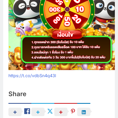
https://t.co/vdbSn4q43l
Share