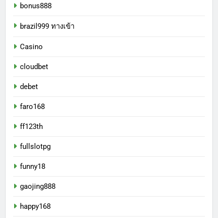
bonus888
brazil999 ทางเข้า
Casino
cloudbet
debet
faro168
ff123th
fullslotpg
funny18
gaojing888
happy168