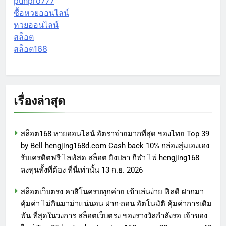
punpro777
ซื้อหวยออนไลน์
หวยออนไลน์
สล็อต
สล็อต168
เรื่องล่าสุด
สล็อต168 หวยออนไลน์ อัตราจ่ายมากที่สุด ของไทย Top 39
by Bell hengjing168d.com Cash back 10% กล่องสุ่มเฮงเฮง
รับเครดิตฟรี ไลฟ์สด สล็อต ยิงปลา กีฬา ไพ่ hengjing168
ลงทุนทั้งที่ต้อง ที่นี่เท่านั้น 13 ก.ย. 2026
สล็อตเว็บตรง คาสิโนครบทุกค่าย เข้าเล่นง่าย ฟีลดี ฝากมา
คุ้มค่า ไม่กินมาม่าแน่นอน ฝาก-ถอน อัตโนมัติ คุ้มค่าการเดิม
พัน ที่สุดในวงการ สล็อตเว็บตรง ของรางวัลกำลังรอ เจ้าของ