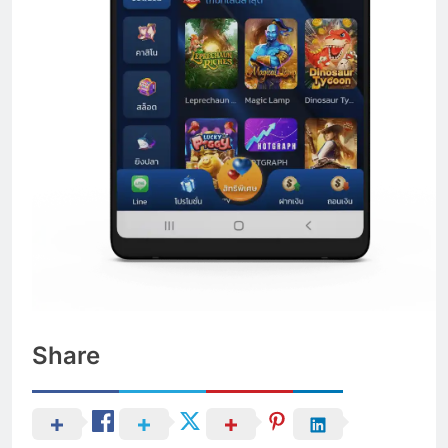
Share