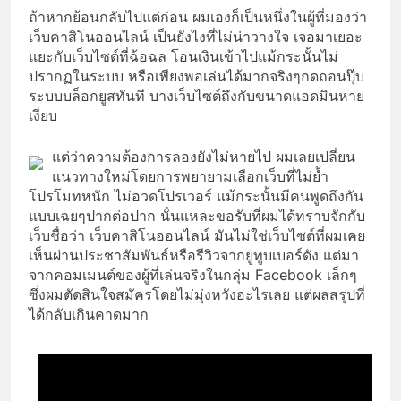
ถ้าหากย้อนกลับไปแต่ก่อน ผมเองก็เป็นหนึ่งในผู้ที่มองว่า
เว็บคาสิโนออนไลน์ เป็นยังไงที่ไม่น่าวางใจ เจอมาเยอะ
แยะกับเว็บไซต์ที่ฉ้อฉล โอนเงินเข้าไปแม้กระนั้นไม่
ปรากฏในระบบ หรือเพียงพอเล่นได้มากจริงๆกดถอนปุ๊บ
ระบบบล็อกยูสทันที บางเว็บไซต์ถึงกับขนาดแอดมินหาย
เงียบ
แต่ว่าความต้องการลองยังไม่หายไป ผมเลยเปลี่ยน
แนวทางใหม่โดยการพยายามเลือกเว็บที่ไม่ย้ำ
โปรโมทหนัก ไม่อวดโปรเวอร์ แม้กระนั้นมีคนพูดถึงกัน
แบบเฉยๆปากต่อปาก นั่นแหละขอรับที่ผมได้ทราบจักกับ
เว็บชื่อว่า เว็บคาสิโนออนไลน์ มันไม่ใช่เว็บไซต์ที่ผมเคย
เห็นผ่านประชาสัมพันธ์หรือรีวิวจากยูทูบเบอร์ดัง แต่มา
จากคอมเมนต์ของผู้ที่เล่นจริงในกลุ่ม Facebook เล็กๆ
ซึ่งผมตัดสินใจสมัครโดยไม่มุ่งหวังอะไรเลย แต่ผลสรุปที่
ได้กลับเกินคาดมาก