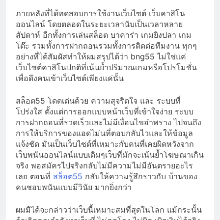
ภายหลังที่ได้ทดสอบการใช้งานเว็บไซต์ เว็บคาสิโน
ออนไลน์ โดยตลอดในระยะเวลานับเป็นเวลาหลาย
สัปดาห์ อีกทั้งการเล่นสล็อต บาคาร่า เกมยิงปลา เกม
โต๊ะ รวมทั้งการฝากถอนรวมทั้งการติดต่อทีมงาน ทุกๆ
อย่างที่ได้สัมผัสทำให้ผมสรุปได้ว่า bng55 ไม่ใช่แค่
เว็บไซต์คาสิโนปกติที่เน้นย้ำปริมาณเกมหรือโปรโมชั่น
เพื่อดึงคนเข้าเว็บไซต์เพียงแค่นั้น
สล็อต55 โดดเด่นด้วย ความสุจริตใจ และ ระบบที่
โปร่งใส ตั้งแต่การออกแบบหน้าเว็บที่เข้าใจง่าย ระบบ
การฝากถอนที่รวดเร็วและไม่มีเงื่อนไขอำพราง ไปจนถึง
การให้บริการของแอดไม่นที่ตอบกลับไวและให้ข้อมูล
แจ้งชัด มันเป็นเว็บไซต์ที่เหมาะกับคนที่เคยผิดหวังจาก
เว็บพนันออนไลน์แบบเดิมๆเว็บที่มักจะเน้นย้ำโฆษณาเกิน
จริง พอสมัครไปจริงกลับไม่มีความไม่มีอันตรายอะไร
เลย ตอนที่
สล็อต55
กลับให้ความรู้สึกราวกับ บ้านของ
คนชอบพนันแบบมีวินัย มากยิ่งกว่า
ผมมิได้จะกล่าวว่าเว็บนี้เหมาะสมที่สุดในโลก แม้กระนั้น