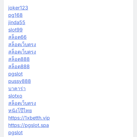
joker123
pg168
jinda55
slot99
สล็อต66
สล็อตเว็บตรง
สล็อตเว็บตรง
สล็อต888
สล็อต888
pgslot
pussy888
บาคาร่า
slotxo
สล็อตเว็บตรง
หนังโป๊ไทย
https://1xbetth.vip
https://pgslot.spa
pgslot