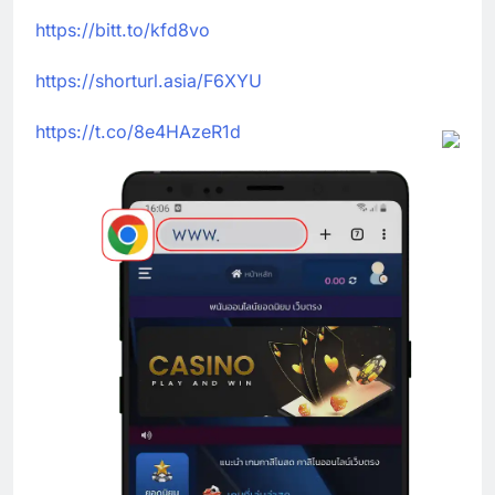
https://bitt.to/kfd8vo
https://shorturl.asia/F6XYU
https://t.co/8e4HAzeR1d