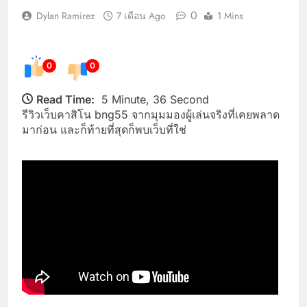
0
Dylan Ramirez
7 เดือน Ago
1 Mins
0
0
Read Time:
5 Minute, 36 Second
รีวิวเว็บคาสิโน bng55 จากมุมมองผู้เล่นจริงที่เคยพลาด
มาก่อน และก็ท้ายที่สุดก็พบเว็บที่ใช่