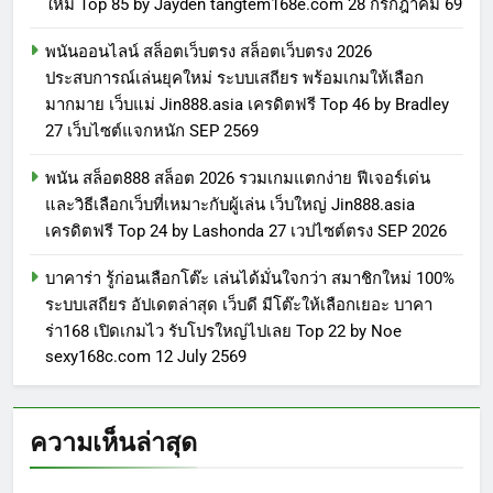
ใหม่ Top 85 by Jayden tangtem168e.com 28 กรกฎาคม 69
พนันออนไลน์ สล็อตเว็บตรง สล็อตเว็บตรง 2026
ประสบการณ์เล่นยุคใหม่ ระบบเสถียร พร้อมเกมให้เลือก
มากมาย เว็บแม่ Jin888.asia เครดิตฟรี Top 46 by Bradley
27 เว็บไซต์แจกหนัก SEP 2569
พนัน สล็อต888 สล็อต 2026 รวมเกมแตกง่าย ฟีเจอร์เด่น
และวิธีเลือกเว็บที่เหมาะกับผู้เล่น เว็บใหญ่ Jin888.asia
เครดิตฟรี Top 24 by Lashonda 27 เวปไซต์ตรง SEP 2026
บาคาร่า รู้ก่อนเลือกโต๊ะ เล่นได้มั่นใจกว่า สมาชิกใหม่ 100%
ระบบเสถียร อัปเดตล่าสุด เว็บดี มีโต๊ะให้เลือกเยอะ บาคา
ร่า168 เปิดเกมไว รับโปรใหญ่ไปเลย Top 22 by Noe
sexy168c.com 12 July 2569
ความเห็นล่าสุด