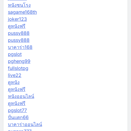
หนังชนโรง
sagame168th
joker123
ดูหนังฟรี
pussy888
pussy888
บาคาร่า168
pgslot
pgheng99
fullslotpg
live22
ดูหนัง
ดูหนังฟรี
หนังออนไลน์
ดูหนังฟรี
pgslot77
ปั่นแตก66
บาคาร่าออนไลน์