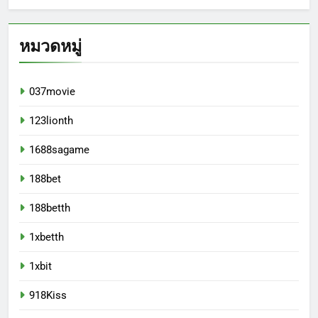
หมวดหมู่
037movie
123lionth
1688sagame
188bet
188betth
1xbetth
1xbit
918Kiss