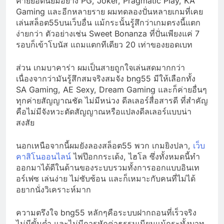
ค่ายยอดนิยมอย่าง PG, Joker, Pragmatic Play, KA
Gaming และอีกหลายราย ผมทดลองปั่นหลายเกมที่เคย
เล่นสล็อต55บนเว็บอื่น แม้กระนั้นรู้สึกว่าเกมตรงนี้แตก
ง่ายกว่า ตัวอย่างเช่น Sweet Bonanza ที่ปั่นเพียงแค่ 7
รอบก็เข้าโบนัส แถมแตกทีเดียว 20 เท่าของยอดเบท
ส่วน เกมบาคาร่า ผมเป็นสายถูกใจเล่นสดมากกว่า
เนื่องจากว่ามันรู้สึกสมจริงสมจัง bng55 มีให้เลือกทั้ง
SA Gaming, AE Sexy, Dream Gaming และก็ค่ายอื่นๆ
ทุกค่ายสัญญาณชัด ไม่มีหน่วง ดีลเลอร์สื่อสารดี ที่สำคัญ
คือไม่มีจังหวะตัดสัญญาณหรือแปลงดีลเลอร์แบบน่า
สงสัย
นอกเหนือจากนี้ผมยังลองสล็อต55 พวก เกมยิงปลา,
เว็บ
คาสิโนออนไลน์
ไพ่ป๊อกกระเด้ง, ไฮโล ซึ่งทั้งหมดนี้ทำ
ออกมาได้ดีในด้านของระบบรวมทั้งการออกแบบอินเท
อร์เฟซ เล่นง่าย ไม่ซับซ้อน และก็เหมาะกับคนที่ไม่ได้
อยากนั่งวิเคราะห์มาก
ความตรึงใจ bng55 หลักๆคือระบบฝากถอนที่เร็วจริง
ไม่มีขั้นต่ำ และไม่มีการหักค่าธรรมเนียมแม้กระทั้งบาท