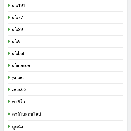
ufa191
ufa77
ufa89
ufa9
ufabet
ufanance
yaibet
zeus66
คาสิโน
คาสิโนออนไลน์
ดูหนัง