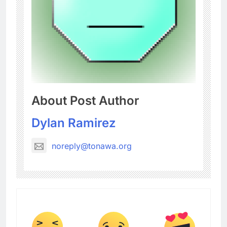
About Post Author
Dylan Ramirez
noreply@tonawa.org