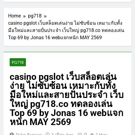
u69 สมัคร 30 March 2026 macau69 สมัคร เว็บตรงสายทำกำไร แตก
อน Ago
Home
pg718
casino pgslot เว็บสล็อตเล่นง่าย ไม่ซับซ้อน เหมาะกับทั้ง
อน Ago
มือใหม่และสายปั่นประจำ เว็บใหญ่ pg718.co ทดลองเล่น
ต168 Hengjing168.tv 6 สิงหาคม 2025 hengjing168 เว็บตรง ไม่ผ่
Top 69 by Jonas 16 webแจกหนัก MAY 2569
go
ดาห์ Ago
PG718
u69 สมัคร 30 March 2026 macau69 สมัคร เว็บตรงสายทำกำไร แตก
casino pgslot เว็บสล็อตเล่น
อน Ago
ง่าย ไม่ซับซ้อน เหมาะกับทั้ง
อน Ago
มือใหม่และสายปั่นประจำ เว็บ
ต168 Hengjing168.tv 6 สิงหาคม 2025 hengjing168 เว็บตรง ไม่ผ่
ใหญ่ pg718.co ทดลองเล่น
go
Top 69 by Jonas 16 webแจก
หนัก MAY 2569
0
Dylan Ramirez
3 เดือน Ago
1 Mins