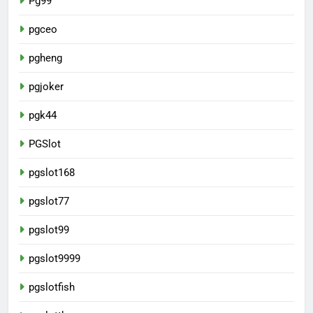
Pg99
pgceo
pgheng
pgjoker
pgk44
PGSlot
pgslot168
pgslot77
pgslot99
pgslot9999
pgslotfish