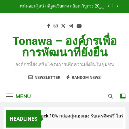
Skip
คุ้มค่าการเดิมพัน ที่สุดในวงการ สล็อตเว็บตรง ของ
พนันออนไลน์ สล็อตเว็บตรง สล็อตเว็บตรง 2026
รางวัลกำลังรอ เจ้าของใหม่ Top 85 by Jayden
to
ประสบการณ์เล่นยุคใหม่ ระบบเสถียร พร้อมเกมให้
tangtem168e.com 28 กรกฎาคม 69
เลือกมากมาย เว็บแม่ Jin888.asia เครดิตฟรี Top 46
content
พนัน สล็อต888 สล็อต 2026 รวมเกมแตกง่าย ฟีเจอร์
by Bradley 27 เว็บไซต์แจกหนัก SEP 2569
เด่น และวิธีเลือกเว็บที่เหมาะกับผู้เล่น เว็บใหญ่
Jin888.asia เครดิตฟรี Top 24 by Lashonda 27 เวป
สล็อต168 หวยออนไลน์ อัตราจ่ายมากที่สุด ของไทย
ไซต์ตรง SEP 2026
Top 39 by Bell hengjing168d.com Cash back 10%
Tonawa – องค์กรเพื่อ
กล่องสุ่มเฮงเฮง รับเครดิตฟรี ไลฟ์สด สล็อต ยิงปลา
สล็อตเว็บตรง คาสิโนครบทุกค่าย เข้าเล่นง่าย ฟีลดี
กีฬา ไพ่ hengjing168 ลงทุนทั้งที่ต้อง ที่นี่เท่านั้น 13
การพัฒนาที่ยั่งยืน
ฝากมาคุ้มค่า ไม่กินมาม่าแน่นอน ฝาก-ถอน อัตโนมัติ
ก.ย. 2026
คุ้มค่าการเดิมพัน ที่สุดในวงการ สล็อตเว็บตรง ของ
พนันออนไลน์ สล็อตเว็บตรง สล็อตเว็บตรง 2026
รางวัลกำลังรอ เจ้าของใหม่ Top 85 by Jayden
ประสบการณ์เล่นยุคใหม่ ระบบเสถียร พร้อมเกมให้
tangtem168e.com 28 กรกฎาคม 69
องค์กรที่ส่งเสริมโครงการเพื่อความยั่งยืนในชุมชน
เลือกมากมาย เว็บแม่ Jin888.asia เครดิตฟรี Top 46
พนัน สล็อต888 สล็อต 2026 รวมเกมแตกง่าย ฟีเจอร์
by Bradley 27 เว็บไซต์แจกหนัก SEP 2569
เด่น และวิธีเลือกเว็บที่เหมาะกับผู้เล่น เว็บใหญ่
NEWSLETTER
RANDOM NEWS
Jin888.asia เครดิตฟรี Top 24 by Lashonda 27 เวป
ไซต์ตรง SEP 2026
MENU
HEADLINES