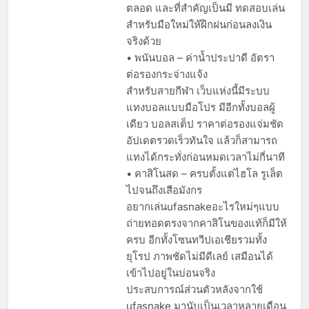
ตลอด และที่สำคัญเป็นมี ทดสอบเล่น
สำหรับมือใหม่ให้ฝึกฝนก่อนลงเงิน
จริงด้วย
• พนันบอล – ค่าน้ำประปาดี อัตรา
ต่อรองกระจ่างแจ้ง
สำหรับสายกีฬา เว็บแห่งนี้มีระบบ
แทงบอลแบบมือโปร มีอีกทั้งบอลผู้
เดียว บอลสเต็ป ราคาต่อรองแจ่มชัด
อัปเดตรวดเร็วทันใจ แล้วก็สามารถ
แทงได้กระทั่งก่อนหมดเวลาไม่กี่นาที
• คาสิโนสด – ครบตั้งแต่ไฮโล รูเล็ต
ไปจนถึงเสือมังกร
อยากเล่นufasnakeอะไรใหม่ๆแบบ
ถ่ายทอดตรงจากคาสิโนของแท้ก็มีให้
ครบ อีกทั้งโซนทวีปเอเชียรวมทั้ง
ยุโรป ภาพชัดไม่มีดีเลย์ เสมือนได้
เข้าไปอยู่ในบ่อนจริง
ประสบการณ์ส่วนตัวหลังจากใช้
ufasnake มานับเป็นเวลาหลายเดือน