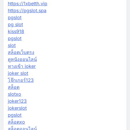
https://1xbetth.vip
https://pgslot.spa
pgslot
pg slot
kiss918
pgslot
slot
สล็อตเว็บตรง
ดูหนังออนไลน์
ทางเข้า joker
joker slot
โจ๊กเกอร์123
สล็อต
slotxo
joker123
jokerslot
pgslot
สล็อตxo
สล็อตออนไลน์