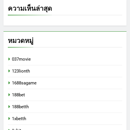
ความเห็นล่าสุด
หมวดหมู่
037movie
123lionth
1688sagame
188bet
188betth
1xbetth