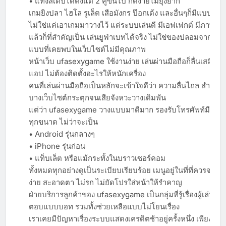
• แทงสเต็ปได้ตั้งแต่ 2 คู่ขึ้นไป กดง่ายไม่ยุ่งยาก
เกมยิงปลา ไฮโล รูเล็ต เสือมังกร ป๊อกเด้ง และอื่นๆก็มีแบบจัดเ
ไม่ใช่แค่เอาเกมมาวางไว้ แต่ระบบเล่นดี มีเอฟเฟกต์ มีภาพ มีเ
แล้วก็ที่สำคัญเป็น เล่นยูฟ่าเบทได้จริง ไม่ใช่ของปลอมจากเว็บด
แบบที่เคยพบในเว็บไซต์ไม่มีคุณภาพ
หน้าเว็บ ufasexygame ใช้งานง่าย เล่นผ่านมือถือก็ลื่นเสมือนเ
แอป ไม่ต้องติดตั้งอะไรให้หนักเครื่อง
คนที่เล่นผ่านมือถือเป็นหลักจะเข้าใจดีว่า ความลื่นไถล สำคัญเ
บางเว็บไซต์กระตุกจนเสียจังหวะวางเดิมพัน
แต่ว่า ufasexygame วางแบบมาดีมาก รองรับโทรศัพท์มือถือทุ
ทุกขนาด ไม่ว่าจะเป็น
• Android รุ่นกลางๆ
• iPhone รุ่นก่อน
• แท็บเล็ต หรือแม้กระทั้งในบราวเซอร์คอม
ทั้งหมดทุกอย่างดูเป็นระเบียบเรียบร้อย เมนูอยู่ในที่ที่ควรจะอยู
ง่าย สะอาดตา ไม่รก ไม่ยัดโปรใส่หน้าให้รำคาญ
ฝ่ายบริการลูกค้าของ ufasexygame เป็นกลุ่มที่รู้เรื่องผู้เล่นจริง
ตอบแบบบอท รวมทั้งช่วยเหลือแบบไม่โยนเรื่อง
เราเคยมีปัญหาเรื่องระบบแสดงเครดิตช้าอยู่ครั้งหนึ่ง เพียงแค