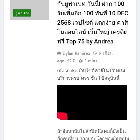
กับยูฟ่าเบท วันนี้! ฝาก 100
รับเพิ่มอีก 100 ทันที 10 DEC
ยูฟ่าเบท
2568 เวปไซต์ แตกง่าย คาสิ
โนออนไลน์ เว็บใหญ่ เครดิต
ฟรี Top 75 by Andrea
Dylan Ramirez
9 เดือน
ago
0
1 mins
ufasnake เว็บไซต์คาสิโน เว็บตรง
บริการครบวงจร ชั้น 1 ปัจจุบันนี้
ถ้าย้อนกลับไปสักปีหนึ่ง ผมก็ยังเป็น
อีกคนที่งงมากอยู่กับโลกของเว็บพนัน