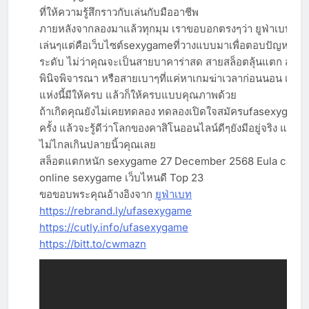
ที่ให้ความรู้สึกราวกับเล่นกับมืออาชีพ
ภายหลังจากลองมาแล้วทุกมุม เราขอบอกตรงๆว่า ยูฟ่าเบท มิไ
เล่นๆแต่คือเว็บไซต์sexygameที่วางแบบมาเพื่อตอบปัญหาผู้เล
ระดับ ไม่ว่าคุณจะเป็นสายบาคาร่าสด สายสล็อตลุ้นแตก สาย
พินิจพิจารณา หรือสายเบาๆที่แค่หาเกมฆ่าเวลาก่อนนอน เว็บไ
แห่งนี้มีให้ครบ แล้วก็ให้ครบแบบคุณภาพด้วย
ถ้าเกิดคุณยังไม่เคยทดลอง ทดลองเปิดใจสมัครufasexygameด
ครั้ง แล้วจะรู้ดีว่าโลกของคาสิโนออนไลน์ดีๆยังมีอยู่จริง และก็ม
ไม่ไกลเกินปลายนิ้วคุณเลย
สล็อตแตกหนัก sexygame 27 December 2568 Eula casin
online sexygame เว็บไหนดี Top 23
ขอขอบพระคุณอ้างอิงจาก
ยูฟ่าเบท
https://rebrand.ly/ufasexygame
https://cutly.info/ufasexygame
https://bitt.to/cwmazn