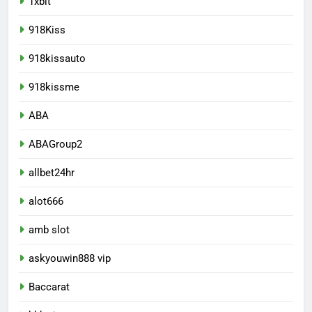
1xbit
918Kiss
918kissauto
918kissme
ABA
ABAGroup2
allbet24hr
alot666
amb slot
askyouwin888 vip
Baccarat