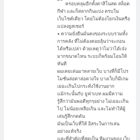
ครอบคลุมอีกทั้งคาสิโนสด สล็อต
กีฬา และก็สลากกินแบ่ง ครบใน
เว็บไซต์เดียว โดยไม่ต้องโยกเงินหรือ
แปลงยูสเซอร์
• ความยั่งยืนมั่นคงของระบบรวมทั้ง
การคลัง ที่ไม่ต้องคอยลุ้นว่าจะถอน
ได้หรือเปล่า ด้วยเหตุว่าไม่ว่าได้เจ๋ง
มากขนาดไหน ระบบก็พร้อมโอนให้
ทันที
ผมเคยเล่นมาหลายเว็บ บางที่ก็มีโปร
โมชั่นล่อตาล่อดวงใจ บางเว็บก็มีเกม
เยอะเกินไปกระทั่งใช้งานยาก
แม้กระนั้นกับ ยูฟ่าเบท ผมมีความ
รู้สึกว่ามันพอดีทุกๆอย่าง ไม่เยอะเกิน
ไป ไม่น้อยเหลือเกิน และไม่ทำให้ผู้
เล่นรู้สึกกดดัน
มันเป็นเว็บที่ให้ อิสระในการเล่น
อย่างแท้จริง
และที่สำคัญที่สุดเป็น ทีมงานของ เว็บ