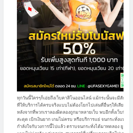
ทุกวันนี้ใครๆก็เอ่ยถึงเว็บคาสิโนออนไลน์ แม้กระนั้นจะมีสักกี่เว
ที่ให้บริการได้ครบจริงแบบไม่ต้องโยกไปเล่นที่อื่นๆให้เสียเวล่
หลังจากที่พวกเราลองผิดลองถูกมาหลายเว็บ พบอีกทั้งเว็บที่ระ
สะดุด เบิกเงินยาก เกมไม่ครบ หรือบริการแย่ จนกระทั่งแทบห
กำลังใจกับวงการนี้ไปแล้ว ตราบจนกระทั่งได้มาทดลอง ยูฟ่าเ