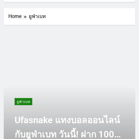
ก สมาชิกใหม่ รับเลย 350 วันเกิดรับ 300 บาท การันตีสมาชิกทั้
Home
ยูฟ่าเบท
สล็อต777 เว็บใหญ่ สล็อตมือใหม่ เริ่มตรงไหนไม่เจ็บตัว พนันออนไลน์ เว็บเปิดใหม่ ใหม่ล่าสุด Top 70 by Quinton Punpro777.ceo 4 ธันวา 2568
์ มีใบเซอร์รับรอง เดิมพันบาคาร่า รวมเกมทำเงินมาแรง รีวิวหน้าเ
ก สมาชิกใหม่ รับเลย 350 วันเกิดรับ 300 บาท การันตีสมาชิกทั้
สล็อต777 เว็บใหญ่ สล็อตมือใหม่ เริ่มตรงไหนไม่เจ็บตัว พนันออนไลน์ เว็บเปิดใหม่ ใหม่ล่าสุด Top 70 by Quinton Punpro777.ceo 4 ธันวา 2568
์ มีใบเซอร์รับรอง เดิมพันบาคาร่า รวมเกมทำเงินมาแรง รีวิวหน้าเ
ยูฟ่าเบท
Ufasnake แทงบอลออนไลน์
กับยูฟ่าเบท วันนี้! ฝาก 100