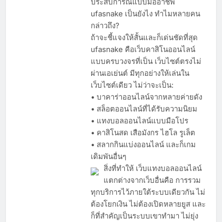
ประสบการณ์แบบมืออาชีพ
ufasnake เป็นยังไง ทำไมหลายคน
กล่าวถึง?
ถ้าจะชี้แจงให้สั้นและก็เด่นชัดที่สุด
ufasnake คือเว็บคาสิโนออนไลน์
แบบครบวงจรที่เป็น เว็บไซต์ตรงไม่
ผ่านเอเย่นต์ มีทุกอย่างให้เล่นใน
เว็บไซต์เดียว ไม่ว่าจะเป็น:
• บาคาร่าออนไลน์จากหลายค่ายดัง
• สล็อตออนไลน์ที่ได้รับความนิยม
• แทงบอลออนไลน์แบบมือโปร
• คาสิโนสด เสือมังกร ไฮโล รูเล็ต
• สลากกินแบ่งออนไลน์ และก็เกม
เดิมพันอื่นๆ
สิ่งที่ทำให้ เว็บแทงบอลออนไลน์
แตกต่างจากเว็บอื่นคือ การรวม
ทุกบริการไว้ภายใต้ระบบเดียวกัน ไม่
ต้องโยกเงิน ไม่ต้องเปิดหลายยูส และ
ก็ที่สำคัญเป็นระบบเขาทำมา ไม่ยุ่ง