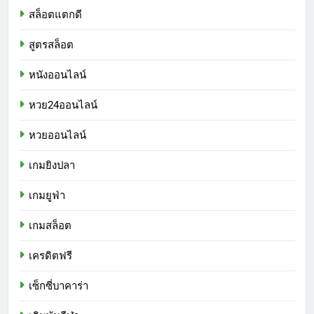
สล็อตแตกดี
สูตรสล็อต
หนังออนไลน์
หวย24ออนไลน์
หวยออนไลน์
เกมยิงปลา
เกมยูฟ่า
เกมสล็อต
เครดิตฟรี
เซ็กซี่บาคาร่า