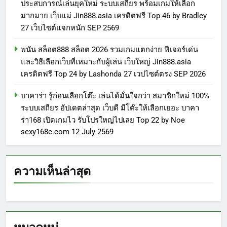
ประสบการณ์เล่นยุคใหม่ ระบบเสถียร พร้อมเกมให้เลือก
มากมาย เว็บแม่ Jin888.asia เครดิตฟรี Top 46 by Bradley
27 เว็บไซต์แจกหนัก SEP 2569
พนัน สล็อต888 สล็อต 2026 รวมเกมแตกง่าย ฟีเจอร์เด่น
และวิธีเลือกเว็บที่เหมาะกับผู้เล่น เว็บใหญ่ Jin888.asia
เครดิตฟรี Top 24 by Lashonda 27 เวปไซต์ตรง SEP 2026
บาคาร่า รู้ก่อนเลือกโต๊ะ เล่นได้มั่นใจกว่า สมาชิกใหม่ 100%
ระบบเสถียร อัปเดตล่าสุด เว็บดี มีโต๊ะให้เลือกเยอะ บาคา
ร่า168 เปิดเกมไว รับโปรใหญ่ไปเลย Top 22 by Noe
sexy168c.com 12 July 2569
ความเห็นล่าสุด