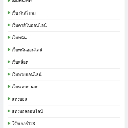
เดิมพันกีฬา
เว็บ มันนี่ เกม
เว็บคาสิโนออนไลน์
เว็บพนัน
เว็บพนันออนไลน์
เว็บสล็อต
เว็บหวยออนไลน์
เว็บหวยฮานอย
แทงบอล
แทงบอลออนไลน์
โจ๊กเกอร์123