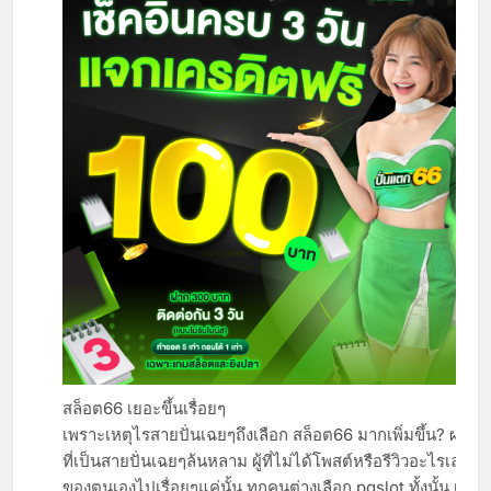
สล็อต66 เยอะขึ้นเรื่อยๆ
เพราะเหตุไรสายปั่นเฉยๆถึงเลือก สล็อต66 มากเพิ่มขึ้น? ผมมีเพ
ที่เป็นสายปั่นเฉยๆล้นหลาม ผู้ที่ไม่ได้โพสต์หรือรีวิวอะไรเลย เล
ของตนเองไปเรื่อยๆแค่นั้น ทุกคนต่างเลือก pgslot ทั้งนั้น เหตุ