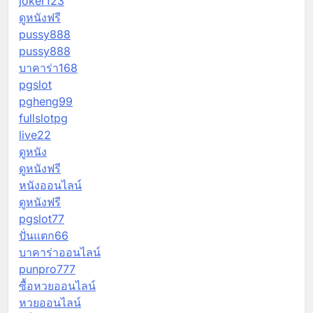
joker123
ดูหนังฟรี
pussy888
pussy888
บาคาร่า168
pgslot
pgheng99
fullslotpg
live22
ดูหนัง
ดูหนังฟรี
หนังออนไลน์
ดูหนังฟรี
pgslot77
ปั่นแตก66
บาคาร่าออนไลน์
punpro777
ซื้อหวยออนไลน์
หวยออนไลน์