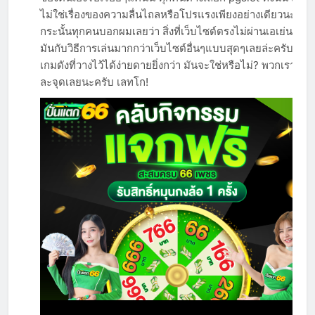
ไม่ใช่เรื่องของความลื่นไถลหรือโปรแรงเพียงอย่างเดียวนะครับ
กระนั้นทุกคนบอกผมเลยว่า สิ่งที่เว็บไซต์ตรงไม่ผ่านเอเย่นต์ของ
มันกับวิธีการเล่นมากกว่าเว็บไซต์อื่นๆแบบสุดๆเลยล่ะครับผม ท
เกมดังที่วางไว้ได้ง่ายดายยิ่งกว่า มันจะใช่หรือไม่? พวกเรามาดูก
ละจุดเลยนะครับ เลทโก!