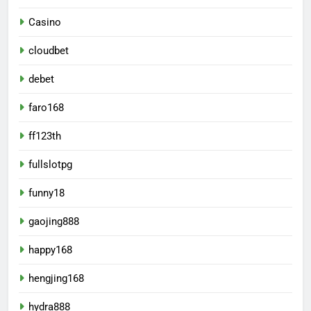
Casino
cloudbet
debet
faro168
ff123th
fullslotpg
funny18
gaojing888
happy168
hengjing168
hydra888