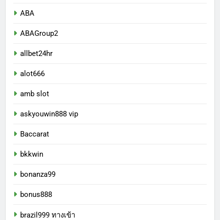
ABA
ABAGroup2
allbet24hr
alot666
amb slot
askyouwin888 vip
Baccarat
bkkwin
bonanza99
bonus888
brazil999 ทางเข้า