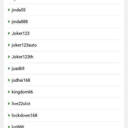
jinda55
jinda888
Joker123
joker123auto
Joker123th
juad69
judhai168
kingdom66
live22slot
lockdown168
lot888