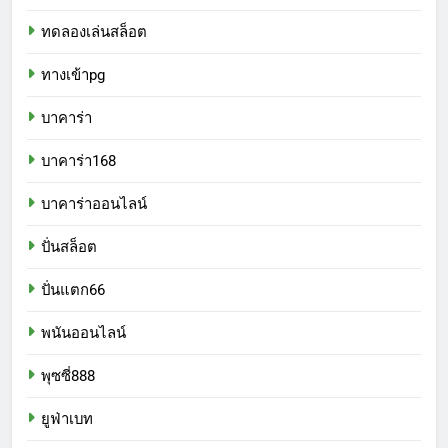
ทดลองเล่นสล็อต
ทางเข้าpg
บาคาร่า
บาคาร่า168
บาคาร่าออนไลน์
ปั่นสล็อต
ปั่นแตก66
พนันออนไลน์
พุซซี่888
ยูฟ่าเบท