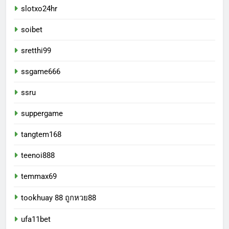
slotxo24hr
soibet
sretthi99
ssgame666
ssru
suppergame
tangtem168
teenoi888
temmax69
tookhuay 88 ถูกหวย88
ufa11bet