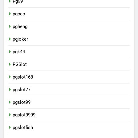
Pg99
pgceo
pgheng
pgjoker
pgk44
PGSlot
pgslot168
pgslot77
pgslot99
pgslot9999
pgslotfish