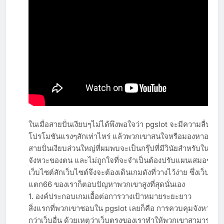
ในเมื่อสายปั่นเงียบๆไม่ได้พึงพอใจว่า pgslot จะมีความลื่นไหล
โปรโมชันแรงๆสักเท่าไหร่ แล้วพวกเขาสนใจหรือมองหาอะไรก
สายปั่นเงียบส่วนใหญ่ที่ผมพบจะเป็นกรุ๊ปที่มีวินัยสำหรับในการเล
จังหวะของตน และไม่ถูกใจที่จะจำเป็นต้องปรับแผนเสมอๆการ
เว็บไซต์สักเว็บไซต์จึงจะต้องเดินเกมดังที่วางไว้ง่าย ซึ่งเว็บไซต์
แตก66 ของเราก็ตอบปัญหาพวกเขาสูงที่สุดนั่นเอง
1. องค์ประกอบเกมเอื้อต่อการวางเป้าหมายระยะยาว
สิ่งแรกที่พวกเขาชอบใน pgslot เลยก็คือ การควบคุมจังหวะที่ง่
กว่าเว็บอื่น ด้วยเหตุว่าเว็บตรงของเราทำให้พวกเขาสามารถว