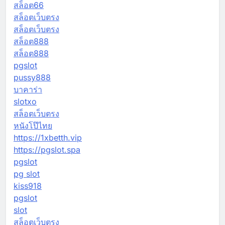
สล็อต66
สล็อตเว็บตรง
สล็อตเว็บตรง
สล็อต888
สล็อต888
pgslot
pussy888
บาคาร่า
slotxo
สล็อตเว็บตรง
หนังโป๊ไทย
https://1xbetth.vip
https://pgslot.spa
pgslot
pg slot
kiss918
pgslot
slot
สล็อตเว็บตรง