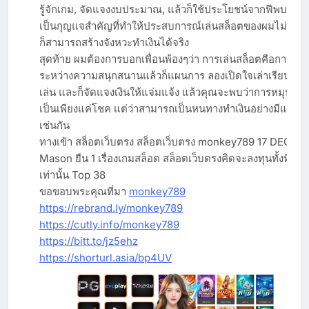
รู้จักเกม, จัดแจงงบประมาณ, แล้วก็ใช้ประโยชน์จากฟีพบร์โบน
เป็นกุญแจสำคัญที่ทำให้ประสบการณ์เล่นสล็อตของผมไม่ซ้ำใค
ก็สามารถสร้างจังหวะทำเงินได้จริง
สุดท้าย ผมต้องการบอกเพื่อนพ้องๆว่า การเล่นสล็อตคือการผ
ระหว่างความสนุกสนานแล้วก็แผนการ ลองเปิดใจเล่าเรียนเก
เล่น และก็จัดแจงเงินให้แจ่มแจ้ง แล้วคุณจะพบว่าการหมุนวงล้
เป็นเพียงแค่โชค แต่ว่าสามารถเป็นหนทางทำเงินอย่างมีแบบแ
เช่นกัน
ทางเข้า สล็อตเว็บตรง สล็อตเว็บตรง monkey789 17 DEC 20
Mason ยืน 1 เรื่องเกมสล็อต สล็อตเว็บตรงคิดจะลงทุนทั้งทีต้องที
เท่านั้น Top 38
ขอขอบพระคุณที่มา
monkey789
https://rebrand.ly/monkey789
https://cutly.info/monkey789
https://bitt.to/jz5ehz
https://shorturl.asia/bp4UV