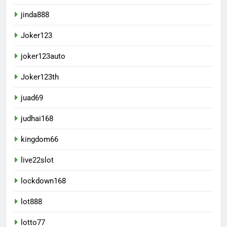
jinda888
Joker123
joker123auto
Joker123th
juad69
judhai168
kingdom66
live22slot
lockdown168
lot888
lotto77