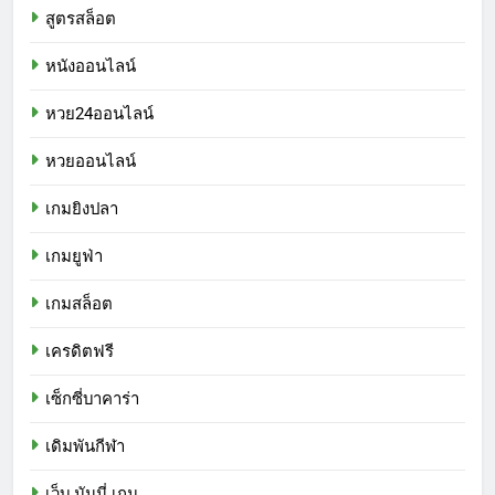
สูตรสล็อต
หนังออนไลน์
หวย24ออนไลน์
หวยออนไลน์
เกมยิงปลา
เกมยูฟ่า
เกมสล็อต
เครดิตฟรี
เซ็กซี่บาคาร่า
เดิมพันกีฬา
เว็บ มันนี่ เกม