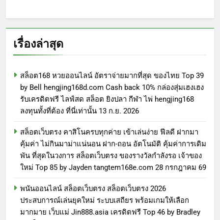
เรื่องล่าสุด
สล็อต168 หวยออนไลน์ อัตราจ่ายมากที่สุด ของไทย Top 39
by Bell hengjing168d.com Cash back 10% กล่องสุ่มเฮงเฮง
รับเครดิตฟรี ไลฟ์สด สล็อต ยิงปลา กีฬา ไพ่ hengjing168
ลงทุนทั้งที่ต้อง ที่นี่เท่านั้น 13 ก.ย. 2026
สล็อตเว็บตรง คาสิโนครบทุกค่าย เข้าเล่นง่าย ฟีลดี ฝากมา
คุ้มค่า ไม่กินมาม่าแน่นอน ฝาก-ถอน อัตโนมัติ คุ้มค่าการเดิม
พัน ที่สุดในวงการ สล็อตเว็บตรง ของรางวัลกำลังรอ เจ้าของ
ใหม่ Top 85 by Jayden tangtem168e.com 28 กรกฎาคม 69
พนันออนไลน์ สล็อตเว็บตรง สล็อตเว็บตรง 2026
ประสบการณ์เล่นยุคใหม่ ระบบเสถียร พร้อมเกมให้เลือก
มากมาย เว็บแม่ Jin888.asia เครดิตฟรี Top 46 by Bradley