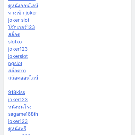
ดูหนังออนไลน์
ทางเข้า joker
joker slot
โจ๊กเกอร์123
สล็อต
slotxo
joker123
jokerslot
pgslot
สล็อตxo
สล็อตออนไลน์
918kiss
joker123
หนังชนโรง
sagame168th
joker123
ดูหนังฟรี