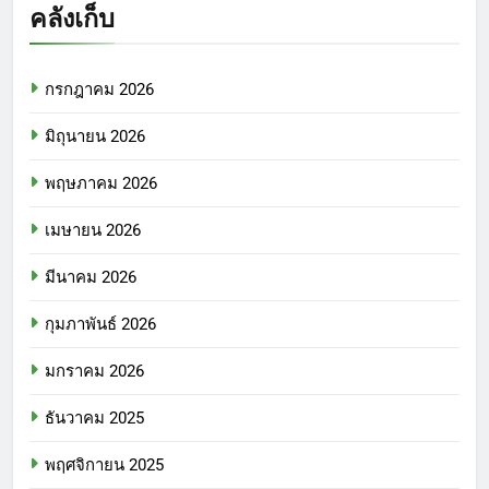
คลังเก็บ
กรกฎาคม 2026
มิถุนายน 2026
พฤษภาคม 2026
เมษายน 2026
มีนาคม 2026
กุมภาพันธ์ 2026
มกราคม 2026
ธันวาคม 2025
พฤศจิกายน 2025