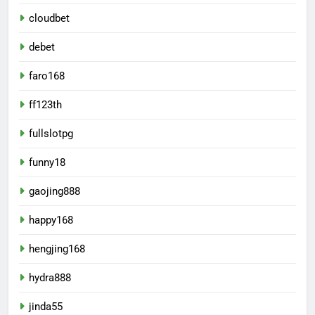
cloudbet
debet
faro168
ff123th
fullslotpg
funny18
gaojing888
happy168
hengjing168
hydra888
jinda55