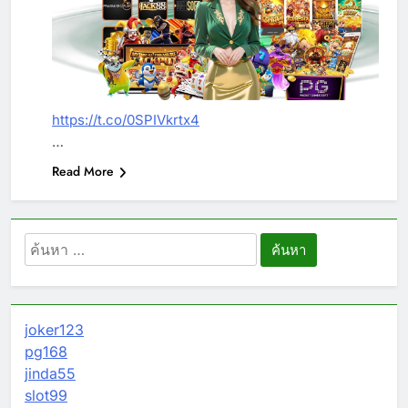
https://t.co/0SPIVkrtx4
…
Read More
ค้นหา
สำหรับ:
joker123
pg168
jinda55
slot99