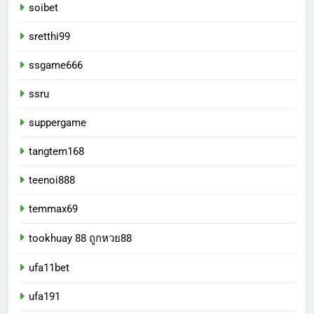
soibet
sretthi99
ssgame666
ssru
suppergame
tangtem168
teenoi888
temmax69
tookhuay 88 ถูกหวย88
ufa11bet
ufa191