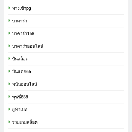
ทางเข้าpg
บาคาร่า
บาคาร่า168
บาคาร่าออนไลน์
ปั่นสล็อต
ปั่นแตก66
พนันออนไลน์
พุซซี่888
ยูฟ่าเบท
รวมเกมสล็อต