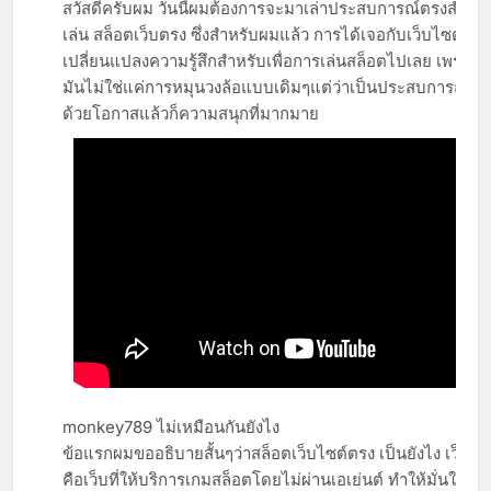
สวัสดีครับผม วันนี้ผมต้องการจะมาเล่าประสบการณ์ตรงสำหร
เล่น สล็อตเว็บตรง ซึ่งสำหรับผมแล้ว การได้เจอกับเว็บไซต์ที่ตร
เปลี่ยนแปลงความรู้สึกสำหรับเพื่อการเล่นสล็อตไปเลย เพราะเห
มันไม่ใช่แค่การหมุนวงล้อแบบเดิมๆแต่ว่าเป็นประสบการณ์ที่เ
ด้วยโอกาสแล้วก็ความสนุกที่มากมาย
monkey789 ไม่เหมือนกันยังไง
ข้อแรกผมขออธิบายสั้นๆว่าสล็อตเว็บไซต์ตรง เป็นยังไง เว็บไซ
คือเว็บที่ให้บริการเกมสล็อตโดยไม่ผ่านเอเย่นต์ ทำให้มั่นใจได้ว