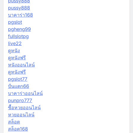
pussy888
pussy888
บาคาร่า168
pgslot
pgheng99
fullslotpg
live22
ดูหนัง
ดูหนังฟรี
หนังออนไลน์
ดูหนังฟรี
pgslot77
ปั่นแตก66
บาคาร่าออนไลน์
punpro777
ซื้อหวยออนไลน์
หวยออนไลน์
สล็อต
สล็อต168