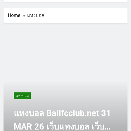
au69 สมัคร 30 March 2026 macau69 สมัคร เว็บตรงสายทำกำไร แตก
อน Ago
Home
แทงบอล
อน Ago
ต168 Hengjing168.tv 6 สิงหาคม 2025 hengjing168 เว็บตรง ไม่ผ่
Ago
ดาห์ Ago
au69 สมัคร 30 March 2026 macau69 สมัคร เว็บตรงสายทำกำไร แตก
อน Ago
อน Ago
ต168 Hengjing168.tv 6 สิงหาคม 2025 hengjing168 เว็บตรง ไม่ผ่
แทงบอล
Ago
แทงบอล Ballfcclub.net 31
MAR 26 เว็บแทงบอล เว็บ