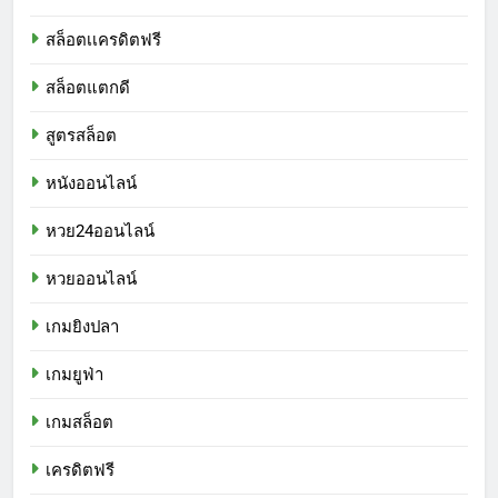
สล็อตเเครดิตฟรี
สล็อตแตกดี
สูตรสล็อต
หนังออนไลน์
หวย24ออนไลน์
หวยออนไลน์
เกมยิงปลา
เกมยูฟ่า
เกมสล็อต
เครดิตฟรี