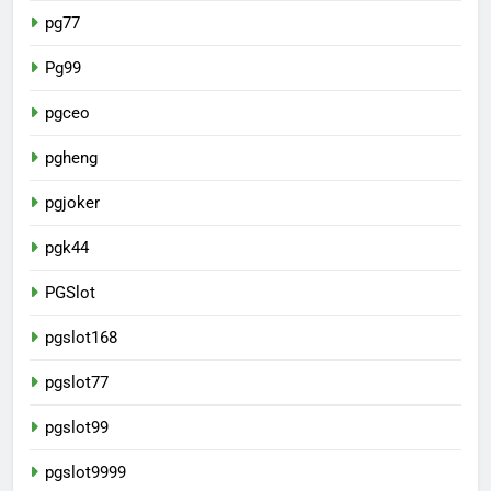
pg77
Pg99
pgceo
pgheng
pgjoker
pgk44
PGSlot
pgslot168
pgslot77
pgslot99
pgslot9999