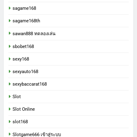
sagame168
sagame168th
sawan888 ทดลองเล่น
sbobet168
sexy168
sexyauto168
sexybaccarat168
Slot
Slot Online
slot168
Slotgame666 เข้าสู่ระบบ