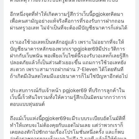
อีกหนึ่งจุดที่ทำให้เกิดความรู้สึกว่าเว็บนี้pgjokerคิดมา
เพื่อคนสามัญอย่างแท้จริงคือการที่รองรับการฝากถอน
ผ่านทรูวอเลท ไม่จำเป็นที่จะต้องมีบัญชีธนาคารก็เล่นได้
เราเองใช้วอเลทเป็นหลักอยู่แล้ว เพราะไม่อยากที่จะให้
บัญชีธนาคารหลักของพวกเราpgjoker69มีประวัติการ
ฝากกับเว็บพนัน พอเพียงเว็บไซต์นี้รองรับวอเลทก็เลยรู้สึก
ปลอดภัยแล้วก็เป็นส่วนตัวเยอะขึ้น แถมการใช้วอเลทยัง
สะดวก เพราะสามารถฝากผ่าน 7-Eleven ได้โดยทันที
ถ้าเกิดมีเงินสดไหมมีแอปธนาคารก็ไม่ใช่ปัญหาอีกต่อไป
ประสบการณ์กับเจ้าหน้า pgjoker69 ที่บริการลูกค้าใน
เว็บนี้เร็วทันใจรวมทั้งให้ความรู้สึกเป็นมิตรมากกว่าการ
ตอบแบบหุ่นยนต์
ถึงแม้เว็บแห่งนี้pgjoker69จะมีระบบระเบียบอัตโนมัติที่
ทำให้แทบจะไม่ต้องคุยกับแอดไม่นเลย แต่ว่าพวกเราก็
เคยลองทักไปซักถามเรื่องโปรโมชั่นหนึ่งครั้ง และก็พบ
ว่าข้าราชการตอบเร็วมาก ไม่ถึง 2 นาที แล้วก็ให้ข้อมูล