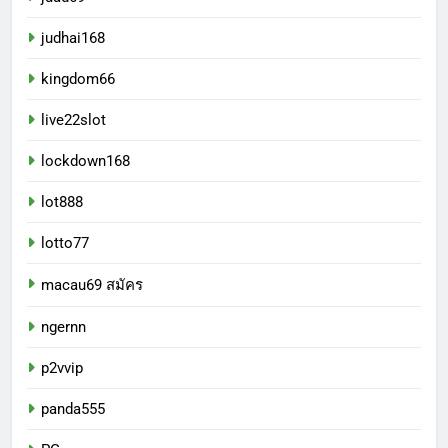
judhai168
kingdom66
live22slot
lockdown168
lot888
lotto77
macau69 สมัคร
ngernn
p2vvip
panda555