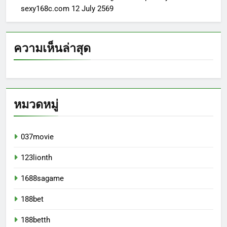
sexy168c.com 12 July 2569
ความเห็นล่าสุด
หมวดหมู่
037movie
123lionth
1688sagame
188bet
188betth