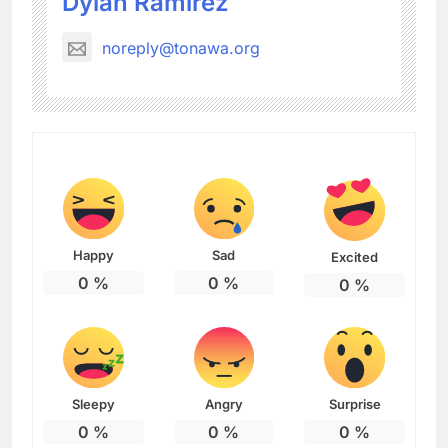
Dylan Ramirez
noreply@tonawa.org
Happy
Sad
Excited
0
%
0
%
0
%
Sleepy
Angry
Surprise
0
%
0
%
0
%