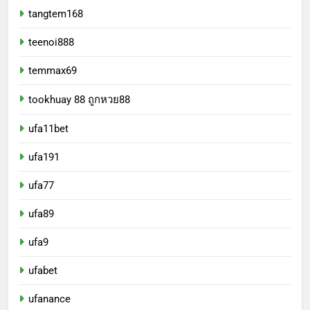
tangtem168
teenoi888
temmax69
tookhuay 88 ถูกหวย88
ufa11bet
ufa191
ufa77
ufa89
ufa9
ufabet
ufanance