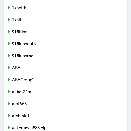
1xbetth
1xbit
918Kiss
918kissauto
918kissme
ABA
ABAGroup2
allbet24hr
alot666
amb slot
askyouwin888 vip