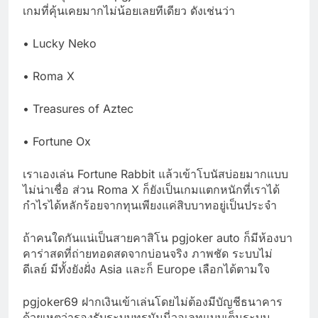
เกมที่คุ้นเคยมากไม่น้อยเลยทีเดียว ดังเช่นว่า
• Lucky Neko
• Roma X
• Treasures of Aztec
• Fortune Ox
เราเองเล่น Fortune Rabbit แล้วเข้าโบนัสบ่อยมากแบบ
ไม่น่าเชื่อ ส่วน Roma X ก็ยังเป็นเกมแตกหนักที่เราได้
กำไรได้หลักร้อยจากทุนเพียงแค่สิบบาทอยู่เป็นประจำ
ถ้าคนใดกันแน่เป็นสายคาสิโน pgjoker auto ก็มีห้องบา
คาร่าสดที่ถ่ายทอดสดจากบ่อนจริง ภาพชัด ระบบไม่
ดีเลย์ มีทั้งยังฝั่ง Asia และก็ Europe เลือกได้ตามใจ
pgjoker69 ฝากเงินเข้าเล่นโดยไม่ต้องมีบัญชีธนาคาร
ด้วยเหตุว่ารองรับระบบทรูมันนี่วอเลทแบบเต็มระบบ