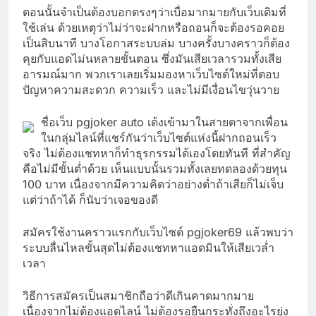
ตอนนั้นจำเป็นต้องบอกตรงๆว่าเบื่อมากมายกับเว็บเดิมที่
ใช้เล่น ด้วยเหตุว่าไม่ว่าจะฝากหรือถอนก็จะต้องรอคอย
เป็นสิบนาที บางโอกาสระบบล่ม บางครั้งบางคราวก็ต้อง
คุยกับแอดไม่นหลายขั้นตอน ซึ่งมันเสียเวลารวมทั้งเสีย
อารมณ์มาก พวกเราเลยเริ่มมองหาเว็บไซต์ใหม่ที่ตอบ
ปัญหาความสะดวก ความเร็ว และไม่มีเงื่อนไขวุ่นวาย
ชื่อเว็บ pgjoker auto เด้งเข้ามาในสายตาจากเพื่อน
ในกลุ่มไลน์ที่แชร์กันว่าเว็บไซต์แห่งนี้ฝากถอนเร็ว
จริง ไม่ต้องแชทหาก็ทำธุรกรรมได้เองโดยทันที ที่สำคัญ
คือไม่มีขั้นต่ำด้วย เห็นแบบนั้นรวมทั้งเลยทดลองด้วยทุน
100 บาท เนื่องจากมีความคิดว่าอย่างต่ำถ้าเสียก็ไม่เจ็บ
แต่ว่าถ้าได้ ก็นับว่าเจอของดี
สมัครใช้งานคราวแรกกับเว็บไซต์ pgjoker69 แล้วพบว่า
ระบบลื่นไหลขั้นสุดไม่ต้องแชทหาแอดมินให้เสียเวล่ำ
เวลา
วิธีการสมัครเป็นสมาชิกถือว่าดีเกินคาดมากมาย
เนื่องจากไม่ต้องแอดไลน์ ไม่ต้องรอยืนกระทั่งถึงอะไรยุ่ง