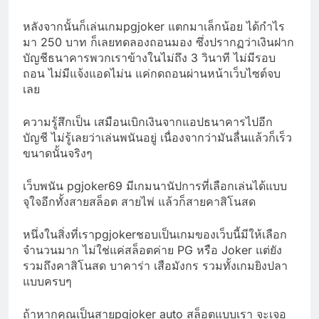
หลังจากนั้นก็เล่นเกมpgjoker แตกมาเล็กน้อย ได้กำไร
มา 250 บาท ก็เลยทดลองถอนมอง ซึ่งปรากฏว่าเงินฝาก
บัญชีธนาคารพวกเราข้างในไม่ถึง 3 วินาที ไม่มีรอบ
ถอน ไม่มีแจ้งแอดไม่น แค่กดถอนผ่านหน้าเว็บไซต์จบ
เลย
ความรู้สึกเป็น เสมือนเบิกเงินจากแอปธนาคารไปอีก
บัญชี ไม่รู้เลยว่าเล่นพนันอยู่ เนื่องจากว่ามันลื่นแล้วก็เร็ว
ขนาดนั้นจริงๆ
เว็บพนัน pgjoker69 มีเกมนานัปการที่เลือกเล่นได้แบบ
จุใจอีกทั้งสายสล็อต สายไพ่ แล้วก็สายคาสิโนสด
หนึ่งในสิ่งที่เราpgjokerชอบเป็นเกมของเว็บนี้มีให้เลือก
จำนวนมาก ไม่ใช่แค่สล็อตค่าย PG หรือ Joker แต่ยัง
รวมถึงคาสิโนสด บาคาร่า เสือมังกร รวมทั้งเกมยิงปลา
แบบครบๆ
ถ้าหากคุณเป็นสายpgjoker auto สล็อตแบบเรา จะเจอ