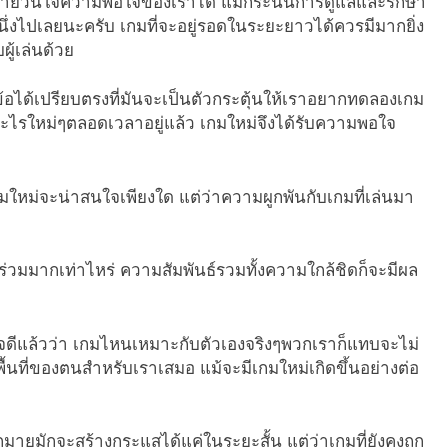
เย้ายวนใจความพอใจของเราได้ แม้กระนั้นการดูแลและรักษา
ื่องหนึ่งไปเลยนะครับ เกมที่จะอยู่รอดในระยะยาวได้ควรมีมากยิ่ง
ผู้เล่นด้วย
ได้เปรียบตรงที่มันจะเป็นตัวกระตุ้นให้เราอยากทดลองเกม
ะไรใหม่ๆตลอดเวลาอยู่แล้ว เกมใหม่จึงได้รับความพอใจ
กมใหม่จะน่าสนใจเพียงใด แต่ว่าความผูกพันกับเกมที่เล่นมา
ณ์ร่วมมากเท่าไหร่ ความสัมพันธ์รวมทั้งความใกล้ชิดก็จะมีผล
้าใจดีแล้วว่า เกมไหนเหมาะกับตัวเองจริงๆพวกเราก็แทบจะไม่
ื้นที่ของตนสำหรับเราเสมอ แม้จะมีเกมใหม่เกิดขึ้นอย่างต่อ
ายมักจะสร้างกระแสได้แค่ในระยะสั้น แต่ว่าเกมที่ยังคงถูก