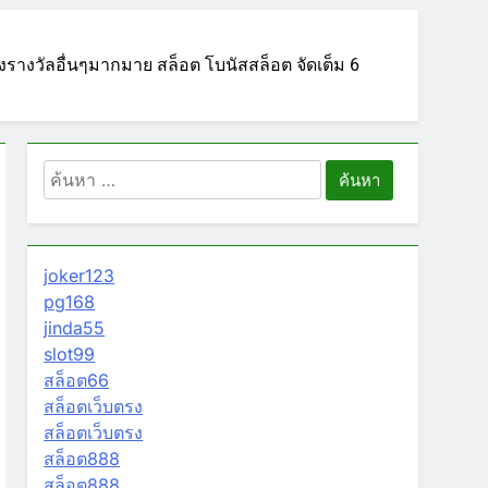
7 เดือน Ago
 ค่ายใหญ่ จ่ายทุกยอด เว็บคุณภาพ มาตรฐานสูงภาพสวย คมชัด 3D 
งรางวัลอื่นๆมากมาย สล็อต โบนัสสล็อต จัดเต็ม 6
API แท้ระบบเสถียร Top 41 by Larry
Faro168 websiteใหญ่ 
1 ปี Ago
% กล่องสุ่มเฮงเฮง รับเครดิตฟรี ไลฟ์สด สล็อต ยิงปลา กีฬา ไพ่ hengjing168 ลงทุนทั้งที่ต้อง ที่นี่เท่านั้น 13 ก.ย. 2026
สล็อตเว็บตรง คาสิโนครบทุกค่าย เข้าเล่นง่าย ฟีล
ค้นหา
2 สัปดาห์ Ago
สำหรับ:
 by Lucia macau69.one
พนัน สล็อต99 โปรสล็อตมาแล้ว เว็บสล
7 เดือน Ago
 ค่ายใหญ่ จ่ายทุกยอด เว็บคุณภาพ มาตรฐานสูงภาพสวย คมชัด 3D 
joker123
pg168
API แท้ระบบเสถียร Top 41 by Larry
Faro168 websiteใหญ่ 
jinda55
1 ปี Ago
slot99
สล็อต66
สล็อตเว็บตรง
สล็อตเว็บตรง
สล็อต888
สล็อต888