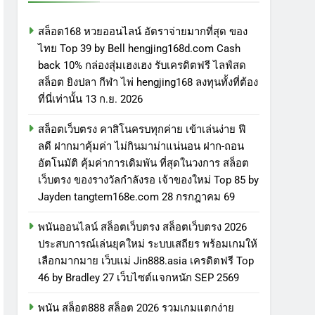
สล็อต168 หวยออนไลน์ อัตราจ่ายมากที่สุด ของ
ไทย Top 39 by Bell hengjing168d.com Cash
back 10% กล่องสุ่มเฮงเฮง รับเครดิตฟรี ไลฟ์สด
สล็อต ยิงปลา กีฬา ไพ่ hengjing168 ลงทุนทั้งที่ต้อง
ที่นี่เท่านั้น 13 ก.ย. 2026
สล็อตเว็บตรง คาสิโนครบทุกค่าย เข้าเล่นง่าย ฟี
ลดี ฝากมาคุ้มค่า ไม่กินมาม่าแน่นอน ฝาก-ถอน
อัตโนมัติ คุ้มค่าการเดิมพัน ที่สุดในวงการ สล็อต
เว็บตรง ของรางวัลกำลังรอ เจ้าของใหม่ Top 85 by
Jayden tangtem168e.com 28 กรกฎาคม 69
พนันออนไลน์ สล็อตเว็บตรง สล็อตเว็บตรง 2026
ประสบการณ์เล่นยุคใหม่ ระบบเสถียร พร้อมเกมให้
เลือกมากมาย เว็บแม่ Jin888.asia เครดิตฟรี Top
46 by Bradley 27 เว็บไซต์แจกหนัก SEP 2569
พนัน สล็อต888 สล็อต 2026 รวมเกมแตกง่าย