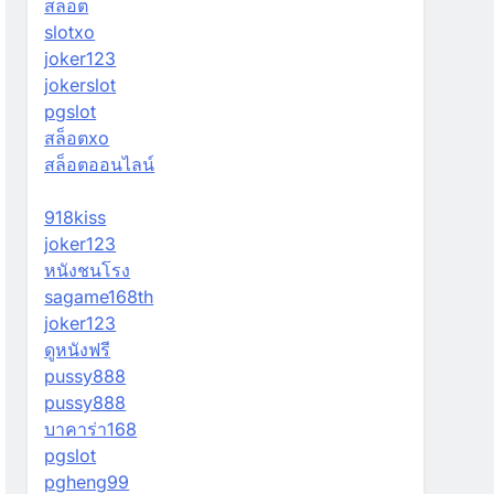
สล็อต
slotxo
joker123
jokerslot
pgslot
สล็อตxo
สล็อตออนไลน์
918kiss
joker123
หนังชนโรง
sagame168th
joker123
ดูหนังฟรี
pussy888
pussy888
บาคาร่า168
pgslot
pgheng99