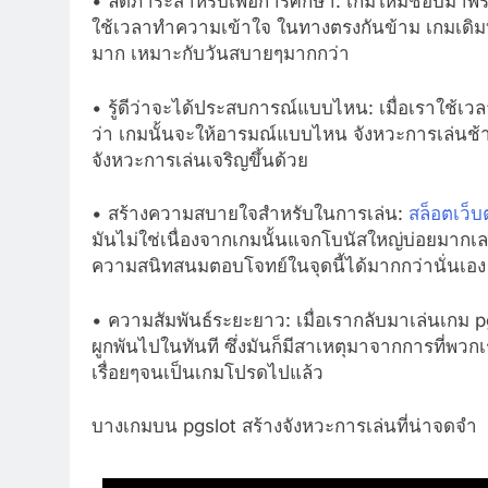
• ลดภาระสำหรับเพื่อการศึกษา: เกมใหม่ชอบมาพร้
ใช้เวลาทำความเข้าใจ ในทางตรงกันข้าม เกมเดิมที่
มาก เหมาะกับวันสบายๆมากกว่า
• รู้ดีว่าจะได้ประสบการณ์แบบไหน: เมื่อเราใช้
ว่า เกมนั้นจะให้อารมณ์แบบไหน จังหวะการเล่นช้
จังหวะการเล่นเจริญขึ้นด้วย
• สร้างความสบายใจสำหรับในการเล่น:
สล็อตเว็บ
มันไม่ใช่เนื่องจากเกมนั้นแจกโบนัสใหญ่บ่อยมากเล
ความสนิทสนมตอบโจทย์ในจุดนี้ได้มากกว่านั่นเอง
• ความสัมพันธ์ระยะยาว: เมื่อเรากลับมาเล่นเกม p
ผูกพันไปในทันที ซึ่งมันก็มีสาเหตุมาจากการที่พ
เรื่อยๆจนเป็นเกมโปรดไปแล้ว
บางเกมบน pgslot สร้างจังหวะการเล่นที่น่าจดจำ