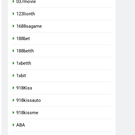
037movie
123lionth
1688sagame
188bet
188betth
1xbetth
1xbit
918Kiss
918kissauto
918kissme
ABA