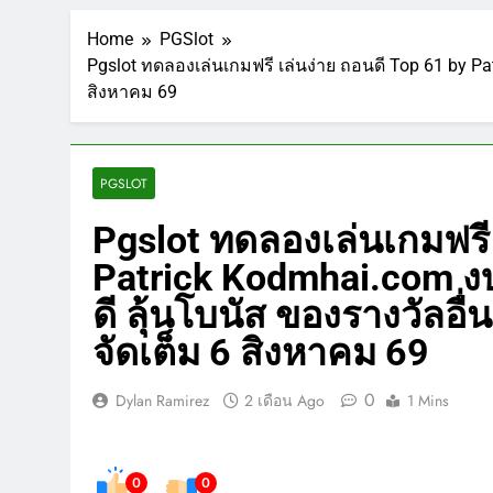
สล็อต777 เว็บใหญ่ สล็อตมือใหม่ เริ่มตรงไหนไม่เจ็บตัว พนันออนไลน์ เว็บเปิดใหม่ ใหม่ล่าสุด Top 70 by Quinton Punpro777.ceo 4 ธันวา 2568
Home
PGSlot
Pgslot ทดลองเล่นเกมฟรี เล่นง่าย ถอนดี Top 61 by Pa
นต์ มีใบเซอร์รับรอง เดิมพันบาคาร่า รวมเกมทำเงินมาแรง รีวิวหน
สิงหาคม 69
PGSLOT
ั๊ก สมาชิกใหม่ รับเลย 350 วันเกิดรับ 300 บาท การันตีสมาชิก
Pgslot ทดลองเล่นเกมฟรี 
สล็อต777 เว็บใหญ่ สล็อตมือใหม่ เริ่มตรงไหนไม่เจ็บตัว พนันออนไลน์ เว็บเปิดใหม่ ใหม่ล่าสุด Top 70 by Quinton Punpro777.ceo 4 ธันวา 2568
Patrick Kodmhai.com งบ
ดี ลุ้นโบนัส ของรางวัลอ
นต์ มีใบเซอร์รับรอง เดิมพันบาคาร่า รวมเกมทำเงินมาแรง รีวิวหน
จัดเต็ม 6 สิงหาคม 69
0
Dylan Ramirez
2 เดือน Ago
1 Mins
0
0