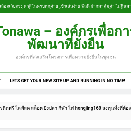
สล็อตเว็บตรง คาสิโนครบทุกค่าย เข้าเล่นง่าย ฟีลดี ฝากมาคุ้มค่า ไม่กินม
เดิมพัน ที่สุดในวงการ สล็อตเว็บตรง ของรางวัลกำลังรอ เจ้าของให
ันออนไลน์ สล็อตเว็บตรง สล็อตเว็บตรง 2026 ประสบการณ์เล่นยุคใหม่ ร
แม่ Jin888.asia เครดิตฟรี Top 46 
Tonawa – องค์กรเพื่อกา
พนัน สล็อต888 สล็อต 2026 รวมเกมแตกง่าย ฟีเจอร์เด่น และวิธีเลือกเว็
เครดิตฟรี Top 
พัฒนาที่ยั่งยืน
สล็อต168 หวยออนไลน์ อัตราจ่ายมากที่สุด ของไทย Top 39 by Bell hen
องค์กรที่ส่งเสริมโครงการเพื่อความยั่งยืนในชุมชน
สล็อตเว็บตรง คาสิโนครบทุกค่าย เข้าเล่นง่าย ฟีลดี ฝากมาคุ้มค่า ไม่กินม
เดิมพัน ที่สุดในวงการ สล็อตเว็บตรง ของรางวัลกำลังรอ เจ้าของให
ันออนไลน์ สล็อตเว็บตรง สล็อตเว็บตรง 2026 ประสบการณ์เล่นยุคใหม่ ร
แม่ Jin888.asia เครดิตฟรี Top 46 
T
LETS GET YOUR NEW SITE UP AND RUNNING IN NO TIME!
พนัน สล็อต888 สล็อต 2026 รวมเกมแตกง่าย ฟีเจอร์เด่น และวิธีเลือกเว็
เครดิตฟรี Top 
สล็อต168 หวยออนไลน์ อัตราจ่ายมากที่สุด ของไทย Top 39 by Bell hengjing168d.com Cash back 10
ทั้งไทยและนอก macau69 สมัคร สมัครเล่นง่ายๆได้ที่บ้าน Top 35