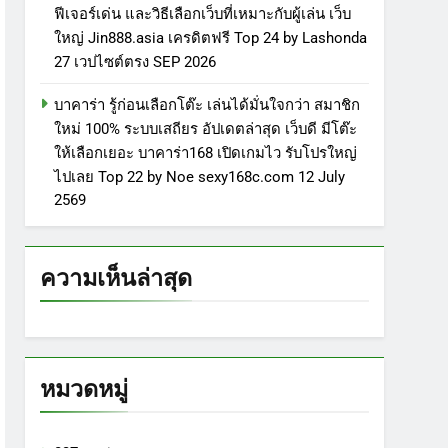
ฟีเจอร์เด่น และวิธีเลือกเว็บที่เหมาะกับผู้เล่น เว็บ
ใหญ่ Jin888.asia เครดิตฟรี Top 24 by Lashonda
27 เวปไซต์ตรง SEP 2026
บาคาร่า รู้ก่อนเลือกโต๊ะ เล่นได้มั่นใจกว่า สมาชิก
ใหม่ 100% ระบบเสถียร อัปเดตล่าสุด เว็บดี มีโต๊ะ
ให้เลือกเยอะ บาคาร่า168 เปิดเกมไว รับโปรใหญ่
ไปเลย Top 22 by Noe sexy168c.com 12 July
2569
ความเห็นล่าสุด
หมวดหมู่