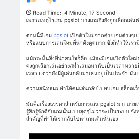
Read Time:
4 Minute, 17 Second
เพราะเหตุไรเกม pgslot บางเกมถึงยังถูกเลือกเล่
ตอนนี้มีเกม
pgslot
เปิดตัวใหม่จากค่ายเกมต่างๆเยอ
หรือแบบการเล่นใหม่ที่น่าดึงดูดมาก ซึ่งก็ทำให้เรา
แม้กระนั้นสิ่งที่น่าสนใจก็คือ แม้จะมีเกมเปิดตัว
คงถูกเลือกเล่นอย่างสม่ำเสมอมานับเป็นเวลาหลายป
เวลา แต่ว่ายังมีผู้เล่นกลับมาเล่นอยู่เป็นประจำ 
ความสนิทสนมทำให้คนเล่นกลับไปพบเกม สล็อตเว็บ
มันคือเรื่องธรรดาสำหรับการเล่น pgslot มากมา
รู้สึกรู้จักดีกับเกมนั้นแบบสุดๆไม่ว่าจะเป็นระบบ
สำคัญที่ทำให้เรากลับไปหาเกมเดิมนั่นเอง