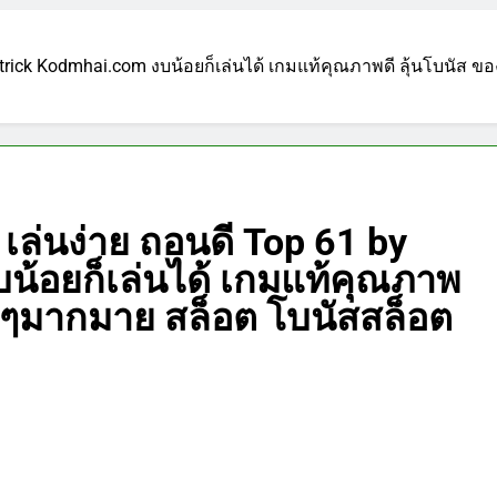
Pgslot 24 พฤศจิกา 68 pgslot เว็บสล็อตอันดับ 1 ของไทย
9 เดือน Ago
trick Kodmhai.com งบน้อยก็เล่นได้ เกมแท้คุณภาพดี ลุ้นโบนัส ขอ
้าเว็บรับฟรี 8 เพชร แทงหวย ยิงปลา สล็อต บาคาร่า hengjing168 
สล็อต168 หวยออนไลน์ อัตราจ่ายมากที่สุด ของไทย Top 39 by Bell hengjing168d.com Cash back 10
ทั้งไทยและนอก macau69 สมัคร สมัครเล่นง่ายๆได้ที่บ้าน Top 35
เล่นง่าย ถอนดี Top 61 by
Pgslot 24 พฤศจิกา 68 pgslot เว็บสล็อตอันดับ 1 ของไทย
น้อยก็เล่นได้ เกมแท้คุณภาพ
9 เดือน Ago
ื่นๆมากมาย สล็อต โบนัสสล็อต
้าเว็บรับฟรี 8 เพชร แทงหวย ยิงปลา สล็อต บาคาร่า hengjing168 