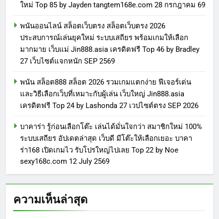
ใหม่ Top 85 by Jayden tangtem168e.com 28 กรกฎาคม 69
พนันออนไลน์ สล็อตเว็บตรง สล็อตเว็บตรง 2026
ประสบการณ์เล่นยุคใหม่ ระบบเสถียร พร้อมเกมให้เลือก
มากมาย เว็บแม่ Jin888.asia เครดิตฟรี Top 46 by Bradley
27 เว็บไซต์แจกหนัก SEP 2569
พนัน สล็อต888 สล็อต 2026 รวมเกมแตกง่าย ฟีเจอร์เด่น
และวิธีเลือกเว็บที่เหมาะกับผู้เล่น เว็บใหญ่ Jin888.asia
เครดิตฟรี Top 24 by Lashonda 27 เวปไซต์ตรง SEP 2026
บาคาร่า รู้ก่อนเลือกโต๊ะ เล่นได้มั่นใจกว่า สมาชิกใหม่ 100%
ระบบเสถียร อัปเดตล่าสุด เว็บดี มีโต๊ะให้เลือกเยอะ บาคา
ร่า168 เปิดเกมไว รับโปรใหญ่ไปเลย Top 22 by Noe
sexy168c.com 12 July 2569
ความเห็นล่าสุด