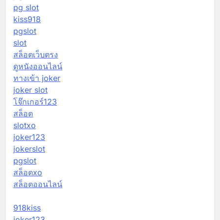
pg slot
kiss918
pgslot
slot
สล็อตเว็บตรง
ดูหนังออนไลน์
ทางเข้า joker
joker slot
โจ๊กเกอร์123
สล็อต
slotxo
joker123
jokerslot
pgslot
สล็อตxo
สล็อตออนไลน์
918kiss
joker123