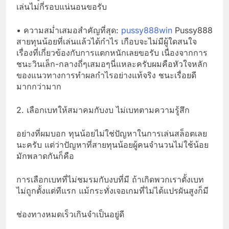
เล่นไม่กี่รอบแน่นอนขอรับ
• ความสม่ำเสมอสำคัญที่สุด:
pussy888win
Pussy888
สายทุนน้อยที่เล่นแล้วได้กำไร เกือบจะไม่มีผู้ใดสนใจ
เรื่องที่เกี่ยวข้องกับการแตกหนักเลยขอรับ เนื่องจากการ
ชนะวินเล็ก-กลางถี่ๆเสมอๆนี่แหละครับผมคือหัวใจหลัก
ของแนวทางการทำผลกำไรอย่างแท้จริง ชนะเรื่อยดี
มากกว่ามาก
2. เลือกเบทให้สมาคมกับงบ ไม่เบทตามความรู้สึก
อย่างที่ผมบอก ทุนน้อยไม่ใช่ปัญหาในการเล่นสล็อตเลย
นะครับ แต่ว่าปัญหาที่สายทุนน้อยผู้คนจำนวนไม่ใช้น้อย
มักพลาดกันก็คือ
การเลือกเบทที่ไม่ชมรมกับงบที่มี ถ้าเกิดพวกเราตั้งเบท
ไม่ถูกตั้งแต่ทีแรก แม้กระทั่งเจอเกมที่ไม่ได้แปรผันสูงก็มี
ช่องทางหมดเร็วเกินจำเป็นอยู่ดี