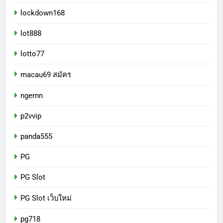
lockdown168
lot888
lotto77
macau69 สมัคร
ngernn
p2vvip
panda555
PG
PG Slot
PG Slot เว็บใหม่
pg718