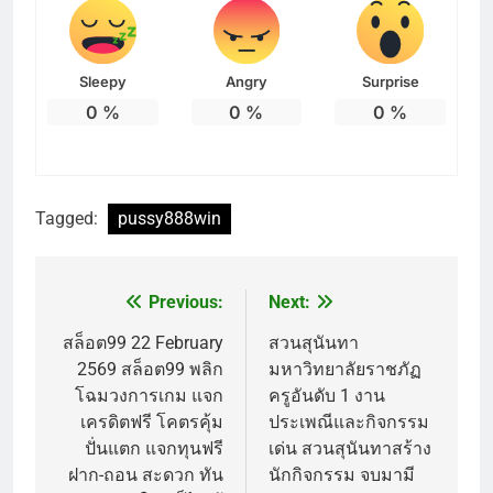
Sleepy
Angry
Surprise
0
%
0
%
0
%
Tagged:
pussy888win
Previous:
Next:
แนะแนว
เรื่อง
สล็อต99 22 February
สวนสุนันทา
2569 สล็อต99 พลิก
มหาวิทยาลัยราชภัฏ
โฉมวงการเกม แจก
ครูอันดับ 1 งาน
เครดิตฟรี โคตรคุ้ม
ประเพณีและกิจกรรม
ปั่นแตก แจกทุนฟรี
เด่น สวนสุนันทาสร้าง
ฝาก-ถอน สะดวก ทัน
นักกิจกรรม จบมามี