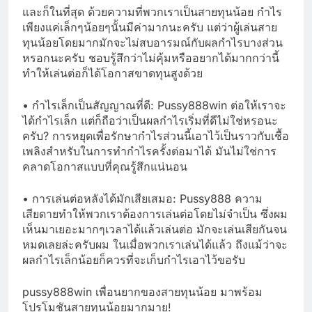
และก็ในที่สุด ด้วยความที่พวกเราเป็นสายทุนน้อย กำไร
เพียงแค่เล็กๆน้อยๆนั้นมีค่ามากนะครับ แต่ว่าผู้เล่นสาย
ทุนน้อยโดยมากมักจะไม่สบอารมณ์กับผลกำไรบางส่วน
หรอกนะครับ ชอบรู้สึกว่าไม่คุ้มหรืออยากได้มากกว่านี้
ทำให้เล่นต่อก็ได้โอกาสขาดทุนสูงด้วย
• กำไรเล็กเป็นสัญญาณที่ดี: Pussy888win ต่อให้เราจะ
ได้กำไรเล็ก แต่ก็ถือว่าเป็นผลกำไรเริ่มที่ดีไม่ใช่หรอนะ
ครับ? การหยุดเพื่อรักษากำไรส่วนนี้เอาไว้เป็นราวกับเชื้อ
เพลิงสำหรับในการทำกำไรครั้งต่อมาได้ มันไม่ใช่การ
คลาดโอกาสแบบที่คุณรู้สึกแน่นอน
• การเล่นต่อหลังได้มักเสียเสมอ: Pussy888 ความ
เสียดายทำให้พวกเราต้องการเล่นต่อโดยไม่จำเป็น ซึ่งผม
เห็นมาเยอะมากๆเวลาได้แล้วเล่นต่อ มักจะเล่นเสียกันจน
หมดเลยล่ะครับผม ในเมื่อพวกเราเล่นได้แล้ว ถึงแม้ว่าจะ
ผลกำไรเล็กน้อยก็ควรที่จะเก็บกำไรเอาไว้ขอรับ
pussy888win เพื่อนยากของสายทุนน้อย มาพร้อม
โปรโมชันสายทุนน้อยมากมาย!