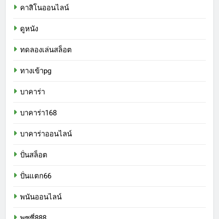
คาสิโนออนไลน์
ดูหนัง
ทดลองเล่นสล็อต
ทางเข้าpg
บาคาร่า
บาคาร่า168
บาคาร่าออนไลน์
ปั่นสล็อต
ปั่นแตก66
พนันออนไลน์
พุซซี่888