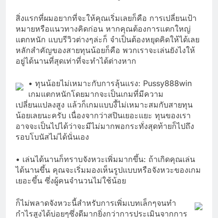
สิ่งแรกที่ผมอยากที่จะให้คุณเริ่มเลยก็คือ การเปลี่ยนเป้า
หมายหรือแนวทางคิดก่อน หากคุณต้องการแตกใหญ่
แตกหนัก แบบรีวิวต่างๆล่ะก็ จำเป็นต้องหยุดคิดให้ได้เลย
หลักสำคัญของสายทุนน้อยก็คือ พวกเราจะเล่นยังไงให้
อยู่ได้นานที่สุดเท่าที่จะทำได้ต่างหาก
• ทุนน้อยไม่เหมาะกับการลุ้นแรง: Pussy888win
เกมแตกหนักโดยมากจะเป็นเกมที่มีความ
เปลี่ยนแปลงสูง แล้วก็เกมแบบงี้ไม่เหมาะสมกับสายทุน
น้อยเลยนะครับ เนื่องจากว่าสปินเยอะแยะ ทุนของเรา
อาจจะเป็นไปได้ว่าจะมีไม่มากพอกระทั่งสุดท้ายก็ไปถึง
รอบโบนัสไม่ได้นั่นเอง
• เล่นได้นานก็ทราบจังหวะเพิ่มมากขึ้น: ถ้าเกิดคุณเล่น
ได้นานขึ้น คุณจะเริ่มมองเห็นรูปแบบหรือจังหวะของเกม
เยอะขึ้น ซึ่งผู้คนจำนวนไม่ใช้น้อย
ก็ไม่พลาดจังหวะนี้สำหรับการเพิ่มเบทเล็กๆจนทำ
กำไรสูงได้บ่อยๆซึ่งดีมากยิ่งกว่าการประเมินจากการ