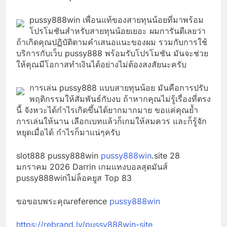
pussy888win เพื่อนแท้ของสายทุนน้อยที่มาพร้อม
โปรโมชันสำหรับสายทุนน้อยเยอะ ผมการันตีเลยว่า
ถ้าเกิดคุณปฏิบัติตามคำเสนอแนะของผม รวมกับการใช้
บริการกับเว็บ pussy888 พร้อมรับโปรโมชัน มันจะช่วย
ให้คุณมีโอกาสทำเงินได้อย่างไม่ต้องสงสัยนะครับ
การเล่น pussy888 แบบสายทุนน้อย มันคือการปรับ
พฤติกรรมให้สัมพันธ์กับงบ ถ้าหากคุณไม่รู้เรื่องที่ตรง
นี้ จังหวะได้กำไรเกิดขึ้นได้ยากมากมาย ขอแค่คุณย้ำ
การเล่นให้นาน เลือกเบทแล้วก็เกมให้สมควร และก็รู้จัก
หยุดเมื่อได้ กำไรก็มาแน่ๆครับ
slot888 pussy888win
pussy888win
.site 28
มกราคม 2026 Darrin เกมแทงบอลสุดมันส์
pussy888winไม่ล็อคยูส Top 83
ขอขอบพระคุณreference
pussy888win
https://rebrand.ly/pussy888win-site