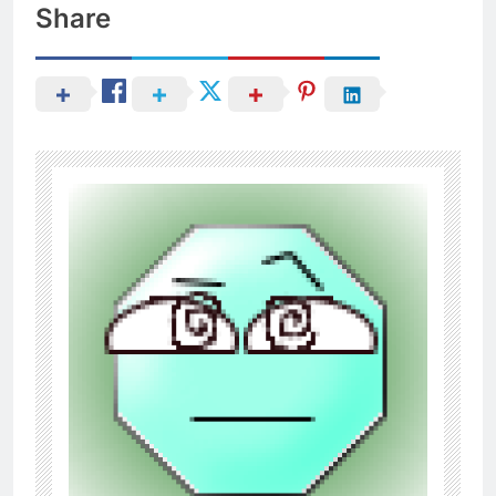
Share