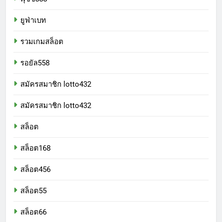
ยูฟ่าเบท
รวมเกมสล็อต
รอยัล558
สมัครสมาชิก lotto432
สมัครสมาชิก lotto432
สล็อต
สล็อต168
สล็อต456
สล็อต55
สล็อต66