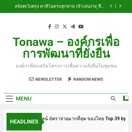
Skip
คุ้มค่าการเดิมพัน ที่สุดในวงการ สล็อตเว็บตรง ของ
พนันออนไลน์ สล็อตเว็บตรง สล็อตเว็บตรง 2026
รางวัลกำลังรอ เจ้าของใหม่ Top 85 by Jayden
to
ประสบการณ์เล่นยุคใหม่ ระบบเสถียร พร้อมเกมให้
tangtem168e.com 28 กรกฎาคม 69
เลือกมากมาย เว็บแม่ Jin888.asia เครดิตฟรี Top 46
content
พนัน สล็อต888 สล็อต 2026 รวมเกมแตกง่าย ฟีเจอร์
by Bradley 27 เว็บไซต์แจกหนัก SEP 2569
เด่น และวิธีเลือกเว็บที่เหมาะกับผู้เล่น เว็บใหญ่
Jin888.asia เครดิตฟรี Top 24 by Lashonda 27 เวป
สล็อต168 หวยออนไลน์ อัตราจ่ายมากที่สุด ของไทย
ไซต์ตรง SEP 2026
Top 39 by Bell hengjing168d.com Cash back 10%
Tonawa – องค์กรเพื่อ
กล่องสุ่มเฮงเฮง รับเครดิตฟรี ไลฟ์สด สล็อต ยิงปลา
สล็อตเว็บตรง คาสิโนครบทุกค่าย เข้าเล่นง่าย ฟีลดี
กีฬา ไพ่ hengjing168 ลงทุนทั้งที่ต้อง ที่นี่เท่านั้น 13
การพัฒนาที่ยั่งยืน
ฝากมาคุ้มค่า ไม่กินมาม่าแน่นอน ฝาก-ถอน อัตโนมัติ
ก.ย. 2026
คุ้มค่าการเดิมพัน ที่สุดในวงการ สล็อตเว็บตรง ของ
พนันออนไลน์ สล็อตเว็บตรง สล็อตเว็บตรง 2026
รางวัลกำลังรอ เจ้าของใหม่ Top 85 by Jayden
ประสบการณ์เล่นยุคใหม่ ระบบเสถียร พร้อมเกมให้
tangtem168e.com 28 กรกฎาคม 69
องค์กรที่ส่งเสริมโครงการเพื่อความยั่งยืนในชุมชน
เลือกมากมาย เว็บแม่ Jin888.asia เครดิตฟรี Top 46
พนัน สล็อต888 สล็อต 2026 รวมเกมแตกง่าย ฟีเจอร์
by Bradley 27 เว็บไซต์แจกหนัก SEP 2569
เด่น และวิธีเลือกเว็บที่เหมาะกับผู้เล่น เว็บใหญ่
NEWSLETTER
RANDOM NEWS
Jin888.asia เครดิตฟรี Top 24 by Lashonda 27 เวป
ไซต์ตรง SEP 2026
MENU
HEADLINES
ดาห์ Ago