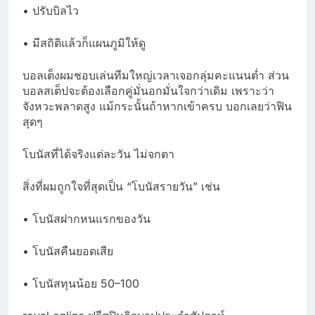
• ปรับบิลไว
• มีสถิติแล้วก็แผนภูมิให้ดู
บอลเต็งผมชอบเล่นทีมใหญ่เวลาเจอกลุ่มคะแนนต่ำ ส่วน
บอลสเต็ปจะต้องเลือกคู่มั่นอกมั่นใจกว่าเดิม เพราะว่า
จังหวะพลาดสูง แม้กระนั้นถ้าหากเข้าครบ บอกเลยว่าฟิน
สุดๆ
โบนัสที่ได้จริงแต่ละวัน ไม่จกตา
สิ่งที่ผมถูกใจที่สุดเป็น “โบนัสรายวัน” เช่น
• โบนัสฝากหนแรกของวัน
• โบนัสคืนยอดเสีย
• โบนัสทุนน้อย 50–100