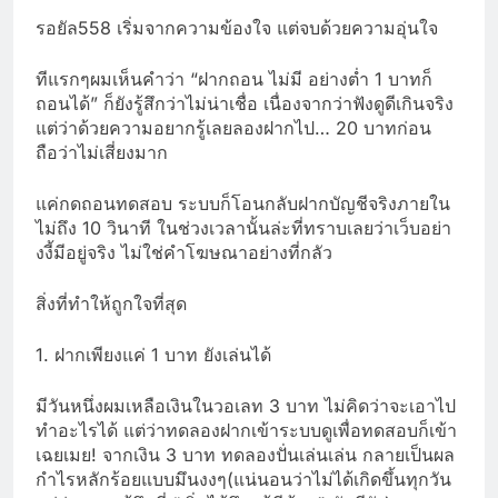
รอยัล558 เริ่มจากความข้องใจ แต่จบด้วยความอุ่นใจ
ทีแรกๆผมเห็นคำว่า “ฝากถอน ไม่มี อย่างต่ำ 1 บาทก็
ถอนได้” ก็ยังรู้สึกว่าไม่น่าเชื่อ เนื่องจากว่าฟังดูดีเกินจริง
แต่ว่าด้วยความอยากรู้เลยลองฝากไป… 20 บาทก่อน
ถือว่าไม่เสี่ยงมาก
แค่กดถอนทดสอบ ระบบก็โอนกลับฝากบัญชีจริงภายใน
ไม่ถึง 10 วินาที ในช่วงเวลานั้นล่ะที่ทราบเลยว่าเว็บอย่า
งงี้มีอยู่จริง ไม่ใช่คำโฆษณาอย่างที่กลัว
สิ่งที่ทำให้ถูกใจที่สุด
1. ฝากเพียงแค่ 1 บาท ยังเล่นได้
มีวันหนึ่งผมเหลือเงินในวอเลท 3 บาท ไม่คิดว่าจะเอาไป
ทำอะไรได้ แต่ว่าทดลองฝากเข้าระบบดูเพื่อทดสอบก็เข้า
เฉยเมย! จากเงิน 3 บาท ทดลองปั่นเล่นเล่น กลายเป็นผล
กำไรหลักร้อยแบบมึนงงๆ(แน่นอนว่าไม่ได้เกิดขึ้นทุกวัน