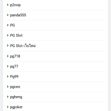
p2vvip
panda555
PG
PG Slot
PG Slot เว็บใหม่
pg718
pg77
Pg99
pgceo
pgheng
pgjoker