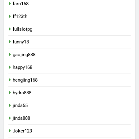
faro168
ff123th
fullslotpg
funny18
gaojing888
happy168
hengjing168
hydra888
jinda55
jinda888
Joker123