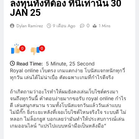
ลงทุนทั้งที่ต้อง ที่นี่เท่านั้น 30
JAN 25
0
Dylan Ramirez
9 เดือน Ago
1 Mins
0
0
Read Time:
5 Minute, 25 Second
Royal online เว็บตรง เกมแตกง่าย โบนัสแจกหนักทุกวี่
ทุกวัน เล่นได้ไม่น่าเบื่อ คัดเฉพาะเกมที่กำไรดีจริง
ถ้าเกิดถามว่าอะไรทำให้ผมยังคงเล่นเว็บไซต์ตรงมา
จนถึงทุกวันนี้ คำตอบง่ายมากขอรับ royal online กำไร
ดี เล่นสนุกสนาน รวมทั้งโบนัสแจกวันแล้ววันเล่าแบบ
ไม่มีกั๊ก ยิ่งระยะหลังที่เจอเว็บไซต์ไหนจริงใจ ระบบดี ไม่
หลอก ไม่ล็อกยูส บอกเลยว่ามันทำให้ประสบการณ์เล่น
เกมออนไลน์ “แปรไปแบบหน้ามือเป็นหลังมือ”