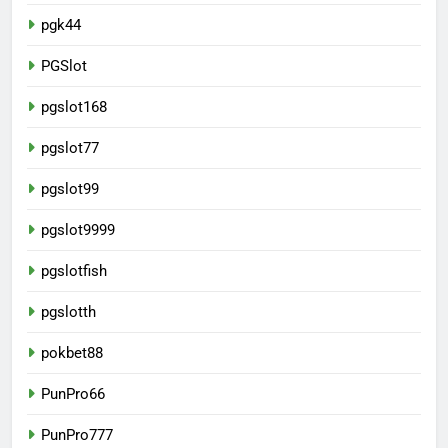
pgk44
PGSlot
pgslot168
pgslot77
pgslot99
pgslot9999
pgslotfish
pgslotth
pokbet88
PunPro66
PunPro777