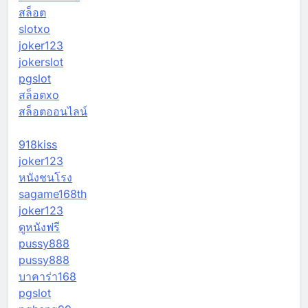
สล็อต
slotxo
joker123
jokerslot
pgslot
สล็อตxo
สล็อตออนไลน์
918kiss
joker123
หนังชนโรง
sagame168th
joker123
ดูหนังฟรี
pussy888
pussy888
บาคาร่า168
pgslot