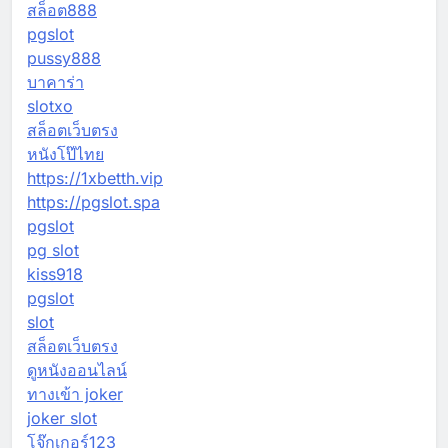
สล็อต888
pgslot
pussy888
บาคาร่า
slotxo
สล็อตเว็บตรง
หนังโป๊ไทย
https://1xbetth.vip
https://pgslot.spa
pgslot
pg slot
kiss918
pgslot
slot
สล็อตเว็บตรง
ดูหนังออนไลน์
ทางเข้า joker
joker slot
โจ๊กเกอร์123