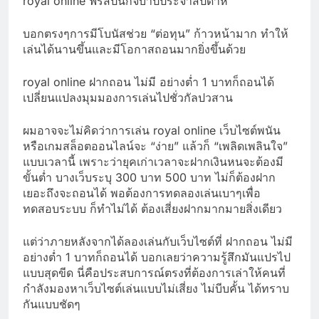
royal online ฟรีสปินกิจบาปประจำสัปดาห์
บอกตรงๆการมีโบนัสช่วย “ต่อทุน” ก้าวหน้ามาก ทำให้
เล่นได้นานขึ้นและมีโอกาสถอนมากยิ่งขึ้นด้วย
royal online ฝากถอน ไม่มี อย่างต่ำ 1 บาทก็ถอนได้
เปลี่ยนแปลงมุมมองการเล่นไปชั่วกัลปวสาน
ผมอาจจะไม่คิดว่าการเล่น royal online เว็บไซต์พนัน
หรือเกมสล็อตออนไลน์จะ “ง่าย” แล้วก็ “เพลิดเพลินใจ”
แบบเวลานี้ เพราะว่ายุคเก่าเวลาจะฝากเงินหนจะต้องมี
ขั้นต่ำ บางเว็บระบุ 300 บาท 500 บาท ไม่ก็ต้องฝาก
เยอะถึงจะถอนได้ พอต้องการทดลองเล่นเบาๆเพื่อ
ทดสอบระบบ ก็ทำไม่ได้ ต้องเสี่ยงฝากมากมายสิ่งเดียว
แต่ว่าภายหลังจากได้ลองเล่นกับเว็บไซต์ที่ ฝากถอน ไม่มี
อย่างต่ำ 1 บาทก็ถอนได้ บอกเลยว่าความรู้สึกมันแปรไป
แบบสุดขีด นี่คือประสบการณ์ตรงที่ต้องการเล่าให้คนที่
กำลังมองหาเว็บไซต์เล่นแบบไม่เสี่ยง ไม่บีบคั้น ได้ทราบ
กันแบบชัดๆ