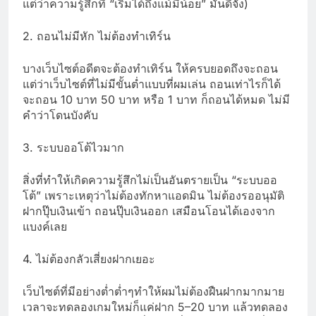
แต่ว่าความรู้สึกที่ “เริ่มได้ถึงแม้มีน้อย” มันดีจัง)
2. ถอนไม่มีหัก ไม่ต้องทำเทิร์น
บางเว็บไซต์อดีตจะต้องทำเทิร์น ให้ครบยอดถึงจะถอน
แต่ว่าเว็บไซต์ที่ไม่มีขั้นต่ำแบบที่ผมเล่น ถอนเท่าไรก็ได้
จะถอน 10 บาท 50 บาท หรือ 1 บาท ก็ถอนได้หมด ไม่มี
คำว่าโดนบังคับ
3. ระบบออโต้ไวมาก
สิ่งที่ทำให้เกิดความรู้สึกไม่เป็นอันตรายเป็น “ระบบออ
โต้” เพราะเหตุว่าไม่ต้องทักหาแอดมิน ไม่ต้องรออนุมัติ
ฝากปุ๊บเงินเข้า ถอนปุ๊บเงินออก เสมือนโอนได้เองจาก
แบงค์เลย
4. ไม่ต้องกลัวเสี่ยงฝากเยอะ
เว็บไซต์ที่มีอย่างต่ำต่ำๆทำให้ผมไม่ต้องฝืนฝากมากมาย
เวลาจะทดลองเกมใหม่ก็แค่ฝาก 5–20 บาท แล้วทดลอง