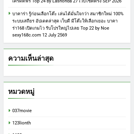
เครดิตฟรี Top 24 by Lashonda 27 เวปไซต์ตรง SEP 2026
บาคาร่า รู้ก่อนเลือกโต๊ะ เล่นได้มั่นใจกว่า สมาชิกใหม่ 100%
ระบบเสถียร อัปเดตล่าสุด เว็บดี มีโต๊ะให้เลือกเยอะ บาคา
ร่า168 เปิดเกมไว รับโปรใหญ่ไปเลย Top 22 by Noe
sexy168c.com 12 July 2569
ความเห็นล่าสุด
หมวดหมู่
037movie
123lionth