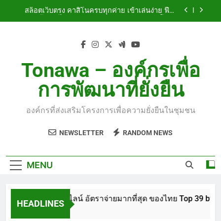
Skip
คุ้มค่าการเดิมพัน ที่สุดในวงการ สล็อตเว็บตรง ของ
พนันออนไลน์ สล็อตเว็บตรง สล็อตเว็บตรง 2026
รางวัลกำลังรอ เจ้าของใหม่ Top 85 by Jayden
to
ประสบการณ์เล่นยุคใหม่ ระบบเสถียร พร้อมเกมให้
tangtem168e.com 28 กรกฎาคม 69
เลือกมากมาย เว็บแม่ Jin888.asia เครดิตฟรี Top 46
content
พนัน สล็อต888 สล็อต 2026 รวมเกมแตกง่าย ฟีเจอร์
by Bradley 27 เว็บไซต์แจกหนัก SEP 2569
เด่น และวิธีเลือกเว็บที่เหมาะกับผู้เล่น เว็บใหญ่
Jin888.asia เครดิตฟรี Top 24 by Lashonda 27 เวป
สล็อต168 หวยออนไลน์ อัตราจ่ายมากที่สุด ของไทย
ไซต์ตรง SEP 2026
Top 39 by Bell hengjing168d.com Cash back 10%
Tonawa – องค์กรเพื่อ
กล่องสุ่มเฮงเฮง รับเครดิตฟรี ไลฟ์สด สล็อต ยิงปลา
สล็อตเว็บตรง คาสิโนครบทุกค่าย เข้าเล่นง่าย ฟีลดี
กีฬา ไพ่ hengjing168 ลงทุนทั้งที่ต้อง ที่นี่เท่านั้น 13
การพัฒนาที่ยั่งยืน
ฝากมาคุ้มค่า ไม่กินมาม่าแน่นอน ฝาก-ถอน อัตโนมัติ
ก.ย. 2026
คุ้มค่าการเดิมพัน ที่สุดในวงการ สล็อตเว็บตรง ของ
พนันออนไลน์ สล็อตเว็บตรง สล็อตเว็บตรง 2026
รางวัลกำลังรอ เจ้าของใหม่ Top 85 by Jayden
ประสบการณ์เล่นยุคใหม่ ระบบเสถียร พร้อมเกมให้
tangtem168e.com 28 กรกฎาคม 69
องค์กรที่ส่งเสริมโครงการเพื่อความยั่งยืนในชุมชน
เลือกมากมาย เว็บแม่ Jin888.asia เครดิตฟรี Top 46
พนัน สล็อต888 สล็อต 2026 รวมเกมแตกง่าย ฟีเจอร์
by Bradley 27 เว็บไซต์แจกหนัก SEP 2569
เด่น และวิธีเลือกเว็บที่เหมาะกับผู้เล่น เว็บใหญ่
NEWSLETTER
RANDOM NEWS
Jin888.asia เครดิตฟรี Top 24 by Lashonda 27 เวป
ไซต์ตรง SEP 2026
MENU
HEADLINES
ปดาห์ Ago