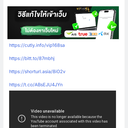
https://cutly.info/vip168sa
https://bitt.to/87mbhj
https://shorturl.asia/8iO2v
https://t.co/ABsEJU4JYn