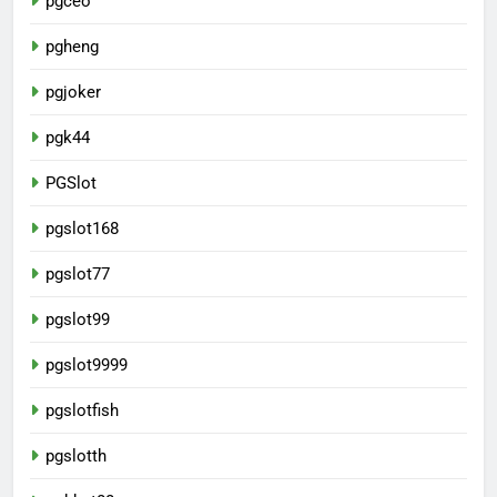
pgceo
pgheng
pgjoker
pgk44
PGSlot
pgslot168
pgslot77
pgslot99
pgslot9999
pgslotfish
pgslotth