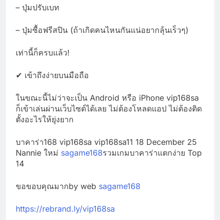
– ปุ่มปรับเบท
– ปุ่มซื้อฟรีสปิน (ถ้าเกิดคนไหนกันแน่อยากลุ้นเร็วๆ)
เท่านี้ก็ครบแล้ว!
✔ เข้าถึงง่ายบนมือถือ
ในขณะนี้ไม่ว่าจะเป็น Android หรือ iPhone vip168sa
ก็เข้าเล่นผ่านเว็บไซต์ได้เลย ไม่ต้องโหลดแอป ไม่ต้องติด
ตั้งอะไรให้ยุ่งยาก
บาคาร่า168 vip168sa vip168sa11 18 December 25
Nannie ใหม่
sagame168
รวมเกมบาคาร่าแตกง่าย Top
14
ขอขอบคุณมากby web
sagame168
https://rebrand.ly/vip168sa