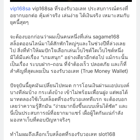
vip168sa
vip168sa ที่รองรับวอเลท ประสบการณ์ตรงที่
อยากบอกต่อ คุ้มค่าจริง เล่นง่าย ได้เงินจริง เหมาะสมกับ
ยุคนี้สุดๆ
จะต้องบอกก่อนว่าผมเป็นคนหนึ่งที่เล่น sagame168
สล็อตออนไลน์มาได้สักพักใหญ่ๆและในช่วงปีที่ล่วงเลย
ไป สิ่งที่ทำให้ผมปักใจเลือกเล่นเว็บไซต์ใดเว็บไซต์หนึ่ง
มิได้มีแค่เรื่อง “เกมสนุก” อย่างเดียวอีกต่อไป แม้กระนั้น
เป็นเรื่อง ระบบฝาก–ถอน ที่จำต้องเร็ว ปลอดภัย และก็ที่
สำคัญที่สุดเลยเป็น รองรับวอเลท (True Money Wallet)
ปัจจุบันนี้ยุคมันเปลี่ยนไปหมด การโอนเงินผ่านแอปแบงค์
บางทีล่มบ้าง กระเด้งบ้าง เข้าไม่พร้อมเพื่อนฝูง แต่พอได้
มาทดลองใช้เว็บสล็อตที่รองรับวอเลททีแรก จะต้องบอก
เลยว่าความรู้สึกมัน “ง่ายมากยิ่งขึ้นแบบเห็นได้ชัด” และ
นี่เป็นประสบการณ์ที่อยากมาแชร์ เผื่อผู้ใดกันแน่กำลัง
มองหาเว็บที่ตอบปัญหาจริงๆ
ทำไมผมถึงเลือกเว็บสล็อตที่รองรับวอเลท slot168