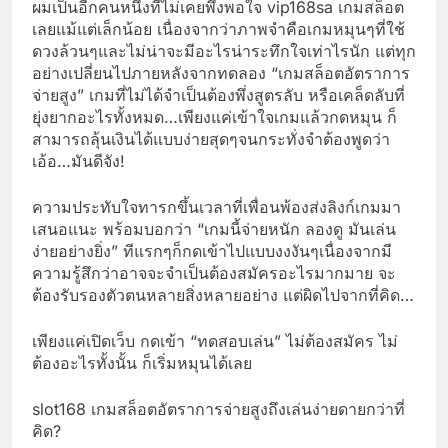
ผมเป็นอีกคนหนึ่งที่ไม่เคยพึงพอใจ vip168sa เกมสล็อต
เลยแม้แต่เล็กน้อย เนื่องจากว่าภาพจำคือเกมหมุนๆที่ใช้
ดวงล้วนๆและไม่น่าจะมีอะไรน่าระทึกใจเท่าไรนัก แต่ทุก
อย่างเปลี่ยนไปภายหลังจากทดลอง “เกมสล็อตอัตราการ
จ่ายสูง” เกมที่ไม่ได้จำเป็นต้องพึ่งสูตรลับ หรือเคล็ดลับที่
ยุ่งยากอะไรทั้งหมด…เพียงแค่เข้าใจเกมแล้วกดหมุน ก็
สามารถลุ้นเงินได้แบบง่ายสุดๆจนกระทั่งจำต้องพูดว่า
เอ้อ…มันดีจัง!
ความประทับใจทารกขึ้นเวลาที่เพื่อนพ้องส่งลิงก์เกมมา
เสนอแนะ พร้อมบอกว่า “เกมนี้จ่ายหนัก ลองดู มันเล่น
ง่ายอย่างยิ่ง” ทีแรกๆก็กดเข้าไปแบบงงงันๆเนื่องจากมี
ความรู้สึกว่าอาจจะจำเป็นต้องสมัครอะไรมากมาย จะ
ต้องรับรองตัวตนหลายสิ่งหลายอย่าง แต่ผิดไปจากที่คิด…
เพียงแค่เปิดเว็บ กดเข้า “ทดสอบเล่น” ไม่ต้องสมัคร ไม่
ต้องอะไรทั้งนั้น ก็เริ่มหมุนได้เลย
slot168 เกมสล็อตอัตราการจ่ายสูงถึงเล่นง่ายดายกว่าที่
คิด?