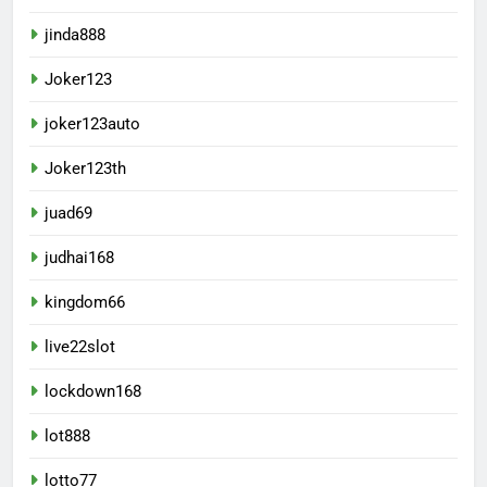
jinda888
Joker123
joker123auto
Joker123th
juad69
judhai168
kingdom66
live22slot
lockdown168
lot888
lotto77