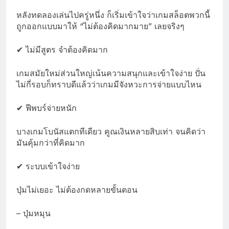
หลังทดลองเล่นไปครู่หนึ่ง ก็เริ่มเข้าใจว่าเกมสล็อตพวกนี้
ถูกออกแบบมาให้ “ไม่ต้องคิดมากมาย” เลยจริงๆ
✔ ไม่มีสูตร จำต้องคิดมาก
เกมสมัยใหม่ส่วนใหญ่เน้นความสนุกและเข้าใจง่าย ปั่น
ไม่กี่รอบก็ทราบดีแล้วว่าเกมมีจังหวะการจ่ายแบบไหน
✔ ฟีพบร์จ่ายหนัก
บางเกมโบนัสแตกทีเดียว คูณเงินหลายสิบเท่า จนคิดว่า
มันคุ้มกว่าที่คิดมาก
✔ ระบบเข้าใจง่าย
ปุ่มไม่เยอะ ไม่ต้องกดหลายขั้นตอน
– ปุ่มหมุน