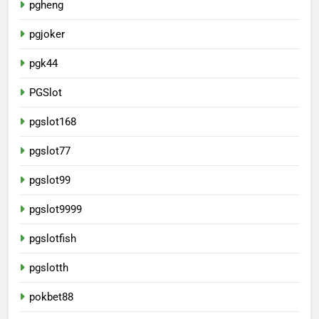
pgheng
pgjoker
pgk44
PGSlot
pgslot168
pgslot77
pgslot99
pgslot9999
pgslotfish
pgslotth
pokbet88