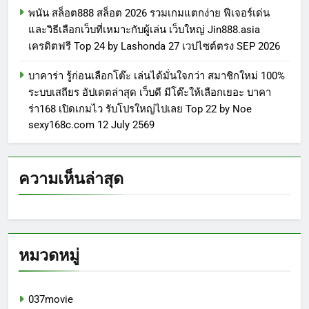
พนัน สล็อต888 สล็อต 2026 รวมเกมแตกง่าย ฟีเจอร์เด่น
และวิธีเลือกเว็บที่เหมาะกับผู้เล่น เว็บใหญ่ Jin888.asia
เครดิตฟรี Top 24 by Lashonda 27 เวปไซต์ตรง SEP 2026
บาคาร่า รู้ก่อนเลือกโต๊ะ เล่นได้มั่นใจกว่า สมาชิกใหม่ 100%
ระบบเสถียร อัปเดตล่าสุด เว็บดี มีโต๊ะให้เลือกเยอะ บาคา
ร่า168 เปิดเกมไว รับโปรใหญ่ไปเลย Top 22 by Noe
sexy168c.com 12 July 2569
ความเห็นล่าสุด
หมวดหมู่
037movie