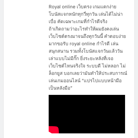
Royal online เว็บตรง เกมแตกง่าย
โบนัสแจกหนักทุกวี่ทุกวัน เล่นได้ไม่น่า
เบื่อ คัดเฉพาะเกมที่กำไรดีจริง
ถ้าเกิดถามว่าอะไรทำให้ผมยังคงเล่น
เว็บไซต์ตรงมาจนถึงทุกวันนี้ คำตอบง่าย
มากขอรับ royal online กำไรดี เล่น
สนุกสนาน รวมทั้งโบนัสแจกวันแล้ววัน
เล่าแบบไม่มีกั๊ก ยิ่งระยะหลังที่เจอ
เว็บไซต์ไหนจริงใจ ระบบดี ไม่หลอก ไม่
ล็อกยูส บอกเลยว่ามันทำให้ประสบการณ์
เล่นเกมออนไลน์ “แปรไปแบบหน้ามือ
เป็นหลังมือ”