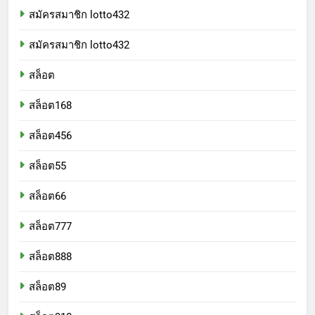
สมัครสมาชิก lotto432
สมัครสมาชิก lotto432
สล็อต
สล็อต168
สล็อต456
สล็อต55
สล็อต66
สล็อต777
สล็อต888
สล็อต89