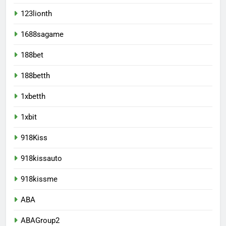
123lionth
1688sagame
188bet
188betth
1xbetth
1xbit
918Kiss
918kissauto
918kissme
ABA
ABAGroup2