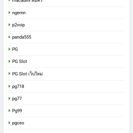
macau69 สมัคร
ngernn
p2vvip
panda555
PG
PG Slot
PG Slot เว็บใหม่
pg718
pg77
Pg99
pgceo