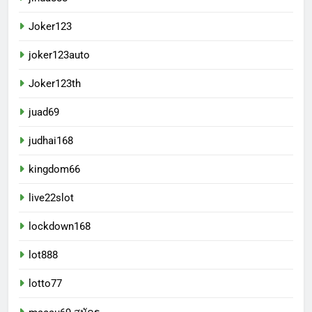
Joker123
joker123auto
Joker123th
juad69
judhai168
kingdom66
live22slot
lockdown168
lot888
lotto77