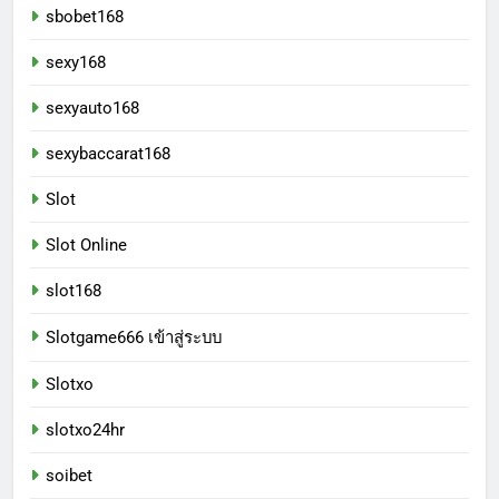
sbobet168
sexy168
sexyauto168
sexybaccarat168
Slot
Slot Online
slot168
Slotgame666 เข้าสู่ระบบ
Slotxo
slotxo24hr
soibet