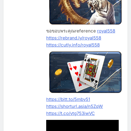
ขอขอบพระคุณreference
royal558
https://rebrand.ly/royal558
https://cutly.info/royal558
https://bitt.to/5mbv51
https://shorturl.asia/n5ZqW
https://t.co/vtg753iwVC