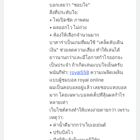
บอกเลยว่า “ชอบใจ”
สิ่งที่ประทับใจ:
• ไพ่เปิดชัด ภาพคม
• ผลออกไว ไม่ถ่วง
• ห้องให้เลือกจำนวนมาก
บาคาร่าเป็นเกมที่ผมใช้ “เคล็ดลับเดิน
เงิน” ช่วยลดความเสี่ยง ทำให้เล่นได้
ยาวนานกว่าและมีโอกาสกำไรออกจะ
เป็นประจำ ถ้าเกิดเล่นแบบใจเย็นครับ
พนันกีฬา:
royal558
ความเพลิดเพลิน
แบบผู้ชมบอล royal online
ผมเป็นคอบอลอยู่แล้ว เลยชอบแทงบอล
มาก โดยเฉพาะบอลสเต็ปที่ลุ้นผลกำไร
หลายเท่า
เว็บไซต์ตรงทำให้แทงง่ายดายกว่า เพราะ
เหตุว่า:
• ค่าน้ำดีมากกว่าเว็บเอเย่นต์
• ปรับบิลไว
• มีสถิติแล้วก็แผนภูมิให้ดู