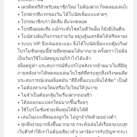
• เครดิตฟรีสำหรับสมาชิกใหม่ ไม่ต้องฝาก ก็ทดลองเล่นได้
• โปรฝากทีแรกของวัน ได้โบนัสเพิ่มแบบสวยๆ
• โปรสมาชิกเก่า ผิดลืม มีแจกตลอด
• โปรคืนยอดเสีย แม้กระทั่งโชคไม่ดีวันนั้น ก็ยังมีเงินคืน
• โบนัสวงล้อ/กิจกรรมรายวัน หมุนลุ้นเครดิตได้ฟรีหลายครั้ง
• ระบบ VIP ยิ่งเล่นเยอะแยะ ยิ่งได้โบนัสเพิ่มแบบคุ้มเกินคาด
โปรโมชั่นกลุ่มนี้ช่วยยืดทุนผมได้มากมาย ครั้งคราวไม่ต้องฝากเ
เป็นวันๆใช้โบนัสหมุนวนก็กำไรได้แล้ว
สล็อตยูฟ่า ประสบการณ์ที่แปรไปหลังจากย้ายมาเว็บที่มีทุกร
ภายหลังจากได้ทดลองเล่นเว็บไซต์ที่ครบทุกสิ่งจริงๆผมคิดว่า
ประสบการณ์เล่นสล็อตมัน “ดียิ่งขึ้นแบบเห็นได้ชัด” เป็นต้นว่า:
• ไม่ต้องหาเกมใหม่หรือเว็บใหม่ให้วุ่นวาย
• ไม่จำเป็นต้องกลุ้มใจเรื่องฝากถอนช้า
• ได้ลองเกมแปลกใหม่มากขึ้นเรื่อยๆ
• ใช้โปรโมชั่นช่วยเพิ่มทุนได้ดิบได้ดี
• เล่นในแบบที่ตนเองถูกใจ ไม่ถูกจำกัดด้วยอย่างต่ำ
• ทุกสิ่งง่ายมากยิ่งขึ้นมากมาย กระทั่งเล่นได้เรื่อยๆแบบสุขใจ
เว็บดีๆทำให้เราไม่ต้องเสียเวล่ำเวลาจัดการกับปัญหากระจุกกร