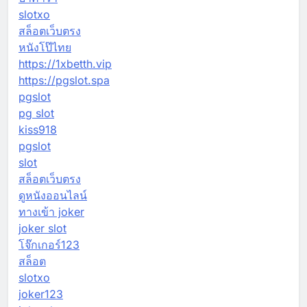
slotxo
สล็อตเว็บตรง
หนังโป๊ไทย
https://1xbetth.vip
https://pgslot.spa
pgslot
pg slot
kiss918
pgslot
slot
สล็อตเว็บตรง
ดูหนังออนไลน์
ทางเข้า joker
joker slot
โจ๊กเกอร์123
สล็อต
slotxo
joker123