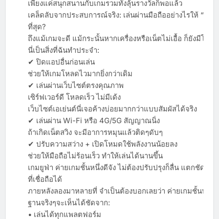
เพียงแค่สนุกสนานกับเกมรวมทั้งลุ้นรางวัลก็พอแล้ว
เคล็ดลับจากประสบการณ์จริง: เล่นผ่านมือถืออย่างไรให้ “ลื่นเ
ที่สุด?
ถึงแม้เกมจะดี แม้กระนั้นหากเครื่องหรือเน็ตไม่เอื้อ ก็ยังมีโอก
นี่เป็นสิ่งที่ฉันทำประจำ:
✔ ปิดแอปอื่นก่อนเล่น
ช่วยให้เกมโหลดไวมากยิ่งกว่าเดิม
✔ เล่นผ่านเว็บไซต์ตรงคุณภาพ
เซิร์ฟเวอร์ดี โหลดเร็ว ไม่มีเด้ง
เว็บไซต์เอเย่นต์นี่เจอค้างบ่อยมากกว่าแบบสัมผัสได้จริง
✔ เล่นผ่าน Wi-Fi หรือ 4G/5G สัญญาณนิ่ง
ถ้าเกิดเน็ตสวิง จะมีอาการหมุนแล้วติดๆดับๆ
✔ ปรับความสว่าง + เปิดโหมดใช้พลังงานน้อยลง
ช่วยให้มือถือไม่ร้อนเร็ว ทำให้เล่นได้นานขึ้น
เกมยูฟ่า ค่ายเกมชั้นหนึ่งดีจัง ไม่ต้องปรับปรุงก็ลื่น แตกชัด พ
ที่เชื่อถือได้
ภายหลังลองมาหลายที่ จำเป็นต้องบอกเลยว่า ค่ายเกมชั้นหนึ่งท
ฐานจริงๆจะเห็นได้ชัดจาก:
• เล่นได้ทุกแพลตฟอร์ม