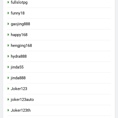
fullslotpg
funny18
gaojing888
happy168
hengjing168
hydra888
jinda55
jinda888
Joker123
joker123auto
Joker123th