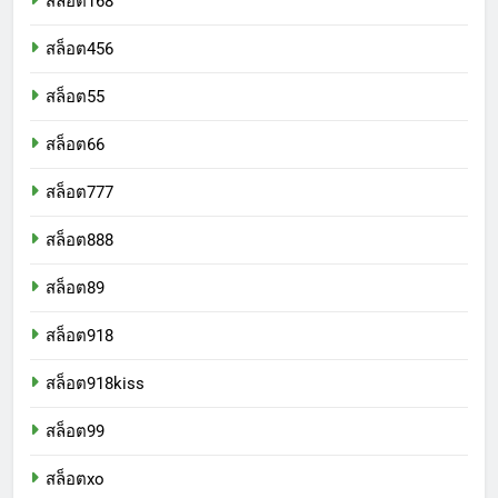
สล็อต168
สล็อต456
สล็อต55
สล็อต66
สล็อต777
สล็อต888
สล็อต89
สล็อต918
สล็อต918kiss
สล็อต99
สล็อตxo