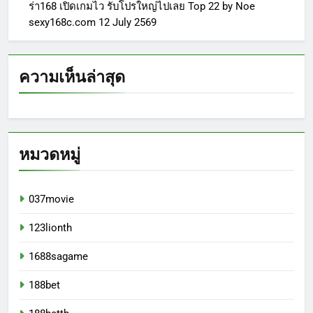
ร่า168 เปิดเกมไว รับโปรใหญ่ไปเลย Top 22 by Noe
sexy168c.com 12 July 2569
ความเห็นล่าสุด
หมวดหมู่
037movie
123lionth
1688sagame
188bet