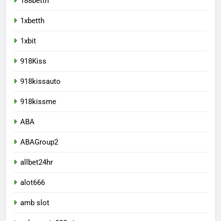
188betth
1xbetth
1xbit
918Kiss
918kissauto
918kissme
ABA
ABAGroup2
allbet24hr
alot666
amb slot