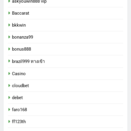
askyouwin888 vip
Baccarat
bkkwin
bonanza99
bonus888
brazil999 ทางเข้า
Casino
cloudbet
debet
faro168
ff123th