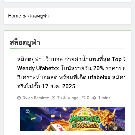
cau69 สมัคร 30 March 2026 macau69 สมัคร เว็บตรงสายทำกำไร แต
ดือน Ago
Home
สล็อตยูฟ่า
ดือน Ago
็อต168 Hengjing168.tv 6 สิงหาคม 2025 hengjing168 เว็บตรง ไม่
สล็อตยูฟ่า
ี Ago
ัปดาห์ Ago
สล็อตยูฟ่า เว็บบอล จ่ายค่าน้ำแพงที่สุด Top 77 b
cau69 สมัคร 30 March 2026 macau69 สมัคร เว็บตรงสายทำกำไร แต
เกม
Wendy Ufabetxx โบนัสรายวัน 20% ราคาบอลไ
ยู
ดือน Ago
วิเคราะห์บอลสด พร้อมทีเด็ด ufabetxx สมัครเลย
ฟ่า
จริงไม่กั๊ก 17 ธ.ค. 2025
ดือน Ago
Dylan Ramirez
7 เดือน ago
0
1 mins
็อต168 Hengjing168.tv 6 สิงหาคม 2025 hengjing168 เว็บตรง ไม่
ี Ago