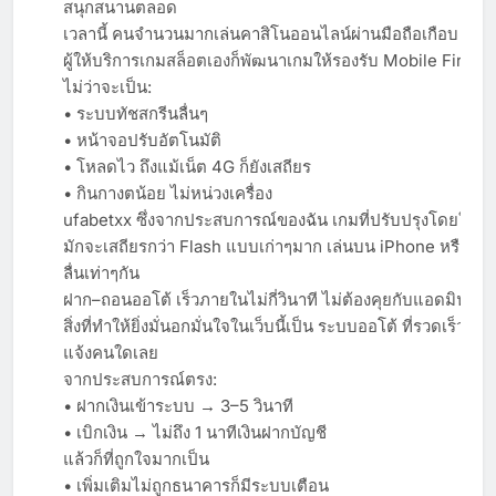
สนุกสนานตลอด
เวลานี้ คนจำนวนมากเล่นคาสิโนออนไลน์ผ่านมือถือเกือบ 90%
ผู้ให้บริการเกมสล็อตเองก็พัฒนาเกมให้รองรับ Mobile First เป
ไม่ว่าจะเป็น:
• ระบบทัชสกรีนลื่นๆ
• หน้าจอปรับอัตโนมัติ
• โหลดไว ถึงแม้เน็ต 4G ก็ยังเสถียร
• กินกางตน้อย ไม่หน่วงเครื่อง
ufabetxx ซึ่งจากประสบการณ์ของฉัน เกมที่ปรับปรุงโดยใช้
มักจะเสถียรกว่า Flash แบบเก่าๆมาก เล่นบน iPhone หรือ An
ลื่นเท่าๆกัน
ฝาก–ถอนออโต้ เร็วภายในไม่กี่วินาที ไม่ต้องคุยกับแอดมิน
สิ่งที่ทำให้ยิ่งมั่นอกมั่นใจในเว็บนี้เป็น ระบบออโต้ ที่รวดเร็วแบ
แจ้งคนใดเลย
จากประสบการณ์ตรง:
• ฝากเงินเข้าระบบ → 3–5 วินาที
• เบิกเงิน → ไม่ถึง 1 นาทีเงินฝากบัญชี
แล้วก็ที่ถูกใจมากเป็น
• เพิ่มเติมไม่ถูกธนาคารก็มีระบบเตือน