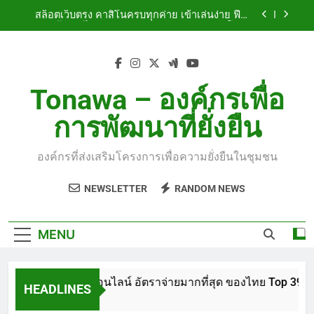
CASINO
Skip
กล่องสุ่มเฮงเฮง รับเครดิตฟรี ไลฟ์สด สล็อต ยิงปลา
สล็อตเว็บตรง คาสิโนครบทุกค่าย เข้าเล่นง่าย ฟีลดี
กีฬา ไพ่ hengjing168 ลงทุนทั้งที่ต้อง ที่นี่เท่านั้น 13
JOKER123
to
ฝากมาคุ้มค่า ไม่กินมาม่าแน่นอน ฝาก-ถอน อัตโนมัติ
ก.ย. 2026
คุ้มค่าการเดิมพัน ที่สุดในวงการ สล็อตเว็บตรง ของ
content
JOKER123TH
พนันออนไลน์ สล็อตเว็บตรง สล็อตเว็บตรง 2026
รางวัลกำลังรอ เจ้าของใหม่ Top 85 by Jayden
ประสบการณ์เล่นยุคใหม่ ระบบเสถียร พร้อมเกมให้
tangtem168e.com 28 กรกฎาคม 69
NGERNN
PG
เลือกมากมาย เว็บแม่ Jin888.asia เครดิตฟรี Top 46
พนัน สล็อต888 สล็อต 2026 รวมเกมแตกง่าย ฟีเจอร์
by Bradley 27 เว็บไซต์แจกหนัก SEP 2569
PG SLOT
เด่น และวิธีเลือกเว็บที่เหมาะกับผู้เล่น เว็บใหญ่
Tonawa – องค์กรเพื่อ
Jin888.asia เครดิตฟรี Top 24 by Lashonda 27 เวป
PGSLOT
สล็อต168 หวยออนไลน์ อัตราจ่ายมากที่สุด ของไทย
ไซต์ตรง SEP 2026
การพัฒนาที่ยั่งยืน
Top 39 by Bell hengjing168d.com Cash back 10%
PGSLOT77
กล่องสุ่มเฮงเฮง รับเครดิตฟรี ไลฟ์สด สล็อต ยิงปลา
สล็อตเว็บตรง คาสิโนครบทุกค่าย เข้าเล่นง่าย ฟีลดี
PGSLOT9999
กีฬา ไพ่ hengjing168 ลงทุนทั้งที่ต้อง ที่นี่เท่านั้น 13
ฝากมาคุ้มค่า ไม่กินมาม่าแน่นอน ฝาก-ถอน อัตโนมัติ
ก.ย. 2026
องค์กรที่ส่งเสริมโครงการเพื่อความยั่งยืนในชุมชน
PUNPRO66
คุ้มค่าการเดิมพัน ที่สุดในวงการ สล็อตเว็บตรง ของ
พนันออนไลน์ สล็อตเว็บตรง สล็อตเว็บตรง 2026
รางวัลกำลังรอ เจ้าของใหม่ Top 85 by Jayden
PUNPRO777
ประสบการณ์เล่นยุคใหม่ ระบบเสถียร พร้อมเกมให้
tangtem168e.com 28 กรกฎาคม 69
NEWSLETTER
RANDOM NEWS
เลือกมากมาย เว็บแม่ Jin888.asia เครดิตฟรี Top 46
PUSSY888
พนัน สล็อต888 สล็อต 2026 รวมเกมแตกง่าย ฟีเจอร์
by Bradley 27 เว็บไซต์แจกหนัก SEP 2569
เด่น และวิธีเลือกเว็บที่เหมาะกับผู้เล่น เว็บใหญ่
SAGAME168TH
Jin888.asia เครดิตฟรี Top 24 by Lashonda 27 เวป
MENU
ไซต์ตรง SEP 2026
SEXYBACCARAT168
SLOT
SLOT ONLINE
HEADLINES
SLOTXO
คาสิโน
1 สัปดาห์ Ago