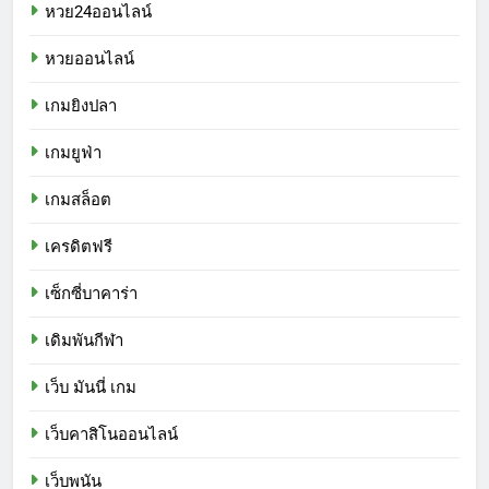
หวย24ออนไลน์
หวยออนไลน์
เกมยิงปลา
เกมยูฟ่า
เกมสล็อต
เครดิตฟรี
เซ็กซี่บาคาร่า
เดิมพันกีฬา
เว็บ มันนี่ เกม
เว็บคาสิโนออนไลน์
เว็บพนัน