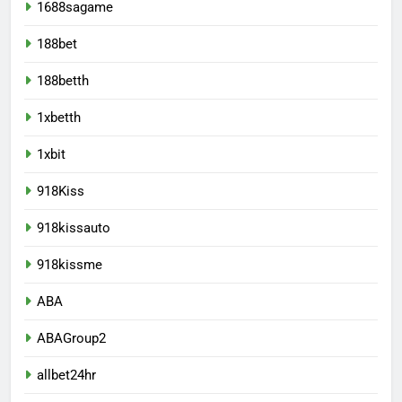
1688sagame
188bet
188betth
1xbetth
1xbit
918Kiss
918kissauto
918kissme
ABA
ABAGroup2
allbet24hr