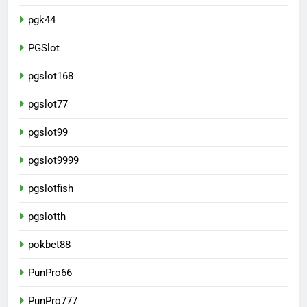
pgk44
PGSlot
pgslot168
pgslot77
pgslot99
pgslot9999
pgslotfish
pgslotth
pokbet88
PunPro66
PunPro777