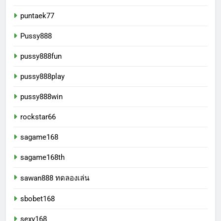
puntaek77
Pussy888
pussy888fun
pussy888play
pussy888win
rockstar66
sagame168
sagame168th
sawan888 ทดลองเล่น
sbobet168
sexy168