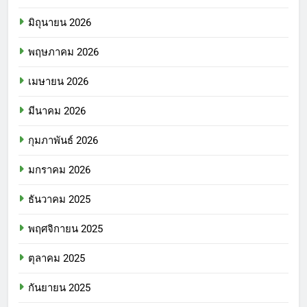
มิถุนายน 2026
พฤษภาคม 2026
เมษายน 2026
มีนาคม 2026
กุมภาพันธ์ 2026
มกราคม 2026
ธันวาคม 2025
พฤศจิกายน 2025
ตุลาคม 2025
กันยายน 2025