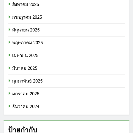
สิงหาคม 2025
กรกฎาคม 2025
มิถุนายน 2025
พฤษภาคม 2025
เมษายน 2025
มีนาคม 2025
กุมภาพันธ์ 2025
มกราคม 2025
ธันวาคม 2024
ป้ายกำกับ