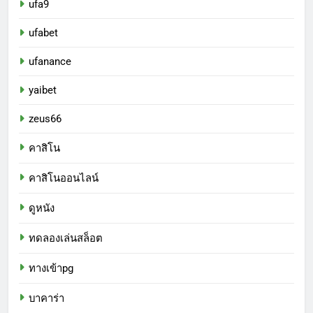
ufa9
ufabet
ufanance
yaibet
zeus66
คาสิโน
คาสิโนออนไลน์
ดูหนัง
ทดลองเล่นสล็อต
ทางเข้าpg
บาคาร่า