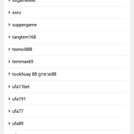
ssgame666
ssru
suppergame
tangtem168
teenoi888
temmax69
tookhuay 88 ถูกหวย88
ufa11bet
ufa191
ufa77
ufa89