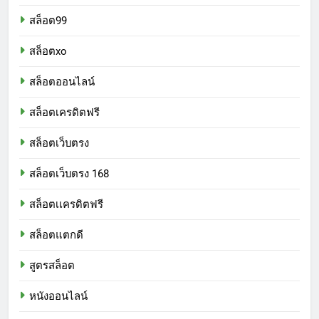
สล็อต99
สล็อตxo
สล็อตออนไลน์
สล็อตเครดิตฟรี
สล็อตเว็บตรง
สล็อตเว็บตรง 168
สล็อตเเครดิตฟรี
สล็อตแตกดี
สูตรสล็อต
หนังออนไลน์