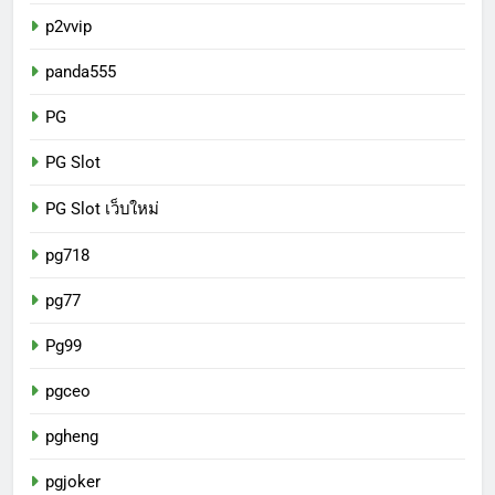
p2vvip
panda555
PG
PG Slot
PG Slot เว็บใหม่
pg718
pg77
Pg99
pgceo
pgheng
pgjoker