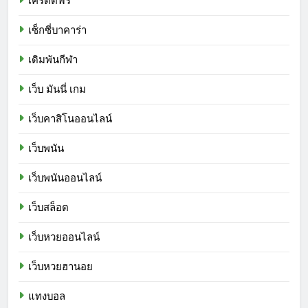
เครดิตฟรี
เซ็กซี่บาคาร่า
เดิมพันกีฬา
เว็บ มันนี่ เกม
เว็บคาสิโนออนไลน์
เว็บพนัน
เว็บพนันออนไลน์
เว็บสล็อต
เว็บหวยออนไลน์
เว็บหวยฮานอย
แทงบอล