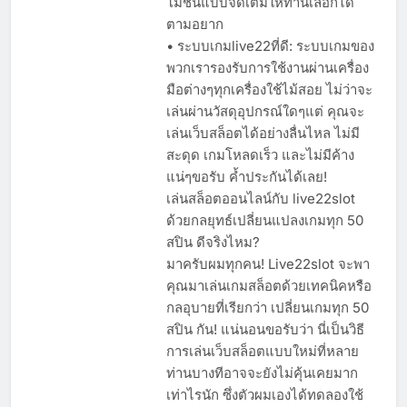
โมชั่นแบบจัดเต็มให้ท่านเลือกได้
ตามอยาก
• ระบบเกมlive22ที่ดี: ระบบเกมของ
พวกเรารองรับการใช้งานผ่านเครื่อง
มือต่างๆทุกเครื่องใช้ไม้สอย ไม่ว่าจะ
เล่นผ่านวัสดุอุปกรณ์ใดๆแต่ คุณจะ
เล่นเว็บสล็อตได้อย่างลื่นไหล ไม่มี
สะดุด เกมโหลดเร็ว และไม่มีค้าง
แน่ๆขอรับ ค้ำประกันได้เลย!
เล่นสล็อตออนไลน์กับ live22slot
ด้วยกลยุทธ์เปลี่ยนแปลงเกมทุก 50
สปิน ดีจริงไหม?
มาครับผมทุกคน! Live22slot จะพา
คุณมาเล่นเกมสล็อตด้วยเทคนิคหรือ
กลอุบายที่เรียกว่า เปลี่ยนเกมทุก 50
สปิน กัน! แน่นอนขอรับว่า นี่เป็นวิธี
การเล่นเว็บสล็อตแบบใหม่ที่หลาย
ท่านบางทีอาจจะยังไม่คุ้นเคยมาก
เท่าไรนัก ซึ่งตัวผมเองได้ทดลองใช้