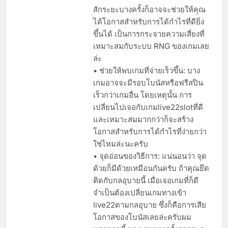
สักระยะบางครั้งก็อาจจะช่วยให้คุณ
ได้โอกาสสำหรับการได้กำไรที่ดียิ่ง
ขึ้นได้ เป็นการกระจายความเสี่ยงที่
เหมาะสมกับระบบ RNG ของเกมเลย
ล่ะ
• ช่วยให้พบเกมที่จ่ายเร็วขึ้น: บาง
เกมอาจจะมีรอบโบนัสหรือฟรีสปิน
เร็วกว่าเกมอื่น โดยเหตุนั้น การ
เปลี่ยนไปเจอกับเกมlive22slotที่ดี
และเหมาะสมมากกว่าก็จะสร้าง
โอกาสสำหรับการได้กำไรที่ง่ายกว่า
ใช่ไหมล่ะนะครับ
• จุดอ่อนของวิธีการ: แน่นอนว่า จุด
ด้วยก็มีด้วยเหมือนกันครับ ถ้าคุณยึด
ติดกับกลอุบายนี้ เมื่อเจอเกมที่ก็ดี
จำเป็นต้องเปลี่ยนเกมทางเข้า
live22ตามกลอุบาย ซึ่งก็คือการเสีย
โอกาสของโบนัสเลยล่ะครับผม