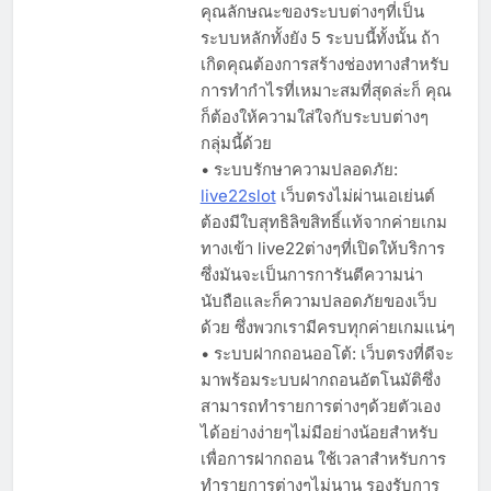
คุณลักษณะของระบบต่างๆที่เป็น
ระบบหลักทั้งยัง 5 ระบบนี้ทั้งนั้น ถ้า
เกิดคุณต้องการสร้างช่องทางสำหรับ
การทำกำไรที่เหมาะสมที่สุดล่ะก็ คุณ
ก็ต้องให้ความใส่ใจกับระบบต่างๆ
กลุ่มนี้ด้วย
• ระบบรักษาความปลอดภัย:
live22slot
เว็บตรงไม่ผ่านเอเย่นต์
ต้องมีใบสุทธิลิขสิทธิ์แท้จากค่ายเกม
ทางเข้า live22ต่างๆที่เปิดให้บริการ
ซึ่งมันจะเป็นการการันตีความน่า
นับถือและก็ความปลอดภัยของเว็บ
ด้วย ซึ่งพวกเรามีครบทุกค่ายเกมแน่ๆ
• ระบบฝากถอนออโต้: เว็บตรงที่ดีจะ
มาพร้อมระบบฝากถอนอัตโนมัติซึ่ง
สามารถทำรายการต่างๆด้วยตัวเอง
ได้อย่างง่ายๆไม่มีอย่างน้อยสำหรับ
เพื่อการฝากถอน ใช้เวลาสำหรับการ
ทำรายการต่างๆไม่นาน รองรับการ