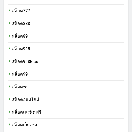
สล็อต777
สล็อต888
สล็อต89
สล็อต918
สล็อต918kiss
สล็อต99
สล็อตxo
สล็อตออนไลน์
สล็อตเครดิตฟรี
สล็อตเว็บตรง